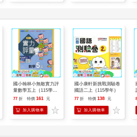
國小翰林小無敵實力評
國小康軒新挑戰測驗卷
量數學五上｛115學
國語二上｛115學年｝
年｝
161
138
77
折
特價
元
77
折
特價
元
加入購物車
加入購物車