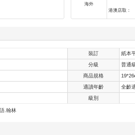
海外
港澳店取：
裝訂
紙本
分級
普通
商品規格
19*2
適讀年齡
全齡
級別
國語.翰林