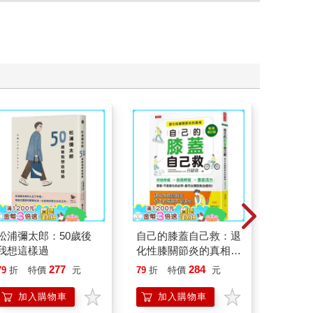
松浦彌太郎：50歲後
自己的膝蓋自己救：退
企鵝咖
我想這樣過
化性膝關節炎的真相
晴天(0
【暢銷增訂版】
「謹賀
277
284
79
折
特價
元
79
折
特價
元
85
折
加入購物車
加入購物車
加