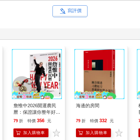
寫評價
詹惟中2026開運農民
海邊的房間
曆：保證讓你整年好
運、財源快馬加鞭一直
356
332
79
折
特價
元
79
折
特價
元
來！【首刷限量馬上有
錢五帝錢吊飾】
加入購物車
加入購物車