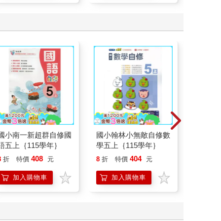
國小南一新超群自修國
國小翰林小無敵自修數
國小南
語五上｛115學年｝
學五上｛115學年｝
測驗卷國
學年｝
408
404
8
折
特價
元
8
折
特價
元
77
折
加入購物車
加入購物車
加