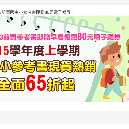
/23前買國中小參考書即贈80元電子禮券！