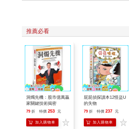
推薦必看
洞燭先機：股市億萬贏
屁屁偵探讀本12怪盜U
家關鍵技術揭密
的失物
253
237
79
折
特價
元
79
折
特價
元
加入購物車
加入購物車