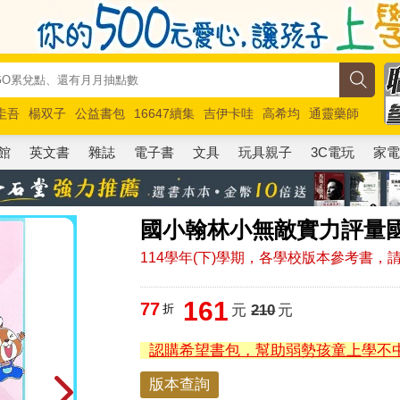
圭吾
楊双子
公益書包
16647續集
吉伊卡哇
高希均
通靈藥師
路邊攤新作
馬斯克
玩具總動員5
超慢跑
館
英文書
雜誌
電子書
文具
玩具親子
3C電玩
家
國小翰林小無敵實力評量國
114學年(下)學期，各學校版本參考書
161
77
折
元
210
元
認購希望書包，幫助弱勢孩童上學不
版本查詢