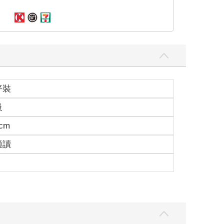
平裝
級
6cm
適讀