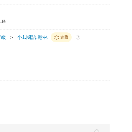
上限
年級
＞
小1.國語.翰林
追蹤
?