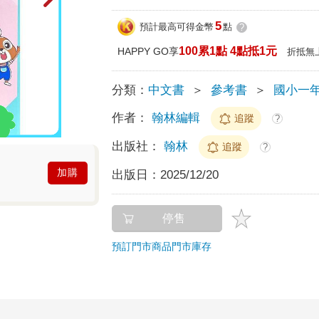
5
預計最高可得金幣
點
?
100累1點 4點抵1元
HAPPY GO享
折抵無
分類：
中文書
＞
參考書
＞
國小一
作者：
翰林編輯
追蹤
?
出版社：
翰林
追蹤
?
加購
出版日：
2025/12/20
停售
預訂門市商品
門市庫存