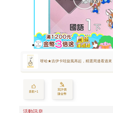
呀哈★吉伊卡哇旋風再起，精選周邊看過來
寫評價
喜歡+1
賺金幣
活動訊息