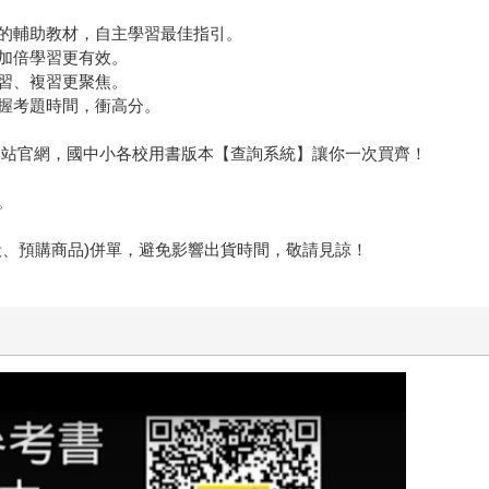
的輔助教材，自主學習最佳指引。
加倍學習更有效。
習、複習更聚焦。
握考題時間，衝高分。
堂本站官網，國中小各校用書版本【查詢系統】讓你一次買齊！
。
般、預購商品)併單，避免影響出貨時間，敬請見諒！