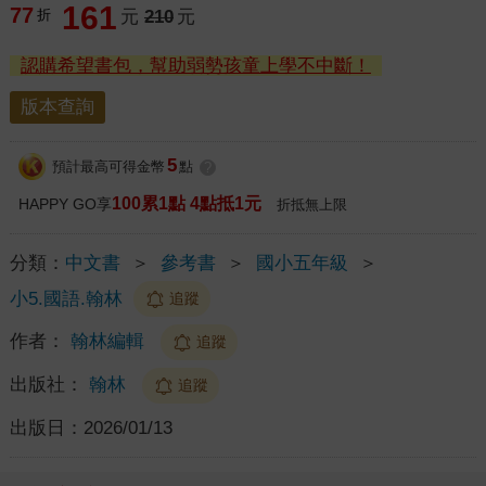
161
77
折
元
210
元
認購希望書包，幫助弱勢孩童上學不中斷！
版本查詢
5
預計最高可得金幣
點
?
100累1點 4點抵1元
HAPPY GO享
折抵無上限
分類：
中文書
＞
參考書
＞
國小五年級
＞
小5.國語.翰林
追蹤
作者：
翰林編輯
追蹤
出版社：
翰林
追蹤
出版日：
2026/01/13