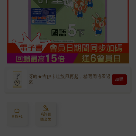
呀哈★吉伊卡哇旋風再起，精選周邊看過
加購
來
寫評價
喜歡+1
賺金幣