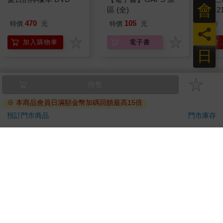
會
區 (全)
(共2
470
105
特價
元
特價
元
7
折
員
加入購物車
電子書
日
訂購/退換貨須知
加入金石堂 LINE 官方帳號『完成綁定』，隨時掌握出貨動
態：
提醒您！！
金石堂及銀行均不會請您操作ATM! 如接獲電話要求您前往
ATM提款機，請不要聽從指示，以免受騙上當！
退換貨須知：