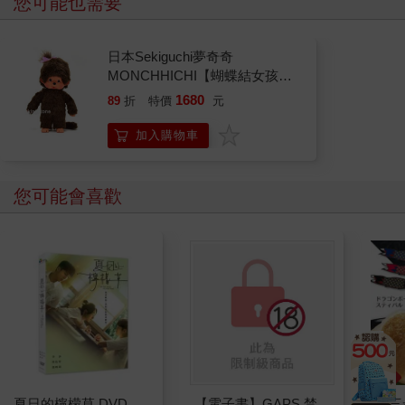
您可能也需要
日本Sekiguchi夢奇奇
MONCHHICHI【蝴蝶結女孩】
原型站立款
1680
89
折
特價
元
加入購物車
您可能會喜歡
夏日的檸檬草 DVD
【電子書】GAPS 禁
《三