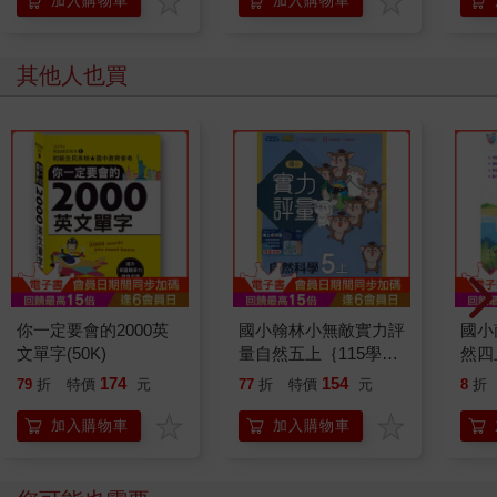
加入購物車
加入購物車
其他人也買
你一定要會的2000英
國小翰林小無敵實力評
國小
文單字(50K)
量自然五上｛115學
然四
年｝
174
154
79
折
特價
元
77
折
特價
元
8
折
加入購物車
加入購物車