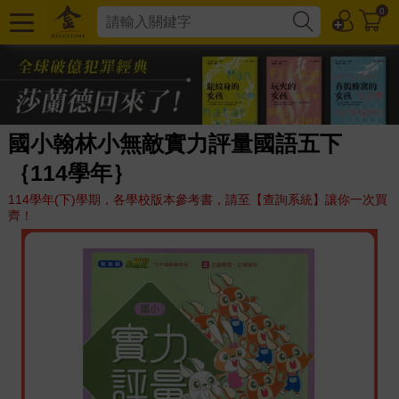
0
國小翰林小無敵實力評量國語五下
｛114學年｝
114學年(下)學期，各學校版本參考書，請至【查詢系統】讓你一次買
齊！