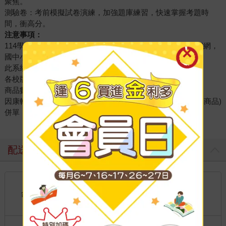
聚焦。
測驗卷：考前模擬試卷演練，加強題庫練習，快速掌握考題時
間，衝高分。
注意事項：
114學年(下)學期各版本參考書，如需查詢請至金石堂本站官網，
國中小各校用書版本【查詢系統】讓你一次買齊！
此系統為學年度適用（全新版本）。
各校版本資料僅供參考，如有更動請以學校公佈為主。
商品數量若超過1本，請進入購物車後可更新數量。
因康軒、翰林、南一到貨日期不一，建議不可與(一般、預購商品)
併單，避免影響出貨時間，敬請見諒！
配送方式
國內宅配：本島、離島
到店取貨：
台灣
不限金額免運費
國際快遞：全球