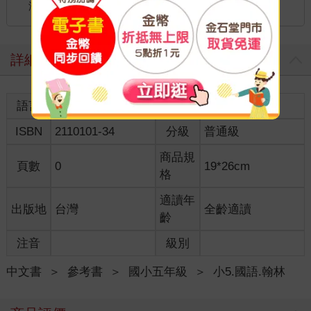
海外
港澳店取：
詳細資料
語言
中文繁體
裝訂
紙本平裝
ISBN
2110101-34
分級
普通級
商品規
頁數
0
19*26cm
格
適讀年
出版地
台灣
全齡適讀
齡
注音
級別
中文書
＞
參考書
＞
國小五年級
＞
小5.國語.翰林