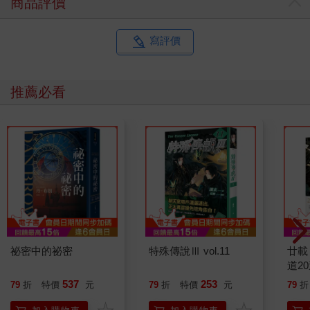
商品評價
寫評價
推薦必看
祕密中的祕密
特殊傳說Ⅲ vol.11
廿載
道2
537
253
79
折
特價
元
79
折
特價
元
79
折