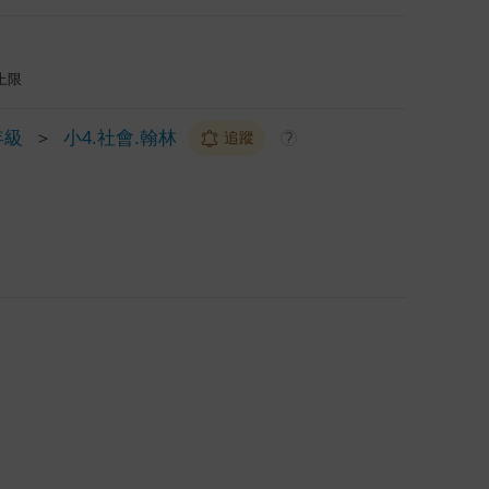
上限
年級
＞
小4.社會.翰林
追蹤
?