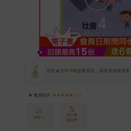
呀哈★吉伊卡哇旋風再起，精選周邊看過來
★
會員好評
★★★★★（1）
寫評價
喜歡+1
賺金幣