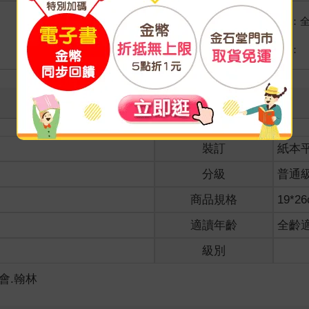
國際快遞：
海外
港澳店取：
裝訂
紙本
分級
普通
商品規格
19*2
適讀年齡
全齡
級別
社會.翰林