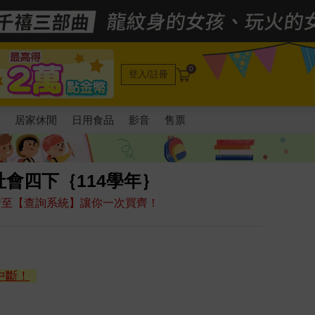
0
登入/註冊
電
居家休閒
日用食品
影音
售票
會四下｛114學年｝
，請至【查詢系統】讓你一次買齊！
中斷！