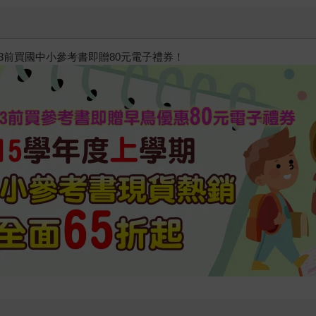
/23前買國中小參考書即贈80元電子禮券！