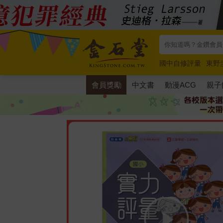
國中自修評量
東野
唯紅花綻放
奧德賽
會員獎勵
中文書
動漫ACG
親子