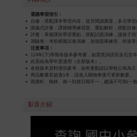
選購學習指引：
自修：搭配課本學習內容，提升閱讀廣度，多元學習
講義式評量：課後輔導練習題、重點解析，搭配自修
評量：掌握課前學習重點，搭配試題演練，讓孩子預
測驗卷：考前模擬試卷演練，加強題庫練習，快速掌
注意事項：
114年(下)學期各版本參考書，如需查詢請至金石
此系統為學年度適用（全新版本）。
各校版本資料僅供參考，如有更動請以學校公佈為主
商品數量若超過1本，請進入購物車後可更新數量。
因康軒、翰林、南一到貨日期不一，建議不可與(一
影音介紹