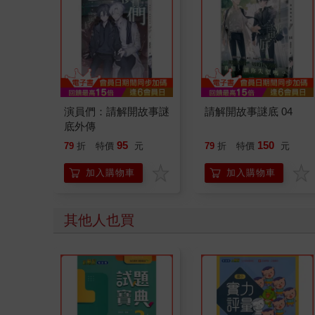
演員們：請解開故事謎
請解開故事謎底 04
底外傳
95
150
79
折
特價
元
79
折
特價
元
加入購物車
加入購物車
其他人也買