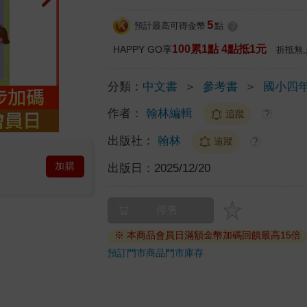
5
預計最高可得金幣
點
?
100累1點 4點抵1元
HAPPY GO享
折抵無
分類：
中文書
＞
參考書
＞
國小四
作者：
翰林編輯
追蹤
?
出版社：
翰林
追蹤
?
加購
出版日：
2025/12/20
停售
※ 本商品會員日滿額金幣加碼回饋最高15倍
預訂門市商品
門市庫存