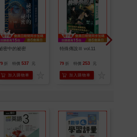
祕密中的祕密
特殊傳說Ⅲ vol.11
廿載．
道20
537
253
79
折
特價
元
79
折
特價
元
79
折
加入購物車
加入購物車
加