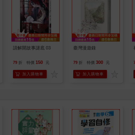
請解開故事謎底 03
臺灣漫遊錄
150
300
79
折
特價
元
79
折
特價
元
加入購物車
加入購物車