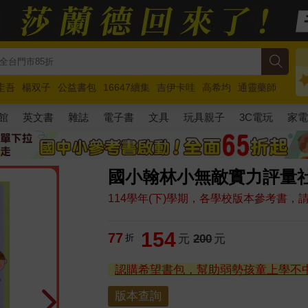
圭吾
楊双子
公益書包
16647續集
吉伊卡哇
高希均
通靈藥師
路邊攤新作
馬斯克
玩具總動員5
超慢跑
館
英文書
雜誌
電子書
文具
玩具親子
3C電玩
家
國小翰林小無敵實力評量社
114學年(下)學期，各學校版本參考書
154
77
折
元
200
元
認購希望書包，幫助弱勢孩童上學不
版本查詢