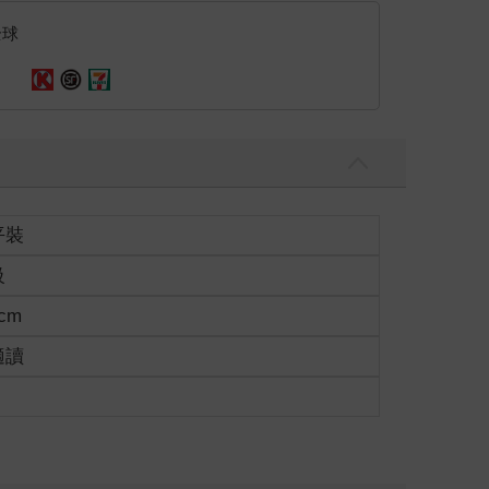
全球
平裝
級
6cm
適讀