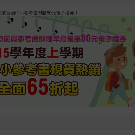
/23前買國中小參考書即贈80元電子禮券！