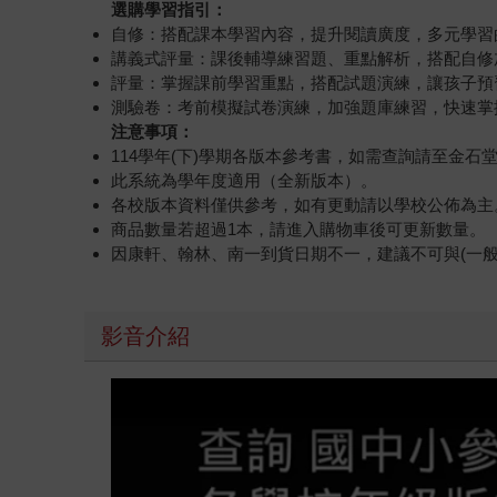
選購學習指引：
自修：搭配課本學習內容，提升閱讀廣度，多元學習
講義式評量：課後輔導練習題、重點解析，搭配自修
評量：掌握課前學習重點，搭配試題演練，讓孩子預
測驗卷：考前模擬試卷演練，加強題庫練習，快速掌
注意事項：
114學年(下)學期各版本參考書，如需查詢請至金
此系統為學年度適用（全新版本）。
各校版本資料僅供參考，如有更動請以學校公佈為主
商品數量若超過1本，請進入購物車後可更新數量。
因康軒、翰林、南一到貨日期不一，建議不可與(一
影音介紹