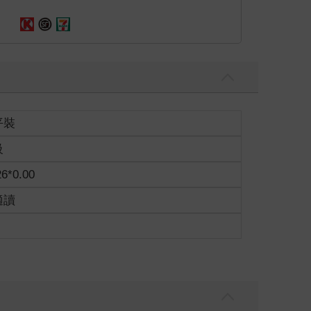
平裝
級
26*0.00
適讀