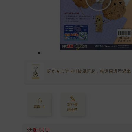
呀哈★吉伊卡哇旋風再起，精選周邊看過來
寫評價
喜歡+1
賺金幣
活動訊息