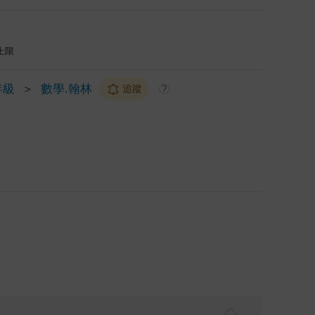
上限
年級
＞
數學.翰林
追蹤
?