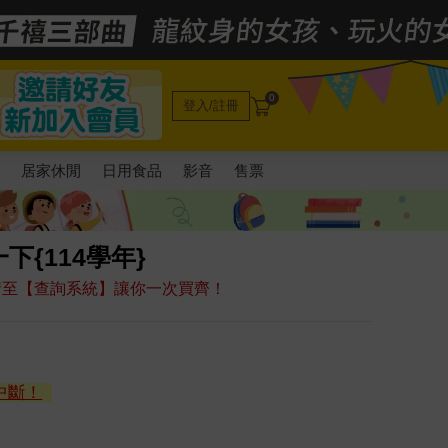
0
登入/註冊
電
居家休閒
日用食品
影音
售票
{114學年}
，請至【查詢系統】讓你一次買齊！
中斷！