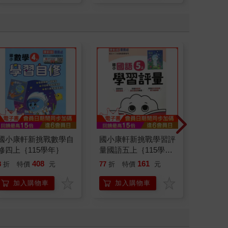
國小康軒新挑戰數學自
國小康軒新挑戰學習評
國中翰
修四上｛115學年｝
量國語五上｛115學
語一上｛
年｝
408
161
8
折
特價
元
77
折
特價
元
82
折
加入購物車
加入購物車
加