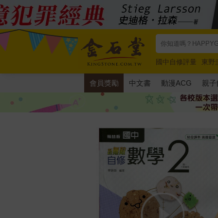
國中自修評量
東野
唯紅花綻放
奧德賽
會員獎勵
中文書
動漫ACG
親子