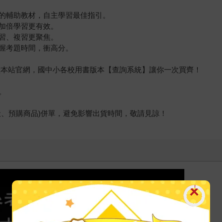
的輔助教材，自主學習最佳指引。
加倍學習更有效。
習、複習更聚焦。
握考題時間，衝高分。
石堂本站官網，國中小各校用書版本【查詢系統】讓你一次買齊！
。
般、預購商品)併單，避免影響出貨時間，敬請見諒！