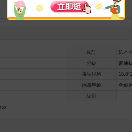
海外
港澳店取：
裝訂
紙本
分級
普通
商品規格
18.8*
適讀年齡
全齡
級別
翰林