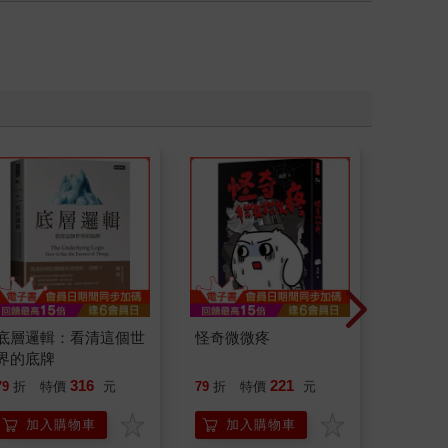
底層邏輯：看清這個世
怪奇微微疼
為怪談點
界的底牌
316
221
79
折
特價
元
79
折
特價
元
79
折
加入購物車
加入購物車
加