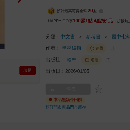
20
預計最高可得金幣
點
?
100累1點 4點抵1元
HAPPY GO享
折抵無
分類：
中文書
＞
參考書
＞
國中七
作者：
翰林編輯
追蹤
?
出版社：
翰林
追蹤
?
加購
出版日：
2026/01/05
停售
※ 本品無額外回饋
預訂門市商品
門市庫存