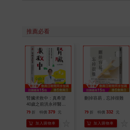
推薦必看
腎臟求救中：真希望
刪掉容易，忘掉很難
40歲之前洪永祥醫師
就告訴我這些事
379
332
79
折
特價
元
79
折
特價
元
加入購物車
加入購物車