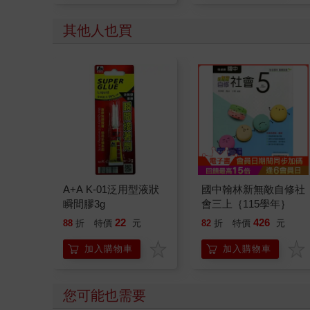
其他人也買
A+A K-01泛用型液狀
國中翰林新無敵自修社
瞬間膠3g
會三上｛115學年｝
22
426
88
折
特價
元
82
折
特價
元
加入購物車
加入購物車
您可能也需要