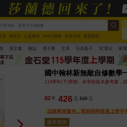
圭吾
楊双子
公益書包
16647續集
吉伊卡哇
通靈藥師
路邊攤新作
馬斯克
玩具總動員5
超慢跑
館
英文書
雜誌
電子書
文具
玩具親子
3C電玩
家
國中翰林新無敵自修數學一下
114學年(下)學期，各學校版本參考書
426
82
折
元
520
元
認購希望書包，幫助弱勢孩童上學不
版本查詢