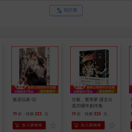
寫評價
叛逆玩家 02
廿載．繁華夢 護玄出
道20週年創作集
221
315
79
折
特價
元
79
折
特價
元
加入購物車
加入購物車