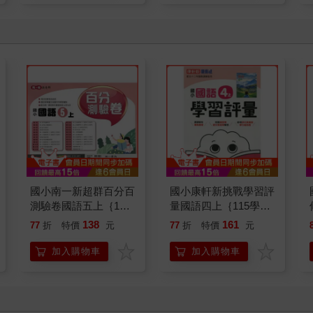
國小南一新超群百分百
國小康軒新挑戰學習評
測驗卷國語五上｛115
量國語四上｛115學
學年｝
年｝
138
161
77
折
特價
元
77
折
特價
元
加入購物車
加入購物車