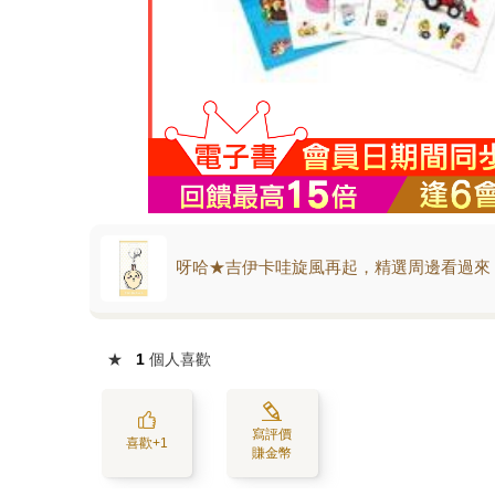
呀哈★吉伊卡哇旋風再起，精選周邊看過來
★
1
個人喜歡
寫評價
喜歡+1
賺金幣