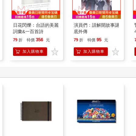
日花閃爍：台語的美麗
演員們：請解開故事謎
詞彙&一百首詩
底外傳
356
95
79
折
特價
元
79
折
特價
元
加入購物車
加入購物車