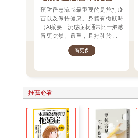
辦？
預防罹患流感最重要的是施打疫
苗以及保持健康。身體有徵狀時
（AI摘要：流感症狀通常比一般感
冒更突然、嚴重，且好發於「高
燒（約$38$°C 以上）、肌肉痠
看更多
痛、極度疲倦」三個典型症狀）
趕緊就醫。
推薦必看