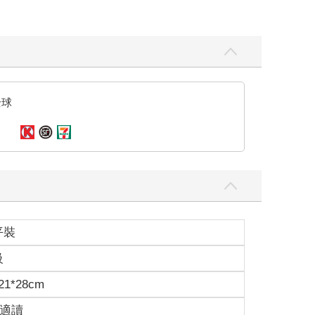
全球
平裝
級
1*28cm
歲適讀