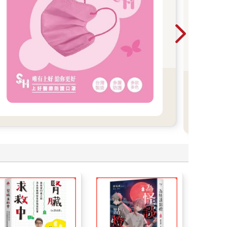
為扶
量能
家級
金典
進台
為
獎」
獎」
大獎