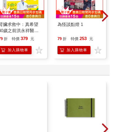
腎臟求救中：真希望
為怪談點燈 1
廿載．
40歲之前洪永祥醫師
道20
就告訴我這些事
379
253
79
折
特價
元
79
折
特價
元
79
折
加入購物車
加入購物車
加