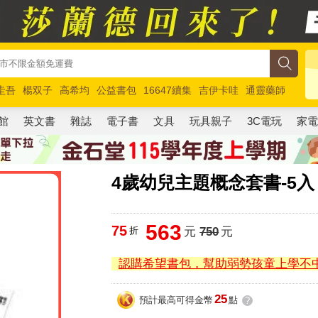
圭吾
楊双子
高希均
公益書包
16647續集
吉伊卡哇
通靈藥師
路邊攤新作
馬斯克
玩具總動員5
超慢跑
館
英文書
雜誌
電子書
文具
玩具親子
3C電玩
家
4歲幼兒主題概念套書-5入
563
75
折
元
750
元
認購希望書包，幫助弱勢孩童上學不
25
預計最高可得金幣
點
?