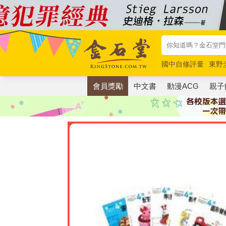
國中自修評量
東野
唯紅花綻放
奧德賽
會員獎勵
中文書
動漫ACG
親子