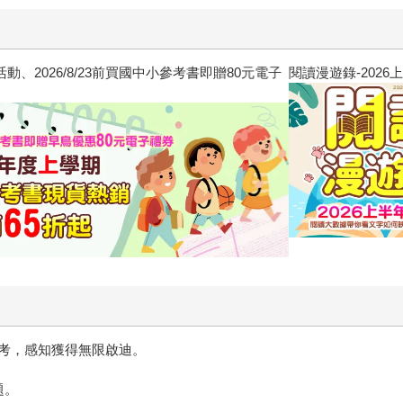
/23前買國中小參考書即贈80元電子
閱讀漫遊錄-2026上半年暢銷榜
考，感知獲得無限啟迪。
題。