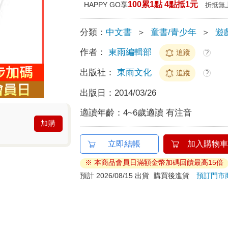
100累1點 4點抵1元
HAPPY GO享
折抵無
分類：
中文書
＞
童書/青少年
＞
遊
作者：
東雨編輯部
追蹤
?
出版社：
東雨文化
追蹤
?
出版日：
2014/03/26
適讀年齡：
4~6歲適讀 有注音
加購
立即結帳
加入購物車
※ 本商品會員日滿額金幣加碼回饋最高15倍
預計 2026/08/15 出貨
購買後進貨
預訂門市