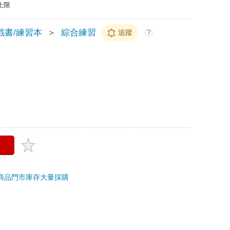
上限
戲書/練習本
＞
綜合練習
追蹤
?
商品
門市庫存
大量採購