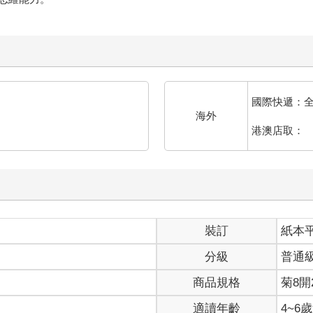
國際快遞：
海外
港澳店取：
裝訂
紙本
分級
普通
商品規格
菊8開2
適讀年齡
4~6