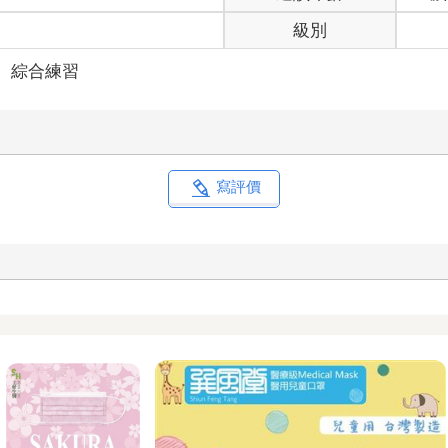
級別
＞
綜合練習
寫評價