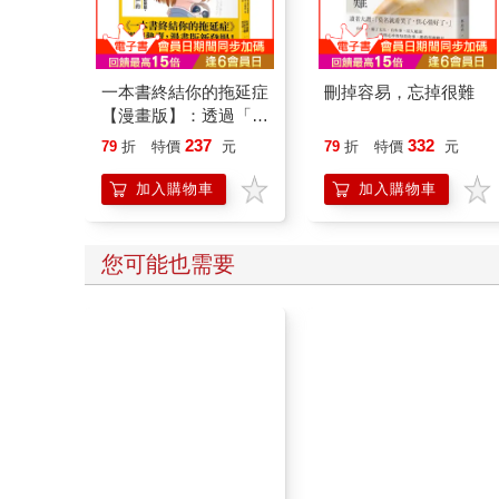
一本書終結你的拖延症
刪掉容易，忘掉很難
【漫畫版】：透過「小
行動」打開大腦的行動
237
332
79
折
特價
元
79
折
特價
元
開關，懶人也能變身
「行動派」的37個科
加入購物車
加入購物車
學方法
您可能也需要