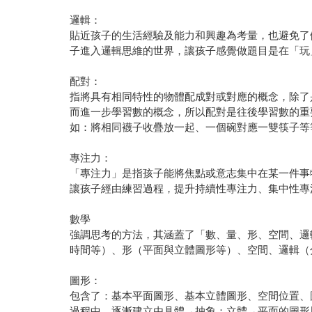
邏輯：
貼近孩子的生活經驗及能力和興趣為考量，也避免了
子進入邏輯思維的世界，讓孩子感覺做題目是在「玩
配對：
指將具有相同特性的物體配成對或對應的概念，除了
而進一步學習數的概念，所以配對是往後學習數的重
如：將相同襪子收疊放一起、一個碗對應一雙筷子等
專注力：
「專注力」是指孩子能將焦點或意志集中在某一件事
讓孩子經由練習過程，提升持續性專注力、集中性專
數學
強調思考的方法，其涵蓋了「數、量、形、空間、邏
時間等）、形（平面與立體圖形等）、空間、邏輯（
圖形：
包含了：基本平面圖形、基本立體圖形、空間位置、
過程中，逐漸建立由具體→抽象；立體→平面的圖形