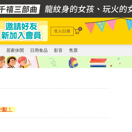
0
登入/註冊
電
居家休閒
日用食品
影音
售票
中斷！