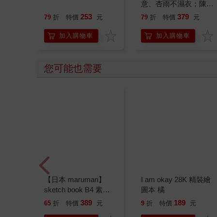
意、杏雨不濕衣；陳亮
恭談以心轉境的適齡漫
253
379
79
折
特價
元
79
折
特價
元
想
加入購物車
加入購物車
您可能也需要
【日本 maruman】
I am okay 28K 精裝繪
sketch book B4 素描
圖本 橘
本 繪圖本 空白繪圖本
389
189
65
折
特價
元
9
折
特價
元
速寫本