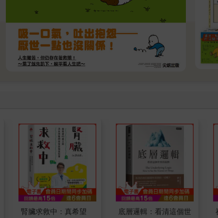
腎臟求救中：真希望
底層邏輯：看清這個世