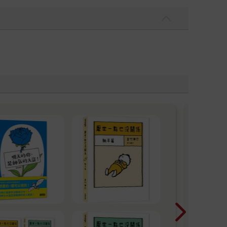
20
爾江
首次