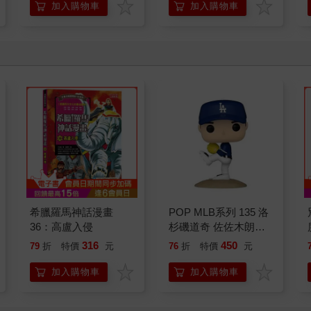
加入購物車
加入購物車
希臘羅馬神話漫畫
POP MLB系列 135 洛
36：高盧入侵
杉磯道奇 佐佐木朗希
公仔 模型 投手
316
450
79
折
特價
元
76
折
特價
元
FUNKO
加入購物車
加入購物車