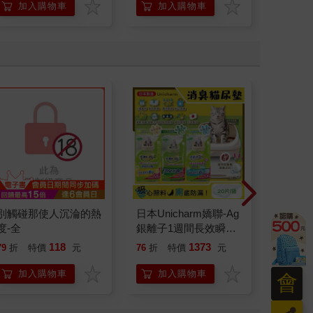
加入購物車
加入購物車
加
別觸碰那使人沉淪的熱
日本Unicharm嬌聯-Ag
典藏-古
度-全
銀離子1週間長效瞬吸
405期
乾爽寵物消臭大師貓尿
118
1373
79
折
特價
元
76
折
特價
元
特
240
墊20片/袋(大容量吸水
防滲漏貓尿布/可觀察
加入購物車
加入購物車
加
會
尿色貓潔墊補充包/本
品不含貓砂盆)