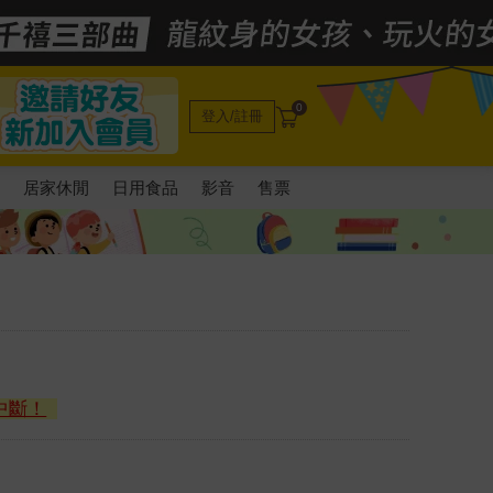
0
登入/註冊
電
居家休閒
日用食品
影音
售票
中斷！