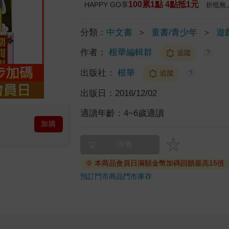
100累1點 4點抵1元
HAPPY GO享
折抵無
分類：
中文書
＞
童書/青少年
＞
遊
作者：
根華編輯群
追蹤
?
出版社：
根華
追蹤
?
出版日：
2016/12/02
適讀年齡：
4~6歲適讀
加購
停售
※ 本商品會員日滿額金幣加碼回饋最高15倍
預訂門市商品
門市庫存