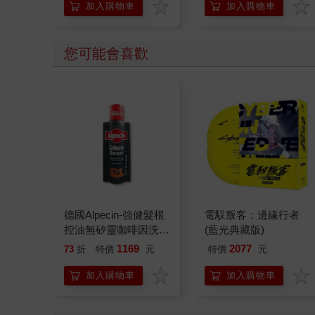
加入購物車
加入購物車
您可能會喜歡
德國Alpecin-強健髮根
電馭叛客：邊緣行者
控油無矽靈咖啡因洗髮
(藍光典藏版)
凝露375ml/瓶-C1強健
1169
2077
73
折
特價
元
特價
元
髮根(護髮洗髮精/男士
調理頭皮洗髮液/0矽靈
加入購物車
加入購物車
滋潤洗頭髮水/一般髮
質適用)