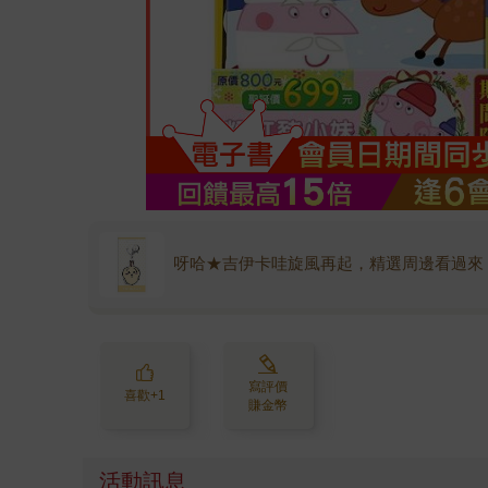
呀哈★吉伊卡哇旋風再起，精選周邊看過來
寫評價
喜歡+1
賺金幣
活動訊息