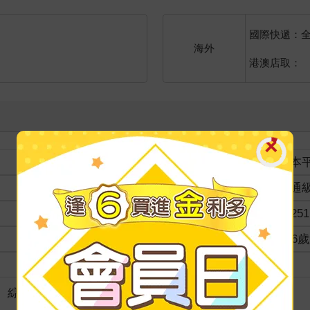
國際快遞：
海外
港澳店取：
裝訂
紙本
分級
普通
商品規格
25251
適讀年齡
4~6
級別
＞
綜合練習