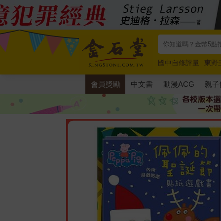
國中自修評量
東野
唯紅花綻放
奧德賽
會員獎勵
中文書
動漫ACG
親子