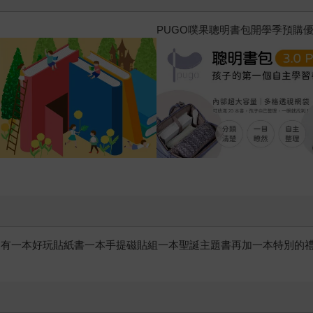
PUGO噗果聰明書包開學季預購
有一本好玩貼紙書一本手提磁貼組一本聖誕主題書再加一本特別的禮物貼