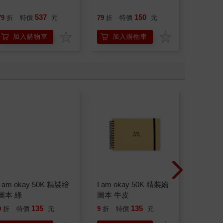
537
150
79
折
特價
元
79
折
特價
元
79
折
加入購物車
加入購物車
加
I am okay 50K 精裝繪
I am okay 50K 精裝繪
STAE
圖本 綠
圖本 牛皮
MS10
色鉛筆/ 
135
135
66
9
折
特價
元
9
折
特價
元
特價