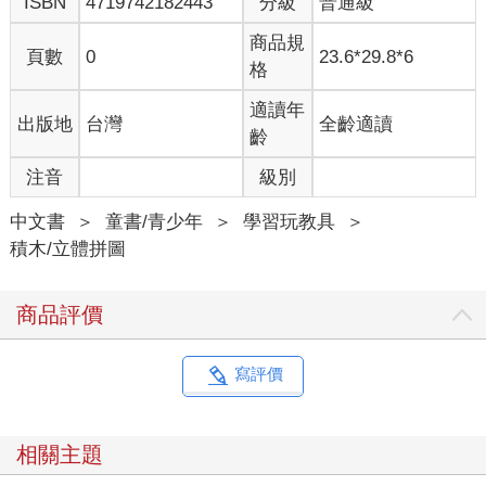
ISBN
4719742182443
分級
普通級
商品規
頁數
0
23.6*29.8*6
格
適讀年
出版地
台灣
全齡適讀
齡
注音
級別
中文書
＞
童書/青少年
＞
學習玩教具
＞
積木/立體拼圖
商品評價
寫評價
相關主題