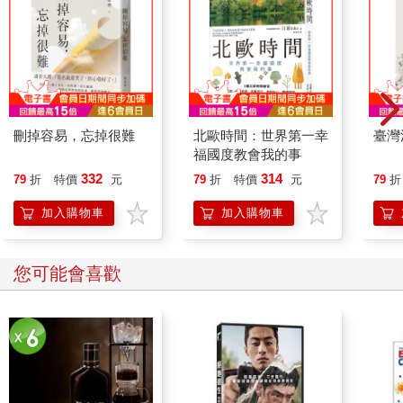
刪掉容易，忘掉很難
北歐時間：世界第一幸
臺灣
福國度教會我的事
332
314
79
折
特價
元
79
折
特價
元
79
折
加入購物車
加入購物車
您可能會喜歡