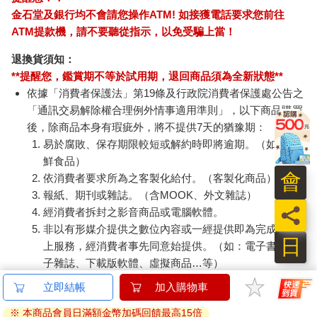
金石堂及銀行均不會請您操作ATM! 如接獲電話要求您前往
ATM提款機，請不要聽從指示，以免受騙上當！
退換貨須知：
**提醒您，鑑賞期不等於試用期，退回商品須為全新狀態**
依據「消費者保護法」第19條及行政院消費者保護處公告之
「通訊交易解除權合理例外情事適用準則」，以下商品購買
後，除商品本身有瑕疵外，將不提供7天的猶豫期：
易於腐敗、保存期限較短或解約時即將逾期。（如：生
鮮食品）
會
依消費者要求所為之客製化給付。（客製化商品）
報紙、期刊或雜誌。（含MOOK、外文雜誌）
員
經消費者拆封之影音商品或電腦軟體。
非以有形媒介提供之數位內容或一經提供即為完成之線
日
上服務，經消費者事先同意始提供。（如：電子書、電
子雜誌、下載版軟體、虛擬商品…等）
已拆封之個人衛生用品。（如：內衣褲、刮鬍刀、除毛
刀…等）
若非上列種類商品，均享有到貨7天的猶豫期（含例假