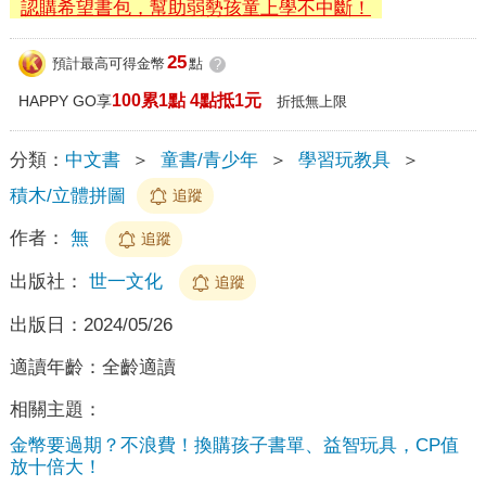
認購希望書包，幫助弱勢孩童上學不中斷！
25
預計最高可得金幣
點
?
100累1點 4點抵1元
HAPPY GO享
折抵無上限
分類：
中文書
＞
童書/青少年
＞
學習玩教具
＞
積木/立體拼圖
追蹤
作者：
無
追蹤
出版社：
世一文化
追蹤
出版日：
2024/05/26
適讀年齡：
全齡適讀
相關主題：
金幣要過期？不浪費！換購孩子書單、益智玩具，CP值
放十倍大！