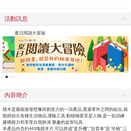
活動訊息
夏日閱讀大冒險
P
內容簡介
積木是最能激發想像與創造力的一項產品,透過零件之間的組合,就
能拼組出各種生活物品,運輸工具,動植物甚至是人物,是一款訓練
建構能力和享受自我扮演 樂趣的益智玩具.
本產品內含約443塊積木片,可以拼成"直升機","吉普車"及"吊橋".三