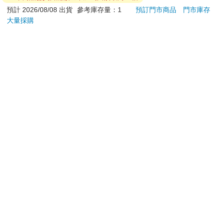
日）。
辦理退換貨時，商品（組合商品恕無法接受單獨退貨）必須
是您收到商品時的原始狀態（包含商品本體、配件、贈品、
保證書、所有附隨資料文件及原廠內外包裝…等），請勿直
接使用原廠包裝寄送，或於原廠包裝上黏貼紙張或書寫文
字。
退回商品若無法回復原狀，將請您負擔回復原狀所需費用，
嚴重時將影響您的退貨權益。
立即結帳
加入購物車
※ 本商品會員日滿額金幣加碼回饋最高15倍
預計 2026/08/08 出貨
參考庫存量：1
預訂門市商品
門市庫存
大量採購