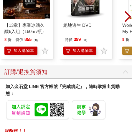
【13章】專業冰滴久
絕地逃生 DVD
World
釀6入組（160ml/瓶）
My F
Book
855
399
8
折
特價
元
特價
元
9
折
加入購物車
加入購物車
訂購/退換貨須知
加入金石堂 LINE 官方帳號『完成綁定』，隨時掌握出貨動
態：
提醒您！！