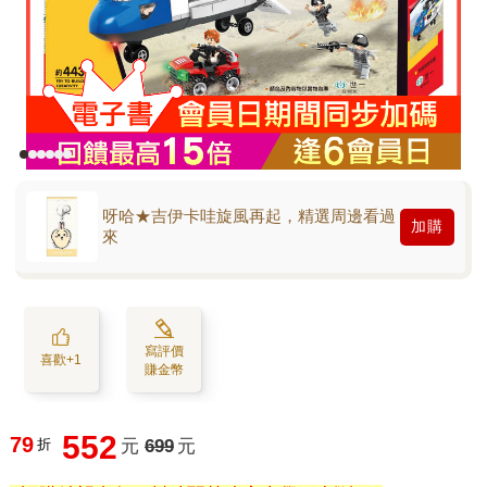
呀哈★吉伊卡哇旋風再起，精選周邊看過
加購
來
寫評價
喜歡+1
賺金幣
552
79
折
元
699
元