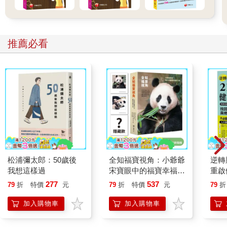
推薦必看
松浦彌太郎：50歲後
全知福寶視角：小爺爺
逆轉
我想這樣過
宋寶眼中的福寶幸福肥
重啟
日常（首刷限量贈：拍
糖、
277
537
79
折
特價
元
79
折
特價
元
79
折
立得風格透卡一張）
炎，
復力
加入購物車
加入購物車