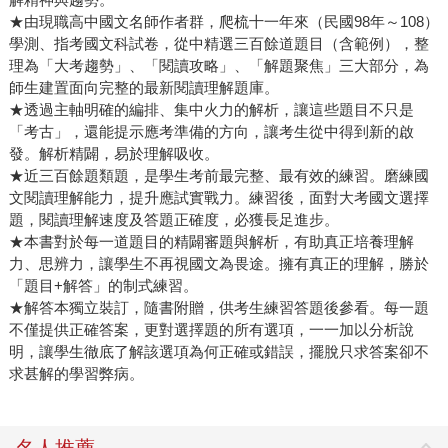
★由現職高中國文名師作者群，爬梳十一年來（民國98年～108）
學測、指考國文科試卷，從中精選三百餘道題目（含範例），整
理為「大考趨勢」、「閱讀攻略」、「解題聚焦」三大部分，為
師生建置面向完整的最新閱讀理解題庫。
★透過主軸明確的編排、集中火力的解析，讓這些題目不只是
「考古」，還能提示應考準備的方向，讓考生從中得到新的啟
發。解析精闢，易於理解吸收。
★近三百餘題類題，是學生考前最完整、最有效的練習。磨練國
文閱讀理解能力，提升應試實戰力。練習後，面對大考國文選擇
題，閱讀理解速度及答題正確度，必獲長足進步。
★本書對於每一道題目的精闢審題與解析，有助真正培養理解
力、思辨力，讓學生不再視國文為畏途。擁有真正的理解，勝於
「題目+解答」的制式練習。
★解答本獨立裝訂，隨書附贈，供考生練習答題後參看。每一題
不僅提供正確答案，更對選擇題的所有選項，一一加以分析說
明，讓學生徹底了解該選項為何正確或錯誤，擺脫只求答案卻不
求甚解的學習弊病。