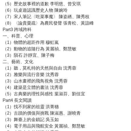
（5）歷史故事裡的道歉 李明慈、曾安琪
（6）玩桌遊認識歷史人物 陳婉玲
（7）宋人筆記〈吃菜事魔〉 陳姿綉、陳秀枝
（8）〈論貴粟疏〉為農民發聲 張青松、黃詣峰
Part3 跨域跨科
一、科普、心理
（1）物體的超距作用 穆虹嵐
（2）動物的追隨行為 黃麗禎、鄭慧敏
（3）隕石 許靜宜、陳子梅
二、藝術、文化
（1）聽，莫札特的天然與自由 沈秀蓉
（2）雅樂與流行音樂 沈秀蓉
（3）山水畫裡的飛鳥視角 沈秀蓉
（4）建築是立體的書法 沈秀蓉
（5）古典樂的理性與感性 葉淑芬、劉佳宜
Part4 長文閱讀
（1）找不到家的祖靈 洪菁穗
（2）古蹟的價值與挑戰 陳淑惠、謝曉青
（3）舞臺上的金鎖記 吳玉如
（4）電子用品與飛航安全 黃麗禎、鄭慧敏