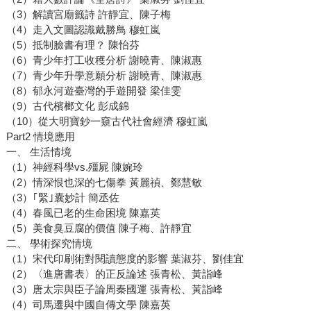
（3）解讀宮廟籤詩 許靜宜、陳子梅
（4）走入文圖認識戴勝鳥 穆虹嵐
（5）抵制臉書有理？ 陳怡芬
（6）青少年打工收穫分析 謝曉青、陳淑惠
（7）青少年升學意願分析 謝曉青、陳淑惠
（8）郁永河遊臺灣的手遊開發 梁佳雯
（9）古代檳榔文化 彭成錦
（10）從大明寶鈔一窺古代社會經濟 穆虹嵐
Part2 情境應用
一、 生活情境
（1）神經科學vs.殭屍 陳婉玲
（2）情深恨也深的七傷拳 黃麗禎、鄭慧敏
（3）｢緊｣囊妙計 簡丞佐
（4）春風已老的生命困境 陳嘉英
（5）美食臭豆腐的價值 陳子梅、許靜宜
二、 學術探究情境
（1）宋代印刷術對閱讀態度的影響 葉淑芬、劉佳宜
（2）〈進唐書表〉的正反論述 張青松、黃詣峰
（3）唐太宗與臣子論周秦國運 張青松、黃詣峰
（4）司馬遷與中國自傳文學 陳嘉英