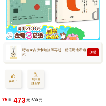
呀哈★吉伊卡哇旋風再起，精選周邊看過
加購
來
寫評價
喜歡+1
賺金幣
473
75
折
元
630
元