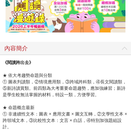
內容簡介
《閱讀跨出去》
★ 依大考趨勢命題與分類
① 圖表判讀類，②情境應用類，③跨域跨科類，④長文閱讀類，
⑤新詩讀賞類。前四類為大考重要命題趨勢，應加強練習；新詩
是學生較無法掌握的材料，特設一類，方便學習。
★ 命題概念最新
① 非連續性文本：圖表 × 應用文書 × 圖文互轉，②文學性文本 ×
跨領域文本，③比較性文本：文言 × 白話，④特別加強題組設
計。