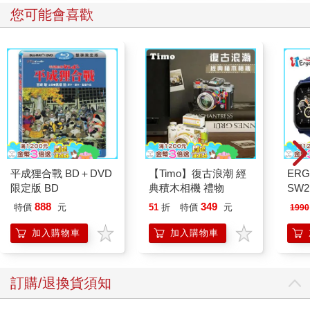
您可能會喜歡
平成狸合戰 BD＋DVD
【Timo】復古浪潮 經
ERG
限定版 BD
典積木相機 禮物
SW2
泳心
888
349
特價
元
51
折
特價
元
1990
錶
加入購物車
加入購物車
訂購/退換貨須知