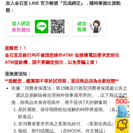
加入金石堂 LINE 官方帳號『完成綁定』，隨時掌握出貨動
態：
提醒您！！
金石堂及銀行均不會請您操作ATM! 如接獲電話要求您前往
ATM提款機，請不要聽從指示，以免受騙上當！
退換貨須知：
**提醒您，鑑賞期不等於試用期，退回商品須為全新狀態**
依據「消費者保護法」第19條及行政院消費者保護處公告之
「通訊交易解除權合理例外情事適用準則」，以下商品購買
後，除商品本身有瑕疵外，將不提供7天的猶豫期：
易於腐敗、保存期限較短或解約時即將逾期。（如：生
鮮食品）
依消費者要求所為之客製化給付。（客製化商品）
報紙、期刊或雜誌。（含MOOK、外文雜誌）