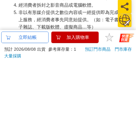
經消費者拆封之影音商品或電腦軟體。
非以有形媒介提供之數位內容或一經提供即為完成之線
上服務，經消費者事先同意始提供。（如：電子書、電
子雜誌、下載版軟體、虛擬商品…等）
已拆封之個人衛生用品。（如：內衣褲、刮鬍刀、除毛
立即結帳
加入購物車
刀…等）
若非上列種類商品，均享有到貨7天的猶豫期（含例假
預計 2026/08/08 出貨
參考庫存量：1
預訂門市商品
門市庫存
大量採購
日）。
辦理退換貨時，商品（組合商品恕無法接受單獨退貨）必須
是您收到商品時的原始狀態（包含商品本體、配件、贈品、
保證書、所有附隨資料文件及原廠內外包裝…等），請勿直
接使用原廠包裝寄送，或於原廠包裝上黏貼紙張或書寫文
字。
退回商品若無法回復原狀，將請您負擔回復原狀所需費用，
嚴重時將影響您的退貨權益。