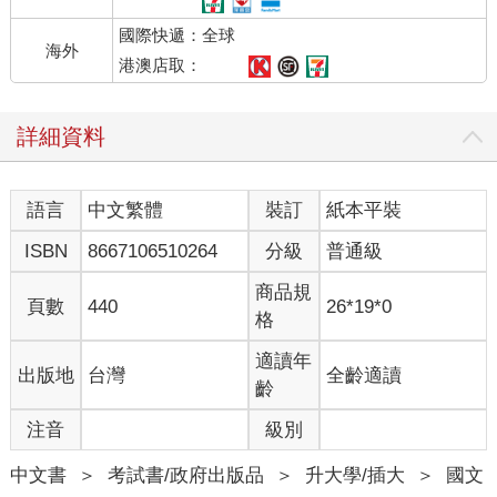
國際快遞：全球
海外
港澳店取：
詳細資料
語言
中文繁體
裝訂
紙本平裝
ISBN
8667106510264
分級
普通級
商品規
頁數
440
26*19*0
格
適讀年
出版地
台灣
全齡適讀
齡
注音
級別
中文書
＞
考試書/政府出版品
＞
升大學/插大
＞
國文