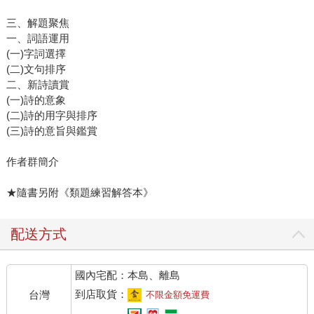
三、解題聚焦
一、詞語運用
(一)字詞選擇
(二)文句排序
二、新詩讀賞
(一)詩的意象
(二)詩的用字與排序
(三)詩的意旨與鑑賞
作者群簡介
★隨書另附《類題練習解答本》
配送方式
國內宅配：本島、離島
到店取貨：
台灣
不限金額免運費