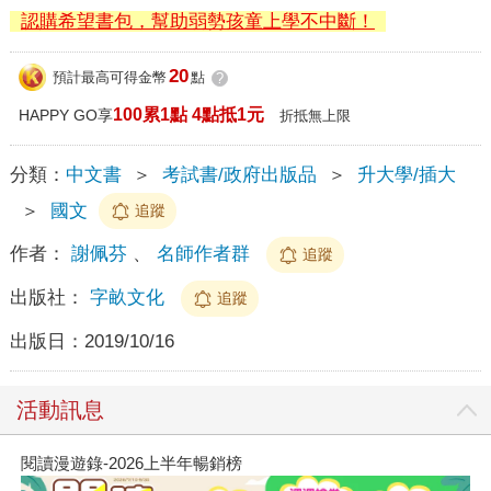
認購希望書包，幫助弱勢孩童上學不中斷！
20
預計最高可得金幣
點
?
100累1點 4點抵1元
HAPPY GO享
折抵無上限
分類：
中文書
＞
考試書/政府出版品
＞
升大學/插大
＞
國文
追蹤
作者：
謝佩芬
、
名師作者群
追蹤
出版社：
字畝文化
追蹤
出版日：
2019/10/16
活動訊息
閱讀漫遊錄-2026上半年暢銷榜