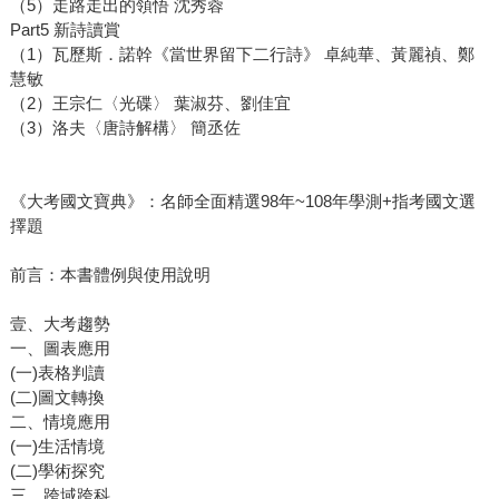
（5）走路走出的領悟 沈秀蓉
Part5 新詩讀賞
（1）瓦歷斯．諾幹《當世界留下二行詩》 卓純華、黃麗禎、鄭
慧敏
（2）王宗仁〈光碟〉 葉淑芬、劉佳宜
（3）洛夫〈唐詩解構〉 簡丞佐
《大考國文寶典》：名師全面精選98年~108年學測+指考國文選
擇題
前言：本書體例與使用說明
壹、大考趨勢
一、圖表應用
(一)表格判讀
(二)圖文轉換
二、情境應用
(一)生活情境
(二)學術探究
三、跨域跨科