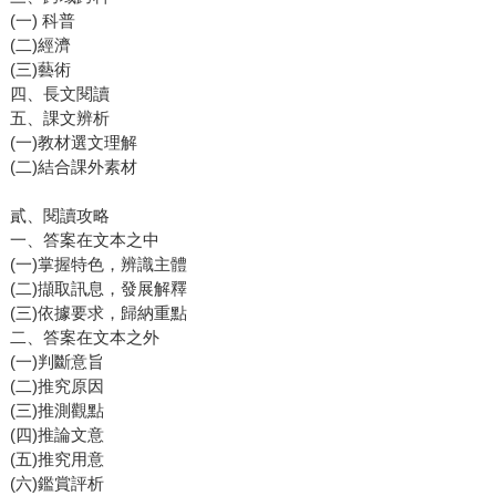
(一) 科普
(二)經濟
(三)藝術
四、長文閱讀
五、課文辨析
(一)教材選文理解
(二)結合課外素材
貳、閱讀攻略
一、答案在文本之中
(一)掌握特色，辨識主體
(二)擷取訊息，發展解釋
(三)依據要求，歸納重點
二、答案在文本之外
(一)判斷意旨
(二)推究原因
(三)推測觀點
(四)推論文意
(五)推究用意
(六)鑑賞評析