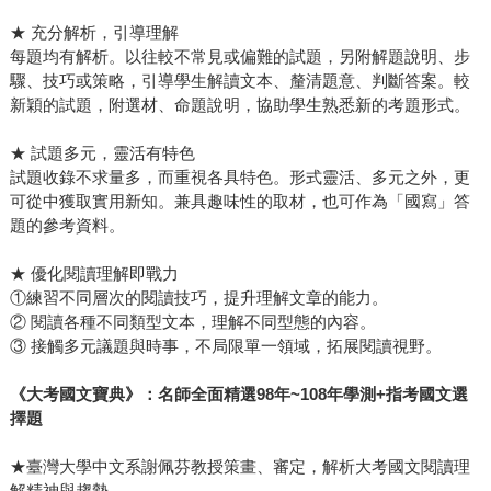
★ 充分解析，引導理解
每題均有解析。以往較不常見或偏難的試題，另附解題說明、步
驟、技巧或策略，引導學生解讀文本、釐清題意、判斷答案。較
新穎的試題，附選材、命題說明，協助學生熟悉新的考題形式。
★ 試題多元，靈活有特色
試題收錄不求量多，而重視各具特色。形式靈活、多元之外，更
可從中獲取實用新知。兼具趣味性的取材，也可作為「國寫」答
題的參考資料。
★ 優化閱讀理解即戰力
①練習不同層次的閱讀技巧，提升理解文章的能力。
② 閱讀各種不同類型文本，理解不同型態的內容。
③ 接觸多元議題與時事，不局限單一領域，拓展閱讀視野。
《大考國文寶典》：名師全面精選98年~108年學測+指考國文選
擇題
★臺灣大學中文系謝佩芬教授策畫、審定，解析大考國文閱讀理
解精神與趨勢。