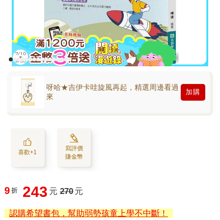
呀哈★吉伊卡哇旋風再起，精選周邊看過
加購
來
寫評價
喜歡+1
賺金幣
243
9
折
元
270
元
認購希望書包，幫助弱勢孩童上學不中斷！