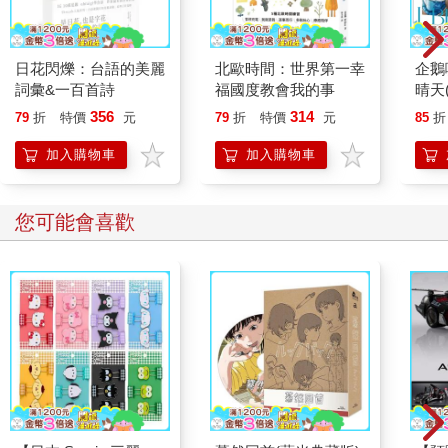
日花閃爍：台語的美麗
北歐時間：世界第一幸
企鵝
詞彙&一百首詩
福國度教會我的事
晴天
「謹
356
314
79
折
特價
元
79
折
特價
元
85
折
加入購物車
加入購物車
您可能會喜歡