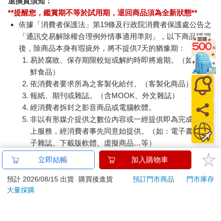
退換貨須知：
**提醒您，鑑賞期不等於試用期，退回商品須為全新狀態**
依據「消費者保護法」第19條及行政院消費者保護處公告之
「通訊交易解除權合理例外情事適用準則」，以下商品購買
後，除商品本身有瑕疵外，將不提供7天的猶豫期：
易於腐敗、保存期限較短或解約時即將逾期。（如：生
鮮食品）
依消費者要求所為之客製化給付。（客製化商品）
報紙、期刊或雜誌。（含MOOK、外文雜誌）
經消費者拆封之影音商品或電腦軟體。
非以有形媒介提供之數位內容或一經提供即為完成之線
上服務，經消費者事先同意始提供。（如：電子書、電
子雜誌、下載版軟體、虛擬商品…等）
已拆封之個人衛生用品。（如：內衣褲、刮鬍刀、除毛
立即結帳
加入購物車
刀…等）
若非上列種類商品，均享有到貨7天的猶豫期（含例假
預計 2026/08/15 出貨
購買後進貨
預訂門市商品
門市庫存
大量採購
日）。
辦理退換貨時，商品（組合商品恕無法接受單獨退貨）必須
是您收到商品時的原始狀態（包含商品本體、配件、贈品、