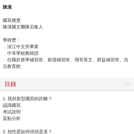
陳漢
國寫翹楚
陳漢國文團隊召集人
學經歷：
．淡江中文所畢業
．中等學校教師證
．任職於善學補習班、新儒補習班、飛哥英文、群益補習班、浩
元教育館
目錄
1. 我與新型國寫的距離？
認識國寫
考試說明
盲點分析
2. 知性題如何頭頭是道？