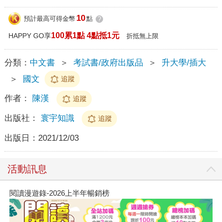
10
預計最高可得金幣
點
?
100累1點 4點抵1元
HAPPY GO享
折抵無上限
分類：
中文書
＞
考試書/政府出版品
＞
升大學/插大
＞
國文
追蹤
作者：
陳漢
追蹤
出版社：
寰宇知識
追蹤
出版日：
2021/12/03
活動訊息
閱讀漫遊錄-2026上半年暢銷榜