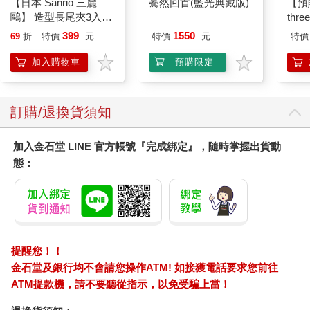
【日本 Sanrio 三麗
驀然回首(藍光典藏版)
【預
鷗】 造型長尾夾3入組
thr
(8款可選) 凱蒂貓 Hello
VA 
399
1550
69
折
特價
元
特價
元
特價
Kitty 庫洛米 布丁狗 酷
阿斯拉
企鵝
SIR
加入購物車
預購限定
訂購/退換貨須知
加入金石堂 LINE 官方帳號『完成綁定』，隨時掌握出貨動
態：
提醒您！！
金石堂及銀行均不會請您操作ATM! 如接獲電話要求您前往
ATM提款機，請不要聽從指示，以免受騙上當！