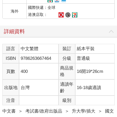
國際快遞：全球
海外
港澳店取：
詳細資料
語言
中文繁體
裝訂
紙本平裝
ISBN
9786263667464
分級
普通級
商品規
頁數
400
16開19*26cm
格
適讀年
出版地
台灣
16-18歲適讀
齡
注音
級別
中文書
＞
考試書/政府出版品
＞
升大學/插大
＞
國文