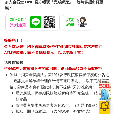
加入金石堂 LINE 官方帳號『完成綁定』，隨時掌握出貨動
態：
提醒您！！
金石堂及銀行均不會請您操作ATM! 如接獲電話要求您前往
ATM提款機，請不要聽從指示，以免受騙上當！
退換貨須知：
**提醒您，鑑賞期不等於試用期，退回商品須為全新狀態**
依據「消費者保護法」第19條及行政院消費者保護處公告之
「通訊交易解除權合理例外情事適用準則」，以下商品購買
後，除商品本身有瑕疵外，將不提供7天的猶豫期：
易於腐敗、保存期限較短或解約時即將逾期。（如：生
鮮食品）
依消費者要求所為之客製化給付。（客製化商品）
報紙、期刊或雜誌。（含MOOK、外文雜誌）