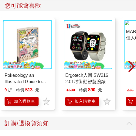
您可能會喜歡
Pokecology an
Ergotech人因 SW216
MAR
Illustrated Guide to
2.01吋衡動智慧腕錶
佳人0
Pokemon Ecology
513
890
9
折
特價
元
特價
元
1590
220
(Pokemon Pikachu
Press)
加入購物車
加入購物車
訂購/退換貨須知