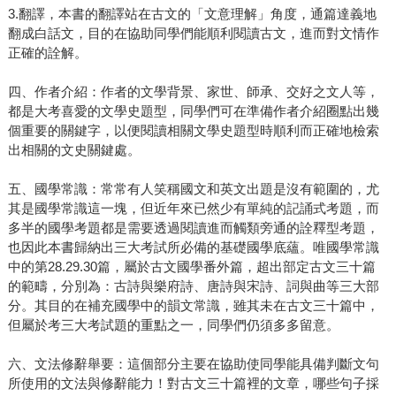
3.翻譯，本書的翻譯站在古文的「文意理解」角度，通篇達義地
翻成白話文，目的在協助同學們能順利閱讀古文，進而對文情作
正確的詮解。
四、作者介紹：作者的文學背景、家世、師承、交好之文人等，
都是大考喜愛的文學史題型，同學們可在準備作者介紹圈點出幾
個重要的關鍵字，以便閱讀相關文學史題型時順利而正確地檢索
出相關的文史關鍵處。
五、國學常識：常常有人笑稱國文和英文出題是沒有範圍的，尤
其是國學常識這一塊，但近年來已然少有單純的記誦式考題，而
多半的國學考題都是需要透過閱讀進而觸類旁通的詮釋型考題，
也因此本書歸納出三大考試所必備的基礎國學底蘊。唯國學常識
中的第28.29.30篇，屬於古文國學番外篇，超出部定古文三十篇
的範疇，分別為：古詩與樂府詩、唐詩與宋詩、詞與曲等三大部
分。其目的在補充國學中的韻文常識，雖其未在古文三十篇中，
但屬於考三大考試題的重點之一，同學們仍須多多留意。
六、文法修辭舉要：這個部分主要在協助使同學能具備判斷文句
所使用的文法與修辭能力！對古文三十篇裡的文章，哪些句子採