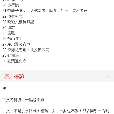
20.赤壁賦
21.郁離子選：工之僑為琴、詬食、狙公、賣柑者言
22.項脊軒志
23.晚遊六橋待月記
24.原君
25.廉恥
26.勞山道士
27.左忠毅公逸事
28.裨海紀遊選：北投硫穴記
29.勸和論
30.臺灣通史序
序／導讀
序
古文逆轉勝，一點也不難！
古文，不是洪水猛獸！精熟古文，一點也不難！很多同學一看到