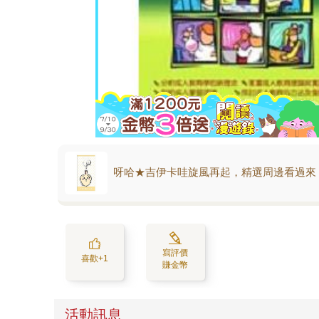
呀哈★吉伊卡哇旋風再起，精選周邊看過來
寫評價
喜歡+1
賺金幣
活動訊息