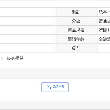
裝訂
紙本
分級
普通
商品規格
25開1
適讀年齡
全齡
級別
＞
終身學習
寫評價