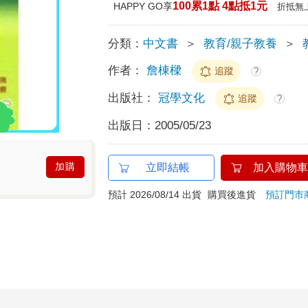
100累1點 4點抵1元
HAPPY GO享
折抵無
分類：
中文書
＞
教育/親子教養
＞
作者：
詹棟樑
追蹤
?
出版社：
冠學文化
追蹤
?
出版日：
2005/05/23
加購
立即結帳
加入購物車
預計 2026/08/14 出貨
購買後進貨
預訂門市