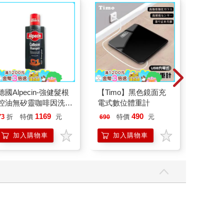
德國Alpecin-強健髮根
【Timo】黑色鏡面充
《星星
控油無矽靈咖啡因洗髮
電式數位體重計
嘉賓小
凝露375ml/瓶-C1強健
1169
490
70
73
折
特價
元
特價
元
特價
690
髮根(護髮洗髮精/男士
調理頭皮洗髮液/0矽靈
加入購物車
加入購物車
預
滋潤洗頭髮水/一般髮
質適用)