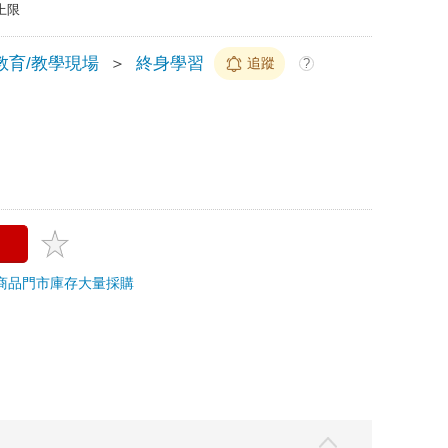
上限
教育/教學現場
＞
終身學習
追蹤
?
商品
門市庫存
大量採購