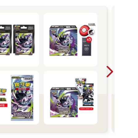
黑幼
放：
者的
書是
寫出
寫出
我的
今年
我的
他人