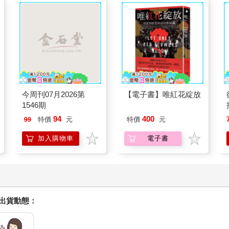
今周刊07月2026第
【電子書】唯紅花綻放
1546期
94
400
特價
元
特價
元
99
加入購物車
電子書
握出貨動態：