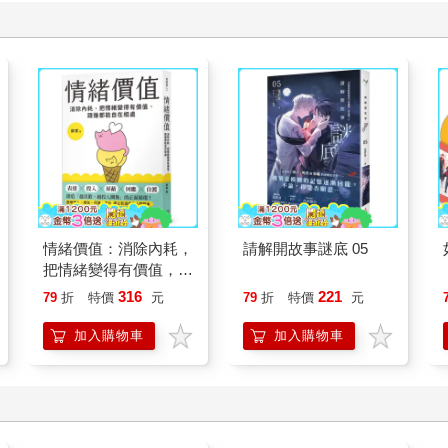
情緒價值：消除內耗，
請解開故事謎底 05
把情緒變得有價值，跟
誰都能自在相處
316
221
79
折
特價
元
79
折
特價
元
加入購物車
加入購物車