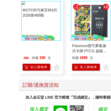
MOTOR汽車百科8月
Pokemon寶可夢集換
2026第489期
式卡牌 PTCG 超級進
化 擴充包 綠寶石風暴
190
1690
特價
元
特價
元
200
（+隨機彈3包）
加入購物車
加入購物車
訂購/退換貨須知
加入金石堂 LINE 官方帳號『完成綁定』，隨時掌