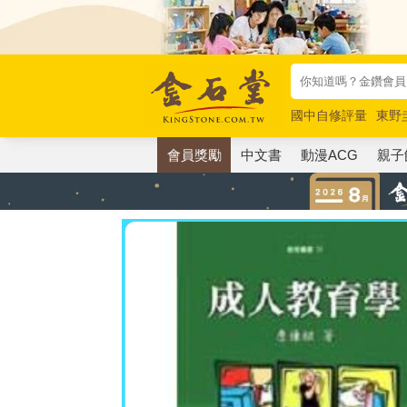
國中自修評量
東野
唯紅花綻放
奧德賽
會員獎勵
中文書
動漫ACG
親子