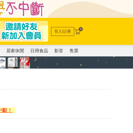
0
登入/註冊
電
居家休閒
日用食品
影音
售票
中斷！