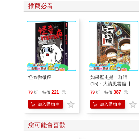
推薦必看
怪奇微微疼
如果歷史是一群喵
(15)：大清風雲篇【萌
貓漫畫學歷史】
221
387
79
折
特價
元
79
折
特價
元
加入購物車
加入購物車
您可能會喜歡