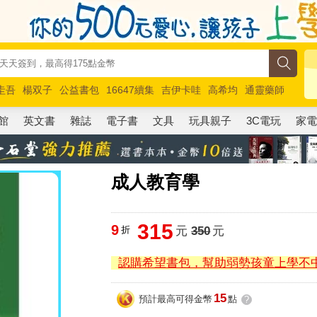
圭吾
楊双子
公益書包
16647續集
吉伊卡哇
高希均
通靈藥師
路邊攤新作
馬斯克
玩具總動員5
超慢跑
館
英文書
雜誌
電子書
文具
玩具親子
3C電玩
家
成人教育學
315
9
折
元
350
元
認購希望書包，幫助弱勢孩童上學不
15
預計最高可得金幣
點
?