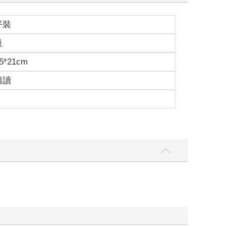
平裝
級
5*21cm
適讀