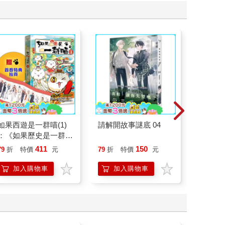
如果西遊是一群喵(1)
請解開故事謎底 04
請解開故
：《如果歷史是一群
喵》作者最新力作，附
411
150
79
折
特價
元
79
折
特價
元
79
折
【首卷特典】拉頁
加入購物車
加入購物車
加