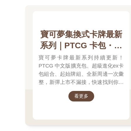
寶可夢集換式卡牌最新
系列｜PTCG 卡包・擴
充包・起始牌組．最新
寶可夢卡牌最新系列持續更新！
PTCG 中文版擴充包、超級進化ex卡
卡牌＆組合一次看
包組合、起始牌組、全新周邊一次彙
整，新彈上市不漏接，快速找到你要
的寶可夢卡牌！
看更多