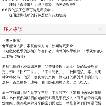
——理解「偶發事件」與「霸凌」的界線與應對
6-6 我的孩子怎麼可能是霸凌者？
——從否認到接納的陪伴歷程與行動建議
序／導讀
〈專文推薦〉
老師能有依循、家長能有方向、校園能更安全
《遊戲化教學的技術》等書作者、簡報與教學教練、F學院創辦人
王永福（福哥）
參加毛律師的校園講座後，我驚訝發現：原本生硬的法條與規
定，例如「性平三法」、「不當管教」、「校園霸淩」等，被毛
律師轉化為一個又一個真實的案例，讓老師們參與其中的決策、
選擇、甚至搶答，讓每一個老師都精神奕奕、全心投入。
看一下時間，現在是下午三點！不是說下午大家精神會比較萎靡
嗎？為什麼參與研習的老師們都還是那麼投入？而且都帶著笑容
點著頭，因為毛律師分享的案例與做法，就是老師們日常最需要