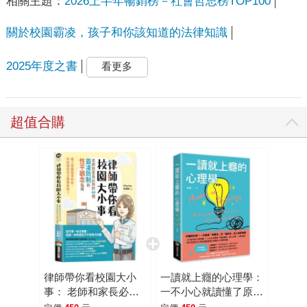
相關主題：
2026上半年暢銷榜－社會哲思榜TOP100
關於校園霸凌，孩子和你該知道的法律知識
2025年度之書
看更多
超值合購
律師帶你看校園大小
一讀就上癮的心理學：
事： 老師和家長必知
一不小心就讀懂了原本
的44個霸凌防制和性
深奧的心理學！