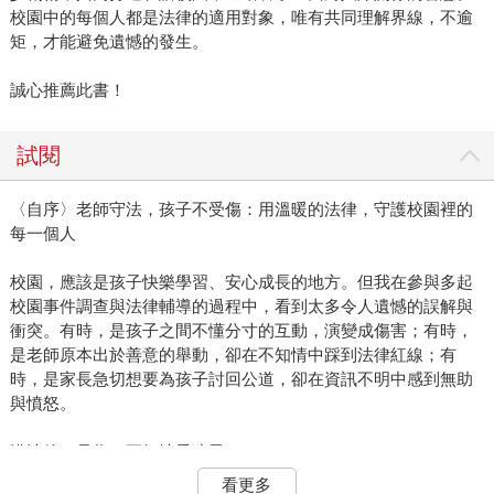
校園中的每個人都是法律的適用對象，唯有共同理解界線，不逾
矩，才能避免遺憾的發生。
誠心推薦此書！
試閱
〈自序〉老師守法，孩子不受傷：用溫暖的法律，守護校園裡的
每一個人
校園，應該是孩子快樂學習、安心成長的地方。但我在參與多起
校園事件調查與法律輔導的過程中，看到太多令人遺憾的誤解與
衝突。有時，是孩子之間不懂分寸的互動，演變成傷害；有時，
是老師原本出於善意的舉動，卻在不知情中踩到法律紅線；有
時，是家長急切想要為孩子討回公道，卻在資訊不明中感到無助
與憤怒。
懂法律，是為了更好地愛孩子
我是律師，但我從不以審判者的姿態面對教育現場。我深信，絕
看更多