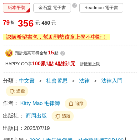
?
紙本平裝
金石堂 電子書
Readmoo 電子書
356
79
折
元
450
元
認購希望書包，幫助弱勢孩童上學不中斷！
15
預計最高可得金幣
點
?
100累1點 4點抵1元
HAPPY GO享
折抵無上限
分類：
中文書
＞
社會哲思
＞
法律
＞
法律入門
追蹤
作者：
Kitty Mao 毛律師
追蹤
出版社：
商周出版
追蹤
出版日：
2025/07/19