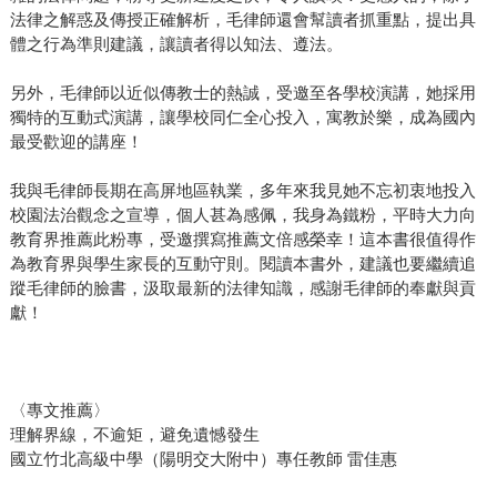
法律之解惑及傳授正確解析，毛律師還會幫讀者抓重點，提出具
體之行為準則建議，讓讀者得以知法、遵法。
另外，毛律師以近似傳教士的熱誠，受邀至各學校演講，她採用
獨特的互動式演講，讓學校同仁全心投入，寓教於樂，成為國內
最受歡迎的講座！
我與毛律師長期在高屏地區執業，多年來我見她不忘初衷地投入
校園法治觀念之宣導，個人甚為感佩，我身為鐵粉，平時大力向
教育界推薦此粉專，受邀撰寫推薦文倍感榮幸！這本書很值得作
為教育界與學生家長的互動守則。閱讀本書外，建議也要繼續追
蹤毛律師的臉書，汲取最新的法律知識，感謝毛律師的奉獻與貢
獻！
〈專文推薦〉
理解界線，不逾矩，避免遺憾發生
國立竹北高級中學（陽明交大附中）專任教師 雷佳惠