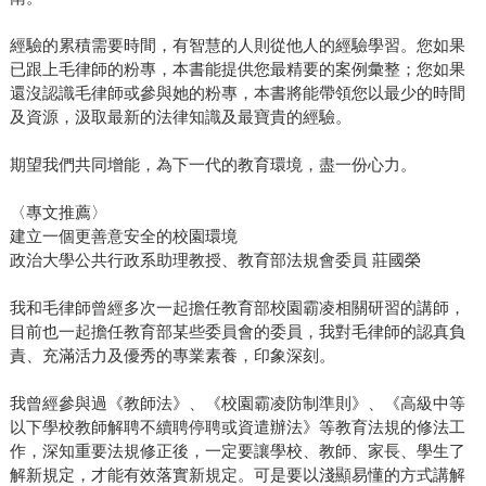
經驗的累積需要時間，有智慧的人則從他人的經驗學習。您如果
已跟上毛律師的粉專，本書能提供您最精要的案例彙整；您如果
還沒認識毛律師或參與她的粉專，本書將能帶領您以最少的時間
及資源，汲取最新的法律知識及最寶貴的經驗。
期望我們共同增能，為下一代的教育環境，盡一份心力。
〈專文推薦〉
建立一個更善意安全的校園環境
政治大學公共行政系助理教授、教育部法規會委員 莊國榮
我和毛律師曾經多次一起擔任教育部校園霸凌相關研習的講師，
目前也一起擔任教育部某些委員會的委員，我對毛律師的認真負
責、充滿活力及優秀的專業素養，印象深刻。
我曾經參與過《教師法》、《校園霸凌防制準則》、《高級中等
以下學校教師解聘不續聘停聘或資遣辦法》等教育法規的修法工
作，深知重要法規修正後，一定要讓學校、教師、家長、學生了
解新規定，才能有效落實新規定。可是要以淺顯易懂的方式講解