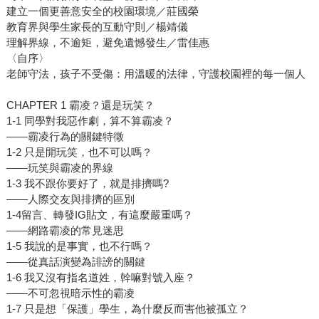
建立一個更善意安全的校園環境／莊國榮
教育界與學生家長的互動守則／楊靖儀
理解界線，不逾矩，避免遺憾發生／雷佳惠
〈自序〉
老師守法，孩子不受傷：用溫暖的法律，守護校園裡的每一個人
CHAPTER 1 霸凌？還是玩笑？
1-1 同學對我惡作劇，算不算霸凌？
——霸凌行為的關鍵特徵
1-2 只是開玩笑，也不可以嗎？
——玩笑與霸凌的界線
1-3 我不跟你要好了，就是排擠嗎?
——人際交友與排擠的區別
1-4留言、轉發IG貼文，有這麼嚴重嗎？
——網路霸凌的常見迷思
1-5 我說的是事實，也不行嗎？
——從真話演變為誹謗的關鍵
1-6 我又沒有指名道姓，幹嘛對號入座？
——不可忽視暗示性的霸凌
1-7 只是想「保護」學生，為什麼反而害他被孤立？