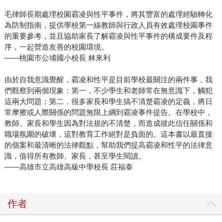
毛律師長期處理校園霸凌與性平事件，將其豐富的處理經驗轉化
為防制指南，提供學校第一線教師與行政人員有效處理校園事件
的重要參考，並且協助家長了解霸凌與性平事件的構成要件及程
序，一起營造友善的校園環境。
——桃園市公埔國小校長 林來利
由於自我意識覺醒，霸凌和性平是目前學校最關注的兩件事，我
們觀察到兩個現象：第一，不少學生和老師常在無意識下，觸犯
這兩大問題；第二，很多家長和學生搞不清楚霸凌的定義，將日
常摩擦或人際關係的問題無限上綱到霸凌事件提告。在學校中，
教師、家長和學生因為對法規的不清楚，而造成彼此信任關係和
職場氛圍的破壞，這對教育工作絕對是負面的。這本書以最直接
的個案和最清晰的法律觀點，幫助我們提高霸凌和性平的法律意
識，值得所有教師、家長，甚至學生閱讀。
——高雄市立高雄高級中學校長 莊福泰
作者