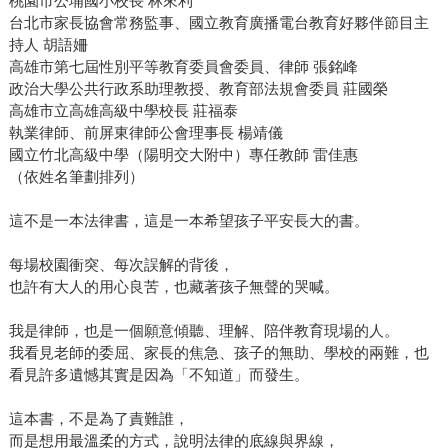
桃園市公埔國小校長 林來利
台北市家長協會常務監事、國立教育廣播電台教育好夥伴節目主
持人 胡語姍
高雄市第七屆性別平等教育委員會委員、律師 張銘峰
政治大學公共行政系助理教授、教育部法規會委員 莊國榮
高雄市立高雄高級中學校長 莊福泰
執業律師、前屏東律師公會理事長 楊靖儀
國立竹北高級中學（陽明交大附中）專任教師 雷佳惠
（依姓名筆劃排列）
這不是一本法律書，這是一本希望孩子平安長大的書。
每場校園衝突、每次誤解的背後，
也許有大人的用心良苦，也藏著孩子無聲的哭喊。
我是律師，也是一個願意傾聽、理解、陪伴教育現場的人。
我看見老師的委屈、家長的焦急、孩子的無助、學校的兩難，也
看見許多遺憾其實是因為「不知道」而發生。
這本書，不是為了責難誰，
而是想用最溫柔的方式，說明法律的底線與界線，