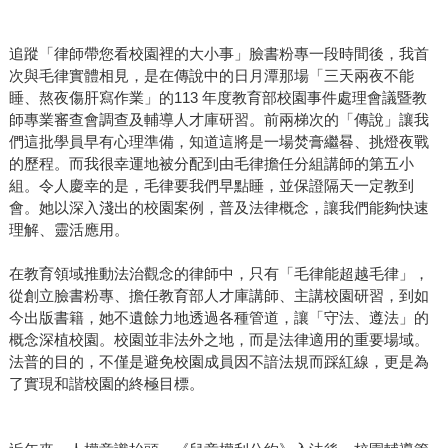
追蹤「律師帶您看校園裡的大小事」臉書粉專一段時間後，我首
次與毛律實體相見，是在傳說中的日月潭那場「三天兩夜不能
睡、熬夜傷肝寫作業」的113 年度教育部校園事件處理會議暨教
師專業審查會調查及輔導人才庫研習。前兩梯次的「傳說」讓我
們這批學員早有心理準備，知道這將是一場焚膏繼晷、挑燈夜戰
的歷程。而我很幸運地被分配到由毛律擔任分組講師的第五小
組。令人慶幸的是，毛律要我們早點睡，並保證隔天一定教到
會。她以深入淺出的校園案例，普及法律概念，讓我們能夠快速
理解、靈活應用。
在教育領域推動法治觀念的律師中，只有「毛律能超越毛律」，
從創立臉書粉專、擔任教育部人才庫講師、主講校園研習，到如
今出版書籍，她不遺餘力地透過各種管道，讓「守法、遵法」的
概念深植校園。校園並非法外之地，而是法律適用的重要場域。
法普的目的，不僅是避免校園成員因不諳法規而踩紅線，更是為
了實現和諧校園的終極目標。