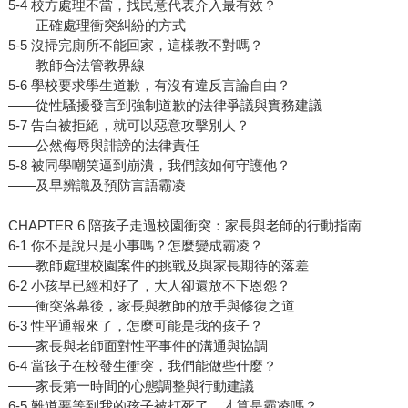
5-4 校方處理不當，找民意代表介入最有效？
——正確處理衝突糾紛的方式
5-5 沒掃完廁所不能回家，這樣教不對嗎？
——教師合法管教界線
5-6 學校要求學生道歉，有沒有違反言論自由？
——從性騷擾發言到強制道歉的法律爭議與實務建議
5-7 告白被拒絕，就可以惡意攻擊別人？
——公然侮辱與誹謗的法律責任
5-8 被同學嘲笑逼到崩潰，我們該如何守護他？
——及早辨識及預防言語霸凌
CHAPTER 6 陪孩子走過校園衝突：家長與老師的行動指南
6-1 你不是說只是小事嗎？怎麼變成霸凌？
——教師處理校園案件的挑戰及與家長期待的落差
6-2 小孩早已經和好了，大人卻還放不下恩怨？
——衝突落幕後，家長與教師的放手與修復之道
6-3 性平通報來了，怎麼可能是我的孩子？
——家長與老師面對性平事件的溝通與協調
6-4 當孩子在校發生衝突，我們能做些什麼？
——家長第一時間的心態調整與行動建議
6-5 難道要等到我的孩子被打死了，才算是霸凌嗎？