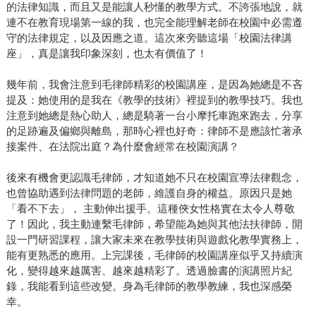
的法律知識，而且又是能讓人秒懂的教學方式。不誇張地說，就
連不在教育現場第一線的我，也完全能理解老師在校園中必需遵
守的法律規定，以及因應之道。這次來旁聽這場「校園法律講
座」，真是讓我印象深刻，也太有價值了！
幾年前，我會注意到毛律師精彩的校園講座，是因為她總是不吝
提及：她使用的是我在《教學的技術》裡提到的教學技巧。我也
注意到她總是熱心助人，總是騎著一台小摩托車跑來跑去，分享
的足跡遍及偏鄉與離島，那時心裡也好奇：律師不是應該忙著承
接案件、在法院出庭？為什麼會經常在校園演講？
後來有機會更認識毛律師，才知道她不只在校園宣導法律觀念，
也曾協助遇到法律問題的老師，維護自身的權益。原因只是她
「看不下去」， 主動伸出援手。這種俠女性格實在太令人尊敬
了！因此，我主動連繫毛律師，希望能為她與其他法扶律師，開
設一門研習課程，讓大家未來在教學技術與遊戲化教學實務上，
能有更熟悉的應用。上完課後，毛律師的校園講座似乎又持續演
化，變得越來越厲害、越來越精彩了。透過臉書的演講照片紀
錄，我能看到這些改變。身為毛律師的教學教練，我也深感榮
幸。