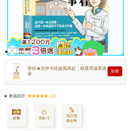
呀哈★吉伊卡哇旋風再起，精選周邊看過
加購
來
★
會員好評
★★★★★（2）
寫評價
好書
喜歡+1
賺金幣