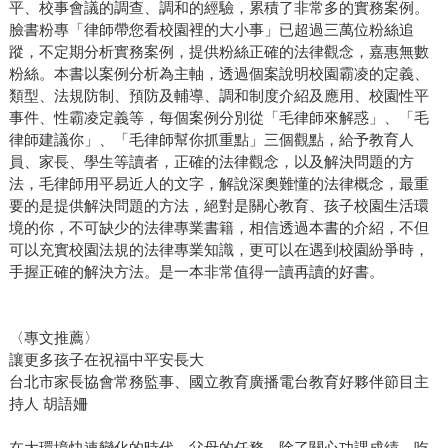
平、校事會議的調查、調和的經驗，累積了非常多的實務案例。
臉書粉專「律師帶您看校園裡的大小事」已超過三萬位粉絲追
蹤，不定期分析實務案例，提供粉絲正確的法律觀念，嘉惠無數
粉絲。本書以案例分析為主軸，透過個案說明校園霸凌的定義、
類型、法規防制、預防及輔導、調和制度介紹及應用、校園性平
事件、性霸凌定義等，每個案例分別從「毛律師來解惑」、「毛
律師建議你」、「毛律師幫你抓重點」三個觀點，給予教育人
員、家長、學生等讀者，正確的法律觀念，以及解決問題的方
法，毛律師用平易近人的文字，解說深奧難懂的法律概念，最重
要的是提供解決問題的方法，絕對是關心教育、孩子校園生活環
境的你，不可缺少的法律專業書籍，相信透過本書的介紹，不但
可以充實校園法規的法律專業知識，更可以在遇到校園紛爭時，
手握正確的解決方法。是一本非常值得一讀再讀的好書。
〈專文推薦〉
讓更多孩子在祝福中平安長大
台北市家長協會常務監事、國立教育廣播電台教育好夥伴節目主
持人 胡語姍
在大環境快速變化的時代，父母的任務，除了關心功課成績、吃