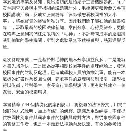
本於她的專業及良知，提出適切的建議給予主管機關參酌。除了
案件調查與參與主管機關的議題研討外，毛律師更積極參與各項
校園講演活動，及成立臉書粉專「律師帶您看校園裡的大小
事」，將她寶貴的經驗無私分享。因此我們除了能在她的臉書粉
專上，汲取最新的校園法律新知、案例分享、心得見解外，更能
在粉專上見到我們江湖敬稱的「毛神」：不計時間成本的巡迴講
演到偏鄉的學校機關，所到之處聽眾無不積極參與，熱烈迴響反
應。
這次答應推薦，一是基於對毛神的無私分享獲益良多，二是能就
本書先賭為快，三是因為從事相關校園事件的處理經驗上，發現
校園事件的防制及處理，已造成學校人員的負擔沉重。能有一本
這樣的好書作為校園性別、霸凌事件的處理與防制指引，讓學校
得以依循，並對學生、家長進行宣導與說明，更有助於建立一個
友善、安全的校園環境。
本書精粹了44 個情境化的案例說明，將複雜的法律條文，用簡白
淺顯的方式說明，加上有條理的解釋、建議及重點綱要，不僅提
供校園性別事件與霸凌事件的預防與應對方法，對從事校園事件
的實務工作者，也是一本最新法律動向及快速、有效的參考指
南。