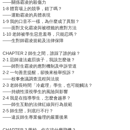
——關係霸凌的殺傷力
1-8 體育場上的競爭，錯了嗎？
——運動霸凌的具體表現
1-9 我的口音不一樣，為什麼成了異類？
——面對文化霸凌與被標籤的應對方法
1-10 老師被學生惡意羞辱，只能忍嗎？
——生對師霸凌規範及法律保障
CHAPTER 2 師生之間，誰踩了誰的線？
2-1 惡師違法處罰孩子，我該怎麼做？
——師對生霸凌的應對機制及申訴管道
2-2 一句善意提醒，卻換來檢舉投訴？
——校事會議調查流程與法規
2-3 老師長時間「冷處理」學生，也可能觸法？
——持續性漠視學生的風險與影響
2-4 我是在指導學生，怎麼會越界？
——師生互動的法律紅線與行為規範
2-5 師生戀，到底行不行？
——違反師生專業倫理的嚴重後果
CHAPTER 3 學校，你在搞什麼飛機？