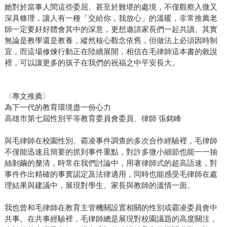
她對於當事人間這些委屈、甚至於難堪的處境，不僅觀察入微又
深具條理，讓人有一種「交給你，我放心」的溫暖，非常推薦老
師一定要好好體會其中的深意，更想邀請家長們一起共讀。其實
無論是教學還是教養，縱然核心觀念依舊，但做法上必須因時制
宜，而這場修煉行動正在陸續展開，相信在毛律師這本書的敘說
裡，可以讓更多的孩子在我們的祝福之中平安長大。
〈專文推薦〉
為下一代的教育環境盡一份心力
高雄市第七屆性別平等教育委員會委員、律師 張銘峰
與毛律師在校園性別、霸凌事件調查的多次合作經驗裡，毛律師
不僅能迅速且簡要的抓到事件重點，對許多微小細節也能一一抽
絲剝繭的釐清，時常在我們討論中，用著律師式的超高語速，對
事件作出精確的事實認定及法律適用，同時也能感受毛律師在處
理結果與建議中，展現對學生、家長與教師的溫情一面。
我也曾和毛律師在教育主管機關設置相關的性別或霸凌委員會中
共事。在共事經驗裡，毛律師總是展現對校園議題的高度關注，