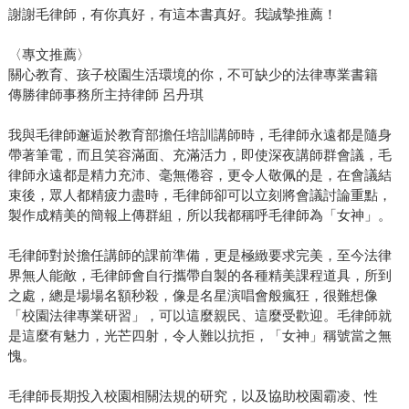
謝謝毛律師，有你真好，有這本書真好。我誠摯推薦！
〈專文推薦〉
關心教育、孩子校園生活環境的你，不可缺少的法律專業書籍
傳勝律師事務所主持律師 呂丹琪
我與毛律師邂逅於教育部擔任培訓講師時，毛律師永遠都是隨身
帶著筆電，而且笑容滿面、充滿活力，即使深夜講師群會議，毛
律師永遠都是精力充沛、毫無倦容，更令人敬佩的是，在會議結
束後，眾人都精疲力盡時，毛律師卻可以立刻將會議討論重點，
製作成精美的簡報上傳群組，所以我都稱呼毛律師為「女神」。
毛律師對於擔任講師的課前準備，更是極緻要求完美，至今法律
界無人能敵，毛律師會自行攜帶自製的各種精美課程道具，所到
之處，總是場場名額秒殺，像是名星演唱會般瘋狂，很難想像
「校園法律專業研習」，可以這麼親民、這麼受歡迎。毛律師就
是這麼有魅力，光芒四射，令人難以抗拒，「女神」稱號當之無
愧。
毛律師長期投入校園相關法規的研究，以及協助校園霸凌、性