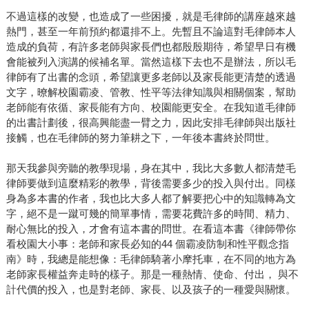
不過這樣的改變，也造成了一些困擾，就是毛律師的講座越來越
熱門，甚至一年前預約都還排不上。先暫且不論這對毛律師本人
造成的負荷，有許多老師與家長們也都殷殷期待，希望早日有機
會能被列入演講的候補名單。當然這樣下去也不是辦法，所以毛
律師有了出書的念頭，希望讓更多老師以及家長能更清楚的透過
文字，暸解校園霸凌、管教、性平等法律知識與相關個案，幫助
老師能有依循、家長能有方向、校園能更安全。在我知道毛律師
的出書計劃後，很高興能盡一臂之力，因此安排毛律師與出版社
接觸，也在毛律師的努力筆耕之下，一年後本書終於問世。
那天我參與旁聽的教學現場，身在其中，我比大多數人都清楚毛
律師要做到這麼精彩的教學，背後需要多少的投入與付出。同樣
身為多本書的作者，我也比大多人都了解要把心中的知識轉為文
字，絕不是一蹴可幾的簡單事情，需要花費許多的時間、精力、
耐心無比的投入，才會有這本書的問世。在看這本書《律師帶你
看校園大小事：老師和家長必知的44 個霸凌防制和性平觀念指
南》時，我總是能想像：毛律師騎著小摩托車，在不同的地方為
老師家長權益奔走時的樣子。那是一種熱情、使命、付出， 與不
計代價的投入，也是對老師、家長、以及孩子的一種愛與關懷。