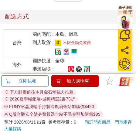
大多數的校園問題，不是惡意造成的傷害，而是資訊不對等、制
度複雜、溝通斷裂的苦果。我寫這本書，不為指責任何人，而是
想為校園中的每一個靈魂―從風雨中守護孩子的老師、日夜牽掛
配送方式
的家長、肩負制度重擔的行政人員―提供一張清晰的法律地圖，
讓我們能在同一片星空下，找到共同的北極星。這不是一本法律
國內宅配：本島、離島
書，是一本希望孩子平安長大的書。
到店取貨：
台灣
不限金額免運費
2023 年8 月23 日，是我人生的轉捩點。那天，參加教育部「校園
事件處理會議調查及輔導人才庫」培訓時，聽見一個個真實故事
國際快遞：全球
在教室迴盪：孩子的淚水、老師的無奈、家長的怒吼。這些不就
海外
是我日日面對的縮影嗎？那一刻，我明白了——有時候，最危險
港澳店取：
的不是違法，而是不知道自己正在違法；最遺憾的不是沒有愛，
立即結帳
加入購物車
而是愛的方式出了錯。
詳細資料
※ 下方點圖前往本月金石堂強力推薦
於是，我創立了臉書粉專「律師帶您看校園裡的大小事」，用平
※ 2026夏季暢銷展-城邦精選2書75折
凡人的語言，講述法律背後的故事。讓老師知道界線在哪裡、讓
※ FUNY冰晶渦輪手持製冷風扇全站加購價$490
語言
中文繁體
裝訂
紙本平裝
家長明白權利如何維護、讓行政人員在人情與制度間找到平衡
※ Q版企鵝安全隨身警報器全站不限金額加購價$99
點。粉專目前已經累積超過四萬人追蹤，每一則貼文下的熱烈迴
ISBN
9786263904521
分級
普通級
響，都在訴說著：我們同樣渴望一個既有規範、又有溫度的校
預計 2026/08/11 出貨
參考庫存量：6
預訂門市商品
門市庫存
園。這股共鳴告訴我，這條路不只值得繼續走下去，更需要我們
大量採購
商品規
頁數
304
23*17*1.87
攜手同行。