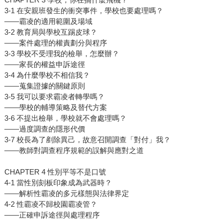
3-1 在安親班發生的衝突事件，學校也要處理嗎？
——霸凌的適用範圍及場域
3-2 教育局與學校互踢皮球？
——案件處理的權責劃分與程序
3-3 學校不受理我的檢舉，怎麼辦？
——家長的權益申訴途徑
3-4 為什麼學校不相信我？
——蒐集證據的關鍵原則
3-5 我可以要求霸凌者轉學嗎？
——學校的輔導策略及替代方案
3-6 不提出檢舉，學校就不會處理嗎？
——過度調查的隱形代價
3-7 校長為了剷除異己，故意召開調查「對付」我？
——教師對調查程序規範的誤解與應對之道
CHAPTER 4 性別平等不是口號
4-1 當性別刻板印象成為武器時？
——解析性霸凌的多元樣態與法律界定
4-2 性霸凌不歸校園霸凌管？
——正確申訴途徑與處理程序