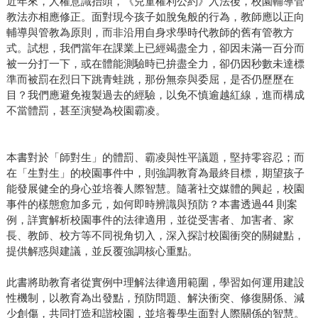
近年來，人權意識抬頭，《兒童權利公約》入法後，校園輔導管
教法亦相應修正。面對現今孩子如脫兔般的行為，教師應以正向
輔導與管教為原則，而非沿用自身求學時代教師的舊有管教方
式。試想，我們當年在課業上已經竭盡全力，卻因未滿一百分而
被一分打一下，或在體能測驗時已拚盡全力，卻仍因秒數未達標
準而被罰在烈日下跳青蛙跳，那份無奈與委屈，是否仍歷歷在
目？我們應避免複製過去的經驗，以免不慎逾越紅線，進而構成
不當體罰，甚至演變為校園霸凌。
本書對於「師對生」的體罰、霸凌與性平議題，堅持零容忍；而
在「生對生」的校園事件中，則強調教育為最終目標，期望孩子
能發展健全的身心並培養人際智慧。隨著社交媒體的興起，校園
事件的樣態愈加多元，如何即時辨識與預防？本書透過44 則案
例，詳實解析校園事件的法律適用，並從受害者、加害者、家
長、教師、校方等不同視角切入，深入探討校園衝突的關鍵點，
提供解惑與建議，並反覆強調核心重點。
此書將助教育者從實例中理解法律適用範圍，學習如何運用建設
性機制，以教育為出發點，預防問題、解決衝突、修復關係、減
少創傷，共同打造和諧校園，並培養學生面對人際關係的智慧。