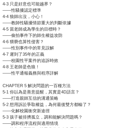
4-3 只是好意也可能越界？
——性騷擾認定標準
4-4 狼師出沒，小心！
——教師性騷擾情節重大的判斷依據
4-5 當老師成為學生的目標時？
——偷拍事件下的師生權益攻防
4-6 猥褻也算性侵害？
——性別事件中的常見誤解
4-7 遲到了35年的正義
——校園性平案件的追訴時效
4-8 王老師是色狼！
——性平通報義務與程序詳解
CHAPTER 5 解決問題的一百種方法
5-1 你以為是善意提醒，其實是4D語言？
——打造親師互信的溝通策略
5-2 想用訴訟爭取權益，為何最後雙方都輸了？
——化解校園衝突新途徑
5-3 孩子被排擠孤立，調和能解決問題嗎？
——調和程序流程與適用情境