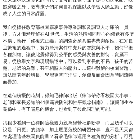
飽穿暖之外，教導孩子們如何自我保護以及學習人際互動，好像
成了人生的日常課題。
我自從擔任教育部校園霸凌事件專業調和及調查人才庫的一員
後，方才漸漸理解在AI 世代，生活的熱情和同理心的傳遞有多麼
不易，執行「修復式正義」的調查必須具備專業與耐性，在冗長
且繁複的過程中，努力釐清案件中充斥的怨懟與不平，如何平復
各種糾結、讓彼此覺得得到公平的感受與友善的對待，實屬不
易，從檢舉文字和現場描述中，可以看到家長的不易、孩子的苦
楚、老師的為難，甚至相關人的壓力……這些難解的校園習題，
無法隨著年齡增長、學層更替而消失，創傷反而會因為時間流轉
而疊加。
在這個紛擾的時刻，得知毛律師出版《律師帶你看校園大小事：
老師和家長必知的44個霸凌防制和性平觀念指南》，讓親師生在
關係中，有了喘息的機會，也看到了彼此同理的可能。
我很少看到一位律師這樣親力親為經營社群粉專，而且幾乎可以
說是「日更」的頻率，加上屢屢蒞校的研習分享，豈不是天天都
在處理這些校園負能量？看著毛律師運用各種角度的分析，可見