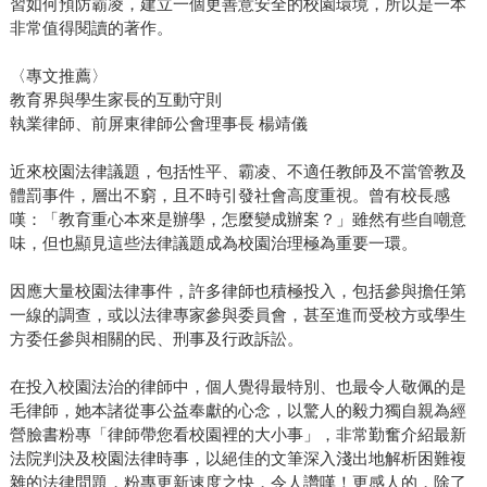
習如何預防霸凌，建立一個更善意安全的校園環境，所以是一本
非常值得閱讀的著作。
〈專文推薦〉
教育界與學生家長的互動守則
執業律師、前屏東律師公會理事長 楊靖儀
近來校園法律議題，包括性平、霸凌、不適任教師及不當管教及
體罰事件，層出不窮，且不時引發社會高度重視。曾有校長感
嘆：「教育重心本來是辦學，怎麼變成辦案？」雖然有些自嘲意
味，但也顯見這些法律議題成為校園治理極為重要一環。
因應大量校園法律事件，許多律師也積極投入，包括參與擔任第
一線的調查，或以法律專家參與委員會，甚至進而受校方或學生
方委任參與相關的民、刑事及行政訴訟。
在投入校園法治的律師中，個人覺得最特別、也最令人敬佩的是
毛律師，她本諸從事公益奉獻的心念，以驚人的毅力獨自親為經
營臉書粉專「律師帶您看校園裡的大小事」，非常勤奮介紹最新
法院判決及校園法律時事，以絕佳的文筆深入淺出地解析困難複
雜的法律問題，粉專更新速度之快，令人讚嘆！更感人的，除了