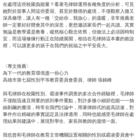
在處理這些校園負能量？看著毛律師運用各種角度的分析，可見
她對於當事人間這些委屈、甚至於難堪的處境，不僅觀察入微又
深具條理，讓人有一種「交給你，我放心」的溫暖，非常推薦老
師一定要好好體會其中的深意，更想邀請家長們一起共讀。其實
無論是教學還是教養，縱然核心觀念依舊，但做法上必須因時制
宜，而這場修煉行動正在陸續展開，相信在毛律師這本書的敘說
裡，可以讓更多的孩子在我們的祝福之中平安長大。
〈專文推薦〉
為下一代的教育環境盡一份心力
高雄市第七屆性別平等教育委員會委員、律師 張銘峰
與毛律師在校園性別、霸凌事件調查的多次合作經驗裡，毛律師
不僅能迅速且簡要的抓到事件重點，對許多微小細節也能一一抽
絲剝繭的釐清，時常在我們討論中，用著律師式的超高語速，對
事件作出精確的事實認定及法律適用，同時也能感受毛律師在處
理結果與建議中，展現對學生、家長與教師的溫情一面。
我也曾和毛律師在教育主管機關設置相關的性別或霸凌委員會中