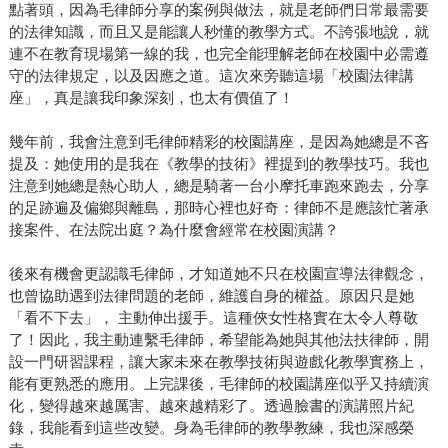
點著頭，因為毛律師分享的案例與做法，就是老師們日常最需要
的法律知識，而且又是能讓人秒懂的教學方式。不誇張地說，就
連不在教育現場第一線的我，也完全能理解老師在校園中必需遵
守的法律規定，以及因應之道。這次來旁聽這場「校園法律講
座」，真是讓我印象深刻，也太有價值了！
幾年前，我會注意到毛律師精彩的校園講座，是因為她總是不吝
提及：她使用的是我在《教學的技術》裡提到的教學技巧。我也
注意到她總是熱心助人，總是騎著一台小摩托車跑來跑去，分享
的足跡遍及偏鄉與離島，那時心裡也好奇：律師不是應該忙著承
接案件、在法院出庭？為什麼會經常在校園演講？
後來有機會更認識毛律師，才知道她不只在校園宣導法律觀念，
也曾協助遇到法律問題的老師，維護自身的權益。原因只是她
「看不下去」， 主動伸出援手。這種俠女性格實在太令人尊敬
了！因此，我主動連繫毛律師，希望能為她與其他法扶律師，開
設一門研習課程，讓大家未來在教學技術與遊戲化教學實務上，
能有更熟悉的應用。上完課後，毛律師的校園講座似乎又持續演
化，變得越來越厲害、越來越精彩了。透過臉書的演講照片紀
錄，我能看到這些改變。身為毛律師的教學教練，我也深感榮