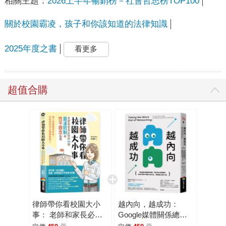
相關主題：
2026上半年暢銷榜－社會哲思榜TOP100
關於校園霸凌，孩子和你該知道的法律知識
2025年度之書
看更多
超值合購
律師帶你看校園大小
越內向，越成功：
事： 老師和家長必知
Google媒體關係總
的44個霸凌防制和性
監、Twitter總編親授，