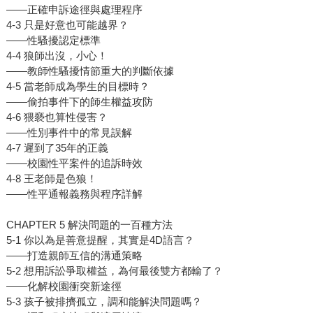
——正確申訴途徑與處理程序
4-3 只是好意也可能越界？
——性騷擾認定標準
4-4 狼師出沒，小心！
——教師性騷擾情節重大的判斷依據
4-5 當老師成為學生的目標時？
——偷拍事件下的師生權益攻防
4-6 猥褻也算性侵害？
——性別事件中的常見誤解
4-7 遲到了35年的正義
——校園性平案件的追訴時效
4-8 王老師是色狼！
——性平通報義務與程序詳解
CHAPTER 5 解決問題的一百種方法
5-1 你以為是善意提醒，其實是4D語言？
——打造親師互信的溝通策略
5-2 想用訴訟爭取權益，為何最後雙方都輸了？
——化解校園衝突新途徑
5-3 孩子被排擠孤立，調和能解決問題嗎？