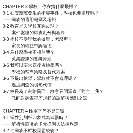
CHAPTER 3 學校，你在搞什麼飛機？
3-1 在安親班發生的衝突事件，學校也要處理嗎？
——霸凌的適用範圍及場域
3-2 教育局與學校互踢皮球？
——案件處理的權責劃分與程序
3-3 學校不受理我的檢舉，怎麼辦？
——家長的權益申訴途徑
3-4 為什麼學校不相信我？
——蒐集證據的關鍵原則
3-5 我可以要求霸凌者轉學嗎？
——學校的輔導策略及替代方案
3-6 不提出檢舉，學校就不會處理嗎？
——過度調查的隱形代價
3-7 校長為了剷除異己，故意召開調查「對付」我？
——教師對調查程序規範的誤解與應對之道
CHAPTER 4 性別平等不是口號
4-1 當性別刻板印象成為武器時？
——解析性霸凌的多元樣態與法律界定
4-2 性霸凌不歸校園霸凌管？