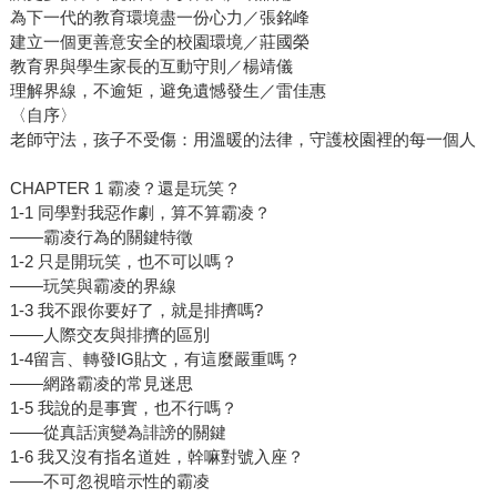
為下一代的教育環境盡一份心力／張銘峰
建立一個更善意安全的校園環境／莊國榮
教育界與學生家長的互動守則／楊靖儀
理解界線，不逾矩，避免遺憾發生／雷佳惠
〈自序〉
老師守法，孩子不受傷：用溫暖的法律，守護校園裡的每一個人
CHAPTER 1 霸凌？還是玩笑？
1-1 同學對我惡作劇，算不算霸凌？
——霸凌行為的關鍵特徵
1-2 只是開玩笑，也不可以嗎？
——玩笑與霸凌的界線
1-3 我不跟你要好了，就是排擠嗎?
——人際交友與排擠的區別
1-4留言、轉發IG貼文，有這麼嚴重嗎？
——網路霸凌的常見迷思
1-5 我說的是事實，也不行嗎？
——從真話演變為誹謗的關鍵
1-6 我又沒有指名道姓，幹嘛對號入座？
——不可忽視暗示性的霸凌