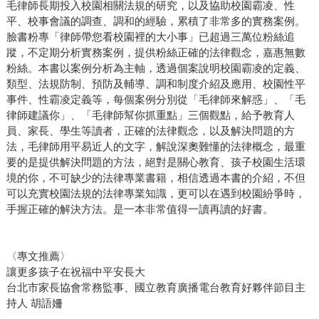
毛律師長期投入校園相關法規的研究，以及協助校園霸凌、性
平、校事會議的調查、調和的經驗，累積了非常多的實務案例。
臉書粉專「律師帶您看校園裡的大小事」已超過三萬位粉絲追
蹤，不定期分析實務案例，提供粉絲正確的法律觀念，嘉惠無數
粉絲。本書以案例分析為主軸，透過個案說明校園霸凌的定義、
類型、法規防制、預防及輔導、調和制度介紹及應用、校園性平
事件、性霸凌定義等，每個案例分別從「毛律師來解惑」、「毛
律師建議你」、「毛律師幫你抓重點」三個觀點，給予教育人
員、家長、學生等讀者，正確的法律觀念，以及解決問題的方
法，毛律師用平易近人的文字，解說深奧難懂的法律概念，最重
要的是提供解決問題的方法，絕對是關心教育、孩子校園生活環
境的你，不可缺少的法律專業書籍，相信透過本書的介紹，不但
可以充實校園法規的法律專業知識，更可以在遇到校園紛爭時，
手握正確的解決方法。是一本非常值得一讀再讀的好書。
〈專文推薦〉
讓更多孩子在祝福中平安長大
台北市家長協會常務監事、國立教育廣播電台教育好夥伴節目主
持人 胡語姍