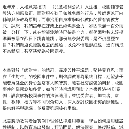
近年來，人權意識抬頭，《兒童權利公約》入法後，校園輔導管
教法亦相應修正。面對現今孩子如脫兔般的行為，教師應以正向
輔導與管教為原則，而非沿用自身求學時代教師的舊有管教方
式。試想，我們當年在課業上已經竭盡全力，卻因未滿一百分而
被一分打一下，或在體能測驗時已拚盡全力，卻仍因秒數未達標
準而被罰在烈日下跳青蛙跳，那份無奈與委屈，是否仍歷歷在
目？我們應避免複製過去的經驗，以免不慎逾越紅線，進而構成
不當體罰，甚至演變為校園霸凌。
本書對於「師對生」的體罰、霸凌與性平議題，堅持零容忍；而
在「生對生」的校園事件中，則強調教育為最終目標，期望孩子
能發展健全的身心並培養人際智慧。隨著社交媒體的興起，校園
事件的樣態愈加多元，如何即時辨識與預防？本書透過44 則案
例，詳實解析校園事件的法律適用，並從受害者、加害者、家
長、教師、校方等不同視角切入，深入探討校園衝突的關鍵點，
提供解惑與建議，並反覆強調核心重點。
此書將助教育者從實例中理解法律適用範圍，學習如何運用建設
性機制，以教育為出發點，預防問題、解決衝突、修復關係、減