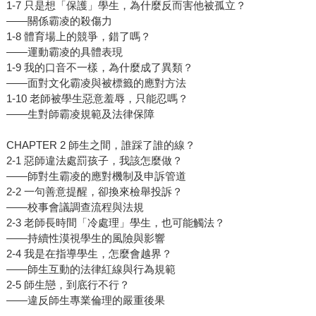
1-7 只是想「保護」學生，為什麼反而害他被孤立？
——關係霸凌的殺傷力
1-8 體育場上的競爭，錯了嗎？
——運動霸凌的具體表現
1-9 我的口音不一樣，為什麼成了異類？
——面對文化霸凌與被標籤的應對方法
1-10 老師被學生惡意羞辱，只能忍嗎？
——生對師霸凌規範及法律保障
CHAPTER 2 師生之間，誰踩了誰的線？
2-1 惡師違法處罰孩子，我該怎麼做？
——師對生霸凌的應對機制及申訴管道
2-2 一句善意提醒，卻換來檢舉投訴？
——校事會議調查流程與法規
2-3 老師長時間「冷處理」學生，也可能觸法？
——持續性漠視學生的風險與影響
2-4 我是在指導學生，怎麼會越界？
——師生互動的法律紅線與行為規範
2-5 師生戀，到底行不行？
——違反師生專業倫理的嚴重後果