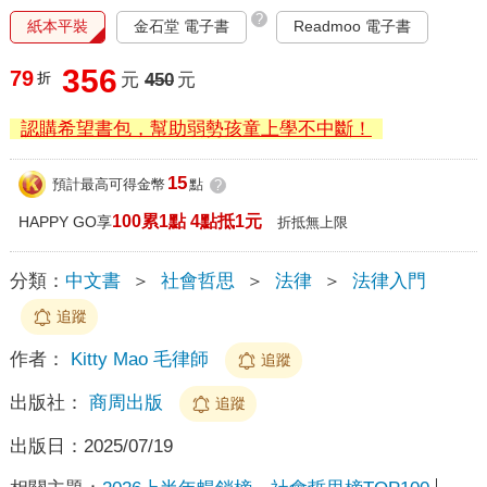
?
紙本平裝
金石堂 電子書
Readmoo 電子書
356
79
折
元
450
元
認購希望書包，幫助弱勢孩童上學不中斷！
15
預計最高可得金幣
點
?
100累1點 4點抵1元
HAPPY GO享
折抵無上限
分類：
中文書
＞
社會哲思
＞
法律
＞
法律入門
追蹤
作者：
Kitty Mao 毛律師
追蹤
出版社：
商周出版
追蹤
出版日：
2025/07/19