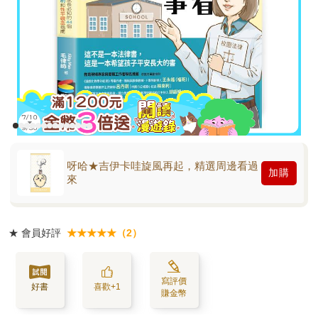
呀哈★吉伊卡哇旋風再起，精選周邊看過
加購
來
★
會員好評
★★★★★（2）
寫評價
好書
喜歡+1
賺金幣