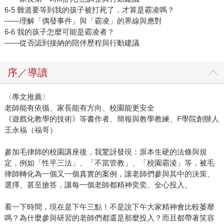
6-5 難道要等到我的孩子被打死了，才算是霸凌嗎？
——理解「偶發事件」與「霸凌」的界線與應對
6-6 我的孩子怎麼可能是霸凌者？
——從否認到接納的陪伴歷程與行動建議
序／導讀
〈專文推薦〉
老師能有依循、家長能有方向、校園能更安全
《遊戲化教學的技術》等書作者、簡報與教學教練、F學院創辦人
王永福（福哥）
參加毛律師的校園講座後，我驚訝發現：原本生硬的法條與規
定，例如「性平三法」、「不當管教」、「校園霸淩」等，被毛
律師轉化為一個又一個真實的案例，讓老師們參與其中的決策、
選擇、甚至搶答，讓每一個老師都精神奕奕、全心投入。
看一下時間，現在是下午三點！不是說下午大家精神會比較萎靡
嗎？為什麼參與研習的老師們都還是那麼投入？而且都帶著笑容