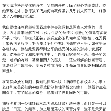
在大環境快速變化的時代，父母的任務，除了關心功課成績、吃
飽穿暖之外，教導孩子們如何自我保護以及學習人際互動，好像
成了人生的日常課題。
我自從擔任教育部校園霸凌事件專業調和及調查人才庫的一員
後，方才漸漸理解在AI 世代，生活的熱情和同理心的傳遞有多麼
不易，執行「修復式正義」的調查必須具備專業與耐性，在冗長
且繁複的過程中，努力釐清案件中充斥的怨懟與不平，如何平復
各種糾結、讓彼此覺得得到公平的感受與友善的對待，實屬不
易，從檢舉文字和現場描述中，可以看到家長的不易、孩子的苦
楚、老師的為難，甚至相關人的壓力……這些難解的校園習題，
無法隨著年齡增長、學層更替而消失，創傷反而會因為時間流轉
而疊加。
在這個紛擾的時刻，得知毛律師出版《律師帶你看校園大小事：
老師和家長必知的44個霸凌防制和性平觀念指南》，讓親師生在
關係中，有了喘息的機會，也看到了彼此同理的可能。
我很少看到一位律師這樣親力親為經營社群粉專，而且幾乎可以
說是「日更」的頻率，加上屢屢蒞校的研習分享，豈不是天天都