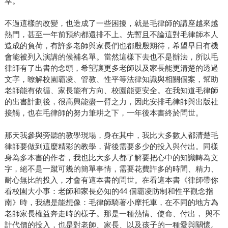
幸。
不過這樣的改變，也造成了一些困擾，就是毛律師的講座越來越
熱門，甚至一年前預約都還排不上。先暫且不論這對毛律師本人
造成的負荷，有許多老師與家長們也都殷殷期待，希望早日有機
會能被列入演講的候補名單。當然這樣下去也不是辦法，所以毛
律師有了出書的念頭，希望讓更多老師以及家長能更清楚的透過
文字，暸解校園霸凌、管教、性平等法律知識與相關個案，幫助
老師能有依循、家長能有方向、校園能更安全。在我知道毛律師
的出書計劃後，很高興能盡一臂之力，因此安排毛律師與出版社
接觸，也在毛律師的努力筆耕之下，一年後本書終於問世。
那天我參與旁聽的教學現場，身在其中，我比大多數人都清楚毛
律師要做到這麼精彩的教學，背後需要多少的投入與付出。同樣
身為多本書的作者，我也比大多人都了解要把心中的知識轉為文
字，絕不是一蹴可幾的簡單事情，需要花費許多的時間、精力、
耐心無比的投入，才會有這本書的問世。在看這本書《律師帶你
看校園大小事：老師和家長必知的44 個霸凌防制和性平觀念指
南》時，我總是能想像：毛律師騎著小摩托車，在不同的地方為
老師家長權益奔走時的樣子。那是一種熱情、使命、付出， 與不
計代價的投入，也是對老師、家長、以及孩子的一種愛與關懷。