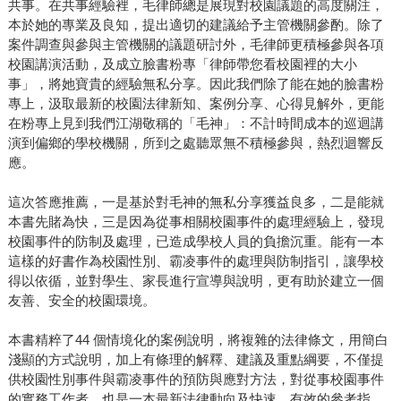
共事。在共事經驗裡，毛律師總是展現對校園議題的高度關注，
本於她的專業及良知，提出適切的建議給予主管機關參酌。除了
案件調查與參與主管機關的議題研討外，毛律師更積極參與各項
校園講演活動，及成立臉書粉專「律師帶您看校園裡的大小
事」，將她寶貴的經驗無私分享。因此我們除了能在她的臉書粉
專上，汲取最新的校園法律新知、案例分享、心得見解外，更能
在粉專上見到我們江湖敬稱的「毛神」：不計時間成本的巡迴講
演到偏鄉的學校機關，所到之處聽眾無不積極參與，熱烈迴響反
應。
這次答應推薦，一是基於對毛神的無私分享獲益良多，二是能就
本書先賭為快，三是因為從事相關校園事件的處理經驗上，發現
校園事件的防制及處理，已造成學校人員的負擔沉重。能有一本
這樣的好書作為校園性別、霸凌事件的處理與防制指引，讓學校
得以依循，並對學生、家長進行宣導與說明，更有助於建立一個
友善、安全的校園環境。
本書精粹了44 個情境化的案例說明，將複雜的法律條文，用簡白
淺顯的方式說明，加上有條理的解釋、建議及重點綱要，不僅提
供校園性別事件與霸凌事件的預防與應對方法，對從事校園事件
的實務工作者，也是一本最新法律動向及快速、有效的參考指