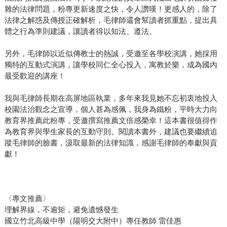
雜的法律問題，粉專更新速度之快，令人讚嘆！更感人的，除了
法律之解惑及傳授正確解析，毛律師還會幫讀者抓重點，提出具
體之行為準則建議，讓讀者得以知法、遵法。
另外，毛律師以近似傳教士的熱誠，受邀至各學校演講，她採用
獨特的互動式演講，讓學校同仁全心投入，寓教於樂，成為國內
最受歡迎的講座！
我與毛律師長期在高屏地區執業，多年來我見她不忘初衷地投入
校園法治觀念之宣導，個人甚為感佩，我身為鐵粉，平時大力向
教育界推薦此粉專，受邀撰寫推薦文倍感榮幸！這本書很值得作
為教育界與學生家長的互動守則。閱讀本書外，建議也要繼續追
蹤毛律師的臉書，汲取最新的法律知識，感謝毛律師的奉獻與貢
獻！
〈專文推薦〉
理解界線，不逾矩，避免遺憾發生
國立竹北高級中學（陽明交大附中）專任教師 雷佳惠