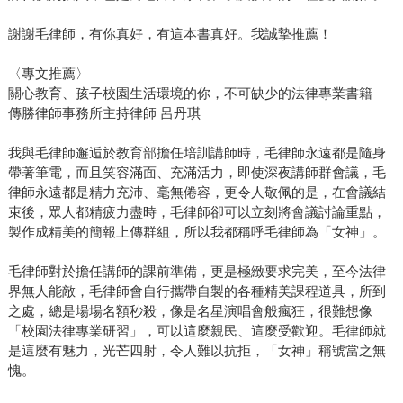
謝謝毛律師，有你真好，有這本書真好。我誠摯推薦！
〈專文推薦〉
關心教育、孩子校園生活環境的你，不可缺少的法律專業書籍
傳勝律師事務所主持律師 呂丹琪
我與毛律師邂逅於教育部擔任培訓講師時，毛律師永遠都是隨身
帶著筆電，而且笑容滿面、充滿活力，即使深夜講師群會議，毛
律師永遠都是精力充沛、毫無倦容，更令人敬佩的是，在會議結
束後，眾人都精疲力盡時，毛律師卻可以立刻將會議討論重點，
製作成精美的簡報上傳群組，所以我都稱呼毛律師為「女神」。
毛律師對於擔任講師的課前準備，更是極緻要求完美，至今法律
界無人能敵，毛律師會自行攜帶自製的各種精美課程道具，所到
之處，總是場場名額秒殺，像是名星演唱會般瘋狂，很難想像
「校園法律專業研習」，可以這麼親民、這麼受歡迎。毛律師就
是這麼有魅力，光芒四射，令人難以抗拒，「女神」稱號當之無
愧。