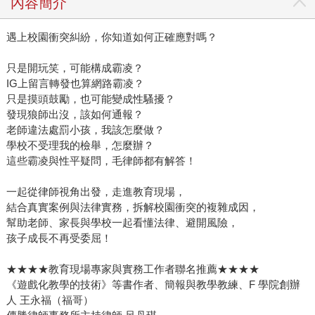
內容簡介
遇上校園衝突糾紛，你知道如何正確應對嗎？
只是開玩笑，可能構成霸凌？
IG上留言轉發也算網路霸凌？
只是摸頭鼓勵，也可能變成性騷擾？
發現狼師出沒，該如何通報？
老師違法處罰小孩，我該怎麼做？
學校不受理我的檢舉，怎麼辦？
這些霸凌與性平疑問，毛律師都有解答！
一起從律師視角出發，走進教育現場，
結合真實案例與法律實務，拆解校園衝突的複雜成因，
幫助老師、家長與學校一起看懂法律、避開風險，
孩子成長不再受委屈！
★★★★教育現場專家與實務工作者聯名推薦★★★★
《遊戲化教學的技術》等書作者、簡報與教學教練、F 學院創辦
人 王永福（福哥）