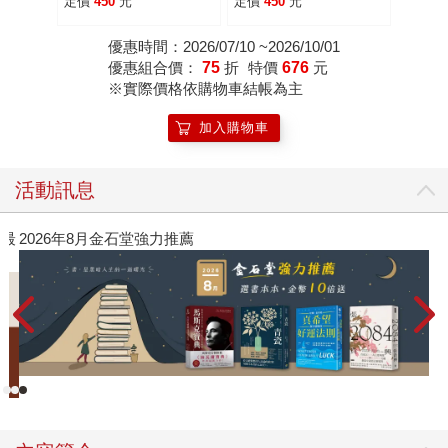
定價
450
元
定價
450
元
平觀念指南
給內向者的「無壓力社
交法」，輕鬆建立深刻
優惠時間：2026/07/10 ~2026/10/01
人脈
優惠組合價：
75
折
特價
676
元
※實際價格依購物車結帳為主
加入購物車
活動訊息
閱讀漫遊錄-2026上半年暢銷榜