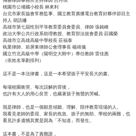
傳勝律師事務所主持律師 呂丹琪
桃園市公埔國小校長 林來利
台北市家長協會常務監事、國立教育廣播電台教育好夥伴節目主
持人 胡語姍
高雄市第七屆性別平等教育委員會委員、律師 張銘峰
政治大學公共行政系助理教授、教育部法規會委員 莊國榮
高雄市立高雄高級中學校長 莊福泰
執業律師、前屏東律師公會理事長 楊靖儀
國立竹北高級中學（陽明交大附中）專任教師 雷佳惠
（依姓名筆劃排列）
這不是一本法律書，這是一本希望孩子平安長大的書。
每場校園衝突、每次誤解的背後，
也許有大人的用心良苦，也藏著孩子無聲的哭喊。
我是律師，也是一個願意傾聽、理解、陪伴教育現場的人。
我看見老師的委屈、家長的焦急、孩子的無助、學校的兩難，也
看見許多遺憾其實是因為「不知道」而發生。
這本書，不是為了責難誰，