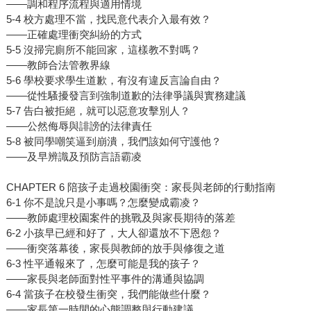
——調和程序流程與適用情境
5-4 校方處理不當，找民意代表介入最有效？
——正確處理衝突糾紛的方式
5-5 沒掃完廁所不能回家，這樣教不對嗎？
——教師合法管教界線
5-6 學校要求學生道歉，有沒有違反言論自由？
——從性騷擾發言到強制道歉的法律爭議與實務建議
5-7 告白被拒絕，就可以惡意攻擊別人？
——公然侮辱與誹謗的法律責任
5-8 被同學嘲笑逼到崩潰，我們該如何守護他？
——及早辨識及預防言語霸凌
CHAPTER 6 陪孩子走過校園衝突：家長與老師的行動指南
6-1 你不是說只是小事嗎？怎麼變成霸凌？
——教師處理校園案件的挑戰及與家長期待的落差
6-2 小孩早已經和好了，大人卻還放不下恩怨？
——衝突落幕後，家長與教師的放手與修復之道
6-3 性平通報來了，怎麼可能是我的孩子？
——家長與老師面對性平事件的溝通與協調
6-4 當孩子在校發生衝突，我們能做些什麼？
——家長第一時間的心態調整與行動建議