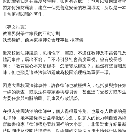
幫助讀者知道在霸凌發生時，如何有效處理；也可以幫助讀者學
習如何預防霸凌，建立一個更善意安全的校園環境，所以是一本
非常值得閱讀的著作。
〈專文推薦〉
教育界與學生家長的互動守則
執業律師、前屏東律師公會理事長 楊靖儀
近來校園法律議題，包括性平、霸凌、不適任教師及不當管教及
體罰事件，層出不窮，且不時引發社會高度重視。曾有校長感
嘆：「教育重心本來是辦學，怎麼變成辦案？」雖然有些自嘲意
味，但也顯見這些法律議題成為校園治理極為重要一環。
因應大量校園法律事件，許多律師也積極投入，包括參與擔任第
一線的調查，或以法律專家參與委員會，甚至進而受校方或學生
方委任參與相關的民、刑事及行政訴訟。
在投入校園法治的律師中，個人覺得最特別、也最令人敬佩的是
毛律師，她本諸從事公益奉獻的心念，以驚人的毅力獨自親為經
營臉書粉專「律師帶您看校園裡的大小事」，非常勤奮介紹最新
法院判決及校園法律時事，以絕佳的文筆深入淺出地解析困難複