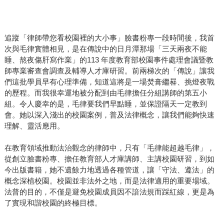
追蹤「律師帶您看校園裡的大小事」臉書粉專一段時間後，我首
次與毛律實體相見，是在傳說中的日月潭那場「三天兩夜不能
睡、熬夜傷肝寫作業」的113 年度教育部校園事件處理會議暨教
師專業審查會調查及輔導人才庫研習。前兩梯次的「傳說」讓我
們這批學員早有心理準備，知道這將是一場焚膏繼晷、挑燈夜戰
的歷程。而我很幸運地被分配到由毛律擔任分組講師的第五小
組。令人慶幸的是，毛律要我們早點睡，並保證隔天一定教到
會。她以深入淺出的校園案例，普及法律概念，讓我們能夠快速
理解、靈活應用。
在教育領域推動法治觀念的律師中，只有「毛律能超越毛律」，
從創立臉書粉專、擔任教育部人才庫講師、主講校園研習，到如
今出版書籍，她不遺餘力地透過各種管道，讓「守法、遵法」的
概念深植校園。校園並非法外之地，而是法律適用的重要場域。
法普的目的，不僅是避免校園成員因不諳法規而踩紅線，更是為
了實現和諧校園的終極目標。