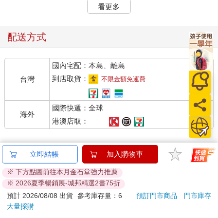
我是律師，但我從不以審判者的姿態面對教育現場。我深信，絕
看更多
大多數的校園問題，不是惡意造成的傷害，而是資訊不對等、制
度複雜、溝通斷裂的苦果。我寫這本書，不為指責任何人，而是
想為校園中的每一個靈魂―從風雨中守護孩子的老師、日夜牽掛
配送方式
的家長、肩負制度重擔的行政人員―提供一張清晰的法律地圖，
讓我們能在同一片星空下，找到共同的北極星。這不是一本法律
國內宅配：本島、離島
書，是一本希望孩子平安長大的書。
到店取貨：
台灣
不限金額免運費
2023 年8 月23 日，是我人生的轉捩點。那天，參加教育部「校園
事件處理會議調查及輔導人才庫」培訓時，聽見一個個真實故事
國際快遞：全球
在教室迴盪：孩子的淚水、老師的無奈、家長的怒吼。這些不就
海外
是我日日面對的縮影嗎？那一刻，我明白了——有時候，最危險
港澳店取：
的不是違法，而是不知道自己正在違法；最遺憾的不是沒有愛，
而是愛的方式出了錯。
詳細資料
立即結帳
加入購物車
於是，我創立了臉書粉專「律師帶您看校園裡的大小事」，用平
※ 下方點圖前往本月金石堂強力推薦
凡人的語言，講述法律背後的故事。讓老師知道界線在哪裡、讓
※ 2026夏季暢銷展-城邦精選2書75折
語言
中文繁體
裝訂
紙本平裝
家長明白權利如何維護、讓行政人員在人情與制度間找到平衡
點。粉專目前已經累積超過四萬人追蹤，每一則貼文下的熱烈迴
預計 2026/08/08 出貨
參考庫存量：6
預訂門市商品
門市庫存
ISBN
9786263904521
分級
普通級
響，都在訴說著：我們同樣渴望一個既有規範、又有溫度的校
大量採購
園。這股共鳴告訴我，這條路不只值得繼續走下去，更需要我們