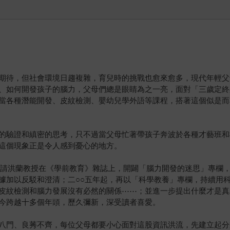
期待，但社會環境日趨複雜，育兒時的挑戰也愈來愈多，現代年輕父
、如何開發孩子的腦力，父母們總是眼睛為之一亮，面對「三歲定終
當各種潛能開發、皮紋檢測、嬰幼兒學外語等課程，搭著這個似是而
的驗證和縝密的思考，只不過當父母忙著帶孩子奔波於各種才藝班和
這個現象正是令人感到憂心的地方。
邀請洪蘭教授在《學前教育》雜誌上，開闢「腦力開發的迷思」專欄
據加以反駁和澄清；二○○五年起，再以「科學教養」專欄，持續用
皮紋檢測和腦力發展沒有必然的關係⋯⋯；並進一步提出什麼才是真
今跨越十多個年頭，歷久彌新，深受讀者喜愛。
八門、良莠不齊，每位父母都要小心面對這股資訊洪流，先建立起分