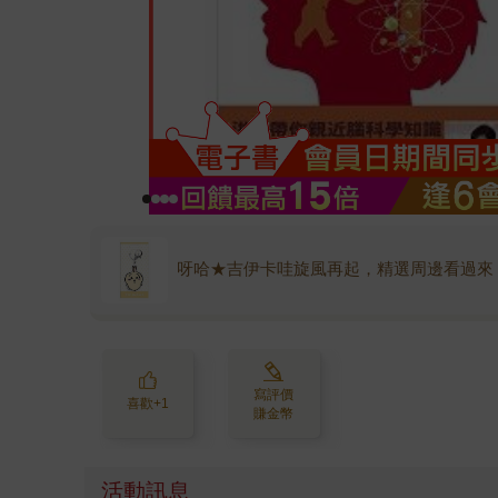
呀哈★吉伊卡哇旋風再起，精選周邊看過來
寫評價
喜歡+1
賺金幣
活動訊息