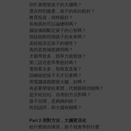
你忙著開發孩子的大腦嗎？
選吉時剖腹產，孩子的命比較好？
教育投資，何時最好？
長相真的可以論聰明嗎？
腦波儀能斷定孩子的心智嗎？
指紋能夠預測孩子的未來嗎？
皮紋能決定孩子的個性？
真的是愈補愈聰明嗎？
才藝學愈多，競爭力就愈強？
第二語言愈早學愈好嗎？
電視看太多，智商直直落？
訓練能把孩子天才兒童嗎？
用電腦遊戲開發大腦，好嗎？
有必要開發松果體，代替眼睛功能嗎？
提升幼兒IQ，你用的方法對嗎？
孩子自閉，是媽媽的錯？
性別認同，和大腦有關嗎？
Part 2
用對方法，大腦更活化
給什麼樣的環境，孩子就會學到什麼