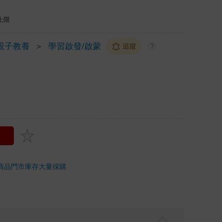
上限
親子教養
＞
學習啟發/啟蒙
追蹤
?
商品
門市庫存
大量採購