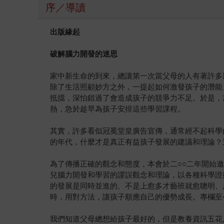
序／導讀
出版緣起
破解腦力開發的迷思
家中新生命的到來，總讓第一次當父母的人有著許多
除了生活照顧妙方之外，一提起如何激發孩子的潛能
抵擋，深怕錯過了會造成孩子的競爭力不足。於是，
熱，急於趁早為孩子安排這些學習課程。
其實，許多看似冠冕堂皇廣告宣傳，通常經不起科學
的年代，什麼才是真正有益孩子發展的建議和理論？
為了傳播正確的觀念和態度，本會於二○○二年開始
兒腦力開發和學習的謬誤觀念和理論，以各種科學證
的發展是同時並進的、不是上愈多才藝班就愈聰明、
時，用對方法，讓孩子順應自己的優勢成長。專欄至
我們知道父母總想給孩子最好的，但是教養資訊五花