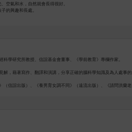
光、空氣和水，自然就會長得很好。
孩子的興趣和長處。
經科學研究所教授、信誼基金會董事、《學前教育》專欄作家。
見解，藉著寫作、翻譯和演講，分享正確的腦科學知識及為人處事的
》（信誼出版）、《養男育女調不同》（遠流出版）、《請問洪蘭老