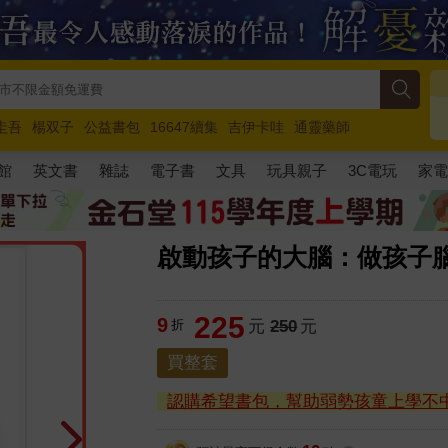
圭吾
楊双子
公益書包
16647續集
吉伊卡哇
通靈藥師
路邊攤新作
馬斯克
玩具總動員5
超慢跑
館
英文書
雜誌
電子書
文具
玩具親子
3C電玩
家
啟動孩子的大腦：做孩子
225
9
折
元
250
元
買整套
認購希望書包，幫助弱勢孩童上學不