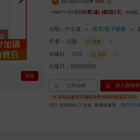
10
預計最高可得金幣
點
?
100累1點 4點抵1元
HAPPY GO享
折抵無
分類：
中文書
＞
教育/親子教養
＞
作者：
洪蘭
追蹤
?
出版社：
信誼
追蹤
?
出版日：
2016/05/10
加購
立即結帳
加入購物車
※ 本商品會員日滿額金幣加碼回饋最高15倍
預計 2026/08/17 出貨
購買後進貨
預訂門市