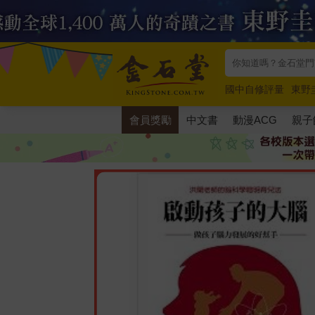
國中自修評量
東野
唯紅花綻放
奧德賽
會員獎勵
中文書
動漫ACG
親子