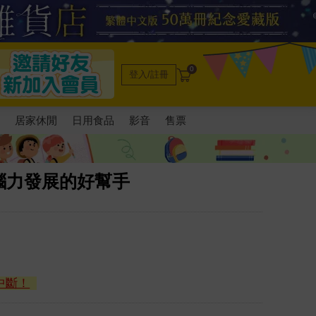
0
登入/註冊
電
居家休閒
日用食品
影音
售票
腦力發展的好幫手
中斷！