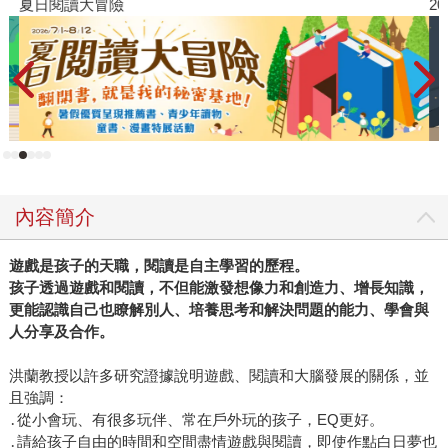
夏日閱讀大冒險
2
內容簡介
遊戲是孩子的天職，閱讀是自主學習的歷程。
孩子透過遊戲和閱讀，不但能激發想像力和創造力、增長知識，
更能認識自己也瞭解別人、培養思考和解決問題的能力、學會與
人分享及合作。
洪蘭教授以許多研究證據說明遊戲、閱讀和大腦發展的關係，並
且強調：
․從小會玩、有很多玩伴、常在戶外玩的孩子，EQ更好。
․請給孩子自由的時間和空間盡情遊戲與閱讀，即使作點白日夢也