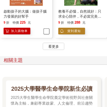
啟動孩子的大腦：做孩子腦
教養不必惱，自然就好：只
力發展的好幫手
求全心陪伴，不必當完美父
母
225
288
9
折
特價
元
9
折
特價
元
加入購物車
貨到通知
看更多
相關主題
2025大學醫學生命學院新生必讀
2025大學生醫學生命學院奠定學術視野與社會關
懷為主軸，兼顧專業啟蒙、人文倫理、前沿趨勢