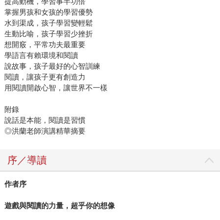
提高動機，學習事半功倍
掌握男孩和女孩的學習優勢
水到渠成，孩子學習變輕鬆
生動比喻，孩子學習少挫折
想開竅，平常功夫最重要
學語言有賴環境和閱讀
說故事，孩子最好的心智訓練
閱讀，讓孩子更有創造力
用閱讀開啟心智，讓世界不一樣
附錄
說話是本能，閱讀是習慣
◎洪蘭老師演講精華摘要
序／導讀
作者序
遊戲與閱讀的力量，超乎你的想像