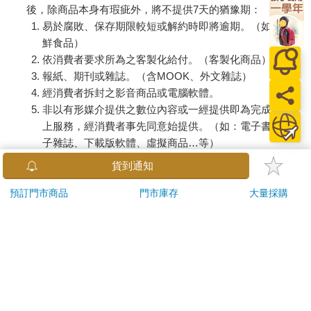
後，除商品本身有瑕疵外，將不提供7天的猶豫期：
易於腐敗、保存期限較短或解約時即將逾期。（如：生
鮮食品）
依消費者要求所為之客製化給付。（客製化商品）
報紙、期刊或雜誌。（含MOOK、外文雜誌）
經消費者拆封之影音商品或電腦軟體。
非以有形媒介提供之數位內容或一經提供即為完成之線
上服務，經消費者事先同意始提供。（如：電子書、電
子雜誌、下載版軟體、虛擬商品…等）
已拆封之個人衛生用品。（如：內衣褲、刮鬍刀、除毛
貨到通知
刀…等）
若非上列種類商品，均享有到貨7天的猶豫期（含例假
預訂門市商品
門市庫存
大量採購
日）。
辦理退換貨時，商品（組合商品恕無法接受單獨退貨）必須
是您收到商品時的原始狀態（包含商品本體、配件、贈品、
保證書、所有附隨資料文件及原廠內外包裝…等），請勿直
接使用原廠包裝寄送，或於原廠包裝上黏貼紙張或書寫文
字。
退回商品若無法回復原狀，將請您負擔回復原狀所需費用，