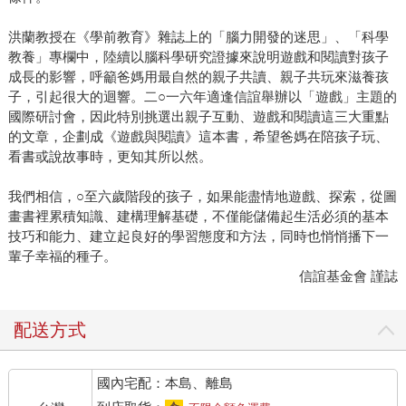
洪蘭教授在《學前教育》雜誌上的「腦力開發的迷思」、「科學
教養」專欄中，陸續以腦科學研究證據來說明遊戲和閱讀對孩子
成長的影響，呼籲爸媽用最自然的親子共讀、親子共玩來滋養孩
子，引起很大的迴響。二○一六年適逢信誼舉辦以「遊戲」主題的
國際研討會，因此特別挑選出親子互動、遊戲和閱讀這三大重點
的文章，企劃成《遊戲與閱讀》這本書，希望爸媽在陪孩子玩、
看書或說故事時，更知其所以然。
我們相信，○至六歲階段的孩子，如果能盡情地遊戲、探索，從圖
畫書裡累積知識、建構理解基礎，不僅能儲備起生活必須的基本
技巧和能力、建立起良好的學習態度和方法，同時也悄悄播下一
輩子幸福的種子。
信誼基金會 謹誌
配送方式
國內宅配：本島、離島