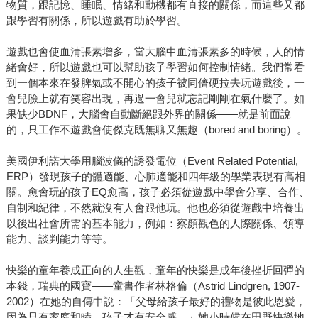
物質，跟記憶、睡眠、情緒和動機都有直接的關係，而這些又都
跟學習有關係，所以遊戲有助於學習。
遊戲也會使血清張素增多，當大腦中血清張素多的時候，人的情
緒會好，所以遊戲也可以幫助孩子學習如何控制情緒。我們常看
到一個本來在發脾氣或不開心的孩子被同儕硬拉去玩遊戲後，一
會兒臉上就有笑容出現，再過一會兒就忘記剛剛在氣什麼了。如
果缺少BDNF，大腦會自動斷絕跟外界的關係——就是前面說
的，只工作不遊戲會使傑克既無聊又無趣（bored and boring）。
美國伊利諾大學用腦波儀的誘發電位（Event Related Potential,
ERP）發現孩子的體適能、心肺適能和四年級的學業表現有高相
關。愈會玩的孩子EQ愈高，孩子必須從遊戲中學會分享、合作、
自制和紀律，不然就沒有人會跟他玩。他也必須從遊戲中培養出
以後出社會所需的基本能力，例如：察顏觀色的人際關係、領導
能力、談判能力等等。
快樂的童年養成正向的人生觀，童年的快樂是成年後挫折回彈的
本錢，瑞典的國寶——童書作者林格倫（Astrid Lindgren, 1907-
2002）在她的自傳中說：「父母給孩子最好的禮物是彼此恩愛，
因為只有家庭和睦，孩子才有安全感。」她小時候在田野快樂地