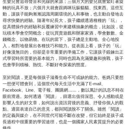
生嬰兒會追尋聲音和光線的來源；三個月大的嬰兒就會緊盯著旋
轉的玩具不放；六個月大就會跟媽咪玩躲貓貓、找東西。這些互
動，讓孩子能夠漸漸認識周圍環境的人和事物，也主動自發地去
尋求快樂的經驗。隨著年紀長大，孩子繼續透過種種的「玩」，
從具體操作的經驗和反覆練習中來建構抽象的概念，比如說，從
玩積木學會空間概念；從玩買賣遊戲和辦家家酒，學會數數、金
錢概念、以物易物。在玩的當下，孩子總是主動地、全心地投
入，相對地發展出各種技巧和能力。從表面上看，孩子的「玩」
好像漫無目的，但卻是非常重要的準備工作，它讓孩子鍛鍊出正
式學習時所需要的基本能力，同時也因為充滿樂趣和挑戰，孩子
也會學到積極、熱忱、不斷好奇探索的態度。
至於閱讀，更是每個孩子滋養生命不可或缺的能力。爸媽只要想
一想便可體會到，這個世代每天生活中充滿了E-mail、
Facebook、Line、電子報、團購網……，數以萬計的訊息不時在
眼前滑過。如何透過「閱讀」，篩選出值得深思、令人感動或是
影響人生的好文章，如何說出資訊背後的意義、抒發你個人的觀
點、適當表達自己的意見，都與閱讀脫不了關係。雖然「閱讀」
的定義與媒介，在不同世代可能不斷在改變，但它始終是孩子成
長過程中很重要的學習途徑，也是一個國家人民素質提升的必要
條件。