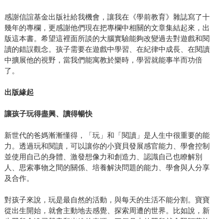
感謝信誼基金出版社給我機會，讓我在《學前教育》雜誌寫了十
幾年的專欄，更感謝他們現在把專欄中相關的文章集結起來，出
版這本書。希望這裡面所談的大腦實驗能夠改變過去對遊戲和閱
讀的錯誤觀念。孩子需要在遊戲中學習、在紀律中成長、在閱讀
中擴展他的視野，當我們能寓教於樂時，學習就能事半而功倍
了。
出版緣起
讓孩子玩得盡興、讀得暢快
新世代的爸媽漸漸懂得，「玩」和「閱讀」是人生中很重要的能
力。透過玩和閱讀，可以讓你的小寶貝發展感官能力、學會控制
並使用自己的身體、激發想像力和創造力、認識自己也瞭解別
人、思索事物之間的關係、培養解決問題的能力、學會與人分享
及合作。
對孩子來說，玩是最自然的活動，與每天的生活不能分割。寶寶
從出生開始，就會主動地去感覺、探索周遭的世界。比如說，新