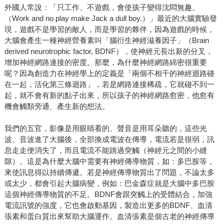
外國人常說：「只工作、不遊戲，會使孩子變得沈悶無趣。
（Work and no play make Jack a dull boy.）」最近的大腦實驗發
現，遊戲不是學習的敵人，而是學習的夥伴，因為遊戲的時候，
大腦會產生一種神經營養素叫「腦衍生神經滋養因子」（Brain
derived neurotrophic factor, BDNF），使神經元長出新的分叉，
增加神經網路連接的密度。那麼，為什麼神經網路綿密很重要
呢？因為創造力在神經學上的定義是「兩個不相干的神經迴路碰
在一起，活化第三條迴路」，若是網路連接稀疏，它就碰不到一
起，就不會有新的點子出來，所以孩子的神經網路愈密，他愈有
機會觸類旁通、產生新的想法。
我們的五官，影像是用眼睛看的、聲音是用耳朵聽的，這些光
波、音波進了大腦後，全部換成電波在傳導，電流若是很弱，訊
息走走便消失了，而且電流不能跳過突觸（神經元之間的小縫
隙）。這是為什麼大腦中需要有神經傳導物質，如：多巴胺等，
來使訊息得以持續傳遞。若是神經傳導物質出了問題，不論太多
或太少，都會引起大腦病變，例如：巴金森症就是大腦中多巴胺
這個神經傳導物質的不足。BDNF會跟突觸上的受體結合，加強
電流訊號的強度，它也會啟動基因，製造出更多的BDNF、血清
張素和蛋白質出來幫助大腦運作。血清張素是個古老的神經傳導