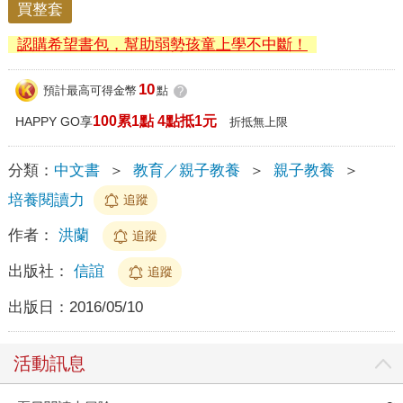
買整套
認購希望書包，幫助弱勢孩童上學不中斷！
10
預計最高可得金幣
點
?
100累1點 4點抵1元
HAPPY GO享
折抵無上限
分類：
中文書
＞
教育／親子教養
＞
親子教養
＞
培養閱讀力
追蹤
作者：
洪蘭
追蹤
出版社：
信誼
追蹤
出版日：
2016/05/10
活動訊息