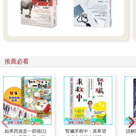
推薦必看
如果西遊是一群喵(1)
腎臟求救中：真希望
請解