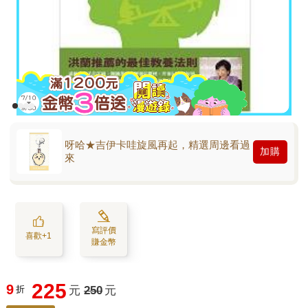
呀哈★吉伊卡哇旋風再起，精選周邊看過
加購
來
寫評價
喜歡+1
賺金幣
225
9
折
元
250
元