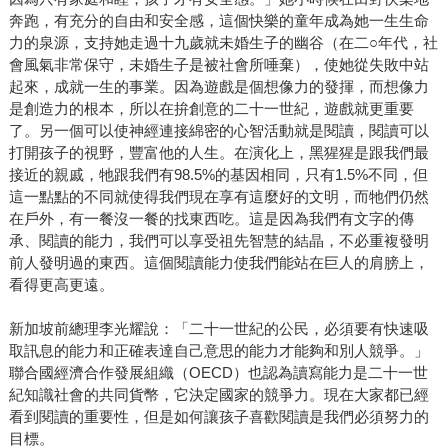
奔跑，有充分的自由和安全感，這個快樂的童年成為她一生生命
力的泉源，支持她走過十九歲就未婚生子的幽谷（在二○年代，社
會風氣非常保守，未婚生子是被社會所唾棄），使她從失敗中站
起來，成就一生的事業。因為遊戲是個想像力的發揮，而想像力
是創造力的根本，所以在拚創意的二十一世紀，遊戲就更重要
了。另一個可以使神經連接綿密的心智活動就是閱讀，閱讀可以
打開孩子的視野，豐富他的人生。在演化上，黑猩猩是跟我們最
接近的親戚，牠跟我們有98.5%的基因相同，只有1.5%不同，但
這一點點的不同就使得我們現在享有這麼好的文明，而牠們仍然
在戶外，有一餐沒一餐的找東西吃。這是因為我們有文字的傳
承、閱讀的能力，我們可以享受祖先智慧的結晶，不必重複發明
前人發明過的東西。這個閱讀能力使我們能站在巨人的肩膀上，
看得更高更遠。
新加坡前總理李光耀說：「二十一世紀的公民，必須要有快速吸
取訊息的能力和正確表達自己意思的能力才能夠和別人競爭。」
聯合國經濟合作發展組織（OECD）也認為讀寫能力是二十一世
紀知識社會的共同貨幣，它決定國家的競爭力。現在大家都已經
看到閱讀的重要性，但是如何讓孩子喜歡閱讀是我們必須努力的
目標。