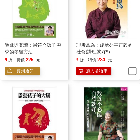
遊戲與閱讀：最符合孩子需
理所當為：成就公平正義的
求的學習方法
社會(講理就好9)
225
234
9
折
特價
元
9
折
特價
元
貨到通知
加入購物車