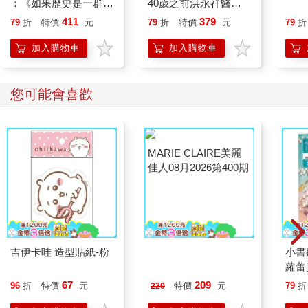
：《如果歷史是一群
40歲之前洪永祥醫師
喵》作者最新力作，附
就告訴我這些事
411
379
79
折
特價
元
79
折
特價
元
79
折
【首卷特典】拉頁
加入購物車
加入購物車
您可能會喜歡
吉伊卡哇 造型貼紙-粉
MARIE CLAIRE美麗
小書
佳人08月2026第400期
蘿蕾
67
209
96
折
特價
元
特價
元
79
折
220