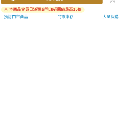
個現象。
ATM提款機，請不要聽從指示，以免受騙上當！
※ 本商品會員日滿額金幣加碼回饋最高15倍
這實驗的做法是給學生看一序列的英文字，要他們判斷這個字是
退換貨須知：
預訂門市商品
門市庫存
大量採購
大寫還是小寫、是否跟某個字押韻、是名詞還是動詞？做完後，
**提醒您，鑑賞期不等於試用期，退回商品須為全新狀態**
再突如其來的，請學生把剛剛看過的字回憶出來。結果發現語意
依據「消費者保護法」第19條及行政院消費者保護處公告之
組的表現最好，押韻組其次，大、小寫組的表現最差。這三組動
「通訊交易解除權合理例外情事適用準則」，以下商品購買
用到的大腦資源不同，語意組處理的層次最深，動用到大腦的資
後，除商品本身有瑕疵外，將不提供7天的猶豫期：
源最多，痕跡深，記憶就好。
易於腐敗、保存期限較短或解約時即將逾期。（如：生
現在有了核磁共振，就能更進一步的看到處理語意時，大腦的血
鮮食品）
流量最多，活化的區域最廣。當我們動腦去思考時，神經迴路就
依消費者要求所為之客製化給付。（客製化商品）
活化起來，一個迴路活化另一個，活化的迴路越多，提取的線索
報紙、期刊或雜誌。（含MOOK、外文雜誌）
越多，記憶就越好了。難怪孔子說：「學而不思則罔」，學習是
經消費者拆封之影音商品或電腦軟體。
要改變神經迴路的連接和強度才有效。俗語說：「小和尚念經，
非以有形媒介提供之數位內容或一經提供即為完成之線
有口無心」，只動嘴，不動心是無效的。
上服務，經消費者事先同意始提供。（如：電子書、電
子雜誌、下載版軟體、虛擬商品…等）
時代的潮流無法抵擋，但是可以讓學生知道，筆電雖然打得快，
已拆封之個人衛生用品。（如：內衣褲、刮鬍刀、除毛
記錄下來的資料多，但如果這個資料沒有經過自己的大腦去消化
刀…等）
和組織，它還是別人的知識，記錄得再快也是枉然。讓孩子從小
若非上列種類商品，均享有到貨7天的猶豫期（含例假
養成整理書包很重要？
日）。