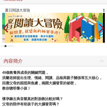
夏日閱讀大冒險
飢
內容簡介
49
個教養與成長的關鍵問題，
洪蘭老師提出生理、情緒、閱讀、品格與親子關係等五大核心，
回應父母的困惑與焦慮，揭開大腦發育的祕密，
教你聰明養小孩！
懷孕聽古典音樂真的對胎教比較好嗎？
父母的陪伴有助孩子的大腦發育嗎？