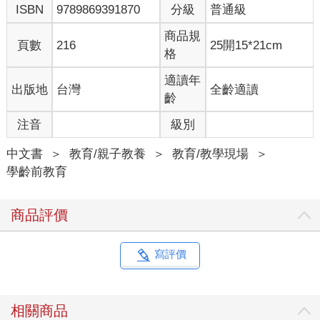
ISBN
9789869391870
分級
普通級
所以哭泣的嬰兒被抱起來輕拍時，常常會停止哭，把頭靠在大人
肩膀上，這是他心情舒緩的一個表現。目前並沒有任何證據證明
商品規
頁數
216
25開15*21cm
小時候被抱的、需求被滿足的孩子個性軟弱，不能獨立生活，沒
格
有男子氣概，反而是少數僅有的實驗指出這種孩子比較有安全
感，身心的發育比較好。
適讀年
出版地
台灣
全齡適讀
齡
溫柔的聲音及擁抱，是孩子安全感來源
注音
級別
溫柔的聲音會活化大腦的愉悅中心，孩子會轉過頭去注視聲音的
中文書
＞
教育/親子教養
＞
教育/教學現場
＞
來源，低沉的責罵聲音會使嬰兒恐懼。最近實驗發現，出生四天
學齡前教育
的嬰兒在核磁共振儀中聽到大人吵架聲音時，大腦負面情緒中心
的杏仁核就活化起來了。
商品評價
有規律的拍也會活化大腦的愉悅中心，大腦喜歡有韻律、有節奏
的動作。幾乎所有原始民族祭典的舞蹈都是簡單、重複性的動
作，研究發現它有催眠作用。觸摸的好處更多，因此促使很多醫
寫評價
院把已經退休的護理師找回來坐鎮育嬰室，尤其是每天花時間坐
在搖椅上抱著孩子輕輕拍他，搖他入睡。因為實驗發現被抱、被
撫摸的孩子免疫力會增加，可以提早出院。所以行為主義那種
相關商品
「哭不可以抱，要等到不哭才可以抱」的理論，其實是以前不了