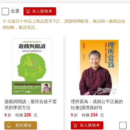
解大腦內部活化情形時的說法，實際上，它是完全不符合大腦發
展原理的。
全選
加入購物車
※ 出版日十年以上商品需另下訂，調貨時間較長，無法與一般商品合
尋求關愛是天性，過度節制會適得其反
併結帳，敬請見諒。
人有被關愛的需求，很小的嬰兒便會去尋求大人注意，若眼睛有
凶相，即使沒有出聲罵他，嬰兒也會恐懼，他會身體僵硬，開始
掙扎。如果父母故意不去看嬰兒眼睛，嬰兒會發出聲音來吸引父
母注意。
研究發現嬰幼兒對觸摸有原始的渴望，在猴子實驗中，幼猴甚至
會放棄食物以交換肌膚接觸。在渴望被接觸時，一條柔軟的毛巾
都比沒有東西接觸來得好。就像以前，有許多孩子在成長過程中
會抱著一條舊毛巾或小毯子，走到哪裡都不放手，被認為是沒有
安全感的象徵。
遊戲與閱讀：最符合孩子需
理所當為：成就公平正義的
研究又發現：母親對孩子需求的敏感度和孩子睡眠品質有關。睡
求的學習方法
社會(講理就好9)
眠時大腦在修補白天的損傷，母親對孩子的需求敏感度越高，且
225
234
9
折
特價
元
9
折
特價
元
親子關係越好的寶寶比較有安全感，睡眠時也比較不會做惡夢，
或從睡眠中驚醒。
貨到通知
加入購物車