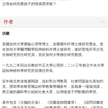
父母如何回應孩子的情感需求呢？
作者
洪蘭
美國加州大學實驗心理學博士，並榮獲NSF博士後研究獎金。曾
在加州大學爾灣醫學院神經科作博士後研究，後於聖地牙哥沙克
生物研究所任研究員，並於加州大學擔任研究教授。
一九九二年回台任教於中正大學心理所；二○○三年創立中央大學
認知神經科學研究所並擔任所長。
近年南北奔波推廣閱讀，並針對台灣教育、社會問題提出真知灼
見。撰寫學前教育雜誌科學教養專欄多年，並藉著一場場演講，
將正確的腦科學介紹給社會大眾，以增進孩子們歡樂的學習。
著作包含《大腦的主張》、《洪蘭老師開書單》、《請問洪蘭老
師》（親子天下出版），《知書達理》與《良書亦友》（遠流出