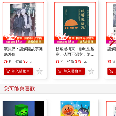
險。又因為是大腦自己主動衍生出來的，改掉這個錯誤不容易。
我曾經在一份高考的卷子中，看到考生說國父孫中山先生是中華
民國的「始作俑者」，他以為這是好話，其實這是一句罵人的
話，因下面一句是「其無後乎？」。
因此，不講解意思就強迫孩子去背，對他的大腦沒有什麼好處，
只會增加他對學習的恐懼與痛恨。大腦若未成熟，硬去催熟，則
事倍功半，而且還會誤解詩文意義，以後鬧笑話，得不償失。我
們一再說明遊戲是孩子的天性，是促使他神經連接最好的方式，
演員們：請解開故事謎
杖藜過橋東：柳風生暖
請解
不要剝奪他天賦的權利。
底外傳
意、杏雨不濕衣；陳亮
恭談以心轉境的適齡漫
95
379
79
折
特價
元
79
折
特價
元
79
折
任何事都有它的「時刻表」（timetable），萬能如上帝，也不能
想
強令百花在冬天開，時間到了，大腦成熟了，水到渠成，一切自
加入購物車
加入購物車
然圓滿。
教育需要耐心，父母請不要著急。
您可能也需要
勤作手抄筆記，有助腦子記憶嗎？
到底怎麼做才能讓孩子把單字或生字背起來，而且不容易忘掉
呢？是多看幾次教學影片有用嗎？還是要孩子動手做筆記最有用