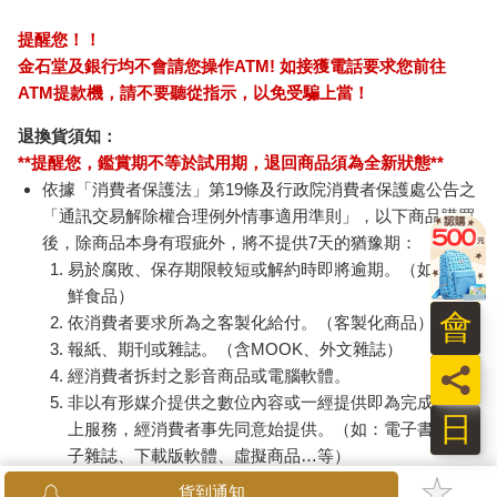
他們給大學生看TED上冷僻題目的演講，請他們用平日上課記筆
記的方式，一組用手抄筆記，另一組用電腦鍵盤打。看完後考
【Paladone UK】麥塊
麵包超人電影版：細菌
男人
試，看他們學到了多少知識。
Minecraft 雞騎士造型
人與繪本的露露DVD-
寫給
ICON小夜燈
平裝版
1299
450
特價
元
特價
元
79
折
測驗題分事實及概念兩種，例如前者的題目為印度文明大約出現
在紀元多少年？後者為日本和瑞典的社會平等措施有什麼不
加入購物車
加入購物車
同？……等等，以方便測試出這兩種問題對大腦處理的程度會有
什麼不同。
訂購/退換貨須知
結果發現，雖然鍵盤組打下的資訊比較多（因為英文打字比手寫
快），但是手抄組的學生在事實及概念的記憶上卻表現的比鍵盤
加入金石堂 LINE 官方帳號『完成綁定』，隨時掌握出貨動
組好。因為手寫時，需要把老師的話轉成自己的話寫下來，它在
會
態：
大腦中處理的時間比較久，而鍵盤組多半是一邊聽一邊打，像法
院書記官似的逐字記錄，為了跟上老師口語的速度，他們沒有時
員
間多想，沒有經過轉換，所以記憶痕跡不深。
日
神經迴路越活化，記憶越好
提醒您！！
實驗者用「訊息處理層次理論」（Level of Processing）來解釋這
金石堂及銀行均不會請您操作ATM! 如接獲電話要求您前往
貨到通知