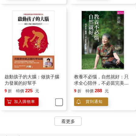
這個研究是測量寶寶整體睡眠的時間（量）和中間醒來的次數
（質），結果發現在十五個月大時，親子依附關係
（attachment）好、聯結強的寶寶在二歲大時的睡眠品質和量都
很好；一歲時，睡眠狀況好的寶寶在十八個月、二歲和四歲時的
大腦執行功能強，因為大腦在第四階段的睡眠時，分泌生長激
素、血清張素和正腎上腺素，後二者跟大腦的學習有直接的關
係，尤其血清張素不但跟記憶有關，也和情緒的調控有關。由此
可知，睡眠和父母對待寶寶的方式，會直接影響大腦的執行功
能。
坊間各式各樣育兒的書很多，父母在選購時，以有科學證據的為
啟動孩子的大腦：做孩子腦
教養不必惱，自然就好：只
主，不要愛他反而害了他。
力發展的好幫手
求全心陪伴，不必當完美父
母
225
288
9
折
特價
元
9
折
特價
元
從小教孩子背古詩古文，有益處嗎？
加入購物車
貨到通知
孩子還不認識字，也不能理解古詩文的意思，讓他背誦對他的大
腦發展有作用嗎？如果有益，多大開始背合適？古詩文選擇有講
看更多
究嗎？讓孩子背古詩的時候，需不需要給他解釋意思呢？《三字
經》、《弟子規》都是先人留下教育孩子規矩的好書，讀這些書
不是問題，問題是要多小的小孩去讀它？古人是六歲左右進私