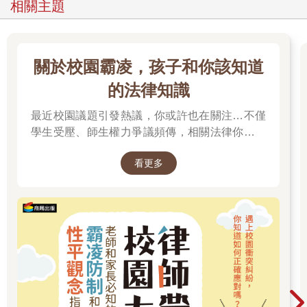
相關主題
塾，等於我們現在的小學一年級，所以如果教六歲孩子念這些書
是沒有問題的。
但是目前社會的現象卻是在幼兒的階段，甚至有孩子才二歲父母
關於校園霸凌，孩子和你該知道
就教他背，然後出來表演，博得眾人稱讚，這不是為孩子好，而
的法律知識
是為父母的虛榮心，很不足取。其實不懂而硬背，除了剝奪孩子
遊戲的時間之外，沒有什麼好處，鸚鵡會說話不也就是人云亦云
最近校園議題引發熱議，你或許也在關注…不僅
嗎？這種只有表、沒有裡的表演，有什麼可炫耀的？
學生受壓、師生權力爭議頻傳，相關法律你有了
至於要不要講解，則應從大腦如何處理訊息來看。
解嗎？
看更多
背書記憶與大腦神經元關係
人的大腦是由十兆左右的神經元組合而成，它們在腦中透過軸突
和樹狀突來互相傳遞訊息，所以神經科學家對智慧的定義是神經
連接的方式（誰跟誰連？）和神經連接的密度（是四線還是六線
大馬路？）前者是基因決定的，後者是經驗決定的。
學習在神經學上的定義是神經迴路的改變和強化，它的機制在模
仿和記憶，記憶是透過一再重複的活化某一組神經元，把他們結
合成某個表徵，表徵越強，我們辨識和閱讀它的速度也越快。