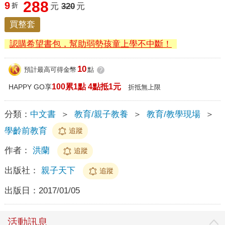
288
9
折
元
320
元
買整套
認購希望書包，幫助弱勢孩童上學不中斷！
10
預計最高可得金幣
點
?
100累1點 4點抵1元
HAPPY GO享
折抵無上限
分類：
中文書
＞
教育/親子教養
＞
教育/教學現場
＞
學齡前教育
追蹤
作者：
洪蘭
追蹤
出版社：
親子天下
追蹤
出版日：
2017/01/05
活動訊息