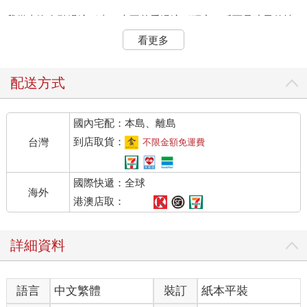
我從來沒有聽過這種事，也不曾看過這種研究，反而是孩子的情
緒表達方式很重要，男孩子也是人，他也有七情六欲，男生哭並
看更多
不會損害他的男子氣概，憋著反而有害。《三國演義》中劉備的
江山是哭出來的，不論真假，這似乎無損後人對他的看法。
配送方式
孩子哭泣時抱他，會增進大腦生長
國內宅配：本島、離島
而且最近發表的嬰兒研究報告顯示：當孩子哭時，抱他、拍他、
撫摸他，以溫柔的聲音對他說話，對他的情緒有撫慰作用，這種
到店取貨：
台灣
不限金額免運費
刺激會增進他大腦的生長，尤其情緒的部分。因為情緒迴路要被
刺激才會活化：一個從小沒有被刺激過，或刺激不足的孩子，他
國際快遞：全球
的情緒反應比較遲鈍。
海外
港澳店取：
我們的皮膚上有兩種感受體（Receptor），一種是把資訊傳送到
大腦的身體感覺皮質區（Somatosencery Cortex），大腦就知道
詳細資料
什麼地方被碰觸了，是什麼樣的東西在碰觸我、它的力道如何；
另一種感受體則把訊息傳送到大腦的社交部位，激發荷爾蒙如激
乳素（Oxytosin，又叫「催產素」），使人感到快樂並壓低血
語言
中文繁體
裝訂
紙本平裝
壓。