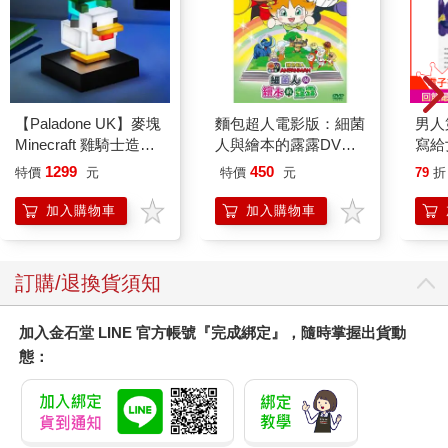
呢？
這學期第一天上課時，我請學生拿張紙寫下他們對未來的期望，
想不到收回來的是一堆零碎的小紙條，有包三明治的紙、披薩廣
告的背面，林林總總，無奇不有。我才知道二十一世紀的大學生
【澳洲Careline】綿羊
日本製日高W.F.純馬油
澳洲 
已經不用紙和筆了，上課都用筆記型電腦（以下簡稱「筆
霜含玫瑰精油及維他命
－GOLD－120ml－1
努考
電」），才幾年時光，教室的生態就改變了。
E-2入組 100ml/瓶
瓶組
75m
399
749
25
折
特價
元
75
折
特價
元
58
折
很多老師不喜歡學生帶筆電來上課。一個老師說，你只要看他的
加入購物車
加入購物車
嘴角，便知道他飛快的手指打的是你上課的內容，還是給女朋友
的情書；另一位說，更多時候，螢幕上顯現的不是上課的資料，
而是韓劇。
您可能會喜歡
但是這是時代的潮流，再怎麼不喜歡，我們無法阻擋學生用筆
電，只是我很好奇，哪一種筆記方法比較有效？手抄筆記對筆電
筆記，誰勝出？
最近普林斯頓大學和加州大學洛杉磯校區的心理學家在美國心理
學期刊上發表了一篇論文：《筆比筆電更有威力，手抄筆記對筆
電筆記的優勢》，回答了我這個問題。