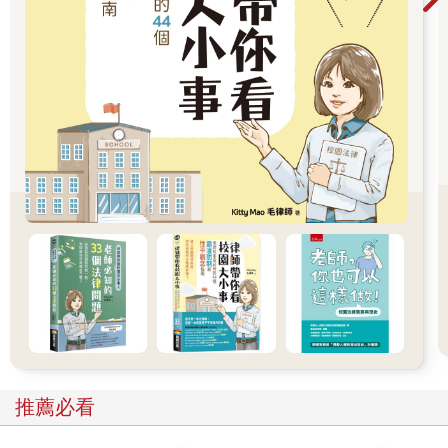
在結合神經元的力量中，語意最強，最能幫助記憶。一個東西如
果有意義，它會很快被記住，因為語意像個大網，訊息一旦在這
網中找到立身之處就不會流失，而且可以成為下一個有關聯的訊
息附著的磐石。語音也有黏性，有押韻的詩詞都容易背，但音的
黏度不及意義高。
從神經科學的觀點來看，背書就是重複的活化同一組神經元，使
它們緊密連接，好像兩人的手已經緊緊的牽在一起了，只要聽到
「人之初」，後面的「性本善」就會自己跳出來。所以孩子若是
了解背誦的內容，透過意義的幫助，他會學的容易、記的牢，若
不懂意義，只靠音的力量在結合，這些表徵的形成就困難得多，
以前私塾都要大聲朗誦，就是要靠音來幫助記憶。
硬背卻不懂其意，易錯誤理解一輩子童年相對於成長後，干擾的
訊息少很多，所以童年讀的東西記憶痕跡較深，記得久。這是很
多人要趁孩子記憶力好時叫他背東西，但是不懂而背有個缺點，
人的大腦是一直不停的把外界合理化（所以很多原始民族的神話
推薦必看
都很相似，如地牛翻身、天狗食月，因為他們要把大自然的現象
合理化），若是沒有解釋意思，只是硬背，會有錯誤解釋的危