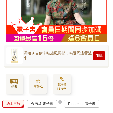
呀哈★吉伊卡哇旋風再起，精選周邊看過
加購
來
寫評價
好書
喜歡+1
賺金幣
?
紙本平裝
金石堂 電子書
Readmoo 電子書