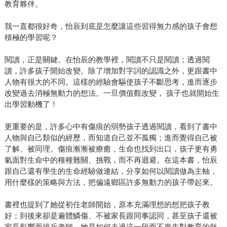
教育夥伴。
我一直都很好奇，怡辰到底是怎麼讓這些習得無力感的孩子會想
積極的學習呢？
閱讀，正是關鍵。在怡辰的教學裡，閱讀不只是閱讀；透過閱
讀，許多孩子開始改變。除了增加對字詞的認識之外，更跟書中
人物有很大的不同。這樣的經驗會驅使孩子不斷思考，進而逐步
改變過去消極無動力的想法。一旦價值觀改變， 孩子也就開始生
出學習動機了！
更重要的是，許多心中有傷痕的弱勢孩子透過閱讀，看到了書中
人物與自己類似的經歷，而知道自己並不孤獨；進而覺得自己被
了解、被同理。傷痕漸漸被療癒，生命也找到出口，孩子更有勇
氣面對生命中的種種難關、挑戰，而不再迴避。在這本書，怡辰
跟自己還有學生的生命經驗做連結，分享如何以閱讀做為主軸，
用什麼樣的策略與方法，把偏遠鄉區許多無動力的孩子帶起來。
書裡也提到了她從初任老師開始，原本充滿理想的想把孩子教
好；到後來卻是遍體鱗傷、不被家長跟同事認同，甚至孩子還被
家長影響而排斥老師。她是如何走過這一段而不喪失對教育的熱