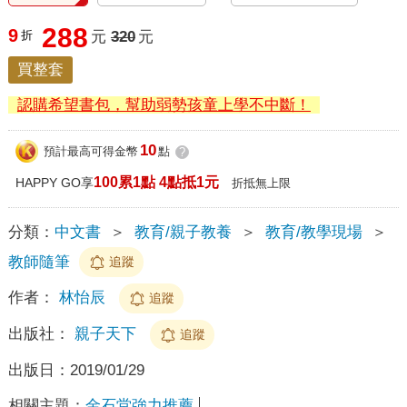
288
9
折
元
320
元
買整套
認購希望書包，幫助弱勢孩童上學不中斷！
10
預計最高可得金幣
點
?
100累1點 4點抵1元
HAPPY GO享
折抵無上限
分類：
中文書
＞
教育/親子教養
＞
教育/教學現場
＞
教師隨筆
追蹤
作者：
林怡辰
追蹤
出版社：
親子天下
追蹤
出版日：
2019/01/29
相關主題：
金石堂強力推薦