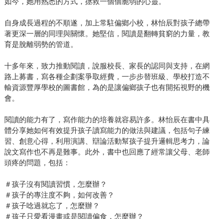
如今，她用熟悉的方式，拯救一個個脆弱的心靈。
樂。 「願閱讀成為孩子成長路上的重要指引與能量，把孩子
帶到我們想像不到的地方。」怡辰老師如此衷心期待，也以
自身成長過程的不順遂，加上常駐偏鄉小校，林怡辰對孩子總帶
此獻給每一位踏入書店、熱愛閱讀的你。
著更深一層的同理與關懷。她堅信，閱讀是翻轉貧窮的力量，教
育是脫離弱勢的管道。
十多年來，致力推動閱讀，說服校長、家長的認同與支持，在網
路上募書，寫各種企劃案爭取經費，一步步替班級、學校打造不
輸資源豐厚學校的圖書館，為的是讓偏鄉孩子也有開拓視野的機
會。
閱讀的能力有了，寫作能力的培養就容易許多。林怡辰在書中具
體分享她如何有效提升孩子讀寫能力的做法與建議，包括句子練
習、創意心得，利用演講、辯論活動幫孩子提升邏輯思考力，論
說文寫作也不再是難事。此外，書中也回應了經常讓父母、老師
頭疼的問題，包括：
＃孩子沒有閱讀習慣，怎麼辦？
＃孩子的專注度不夠，如何改善？
＃孩子唸過就忘了，怎麼辦？
＃孩子只愛看漫畫或是閱讀偏食，怎麼辦？