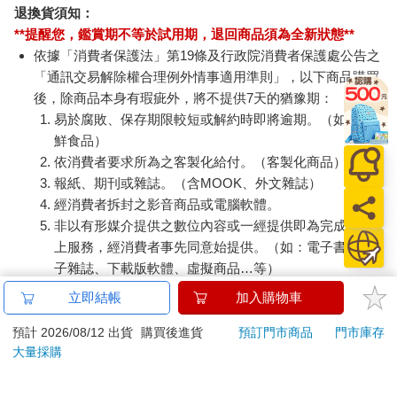
退換貨須知：
**提醒您，鑑賞期不等於試用期，退回商品須為全新狀態**
依據「消費者保護法」第19條及行政院消費者保護處公告之
「通訊交易解除權合理例外情事適用準則」，以下商品購買
後，除商品本身有瑕疵外，將不提供7天的猶豫期：
易於腐敗、保存期限較短或解約時即將逾期。（如：生
鮮食品）
依消費者要求所為之客製化給付。（客製化商品）
報紙、期刊或雜誌。（含MOOK、外文雜誌）
經消費者拆封之影音商品或電腦軟體。
非以有形媒介提供之數位內容或一經提供即為完成之線
上服務，經消費者事先同意始提供。（如：電子書、電
子雜誌、下載版軟體、虛擬商品…等）
已拆封之個人衛生用品。（如：內衣褲、刮鬍刀、除毛
立即結帳
加入購物車
刀…等）
若非上列種類商品，均享有到貨7天的猶豫期（含例假
預計 2026/08/12 出貨
購買後進貨
預訂門市商品
門市庫存
大量採購
日）。
辦理退換貨時，商品（組合商品恕無法接受單獨退貨）必須
是您收到商品時的原始狀態（包含商品本體、配件、贈品、