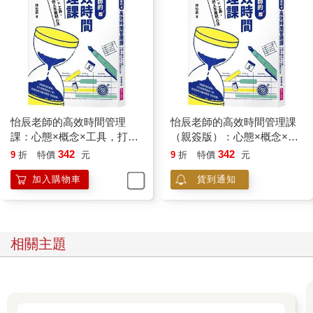
怡辰老師的高效時間管理
怡辰老師的高效時間管理課
課：心態×概念×工具，打造
（親簽版）：心態×概念×工
恆毅力的人生複利心法
具，打造恆毅力的人生複利
342
342
9
折
特價
元
9
折
特價
元
心法
加入購物車
貨到通知
相關主題