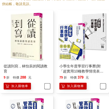
併結帳，敬請見諒。
從讀到寫，林怡辰的閱讀教
小學生年度學習行事曆(附
育
「超實用10種教學情境表
格」別冊)：班級經營×教學
288
379
9
折
特價
元
79
折
特價
元
備課×親師溝通，一本
加入購物車
加入購物車