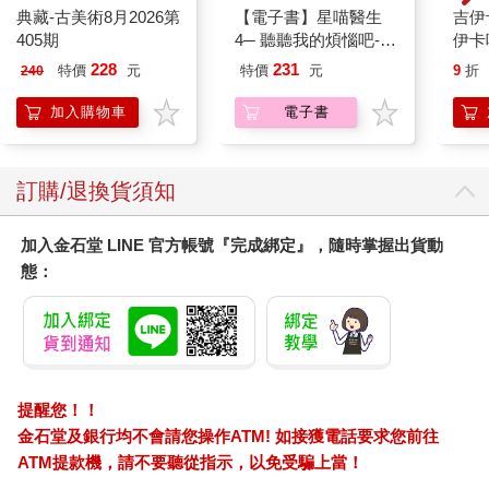
典藏-古美術8月2026第
【電子書】星喵醫生
吉伊
405期
4─ 聽聽我的煩惱吧-假
伊卡
期挑戰
228
231
特價
元
特價
元
9
折
240
加入購物車
電子書
訂購/退換貨須知
加入金石堂 LINE 官方帳號『完成綁定』，隨時掌握出貨動
態：
提醒您！！
金石堂及銀行均不會請您操作ATM! 如接獲電話要求您前往
ATM提款機，請不要聽從指示，以免受騙上當！