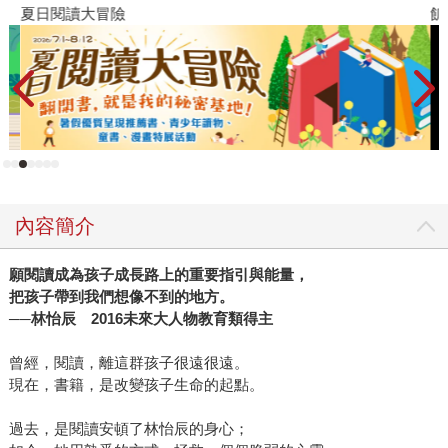
來的教學現場，有困頓、有方法、有啟發、有成就；一篇篇
夏日閱讀大冒險
飢
耐人尋味，一段段精闢解說，這本書帶你走入林怡辰的讀寫
世界。 動人的教學現場故事，務實的讀寫策略與方法，讓這
本書深受好評。但是，若你以為這本書只是談閱讀，那可就
低估這本書的後勁力道了。曾獲金石堂十大影響力好書的暢
銷書作者、台大電機系教授葉丙成，對本書有段非常精準的
描述： 「如果你以為這本書只是談閱讀，你錯了，它談的是
全盤性的教學策略。 如果你以為這本書只是談教學，你又錯
了，它更是在談一個老師在教學生涯的成長歷程。 看完這本
內容簡介
書，你將會更有信心去面對班上那個一直讓你揪心卻找不到
方法幫他的孩子。 看完這本書，你也將更有信心去面對鏡子
願閱讀成為孩子成長路上的重要指引與能量，
中逐漸失去教學自信風采的自己。」 怡辰老師不以身在偏鄉
把孩子帶到我們想像不到的地方。
或資源缺乏為苦，努力突破種種限制，與學校、家長、與孩
──林怡辰 2016未來大人物教育類得主
子、甚至與自己的心魔，經歷各種不為人知的奮戰。只要和
她說話，你很難不敬佩小小身軀的她，內心卻蘊藏了如此大
曾經，閱讀，離這群孩子很遠很遠。
的正向能量；讀了她的書，你很難不掉淚，很難不拿起筆，
現在，書籍，是改變孩子生命的起點。
想在每一行每一段中劃線；讀了她的書，你會想去找找更多
過去，是閱讀安頓了林怡辰的身心；
她所推薦的書，或是自己喜歡的書，重新找回純粹閱讀的快