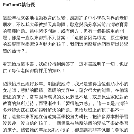
PaGamO執行長
這些年往來各地推動教育的改變，感謝許多中小學教育界的老師
朋友，不以我大學教授天真鄙陋，願意與我分享當前台灣教育界
的種種問題。當中諸多問題，或有解方，但有一個很嚴重的問
題，卻是一直以來都找不到答案：「這麼多因為環境、原生家庭
的影響而對學習沒有動力的孩子，我們該怎麼幫他們重新燃起學
習的熱情？」
看完怡辰這本書，我終於得到解答了。這本書說明了一切，也提
供了每個老師都能採用的策略！
認識怡辰已經好多年。剛認識她時，我只是覺得這位個頭小小的
女老師，慧黠的眼睛、溫暖的笑容中，蘊含很大的能量。在偏遠
鄉區的孩子，常常因為環境的文化刺激不足，或是原生家庭對於
教育的無所期待，而逐漸生出「習得無力感」。這一直是台灣許
多老師念茲在茲卻很難解決的問題。但怡辰班上的孩子很不一
樣，這些年來看她在偏遠鄉區學校努力耕耘，把許多原本對學習
沒興趣、沒自信的孩子，一個個像被施魔法般的變成了樂於學習
的孩子。儘管她的年紀比我小很多，卻是讓我非常佩服而尊敬的