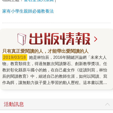
家有小學生親師必備教養法
只有真正愛閱讀的人，才能帶出愛閱讀的人
2019/03/18
她是林怡辰，2016年關鍵評論網「未來大人
物」教育類得主，得過無數次閱讀磐石、創新教學獎項。任
教於彰化縣原斗國小的她，在自己處女作《從讀到寫，林怡
辰的閱讀教育》中，細述自己的教師生涯，如何以閱讀、寫
作為餌，讓無動力孩子愛上學習的動人歷程。這本書以黑馬
之姿，出版不滿一個月便已再版兩次，年假期間造成各書店
超級大缺書，卻完全不影響讀者買書的意願，寧可預購等
待。 被閱讀安頓身心的林怡辰說，因為體驗過閱讀給自己的
活動訊息
能量，所以她要用反哺的心情回饋、推動閱讀。24篇娓娓道