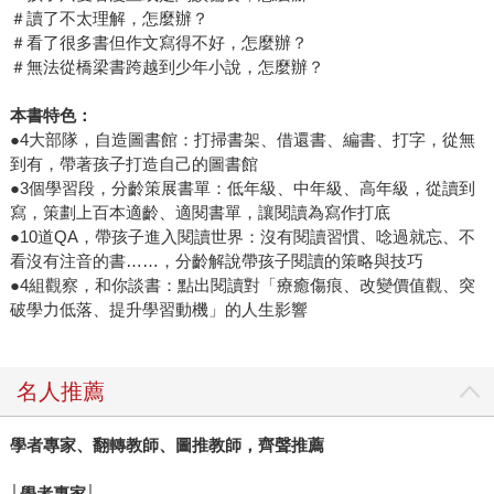
＃讀了不太理解，怎麼辦？
＃看了很多書但作文寫得不好，怎麼辦？
＃無法從橋梁書跨越到少年小說，怎麼辦？
本書特色：
●4大部隊，自造圖書館：打掃書架、借還書、編書、打字，從無
到有，帶著孩子打造自己的圖書館
●3個學習段，分齡策展書單：低年級、中年級、高年級，從讀到
寫，策劃上百本適齡、適閱書單，讓閱讀為寫作打底
●10道QA，帶孩子進入閱讀世界：沒有閱讀習慣、唸過就忘、不
看沒有注音的書……，分齡解說帶孩子閱讀的策略與技巧
●4組觀察，和你談書：點出閱讀對「療癒傷痕、改變價值觀、突
破學力低落、提升學習動機」的人生影響
名人推薦
學者專家、翻轉教師、圖推教師，齊聲推薦
│學者專家│