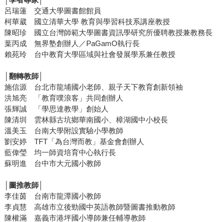
呂瑞蓮 交通大學圖書館館員
柯華葳 國立清華大學 教育與學習科技系講座教授
陳昭珍 國立台灣師範大學圖書資訊學研究所優聘教授兼教務長
葉丙成 無界塾創辦人／PaGamO執行長
賴苑玲 台中教育大學區域與社會發展學系兼任教授
│翻轉教師│
施信源 台北市龍埔國小老師、親子天下教育創新領袖
洪旭亮 「教育噗浪客」共同創辦人
張輝誠 「學思達教學」創始人
陳清圳 雲林縣古坑鄉華南國小、樟湖國中小校長
溫美玉 台南大學附設實驗小學教師
劉安婷 TFT「為台灣而教」基金會創辦人
藍偉瑩 均一師資培育中心執行長
蘇明進 台中市大元國小教師
│圖推教師│
李佳茵 台南市龍潭國小教師
李貞慧 高雄市立後勁國中英語教師暨圖書推動教師
陳權滿 嘉義市港坪國小導師兼任輔導教師