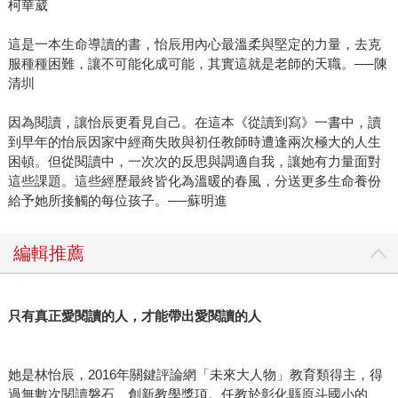
柯華葳
這是一本生命導讀的書，怡辰用內心最溫柔與堅定的力量，去克
服種種困難，讓不可能化成可能，其實這就是老師的天職。──陳
清圳
因為閱讀，讓怡辰更看見自己。在這本《從讀到寫》一書中，讀
到早年的怡辰因家中經商失敗與初任教師時遭逢兩次極大的人生
困頓。但從閱讀中，一次次的反思與調適自我，讓她有力量面對
這些課題。這些經歷最終皆化為溫暖的春風，分送更多生命養份
給予她所接觸的每位孩子。──蘇明進
編輯推薦
只有真正愛閱讀的人，才能帶出愛閱讀的人
她是林怡辰，2016年關鍵評論網「未來大人物」教育類得主，得
過無數次閱讀磐石、創新教學獎項。任教於彰化縣原斗國小的