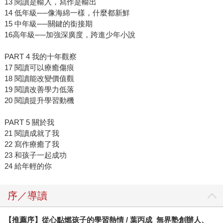
13 閱讀是輸入，寫作是輸出
14 低年級──像海綿一樣，什麼都新鮮
15 中年級──關鍵的銜接期
16高年級──加強深廣度，跨進少年小說
PART 4 我的十年觀察
17 閱讀可以療癒傷痕
18 閱讀能改變價值觀
19 閱讀改善學力低落
20 閱讀提升學習動機
PART 5 關於我
21 閱讀成就了我
22 寫作療癒了我
23 和孩子一起成功
24 給年輕的你
序／導讀
【推薦序】從心點燃孩子的學習熱情 / 葉丙成 無界塾創辦人、