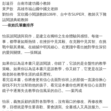
彭遠芬 台南市建功國小教師
黃尹歆 高雄市福山國中國文老師
劉怡伶 宜欣國小閱讀教師106年、台中市SUPER、教師天下雜
誌閱讀典範教師
──依姓氏筆畫排序
怡辰談閱讀與寫作，是建立在獨特之生命體驗與感悟。每做一
事，都帶著如斯熱情，在挫折中見其毅、在克難中見其智、在挑
戰中顯其勇氣、在細膩中明其細心、在實踐中看出她對學生深切
的愛與關懷。──張輝誠
如果你以為這本書只是談閱讀，你錯了，它談的是全盤性的教學
策略。如果你以為這本書只是談教學，你又錯了，它更是在談一
個老師在教學生涯的成長歷程。
看完這本書，你將會更有信心去面對你班上的那個一直讓你揪心
卻找不到方法幫助他的孩子。看完這本書你也將更有信心去面對
鏡子中逐漸失去教學自信風采的自己。──葉丙成
怡辰，義無反顧的面對各類學生，沒有藉口的修改、再修改教
學，目標就是學生要喜歡、要會讀寫。全書感人又具說服力。──