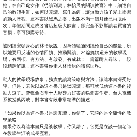
她，在自己處女作《從讀到寫，林怡辰的閱讀教育》中，細述自
己的教師生涯，如何以閱讀、寫作為餌，讓無動力孩子愛上學習
的動人歷程。這本書以黑馬之姿，出版不滿一個月便已再版兩
次，年假期間造成各書店超級大缺書，卻完全不影響讀者買書的
意願，寧可預購等待。
被閱讀安頓身心的林怡辰說，因為體驗過閱讀給自己的能量，所
以她要用反哺的心情回饋、推動閱讀。24篇娓娓道來的教學現
場，有困頓、有方法、有啟發、有成就；一篇篇耐人尋味，一段
段精闢解說，這本書帶你走入林怡辰的讀寫世界。
動人的教學現場故事，務實的讀寫策略與方法，讓這本書深受好
評。但是，若你以為這本書只是談閱讀，那可就低估這本書的後
勁力道了。曾獲金石堂十大影響力好書的暢銷書作者、台大電機
系教授葉丙成，對本書有段非常精準的描述：
「如果你以為這本書只是談閱讀，你錯了，它談的是全盤性的教
學策略。
如果你以為這本書只是談教學，你又錯了，它更是在談一個老師
在教學生涯的成長歷程。