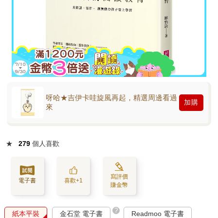
呀哈★吉伊卡哇旋風再起，精選周邊看過
加購
來
★
279
個人喜歡
寫評價
電子書
喜歡+1
賺金幣
?
紙本平裝
金石堂 電子書
Readmoo 電子書