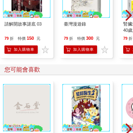
請解開故事謎底 03
臺灣漫遊錄
腎臟
40
就告
150
300
79
折
特價
元
79
折
特價
元
79
折
加入購物車
加入購物車
您可能會喜歡