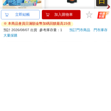
日
有增加的趨勢。然而，母親是否有在外工作，對孩子學習的時間
投資幾乎沒有影響。也就是說，在外工作的母親與家庭主婦在孩
2026第12屆希望書包
德國Alpecin-強健髮根
【P
立即結帳
加入購物車
子對學習的時間投資程度相當。另一方面，在對體驗的時間投
組／文具組
控油無矽靈咖啡因洗髮
3.0
資，則與母親的學歷和就業狀況幾乎無關，且因孩子年齡所造成
※ 本商品會員日滿額金幣加碼回饋最高15倍
凝露375ml/瓶-C1強健
粉 
500
1169
51
折
特價
元
73
折
特價
元
95
折
的差異也不大。
髮根(護髮洗髮精/男士
預計 2026/08/07 出貨
參考庫存量：1
預訂門市商品
門市庫存
調理頭皮洗髮液/0矽靈
大量採購
加入購物車
加入購物車
日本也有相同的現象嗎？雖然很難在完全相同的條件下和英國去
滋潤洗頭髮水/一般髮
做比較，但日本厚生勞動省實施的「二十一世紀出生兒縱向調
質適用)
查」數據，包含了七至八歲孩子的母親學歷、就業狀況，以及孩
訂購/退換貨須知
子學習時間和體驗頻率的資訊。請看圖4-2。在日本，母親學歷越
高，在孩子的學習和體驗兩方面投入的時間都越多，這點與英國
相似。然而，在日本，身為家庭主婦的母親花在孩子學習上的時
加入金石堂 LINE 官方帳號『完成綁定』，隨時掌握出貨動
間較長，而有在外工作的母親則在體驗上更為積極。這說明了日
態：
本與外國不同，在日本，不僅是母親的學歷，是否有在外工作也
會產生影響。
在了解到日本與外國的差異後，我們再來看看英國生活時間調查
數據的分析結果。這項研究旨在釐清對學習和體驗的時間投資，
提醒您！！
分別對三歲、五歲和七歲孩子的認知能力及非認知能力產生的影
響。
金石堂及銀行均不會請您操作ATM! 如接獲電話要求您前往