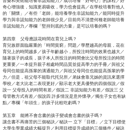
音樂和美術能培養非認知能力／成功培養「好奇心」的課程／好
奇心增強後，知識更易吸收，學力也會提高／在學校培養對他人
的「關懷」／有些「老師」能培養學生非認知能力／能同時提升
學力與非認知能力的老師很少見／目前尚不清楚何種老師能培養
非認知能力／專欄「堅持到底的力量」是可以培養的嗎？
第四章 父母應該花時間在育兒上嗎？
育兒族群面臨嚴重的「時間貧窮」問題／學歷越高的母親，花在
育兒上的時間越多／孩子年齡越小，所投注時間的效果也越大／
隨著孩子的成長，孩子本人所投注的時間會比父母所投注的時間
更重要／一本提升親子相處時間品質並提高學力的手冊／與祖父
母同住能提高孫輩的溝通能力／與祖父母同住也能提高孫輩的學
力／但是，祖父母不能取代托兒所／弟妹會靠兄姊的資訊來選擇
學校／老大比老二表現更好／顯示老大更具優勢的四個假說／假
說一 父母投入的時間有差／假說二 非認知能力有差／假說三 父
母管教方式有差／假說四 許多情況是意外懷孕／獨生子女也有缺
點／專欄「年頭生」的孩子比較吃虧嗎？
第五章 能將不會念書的孩子變成會念書的孩子嗎？
讓念書不再痛苦的三個秘訣／秘訣一 立下「目標」／立下目標使
大學生學業成績大幅提升／利用目標提升成績的三個條件／秘訣