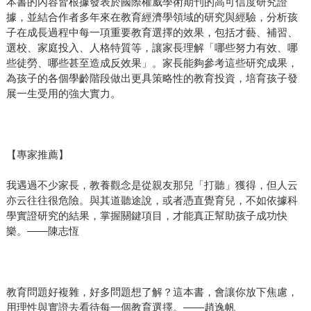
本書的內容皆根據發表於國際權威學術期刊的高可信度研究證
據，並結合作者多年來在教育經濟學領域的研究與經驗，分析孩
子在成長過程中每一項重要教育選擇的效果，包括才藝、補習、
選校、家庭投入、人格特質等，讓家長理解「哪些努力有效、哪
些徒勞、哪些甚至造成反效果」。家長能夠參考這些研究成果，
為孩子的各個學齡階段做出更具策略性的教育投資，培育孩子發
展一生受用的強大實力。
【專家推薦】
我遇過不少家長，教養觀念是從親友那兒「打聽」獲得，但人云
亦云往往很危險。與其道聽途說，或者憑直覺育兒，不如依據科
學實證研究的結果，掌握關鍵項目，才能真正幫助孩子成功快
樂。——陳志恆
教育問題好複雜，好多問題想了解？這本書，會讓你放下焦慮，
用理性與實證去看待每一個教育選擇。——趙逸帆