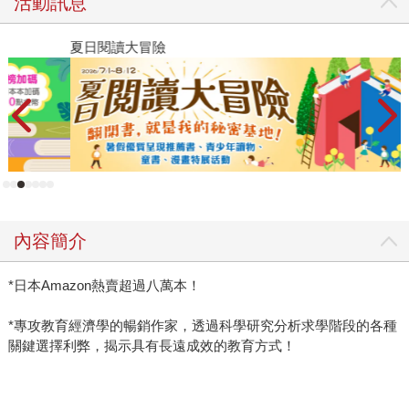
活動訊息
夏日閱讀大冒險
飛
新
內容簡介
*日本Amazon熱賣超過八萬本！
*專攻教育經濟學的暢銷作家，透過科學研究分析求學階段的各種
關鍵選擇利弊，揭示具有長遠成效的教育方式！