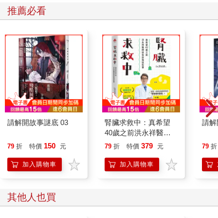
好的效果，但針對大學生的研究結果卻有所分歧。約有一半大學
推薦必看
時期有運動經驗的人，畢業後的收入比沒有運動經驗的人低。
因此，對於大學生而言，運動不一定能帶來好的結果。對於大學
生來說，「運動時間」和「念書時間」之間可能存在替代效應。
〈運動的好處在女孩身上更為顯著〉
此外，運動的效果存在異質性。異質性是經濟學家常用的專業術
語之一，指的是因個人特徵或屬性不同而產生不同效果。例如，
「性別異質性」意指因男女性別不同而效果不同。這個詞在本書
中會多次出現，各位可以先記住這個詞。
請解開故事謎底 03
腎臟求救中：真希望
請解
40歲之前洪永祥醫師
這個結果或許會讓人感到有點意外，但事實上有多項證據表明，
就告訴我這些事
150
379
79
折
特價
元
79
折
特價
元
79
折
運動的正面效果在女性身上更為顯著。一項利用美國數據的研究
顯示，當小學每週的體育課時間從〇～三十五分鐘增加到七十～
加入購物車
加入購物車
三百分鐘時，男生的學業成績未受影響，但女生的學力卻有所提
升。
其他人也買
除此之外，針對美國在一九七二年修訂的法規，也有一個著名的
研究。先稍微介紹一下背景：美國國會於一九七二年通過了教育