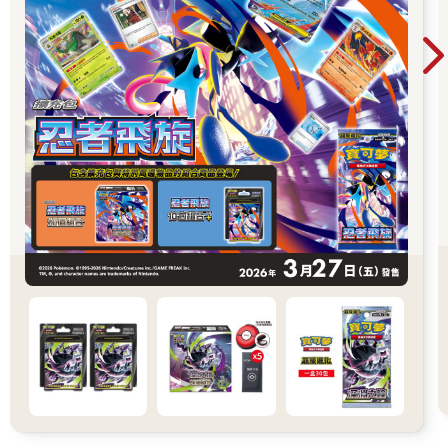
社交能力等「非認知能力」較高所致。關於非認知能力，我們將
在第二章詳細說明。
〈從事運動不會荒廢學業〉
從事運動會不會因此荒廢學業呢？一天只有二十四小時，如果把
時間花在運動上，念書的時間或許就會減少。在經濟學中，這被
稱為「時間分配的替代效應」。
不過，這是不必要的擔憂。有研究證據顯示，每週運動一～二
次，可以減少每週約三十分鐘看電視或手機的時間。也就是說，
時間分配的替代效應並非發生在「運動時間」和「念書時間」之
間，而是發生在電視或手機等「被動活動的時間」之間。
不僅如此，研究發現運動還能提高學業成績。例如，一項利用德
國數據的研究顯示，三至十歲時，有參加課後運動社團經驗的兒
童，小學成績的偏差值 會提高一點九分。
然而，儘管有許多證據顯示，小學生到高中生時期從事運動有良