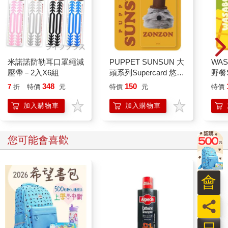
情境。
〈學歷越高的母親，花在育兒上的時間越多〉
許多國家都有進行生活時間調查。一項比較了十六個歐美國家生
活時間調查的研究發現，無關國籍，父母的時間投資存在共通的
米諾諾防勒耳口罩繩減
PUPPET SUNSUN 大
WAS
模式。
壓帶－2入X6組
頭系列Supercard 悠遊
野餐S
卡-ZONZON【受託代
黃芥
348
150
7
折
特價
元
特價
元
特價
那就是，在許多國家，學歷越高的父母，對孩子投入的時間也有
銷】
越長的趨勢。
加入購物車
加入購物車
另一方面，出乎意料地，父母是否有在外工作對孩子的時間投資
影響不大。由於孩子上了小學後，父母上班的時間孩子多半也不
您可能會喜歡
在家，因此在外工作的母親與家庭主婦在陪伴孩子的時間上並未
產生太大差異。英國的生活時間調查數據就是一個很好的例子。
根據一項針對二〇〇〇年在英國出生的孩子進行的生活時間調查
會
數據，可以分為母親在「學習」上的時間投資（例如朗讀書本內
容給孩子聽或輔導功課）和在「體驗」上的時間投資（例如畫畫
員
或戶外運動）兩類。
請看圖4-1。在英國，母親的學歷越高，對孩子學習的時間投資也