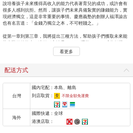
說培養孩子未來獲得高收入的能力代表著育兒的成功，或許會有
很多人感到抗拒。然而，讓孩子們未來具備紮實的賺錢能力，實
現經濟獨立，這是非常重要的事情。慶應義塾的創辦人福澤諭吉
也有名言道：「金錢乃獨立之本，不可輕賤之。」
從第一章到第三章，我將提出三種方法，幫助孩子們獲取未來能
紮實賺錢的能力。這三種方法是：（1）運動、（2）成為領導
者、（3）提升非認知能力。本章將探討前兩者。
看更多
〈運動能提高未來的收入〉
配送方式
「培養孩子成為未來賺錢能力強的成年人」的第一種方法，是鼓
勵孩子們從事運動。有許多證據顯示，童年時期的運動經驗對未
國內宅配：本島、離島
來的收入有正面的影響。
到店取貨：
台灣
不限金額免運費
例如，普渡大學的約翰．巴倫（John Barron）教授等人發現，在
美國高中從事課外運動的男學生，與未從事運動的同班同學相
國際快遞：全球
比，高中畢業後十一至十三年的收入高出4.2%～14.8%。同樣在
海外
美國，但使用不同數據的研究顯示，高中時期參加運動社團的男
港澳店取：
學生，畢業後十六年的收入比未參加社團的學生高出百分之