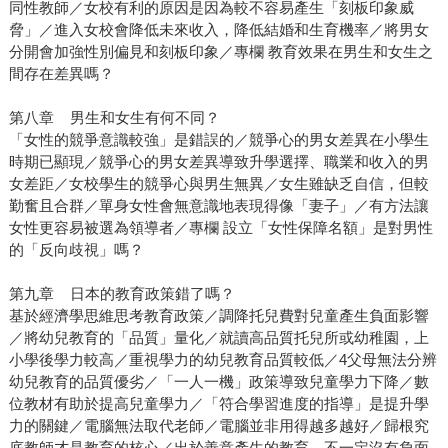
同性教師／女校有利的原因是因為較不容易產生「刻板印象威
脅」／進入女校會降低未來收入，降低結婚和生育機率／將男女
分開會加強性別偏見和刻板印象／專欄 教育效果在男生和女生之
間存在差異嗎？
第八章 男生和女生有何不同？
「女性的競爭意識較強」是錯誤的／競爭心的男女差異在小學生
時期已顯現／競爭心的男女差異導致升學選擇、職業和收入的男
女差距／女校學生的競爭心與男生無異／女生雖缺乏自信，但較
勤奮且合群／單身女性會無意識地表現得像「妻子」／有方法讓
女性更容易被選為領導者／專欄 設立「女性保障名額」是對男性
的「反向歧視」嗎？
第九章 日本的教育政策錯了嗎？
基於經濟學思維思考教育政策／調降托兒費對兒童產生負面影響
／將幼兒教育的「品質」量化／就讀高品質托兒所或幼稚園，上
小學後學力較高／重視學力的幼兒教育品質較低／4父母無法分辨
幼兒教育的品質優劣／「一人一機」政策導致兒童學力下降／數
位教材有助於提高兒童學力／「符合學習進度的指導」是提升學
力的關鍵／電腦無法取代老師／電腦並非用得越多越好／歸根究
底教師才是教育的核心／出於善意產生的教育，不一定沒有負面