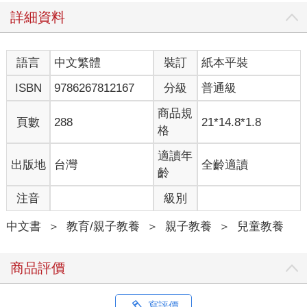
21.4%。
詳細資料
為什麼童年時期的運動經驗能提高成年後的收入呢？主要有兩個
原因。
語言
中文繁體
裝訂
紙本平裝
原因一 錄用優勢
ISBN
9786267812167
分級
普通級
第一點是企業傾向於聘用有運動經驗的人。
商品規
頁數
288
21*14.8*1.8
格
挪威的一項研究對招人的企業隨機寄送了虛構履歷表，以調查進
到面試機率的差異。這些履歷表上的照片和經歷完全相同，差別
適讀年
出版地
台灣
全齡適讀
只在於是否有運動經驗。
齡
注音
級別
結果顯示，寄送有運動經驗的履歷表，獲得面試的機率高出約兩
個百分點。順帶一提，「百分點」是用來表示百分比（%）差異
中文書
＞
教育/親子教養
＞
親子教養
＞
兒童教養
的單位。例如，從50%增加到51%，就是高出一個百分點。閱讀
時請注意不要將百分點與百分比混淆。這裡的兩個百分點的增加
是相當大的變化。
商品評價
而且，對於建築業和看護業等需要體力的工作，這種效果約為兩
倍，由此可知企業認為有運動經驗的人體力較好，並積極錄用這
寫評價