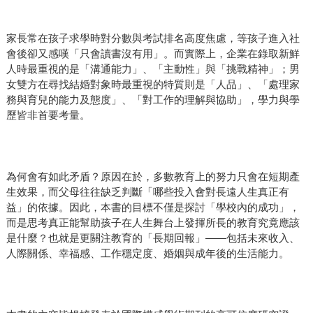
家長常在孩子求學時對分數與考試排名高度焦慮，等孩子進入社
會後卻又感嘆「只會讀書沒有用」。而實際上，企業在錄取新鮮
人時最重視的是「溝通能力」、「主動性」與「挑戰精神」；男
女雙方在尋找結婚對象時最重視的特質則是「人品」、「處理家
務與育兒的能力及態度」、「對工作的理解與協助」，學力與學
歷皆非首要考量。
為何會有如此矛盾？原因在於，多數教育上的努力只會在短期產
生效果，而父母往往缺乏判斷「哪些投入會對長遠人生真正有
益」的依據。因此，本書的目標不僅是探討「學校內的成功」，
而是思考真正能幫助孩子在人生舞台上發揮所長的教育究竟應該
是什麼？也就是更關注教育的「長期回報」——包括未來收入、
人際關係、幸福感、工作穩定度、婚姻與成年後的生活能力。