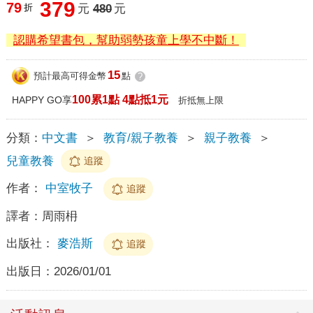
379
79
折
元
480
元
認購希望書包，幫助弱勢孩童上學不中斷！
15
預計最高可得金幣
點
?
100累1點 4點抵1元
HAPPY GO享
折抵無上限
分類：
中文書
＞
教育/親子教養
＞
親子教養
＞
兒童教養
追蹤
作者：
中室牧子
追蹤
譯者：
周雨枏
出版社：
麥浩斯
追蹤
出版日：
2026/01/01