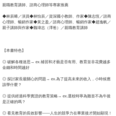
親職教育講師、諮商心理師等專家推薦
◆林辰唏／演員◆林怡辰／資深國小教師、作家◆陳志恆／諮商
心理師、暢銷作家◆黃之盈／諮商心理師、暢銷作家◆趙逸帆／
親子講師與作家◆魏瑋志（澤爸）／親職教育講師
【本書特色】
◎ 破解各種迷思→ ex.補習和才藝是否有用、教育並非花費越多
金錢和時間越好
◎ 探討家長最關心的問題→ ex.為了提高未來的收入，小時候應
該學什麼？
◎ 提供經過科學實證的教育策略→ ex.選校時寧為雞首不為牛後
是正確的嗎？
◎ 看見教育的長效影響——人生的競爭力在畢業後才開始顯現！