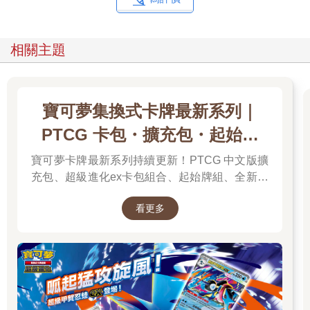
類人。
原因二 培養毅力和領導能力
相關主題
第二點是，運動經驗被認為能培養毅力、領導能力、責任感、社
交能力等能力。
寶可夢集換式卡牌最新系列｜
前面提到的挪威研究，也利用大規模的行政記錄資訊（如出生證
PTCG 卡包・擴充包・起始牌
明等，行政機關日常業務中記錄的資訊），比較了在同一個家庭
長大的十四萬對兄弟姊妹。該研究調查了在基因相似，同一個家
組．最新卡牌＆組合一次看
寶可夢卡牌最新系列持續更新！PTCG 中文版擴
庭長大的兄弟姊妹中，其中一人有運動習慣而另一人沒有運動習
充包、超級進化ex卡包組合、起始牌組、全新周
慣的情況下，未來收入會有多大差異（這種比較兄弟姊妹或雙胞
邊一次彙整，新彈上市不漏接，快速找到你要的
胎的方法稱為「手足固定效果模型」）。
看更多
寶可夢卡牌！
分析結果顯示，在兄弟姊妹中，有運動習慣的一方年收入比沒有
運動習慣的一方高出約4%。
像這種因運動經驗而增加的薪資部分，稱為運動的「薪資紅利
（溢價）」。而且，研究發現，這種薪資紅利的絕大部分，是由
於兄弟姊妹中有運動習慣的一方，其毅力、領導能力、責任感、