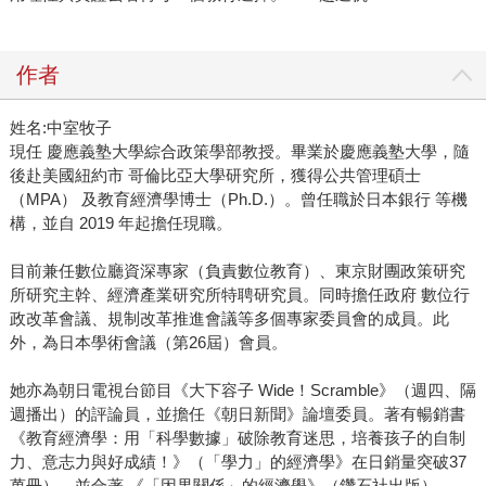
作者
姓名:中室牧子
現任 慶應義塾大學綜合政策學部教授。畢業於慶應義塾大學，隨
後赴美國紐約市 哥倫比亞大學研究所，獲得公共管理碩士
（MPA） 及教育經濟學博士（Ph.D.）。曾任職於日本銀行 等機
構，並自 2019 年起擔任現職。
目前兼任數位廳資深專家（負責數位教育）、東京財團政策研究
所研究主幹、經濟產業研究所特聘研究員。同時擔任政府 數位行
政改革會議、規制改革推進會議等多個專家委員會的成員。此
外，為日本學術會議（第26屆）會員。
她亦為朝日電視台節目《大下容子 Wide！Scramble》（週四、隔
週播出）的評論員，並擔任《朝日新聞》論壇委員。著有暢銷書
《教育經濟學：用「科學數據」破除教育迷思，培養孩子的自制
力、意志力與好成績！》（「學力」的經濟學》在日銷量突破37
萬冊），並合著 《「因果關係」的經濟學》（鑽石社出版）。