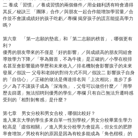
二 養成「習慣」／養成習慣的兩個條件／用金錢利誘有時會適得
其反／秘訣三 「團隊」合作／與朋友一起合作能增加學習量／合
作並不會讓成績好的孩子吃虧／專欄 揭穿孩子的謊言能提高學力
嗎？
第六章 「第一志願的墊底」和「第二志願的榜首」，哪個更有
利？
優秀的朋友帶來的不僅是「好的影響」／與成績高的朋友同組會
導致學力下降／「寧為雞首，不為牛後」是正確的／小學在校排
名甚至會影響最終學歷和未來收入／排名機制會影響孩子的未來
發展／假說一 父母和老師的對待方式不同／假說二 影響孩子自身
的「自信心」／正確的做法是傳達排名與「上次相比」進步了多
少／為了不讓孩子成為「深海魚」，父母可以做些什麼／「用學
歷去篩選」無法招聘到優秀的學生／專欄 只有自己無法升遷時感
受到的「相對剝奪感」是什麼？
第七章 男女分校和男女合校，哪個比較好？
進入東京大學的學生多來自單一性別學校／男女分校畢業生學力
較高是「虛假相關」／進入男女分校學力會提高，但女生的肥胖
率會增加／男校有利的原因是因為有較多能成為「角色楷模」的