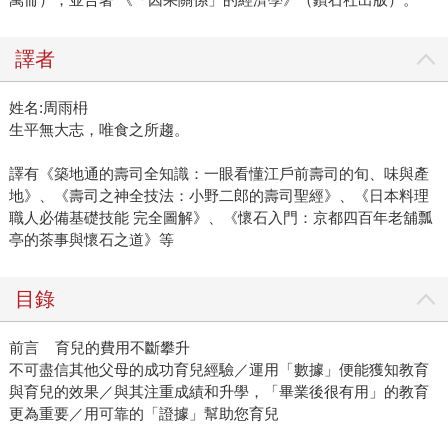
譯者
姓名:周雨枏
生平無大志，唯食之所趨。
譯有《築地通的壽司全知識：一眼看懂江戶前壽司的旬、味與產
地》、《壽司之神全技法：小野二郎的壽司聖經》、《日本料理
職人必備基礎技能 完全圖解》、《懷石入門：京都四百年老舖瓢
亭的茶事與懷石之道》等
目錄
前言 育兒的費用不斷攀升
不可盡信其他父母的成功育兒經驗／運用「數據」便能獲知教育
與育兒的效果／與其注重成績和升學，「畢業後很有用」的教育
更為重要／用可靠的「證據」幫助您育兒