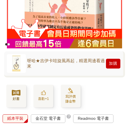
呀哈★吉伊卡哇旋風再起，精選周邊看過
加購
來
寫評價
好書
喜歡+1
賺金幣
?
紙本平裝
金石堂 電子書
Readmoo 電子書