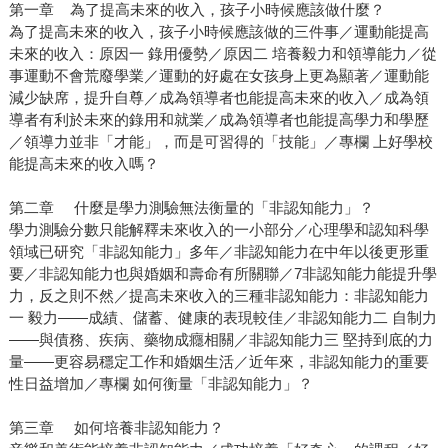
第一章 為了提高未來的收入，孩子小時候應該做什麼？
為了提高未來的收入，孩子小時候應該做的三件事／運動能提高
未來的收入：原因一 錄用優勢／原因二 培養毅力和領導能力／從
事運動不會荒廢學業／運動的好處在女孩身上更為顯著／運動能
減少缺席，提升自尊／成為領導者也能提高未來的收入／成為領
導者有利於未來的錄用和就業／成為領導者也能提高學力和學歷
／領導力並非「才能」，而是可習得的「技能」／專欄 上好學校
能提高未來的收入嗎？
第二章 什麼是學力測驗無法衡量的「非認知能力」？
學力測驗分數只能解釋未來收入的一小部分／心理學和認知科學
領域已研究「非認知能力」多年／非認知能力在中年以後更形重
要／非認知能力也與婚姻和壽命有所關聯／7非認知能力能提升學
力，反之則不然／提高未來收入的三種非認知能力：非認知能力
一 毅力——成績、儲蓄、健康的表現較佳／非認知能力二 自制力
——與債務、疾病、藥物成癮相關／非認知能力三 堅持到底的力
量——更容易穩定工作和婚姻生活／近年來，非認知能力的重要
性日益增加／專欄 如何衡量「非認知能力」？
第三章 如何培養非認知能力？