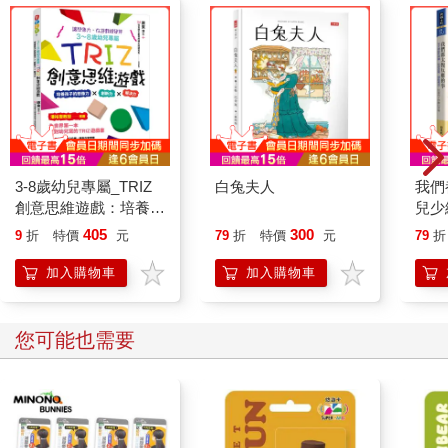
修正案，禁止公立學校的性別歧視。其結果就是從事運動的女學
生比例必須提高到與男學生相同。
在法規修訂前一年的一九七一年，美國高中女學生的運動參與率
平均僅約7%，遠不及男學生的50%。然而，在修訂後六年的一九
七八年，這個比例上升到約30%。
密西根大學的貝希‧史蒂文森（Betsey Stevenson）教授注意到了
3-8歲幼兒專屬_TRIZ
白兔夫人
我們
這個情況。她比較了為了達到與男學生相同比例的目標，而必須
創意思維遊戲：培養孩
兒少
大幅增加女學生運動參與率的州，以及原本女學生運動參與率就
子的想像力 x 創新力 x
恐慌
405
300
高，因此只有小幅增加的州。
9
折
特價
元
79
折
特價
元
79
折
解決力
孩子
加入購物車
加入購物車
結果發現，在女學生參與率大幅增加的州，她們後來的教育水準
也提高了。女學生運動參與率上升後，她們的教育年數延長了
〇．一二年，大學升學率提升了三個百分點，畢業後就業的機率
您可能也需要
也提升了一．五個百分點*8。
順帶一提，史蒂文森教授所使用的研究方法稱為「自然實驗」。
這種研究方法的特色是，即使在難以進行人為實驗的情況下，也
能利用制度或法律變更所造成的偶然，找出彷彿進行了實驗般的