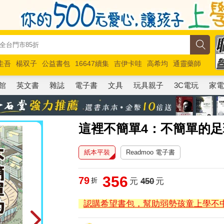
圭吾
楊双子
公益書包
16647續集
吉伊卡哇
高希均
通靈藥師
路邊攤新作
馬斯克
玩具總動員5
超慢跑
館
英文書
雜誌
電子書
文具
玩具親子
3C電玩
家
這裡不簡單4：不簡單的足
紙本平裝
Readmoo 電子書
356
79
折
元
450
元
認購希望書包，幫助弱勢孩童上學不