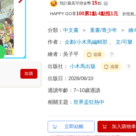
15
預計最高可得金幣
點
?
100累1點 4點抵1元
HAPPY GO享
折抵無
分類：
中文書
＞
童書/青少年
＞
繪
作者：
企劃/小木馬編輯部
、
文/可樂
繪者：
吳子平
追蹤
?
出版社：
小木馬出版
追蹤
?
加購
出版日：
2026/06/10
適讀年齡：
7~10歲適讀
相關主題：
世界盃狂熱中
立即結帳
加入購物車