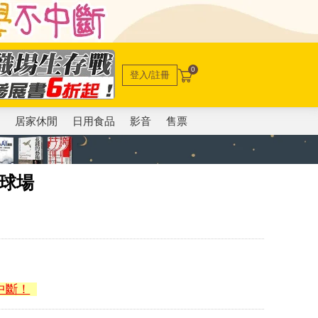
0
登入/註冊
電
居家休閒
日用食品
影音
售票
球場
中斷！