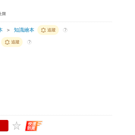
上限
本
＞
知識繪本
追蹤
?
追蹤
?