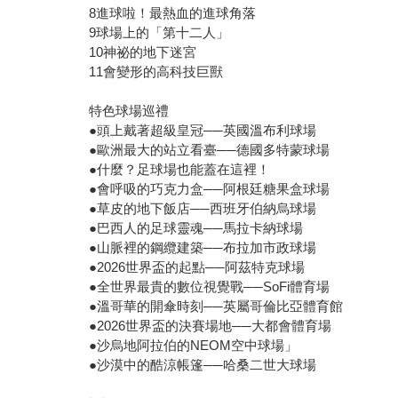
8進球啦！最熱血的進球角落
9球場上的「第十二人」
10神祕的地下迷宮
11會變形的高科技巨獸
特色球場巡禮
●頭上戴著超級皇冠──英國溫布利球場
●歐洲最大的站立看臺──德國多特蒙球場
●什麼？足球場也能蓋在這裡！
●會呼吸的巧克力盒──阿根廷糖果盒球場
●草皮的地下飯店──西班牙伯納烏球場
●巴西人的足球靈魂──馬拉卡納球場
●山脈裡的鋼纜建築──布拉加市政球場
●2026世界盃的起點──阿茲特克球場
●全世界最貴的數位視覺戰──SoFi體育場
●溫哥華的開傘時刻──英屬哥倫比亞體育館
●2026世界盃的決賽場地──大都會體育場
●沙烏地阿拉伯的NEOM空中球場」
●沙漠中的酷涼帳篷──哈桑二世大球場