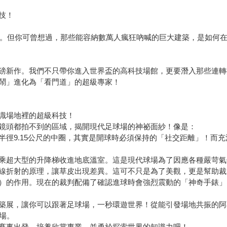
技！
界盃。但你可曾想過，那些能容納數萬人瘋狂吶喊的巨大建築，是如何
磅新作。我們不只帶你進入世界盃的高科技場館，更要潛入那些連轉
鬧」進化為「看門道」的超級專家！
識場地裡的超級科技！
鏡頭都拍不到的區域，揭開現代足球場的神祕面紗！像是：
半徑9.15公尺的中圈，其實是開球時必須保持的「社交距離」！而
乘超大型的升降梯收進地底溫室。這是現代球場為了因應各種嚴苛氣
線折射的原理，讓草皮出現差異。這可不只是為了美觀，更是幫助裁
判）的作用。現在的裁判配備了確認進球時會強烈震動的「神奇手錶
築展，讓你可以跟著足球場，一秒環遊世界！從能引發場地共振的阿
場。
賽事出發，培養欣賞專業，並勇於探索世界的知識力吧！