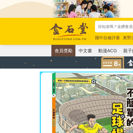
國中自修評量
東野
唯紅花綻放
奧德賽
會員獎勵
中文書
動漫ACG
親子