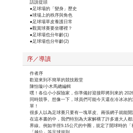
話說從頭
●足球場的「變身」歷史
●球場上的秩序與角色
●足球場草皮養護日常
●觀賞球賽要坐哪裡？
●足球場也分年齡(1)
●足球場也分年齡(2)
序／導讀
作者序
歡迎來到不簡單的競技殿堂
陳怡璇/小木馬總編輯
嘿！各位小小探險家，你準備好迎接即將到來的 20
同時競爭。想像一下，球員們可能今天還在冷冰冰的
單！
很多人以為足球賽只要有一塊草皮、兩張網子就能開
在這本書的中，我們特別為大家解構了許多連大人都
界線。例如半徑9.15公尺的中圈，規定了開球時
「越位」等足球規則。