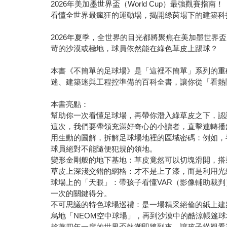
2026年美加墨世界盃（World Cup）最強觀賽指南！
看懂全世界最瘋狂的運動場，揭開綠茵場下的建築科
2026年夏季，全世界的目光都將聚焦在美加墨世
苛的沙漠或極地，球員依然能在綠色草皮上踢球？
本書《不簡單的足球場》是「這裡不簡單」系列的重
迷、建築迷與工程控準備的百科全書，讓你從「看熱
本書亮點：
幫助你一次看懂足球場，再帶你潛入綠草皮之下，認
這次，我們要帶領充滿好奇心的小讀者，直擊連轉播
用生動的圖解，拆解足球場地裡的區域密碼：例如，
球員絕對不能隨便犯規的領地。
變形金剛般的地下基地：草皮竟然可以切塊滑開，搭
草皮上深淺交錯的網格：才不是上了漆，而是利用光
球場上的「天眼」：帶孩子看懂VAR（影像輔助裁
一次的關鍵得分。
不可思議的特色球場巡禮：是一場精采絕倫的紙上建
烏地「NEOM空中球場」，再到沙漠中的酷涼帳篷球
趁著四年一度的世界盃熱潮即將到來，讓孩子從觀看