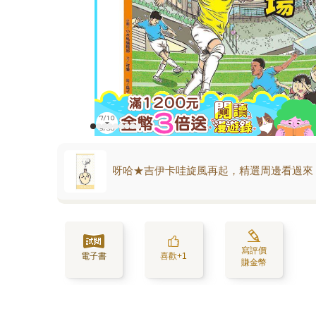
呀哈★吉伊卡哇旋風再起，精選周邊看過來
寫評價
電子書
喜歡+1
賺金幣