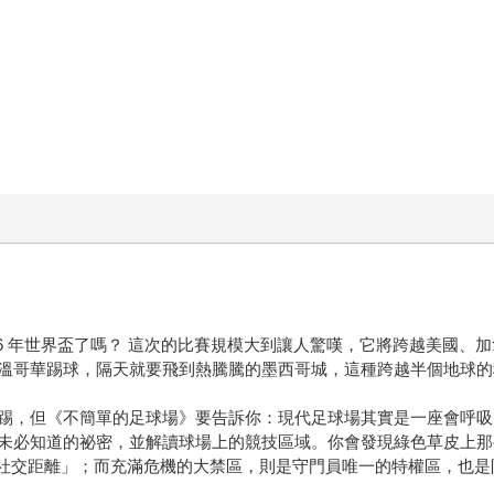
26 年世界盃了嗎？ 這次的比賽規模大到讓人驚嘆，它將跨越美國、
溫哥華踢球，隔天就要飛到熱騰騰的墨西哥城，這種跨越半個地球的
踢，但《不簡單的足球場》要告訴你：現代足球場其實是一座會呼吸
未必知道的祕密，並解讀球場上的競技區域。你會發現綠色草皮上那
的「社交距離」；而充滿危機的大禁區，則是守門員唯一的特權區，也