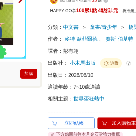
預計最高可得金幣
點
?
100累1點 4點抵1元
HAPPY GO享
折抵無
分類：
中文書
＞
童書/青少年
＞
橋
作者：
麥特˙歐菲爾德
、
賽斯˙伯基特
譯者：
彭有翊
出版社：
小木馬出版
追蹤
?
加購
出版日：
2026/06/10
適讀年齡：
7~10歲適讀
相關主題：
世界盃狂熱中
立即結帳
加入購物車
※ 下方點圖前往本月金石堂強力推薦