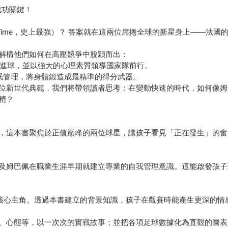
成功關鍵！
Of All Time，史上最強）？ 答案就在這兩位席捲全球的新星身上—
解構他們如何在高壓競爭中脫穎而出：
盃決賽進球，並以強大的心理素質領導國家隊前行。
睡眠管理，將身體鍛造成最精準的得分武器。
位新世代典範，我們將帶領讀者思考：在變動快速的時代，如何像姆
精？
，這本書聚焦於正值巔峰的兩位球星，讓孩子看見「正在發生」的奮
及姆巴佩在職業生涯早期就建立專業的自我管理意識。這能啟發孩子
賽的核心主角。透過本書建立的背景知識，孩子在觀賽時能產生更深的
態等，以一次次的實戰故事；並把各項足球數據化為直觀的圖表。透過「