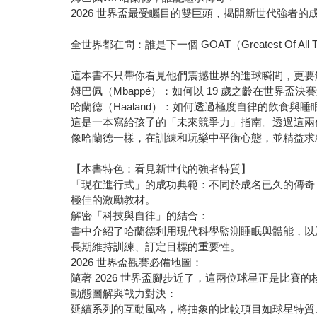
2026 世界盃最受矚目的雙巨頭，揭開新世代強者的
全世界都在問：誰是下一個 GOAT（Greatest 
這本書不只帶你看見他們震撼世界的進球瞬間，更要
姆巴佩（Mbappé）：如何以 19 歲之齡在世界
哈蘭德（Haaland）：如何透過極度自律的飲食與
這是一本寫給孩子的「未來競爭力」指南。透過這兩
像哈蘭德一樣，在訓練和玩樂中平衡心態，並精益求
【本書特色：看見新世代的強者特質】
「現在進行式」的成功典範：不同於成名已久的傳奇
極佳的激勵教材。
解密「科技與自律」的結合：
書中介紹了哈蘭德利用現代科學監測睡眠與體能，以
長期維持訓練、訂定目標的重要性。
2026 世界盃觀賽必備地圖：
隨著 2026 世界盃腳步近了，這兩位球星正是比
動態圖解與戰力對決：
延續系列的互動風格，將抽象的比較項目如球星特質、心