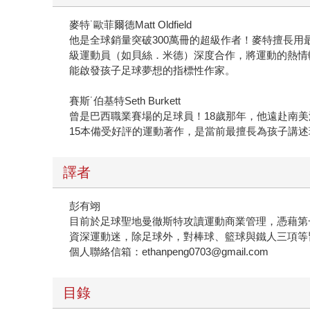
麥特˙歐菲爾德Matt Oldfield
他是全球銷量突破300萬冊的超級作者！麥特擅長
級運動員（如貝絲．米德）深度合作，將運動的熱情
能啟發孩子足球夢想的指標性作家。
賽斯˙伯基特Seth Burkett
曾是巴西職業賽場的足球員！18歲那年，他遠赴南
15本備受好評的運動著作，是當前最擅長為孩子講
譯者
彭有翊
目前於足球聖地曼徹斯特攻讀運動商業管理，憑藉第
資深運動迷，除足球外，對棒球、籃球與鐵人三項等
個人聯絡信箱：ethanpeng0703@gmail.com
目錄