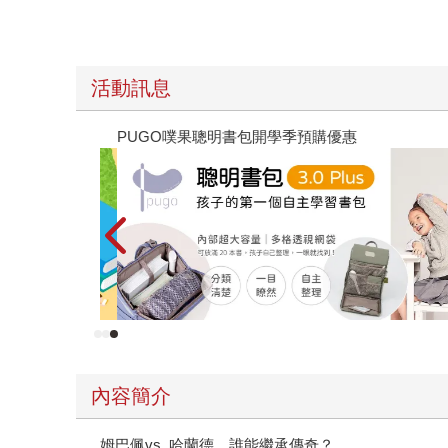
活動訊息
遠流童書展75折起
內容簡介
姆巴佩vs. 哈蘭德，誰能繼承傳奇？