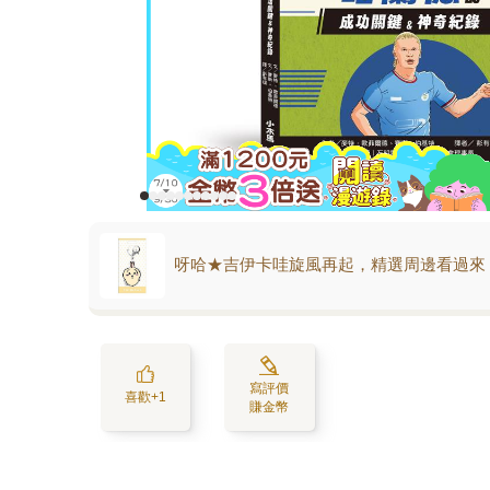
呀哈★吉伊卡哇旋風再起，精選周邊看過來
寫評價
喜歡+1
賺金幣