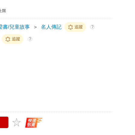
上限
梁書/兒童故事
＞
名人傳記
追蹤
?
追蹤
?