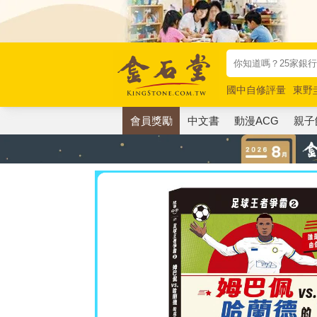
國中自修評量
東野
唯紅花綻放
奧德賽
會員獎勵
中文書
動漫ACG
親子