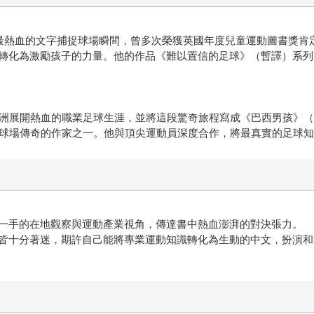
用最熱血的文字捕捉球場瞬間，曾多次榮獲英國年度兒童運動圖書獎肯
轉化為激勵孩子的力量。他的作品《難以置信的足球》（暫譯）系列已
美洲展開熱血的職業足球生涯，並將這段驚奇旅程寫成《巴西男孩》
述球場傳奇的作家之一。他與頂尖運動員深度合作，將最真實的足球
一手的在地觀察與運動產業視角，傳達書中熱血澎湃的對決張力。
皆十分著迷，期許自己能將專業運動知識轉化為生動的中文，扮演和