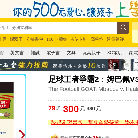
圭吾
楊双子
公益書包
16647續集
吉伊卡哇
高希均
通靈藥師
路邊攤新作
馬斯克
玩具總動員5
超慢跑
館
英文書
雜誌
電子書
文具
玩具親子
3C電玩
家
足球王者爭霸2：姆巴佩V
The Football GOAT: Mbappe v. Haaland
300
79
折
元
380
元
認購希望書包，幫助弱勢孩童上學不
15