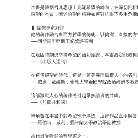
本書是韓炳哲其思想上充滿希望的轉向，在深切剖析
盼望的本質，闡述盼望的精神如何對抗眼下多重危機
▍ 媒體專家好評
他的著作融合東西方哲學的傳統，以簡潔、直接的方
──阿斯圖里亞斯王妃獎評審團
在艱困時刻仍堅持希望的熱切論證，本書必定能鼓舞
──《出版人週刊》
在這個絕望的時代，這是一篇美麗而振奮人心的省思
──威廉．戴維斯，倫敦大學金匠學院政治經濟學教
這部激動人心的著作將引起眾多讀者的共鳴。
──《前廊共和國》
韓炳哲在本書中對希望寄予厚望，這部作品直率解答
──羅伯特．威利，愛許蘭大學政治學副教授
當代最受歡迎的哲學家之一。