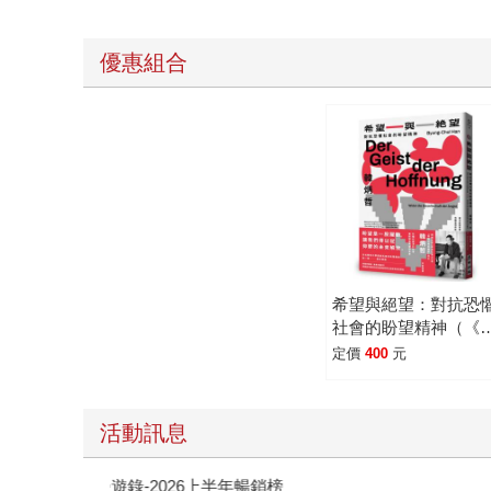
優惠組合
希望與絕望：對抗恐
社會的盼望精神（《
怠社會》作者韓炳哲
定價
400
元
作）
活動訊息
閱讀漫遊錄-2026上半年暢銷榜