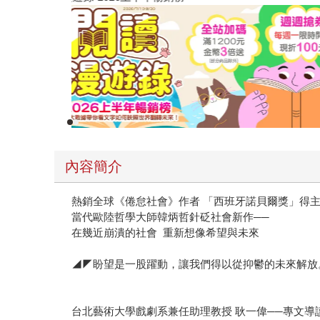
內容簡介
熱銷全球《倦怠社會》作者 「西班牙諾貝爾獎」得
當代歐陸哲學大師韓炳哲針砭社會新作──
在幾近崩潰的社會 重新想像希望與未來
◢◤盼望是一股躍動，讓我們得以從抑鬱的未來解放
台北藝術大學戲劇系兼任助理教授 耿一偉──專文導