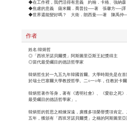
◆在工作裡，我們活得有意義 約翰．卡格、強納森
◆焦慮的意義 薩米爾．喬普拉──著 張馨方──譯
◆世界還能變好嗎？ 大衛．朗西曼──著 陳禹仲─
作者
姓名:韓炳哲
◎「西班牙諾貝爾獎」阿斯圖里亞斯王妃獎得主
◎當代最受矚目的德語哲學家
韓炳哲生於一九五九年韓國首爾。大學時期先是在首
於瑞士巴塞爾大學教授哲學。二○一○年，任教於卡
韓炳哲著作等身，著有《透明社會》、《愛欲之死》
最受矚目的德語哲學家」。
韓炳哲的哲思之精煉深遠，廣獲多項榮譽獎項肯定。
五年，獲頒有「西班牙諾貝爾獎」之稱的阿斯圖里亞