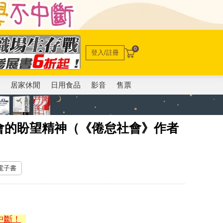
0
登入/註冊
電
居家休閒
日用食品
影音
售票
會的盼望精神（《倦怠社會》作者
 電子書
中斷！