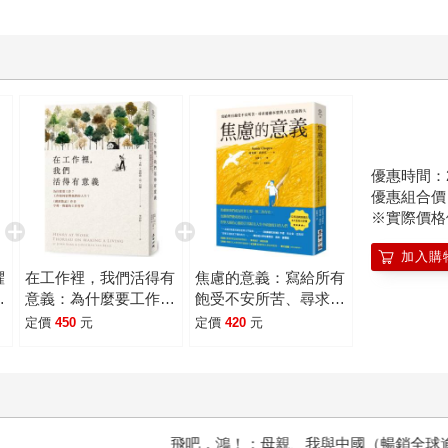
優惠時間：2026
優惠組合
※實際價格
加入購
懼
在工作裡，我們活得有
焦慮的意義：寫給所有
倦
意義：為什麼要工作？
飽受不安所苦、尋求憂
新
工作如何影響我們的人
慮本質與人生意義的人
定價
450
元
定價
420
元
生？《湖濱散記》作者
亨利.梭羅的工作哲學
飛吧，鴻！：母親、我與中國（暢