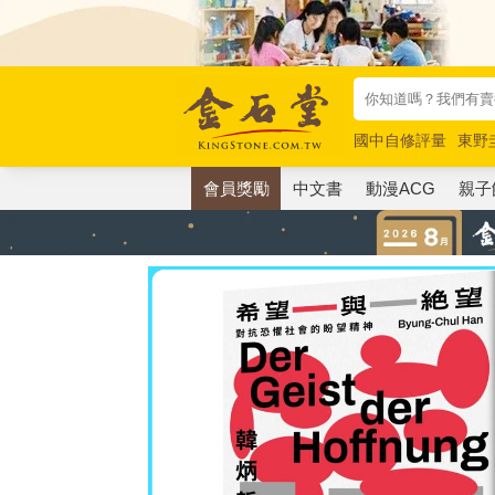
國中自修評量
東野
唯紅花綻放
奧德賽
會員獎勵
中文書
動漫ACG
親子