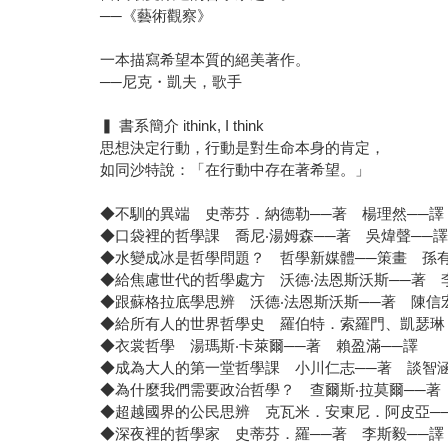
──《藝術觀察》
一本描寫希望本質的絕美著作。
──尼克・凱夫，歌手
▍ 書系簡介 ithink, I think
思想決定行動，行動是對生命本身的肯定，
如同沙特說：「在行動中存在著希望。」
◆不馴的異端 史蒂芬．納德勒──著 楊理然──譯
◆口袋裡的哲學課 喬尼‧湯姆森──著 吳煒聲──
◆水變成冰是哲學問題？ 哲學新媒體──策畫 孫有
◆給焦慮世代的哲學處方 沃德‧法恩斯沃斯──著 
◆跟蘇格拉底學思辨 沃德‧法恩斯沃斯──著 陳信
◆給所有人的世界哲學史 羅伯特．索羅門、凱瑟琳
◆衣裳哲學 湯瑪斯‧卡萊爾──著 賴盈滿──譯
◆成為大人的第一堂哲學課 小川仁志──著 談智涵
◆為什麼我們需要政治哲學？ 查爾斯‧拉莫爾──著
◆超越國界的公民思辨 克瓦米．安東尼．阿皮亞──
◆深夜裡的哲學家 史蒂芬．羅──著 李斯毅──譯