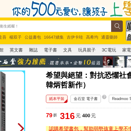
圭吾
楊双子
公益書包
16647續集
吉伊卡哇
高希均
通靈藥師
路邊攤新作
馬斯克
玩具總動員5
超慢跑
館
英文書
雜誌
電子書
文具
玩具親子
3C電玩
家
希望與絕望：對抗恐懼社
韓炳哲新作）
?
紙本平裝
金石堂 電子書
Readmoo
316
79
折
元
400
元
認購希望書包，幫助弱勢孩童上學不