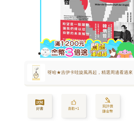
呀哈★吉伊卡哇旋風再起，精選周邊看過來
寫評價
好書
喜歡+1
賺金幣