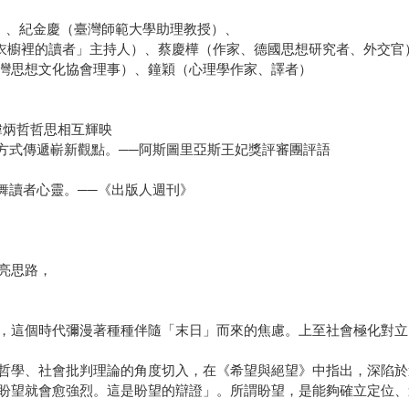
員）、紀金慶（臺灣師範大學助理教授）、
書節目「衣櫥裡的讀者」主持人）、蔡慶樺（作家、德國思想研究者、外交官
灣思想文化協會理事）、鐘穎（心理學作家、譯者）
韓炳哲哲思相互輝映
方式傳遞嶄新觀點。──阿斯圖里亞斯王妃獎評審團評語
舞讀者心靈。──《出版人週刊》
亮思路，
，這個時代彌漫著種種伴隨「末日」而來的焦慮。上至社會極化對立
哲學、社會批判理論的角度切入，在《希望與絕望》中指出，深陷於
盼望就會愈強烈。這是盼望的辯證」。所謂盼望，是能夠確立定位、