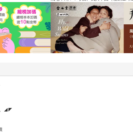
主
。◢◤
讀