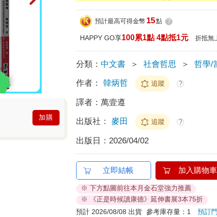
15
預計最高可得金幣
點
?
100累1點 4點抵1元
HAPPY GO享
折抵無
分類：
中文書
＞
社會哲思
＞
哲學/
作者：
韓炳哲
追蹤
?
譯者：
萬壹遵
加購
出版社：
麥田
追蹤
?
出版日：
2026/04/02
立即結帳
加入購物車
※ 下方點圖前往本月金石堂強力推薦
※ 《正是時候讀康德》延伸書展3本75折
預計 2026/08/08 出貨
參考庫存量：1
預訂