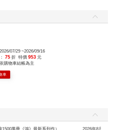
/07/29 ~2026/09/16
價：
75
折
特價
953
元
依購物車結帳為主
物車
銷全球逾1500萬冊《鴻》最新系列作）
2026年8月金