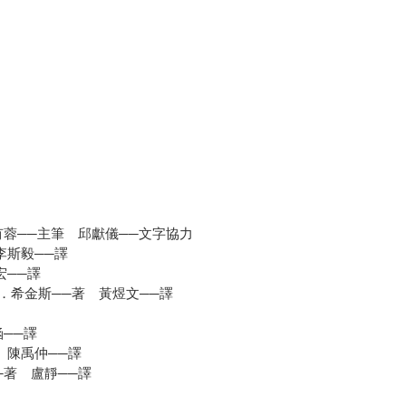
譯
蓉──主筆 邱獻儀──文字協力
李斯毅──譯
宏──譯
．希金斯──著 黃煜文──譯
──譯
 陳禹仲──譯
著 盧靜──譯