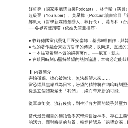
好哲凳（國家兩廳院自製Podcast）、林予晞（演
超級歪（YouTuber）、黃星樺（Podcast讀
鄭凱元（哲學新媒體創辦人、執行長）、蕭育和（台
──各界齊聲讚嘆（依姓氏筆畫排序）
● 收錄德國當代藝術巨匠安塞姆．基弗8幅創作，與
● 他的著作融合東西方哲學的傳統，以簡潔、直接的
● 一本描寫希望本質的絕美著作。──尼克・凱夫
● 在艱困時刻仍堅持希望的熱切論證，本書必定能鼓
▍ 內容簡介
害怕孤獨、擔心被淘汰、無法想望未來……
當恐懼與焦慮成為日常，盼望的精神將在幽暗時刻照
從孤立個體凝聚出「我們」，繼而帶來新的可能。
從軍事衝突、流行疫病，到生活各方面的競爭與壓力
當代最受矚目的德語哲學家韓炳哲從神學、存在主義
的活力。面對晦暗的前景，韓炳哲認為「絕望愈深，