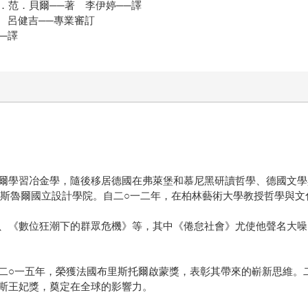
．范．貝爾──著 李伊婷──譯
 呂健吉──專業審訂
─譯
爾學習冶金學，隨後移居德國在弗萊堡和慕尼黑研讀哲學、德國文學
爾斯魯爾國立設計學院。自二○一二年，在柏林藝術大學教授哲學與文
、《數位狂潮下的群眾危機》等，其中《倦怠社會》尤使他聲名大噪
二○一五年，榮獲法國布里斯托爾啟蒙獎，表彰其帶來的嶄新思維。
斯王妃獎，奠定在全球的影響力。