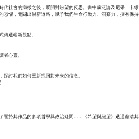
時代社會的病徵之後，展開對盼望的反思。書中廣泛論及尼采、卡繆
的恐懼，開闢出嶄新道路，賦予我們生命行動力、洞察力，擁有保持
式傳遞嶄新觀點。
讀者心靈。
，探討我們如何重新找回對未來的信念。
授
了關於其作品的多項哲學與政治疑問……《希望與絕望》透過釐清其