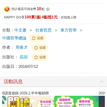
10
預計最高可得金幣
點
?
100累1點 4點抵1元
HAPPY GO享
折抵無上限
分類：
中文書
＞
社會哲思
＞
東方哲學
＞
中國哲學總論
追蹤
作者：
周春才
追蹤
出版社：
晶冠
追蹤
出版日：
2016/07/12
活動訊息
閱讀漫遊錄-2026上半年暢銷榜
2