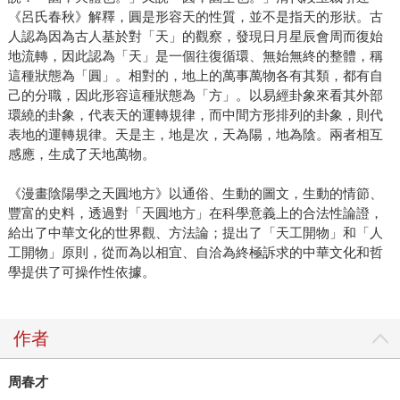
《呂氏春秋》解釋，圓是形容天的性質，並不是指天的形狀。古
人認為因為古人基於對「天」的觀察，發現日月星辰會周而復始
地流轉，因此認為「天」是一個往復循環、無始無終的整體，稱
這種狀態為「圓」。相對的，地上的萬事萬物各有其類，都有自
己的分職，因此形容這種狀態為「方」。以易經卦象來看其外部
環繞的卦象，代表天的運轉規律，而中間方形排列的卦象，則代
表地的運轉規律。天是主，地是次，天為陽，地為陰。兩者相互
感應，生成了天地萬物。
《漫畫陰陽學之天圓地方》以通俗、生動的圖文，生動的情節、
豐富的史料，透過對「天圓地方」在科學意義上的合法性論證，
給出了中華文化的世界觀、方法論；提出了「天工開物」和「人
工開物」原則，從而為以相宜、自洽為終極訴求的中華文化和哲
學提供了可操作性依據。
作者
周春才