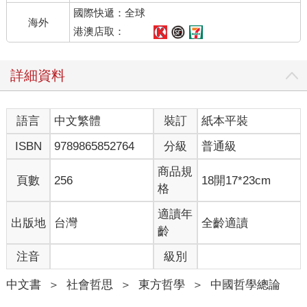
國際快遞：全球
海外
港澳店取：
詳細資料
語言
中文繁體
裝訂
紙本平裝
ISBN
9789865852764
分級
普通級
商品規
頁數
256
18開17*23cm
格
適讀年
出版地
台灣
全齡適讀
齡
注音
級別
中文書
＞
社會哲思
＞
東方哲學
＞
中國哲學總論