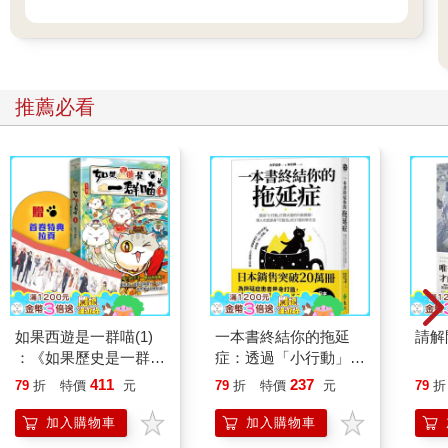
推薦必看
如果西遊是一群喵(1)
一本書終結你的拖延
請解
：《如果歷史是一群
症：透過「小行動」打
喵》作者最新力作，附
開大腦的行動開關，懶
411
237
79
折
特價
元
79
折
特價
元
79
折
【首卷特典】拉頁
人也能變身「行動派」
的37個科學方法
加入購物車
加入購物車