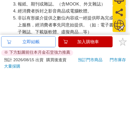
報紙、期刊或雜誌。（含MOOK、外文雜誌）
經消費者拆封之影音商品或電腦軟體。
非以有形媒介提供之數位內容或一經提供即為完成之線
上服務，經消費者事先同意始提供。（如：電子書、電
子雜誌、下載版軟體、虛擬商品…等）
已拆封之個人衛生用品。（如：內衣褲、刮鬍刀、除毛
立即結帳
加入購物車
刀…等）
※ 下方點圖前往本月金石堂強力推薦
若非上列種類商品，均享有到貨7天的猶豫期（含例假
日）。
預計 2026/08/15 出貨
購買後進貨
預訂門市商品
門市庫存
大量採購
辦理退換貨時，商品（組合商品恕無法接受單獨退貨）必須
是您收到商品時的原始狀態（包含商品本體、配件、贈品、
保證書、所有附隨資料文件及原廠內外包裝…等），請勿直
接使用原廠包裝寄送，或於原廠包裝上黏貼紙張或書寫文
字。
退回商品若無法回復原狀，將請您負擔回復原狀所需費用，
嚴重時將影響您的退貨權益。