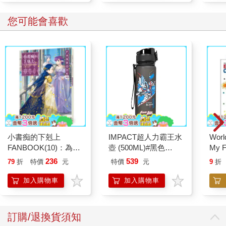
您可能會喜歡
小書痴的下剋上
IMPACT超人力霸王水
World
FANBOOK(10)：為了
壺 (500ML)#黑色
My F
成為圖書管理員不擇手
IMUTB01BK
Book
236
539
79
折
特價
元
特價
元
9
折
段！
加入購物車
加入購物車
訂購/退換貨須知