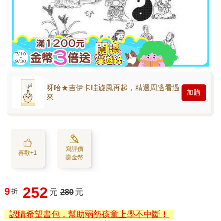
呀哈★吉伊卡哇旋風再起，精選周邊看過
加購
來
寫評價
喜歡+1
賺金幣
252
9
折
元
280
元
認購希望書包，幫助弱勢孩童上學不中斷！