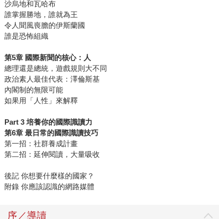
沙烏地和瓦哈布
誰掌握勝地，誰就為王
令人聞風喪膽的伊斯蘭國
誰是恐怖組織
第5章 國際新聞的核心：人
總理還是總統，遊戲規則大不同
政治素人最佳代表：澤倫斯基
內閣制的無限可能
如果用「人性」來解釋
Part 3 培養你的國際識讀力
第6章 最日常的國際識讀技巧
第一招：社群養成計畫
第二招：延伸閱讀，大量吸收
後記 你想要什麼樣的國家？
附錄 你應該認識的網路媒體
序／導讀