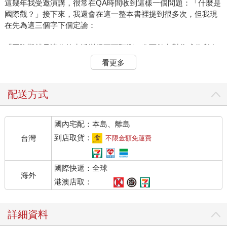
這幾年我受邀演講，很常在QA時間收到這樣一個問題：「什麼是
國際觀？」接下來，我還會在這一整本書裡提到很多次，但我現
在先為這三個字下個定論：
「國際觀就是讓你的生活變得更可預測，進而做出對你或你所在
群體最有益的決定。」
看更多
＊如果能預測油價那就太好了
配送方式
我舉一個每個人日常都會遇到的例子──油價。
國內宅配：本島、離島
石油和它的副產物充斥在我們的生活之中。你騎機車加的油、路
上踩著的瀝青、受傷塗抹的凡士林、孩子玩的塑膠樂高、打掃用
到店取貨：
台灣
不限金額免運費
的橡膠手套，這些統統都是從石油延伸而成的各樣石化產品。所
以你取得這些日常用品的成本，奠基在最上游的價格──油價。那
國際快遞：全球
油價又是因為什麼而浮動呢？以經濟學角度來說很簡單，就是供
海外
需平衡。需求大於供給，油價就會漲，反之則跌。但這個供需不
港澳店取：
是只看終端消費者，有時候我們更需著眼於供給者。石油在眾多
產油國中，大多是國營獨占企業，不是由王室掌控，就是政府列
詳細資料
管為國營企業。