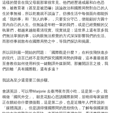
這樣的聲音在我父母親那輩很常見。他們經歷過戒嚴和白色恐
怖，被教育著（甚至是被恐嚇）談論政治和國際局勢對自己的人
生於事無補，所以乾脆就不談論了。彷彿生活中每個面向都能拆
成「我的事」和「別人的事」，只要安分守己，便能顧好方圓十
里內自己的人生。但無論是年輕一輩的我們，或是已經覺醒的父
執輩們，都越來越能看清現實。現實就是：這世界上還有眾多我
們無法掌握的事，以肉眼無法察覺的方式深深影響我們的生活。
而那些事就散布在國際局勢之中，等我們探訪和揭露。
所以回到最一開始的問題：「國際觀是什麼？」在科技飛快進步
的現代，語言已經不是我們探究國際局勢的障礙，這本書最後甚
至會教你如何使用科技一鍵翻譯外媒新聞。那撇開語言之後，我
們距離「具有國際觀」還有多遠？
我認為至少還需要三個步驟。
會講英語，可以帶Marjorie 去臺灣夜市買小吃，這是第一步，我
稱做「國民外交」。願意花點心思讀國際新聞，並曉得每家媒體
正在餵給你什麼價值觀，這是第二步，也是近幾年人們常說的
「媒體識讀」。但是讀得懂國際間的恩怨情仇，了解每個國家面