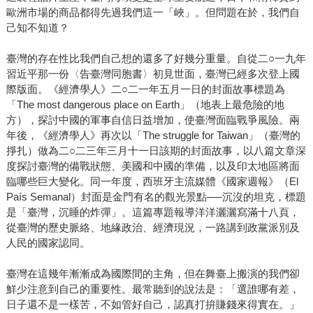
歐洲市場的商品都得先過我們這一「峽」。但問題在於，我們自
己知不知道？
臺灣的存在性比我們自己想的還多了好幾分重量。自從二○一九年
習近平那一份〈告臺灣同胞書〉初見世面，臺灣已經多次登上國
際版面。《經濟學人》二○二一年五月一日的封面故事標題為
「The most dangerous place on Earth」（地表上最危險的地
方），探討中國的軍事自信日益增加，使臺灣面臨戰爭風險。兩
年後，《經濟學人》再次以「The struggle for Taiwan」（臺灣的
掙扎）做為二○二三年三月十一日該期的封面故事，以八篇文章深
度探討臺灣的備戰狀態、美國和中國的準備，以及印太地區將面
臨哪些巨大變化。同一年度，西班牙主流媒體《國家週報》（El
País Semanal）封面是金門有名的觀光景點──沉沒的坦克，標題
是「臺灣，沉睡的炸彈」。這篇專題報導洋洋灑灑寫滿十八頁，
從臺灣的歷史脈絡、地緣政治、經濟現況，一路講到政黨派別及
人民的國家認同。
臺灣在這幾年漸漸成為國際間的主角，但在舞臺上搬演的我們卻
鮮少注意到自己的重要性。最常聽到的說法是：「選誰哪有差，
日子還不是一樣苦，不如管好自己，認真打拚賺錢來得實在。」