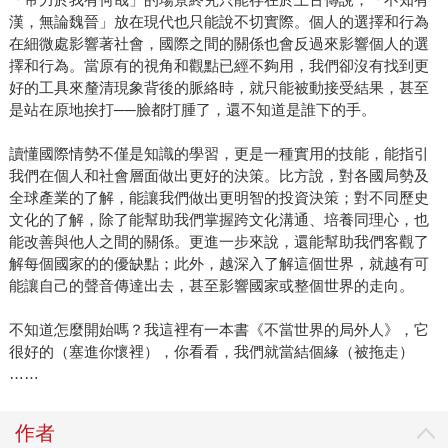
漢，無論魏晉」放在現代也只能說不切實際。個人的選擇和行為
在細微處影響著社會，國際之間的關係也會反過來影響個人的選
擇和行為。當原有的視角和觀點已經不夠用，我們卻沒有找到更
好的工具來釐清現象背後的脈絡時，就只能被動接受結果，甚至
是站在原地挨打──臉都打腫了，還不知道是誰下的手。
讀懂國際情勢不僅是知識的學習，更是一種實用的技能，能指引
我們在個人和社會層面做出更好的決策。比方說，對各國局勢及
全球產業的了解，能讓我們做出更明智的投資決策；對不同歷史
文化的了解，除了能幫助我們掌握跨文化溝通、培養同理心，也
能改善與他人之間的關係。更進一步來說，還能幫助我們客觀了
解每個國家的的優缺點；此外，越深入了解這個世界，就越有可
能讓自己的聲音傳達出去，甚至影響國家或整個世界的走向。
不知道怎麼開始嗎？我這裡有一本書《不當世界的局外人》，它
很好的（塞進你懷裡），你看看，我們就當結個緣（被拖走）
……
作者