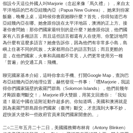
假設今天這位外國人叫Marjorie（念起來像「馬久禮」），來自太
平洋地區的巴布亞紐幾內亞（Papua New Guinea）。她來到你家
飯廳，晚餐上桌，這時候你會跟她聊什麼？首先，你得知道巴布
亞紐幾內亞在哪。她會跟你說在太平洋地區，澳洲的正上方。接
著你會問她：那你們國家最特別的是什麼？她會跟你說，他們國
家有八百多種語言，而且這些語言都還有人在使用。你驚訝地問
為什麼有這麼多語言？她會告訴你，因為他們有非常多小島，島
嶼上住著不同的民族，大家都用自己的語言對話；而且更酷的
是，在他們國家，火車和高鐵都不常見，人們更常使用另一種
「普遍」的交通工具：飛機。
聊完國家基本介紹，這時你拿出手機、打開Google Map，查詢巴
布亞紐幾內亞的地理位置，赫然發現一件事：「嘿Marjorie，我認
得你們國家隔壁的索羅門群島（Solomon Islands），他們前幾年
才剛跟臺灣斷交！」Marjorie 睜大雙眼，用英文回應你：「我知
道！最近中國在這附近動作超多的。你知道嗎，美國和澳洲就是
因為索羅門群島跟你們國家（臺灣）斷交，才意識到大事不妙，
趕快派大使和一些政府官員來我們國家開會的。」
二○二三年五月二十二日，美國國務卿布林肯（Antony Blinken）