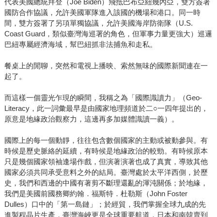
代表美國總統拜登（Joe Biden）飛抵巴布亞紐幾內亞，雙方簽署
國防合作協議，允許美國軍隊進入該國的機場和港口。同一時
間，雙方簽署了另項單獨協議，允許美國海岸防衛隊（U.S.
Coast Guard，類似臺灣海巡署的角色，但軍事力量更強大）巡邏
巴紐專屬經濟海域，幫巴紐抓非法捕魚和走私。
餐桌上的閒聊，突然和電視上播映、索然無味的國際新聞連在一
起了。
而這樣一個靈光乍現的瞬間，我稱之為「國際識讀力」（Geo-
Literacy，此一詞彙最早是由國家地理頻道於二○一四年提出的，
原意是地緣政治觀察力，這邊再多加媒體識讀一義）。
國際上的每一個動靜，往往包含數個國家的主動或被動參與。有
時候是歷史脈絡的延續，有時候是地緣政治的較勁。有時候原本
只是幾個國家領袖逢場作戲，但演著演著也成了真實，導致其他
國家必須共同承受意料之外的結局。臺灣處於太平洋西側，於歷
史，我們和西邊的中國有著剪不斷理還亂的渾沌關係；於地緣，
我們是美國前國務卿約翰．福斯特．杜勒斯（John Foster
Dulles）口中的「第一島鏈」；於經貿，我們掌握全球九成的先
進製程晶片生產，臺灣海峽更是全球重要航道，日本和南韓賣到