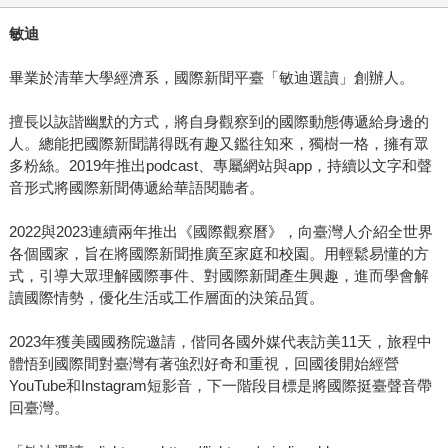
敏迪
畢業於清華大學經濟系，國際新聞平臺「敏迪選讀」創辦人。
擅長以詼諧幽默的方式，將自身觀察到的國際動態傳遞給身邊的
人。總能把國際新聞講得既有趣又鑑往知來，獨樹一格，擁有眾
多粉絲。2019年推出podcast、專屬網站與app，持續以文字和聲
音形式將國際新聞傳遞給華語閱聽者。
2022與2023連續兩年推出《國際觀察曆》，向臺灣人介紹全世界
各個國家，旨在將國際新聞推廣至家庭和校園。用輕鬆易懂的方
式，引導大眾理解國際事件、對國際新聞產生興趣，進而學會解
讀國際情勢，優化生活或工作層面的決策品質。
2023年獲美國國務院邀請，偕同各國外媒代表訪美11天，旅程中
體悟到國際間對臺灣有著強烈好奇和重視，回國後開始經營
YouTube和Instagram短影音，下一階段目標是將國際挺臺聲音帶
回臺灣。