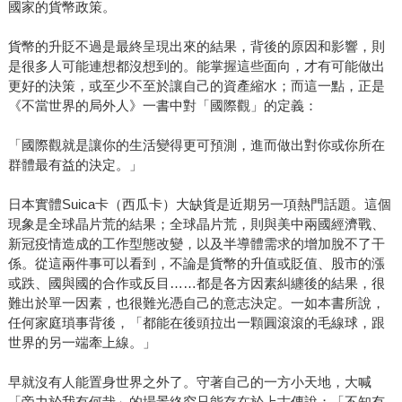
國家的貨幣政策。
貨幣的升貶不過是最終呈現出來的結果，背後的原因和影響，則
是很多人可能連想都沒想到的。能掌握這些面向，才有可能做出
更好的決策，或至少不至於讓自己的資產縮水；而這一點，正是
《不當世界的局外人》一書中對「國際觀」的定義：
「國際觀就是讓你的生活變得更可預測，進而做出對你或你所在
群體最有益的決定。」
日本實體Suica卡（西瓜卡）大缺貨是近期另一項熱門話題。這個
現象是全球晶片荒的結果；全球晶片荒，則與美中兩國經濟戰、
新冠疫情造成的工作型態改變，以及半導體需求的增加脫不了干
係。從這兩件事可以看到，不論是貨幣的升值或貶值、股市的漲
或跌、國與國的合作或反目……都是各方因素糾纏後的結果，很
難出於單一因素，也很難光憑自己的意志決定。一如本書所說，
任何家庭瑣事背後，「都能在後頭拉出一顆圓滾滾的毛線球，跟
世界的另一端牽上線。」
早就沒有人能置身世界之外了。守著自己的一方小天地，大喊
「帝力於我有何哉」的場景終究只能存在於上古傳說；「不知有