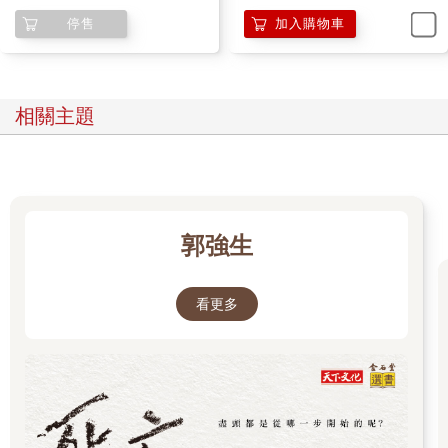
際脈動；如果你是家裡正準備要裝潢，選用的是進口大理石和特
讀力(加贈「敏迪選讀」局內
停售
加入購物車
殊油漆，就必須接受進口成本漲價的事實，或是乾脆延後裝修。
人筆記本)
當你掌握國際局勢，你才能提早預測自己何時要加油，或是要不
要多囤一些原料，以度過長途運送的能源寒冬。這就是我說的國
際觀：你掌握了油價漲跌的趨勢，進而做出對你或你所在群體最
有益的決定。
相關主題
不只是石油，電費、天然氣亦然。我們把鏡頭轉向中國。二○二一
年十月，中國即將進入冷峭的冬天。就在大家包袱款款準備回家
鄉放十一長假時，中共政府突然宣布東北一帶開始限電，高耗能
的工廠統統停工，就連路上紅綠燈都不給亮。東北人苦不敢言，
郭強生
在外地的東北人更糾結：要不要回家呢？老家現在限電沒暖氣，
還是我就先待在原地？
看更多
看似中國國內的民生問題，背後又是各種國際局勢盤根錯節。
中國政府手段做得絕是一回事，但主因其實是國際煤價大漲，再
加上中國和澳洲打貿易戰，中國主動宣布停止進口澳洲煤礦，少
了一個重要煤礦來源。這時候可能有人說，中國自己不是也有產
煤嗎？地理課本都有教，山西的煤礦是出了名的多啊。這時候又
再拉出另一個國際局勢的遠因──解決地球暖化。身為全球前幾大