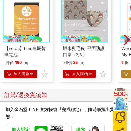
臺那麼用心，有專屬國際新聞的電視節目。網路新聞就更不用說
了，大概只有國際新聞從業人員有那個美國時間，每天走訪各家
網站，一篇一篇點開來看。
過度分散的新聞來源，使得我們像在雲裡霧裡登山的旅人，我們
都知道要往上走，但往上的路是哪一條？怎麼走才不費力？這些
都沒人整理啊。
【hereu】hero專屬替
蝦米與毛孩_平面防護
World
換電池
口罩（2入）
My F
這是個結構性問題。各家媒體試圖提供優質的國際新聞，但是資
Book
源有限，只能播出零星時段，提供短篇、吸引眼球的主題。當國
490
35
特價
元
特價
元
9
折
際新聞成了媒體產業鏈中枝微末節的眾多分支之一，就成了雞生
加入購物車
加入購物車
蛋蛋生雞，你怪我我怪你的惡性循環。因為產業不夠健全，無法
培養一個系統性、專門報導國際新聞的媒體，就造成我們現在看
到的「來源分散」。當來源越分散，越會造成閱聽者相當大的學
訂購/退換貨須知
習負擔。
第二個問題，疏離感。
加入金石堂 LINE 官方帳號『完成綁定』，隨時掌握出貨動
態：
國際新聞要成為一個被重視的主題，最優先要解決的是大眾的疏
離感。