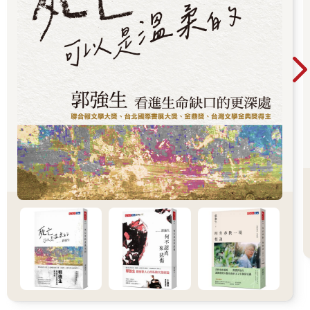
碳排放國，習近平到處跟國際組織和各國領袖開支票，信誓旦旦
要在二○三○年碳達峰（意指二氧化碳排放量達到歷史最高值，達
峰之後進入逐步下降階段，是碳中和的前置條件），二○六○年碳
中和。這些話他在外頭喊得震天價響，回到國內可不能變成芭樂
票，所以中國政府一直想辦法控制國內碳排放。
尷尬的是，同一時間，中央政府又持續要地方繳出經濟成績單，
趁著全球疫情嚴重，迅速拿回世界工廠的地位。於是全國工廠產
能全開，二○二一年第一季就拚出一波一八．三％的經濟成長率。
這下可好，說好節能減碳，結果你給我搞出更多碳排。再加上中
國大多是老舊礦場，不僅碳排汙染嚴重，更是常常發生工安事
故，於是中國政府乾脆宣布山西煤礦停止開挖，復工率給我降到
五○％以下。我不允許你們挖煤礦，你們就沒煤可燒，就可以快速
降低碳排放了。
再一次，看似國內政治影響中國限電，實際上關乎全球原物料價
格、中國和澳洲的恩怨情仇，以及想都沒想過的氣候變遷。如果
東北人民沒有看國際新聞，恐怕會以為國家是不是窮到沒錢發
電。相反的，如果有人深謀遠慮想得精，說不定早就囤好柴火，
或是早就到南方另謀生路了。