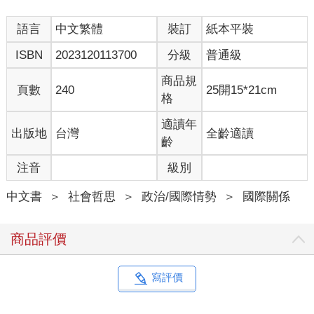
我們就以二○二○年破天荒的油價大跌為例。
語言
中文繁體
裝訂
紙本平裝
二○二○年二月，全球疫情大爆發，各國宣布關閉邊境，飛機停
ISBN
2023120113700
分級
普通級
飛，郵輪停駛。隨著經濟活動逐漸停擺，全球的石油需求也跟著
降低。畢竟都不出門了，哪還需要加油呢？當需求降低，價格也
商品規
頁數
240
25開15*21cm
就會跟著下調。全球石油價格慢慢從一桶八十美元，跌價到一桶
格
四十美元，攔腰折半。以上是需求者造成的跌價。但要注意，這
還不是壓垮油價的最後一根稻草，沙烏地阿拉伯和俄羅斯的吵架
適讀年
出版地
台灣
全齡適讀
才是。
齡
注音
級別
沙烏地阿拉伯是石油輸出國組織（OPEC）的主導者。這個組織
規範各個石油輸出國的售出價格是高是低、要輸出多少桶，目的
中文書
＞
社會哲思
＞
政治/國際情勢
＞
國際關係
是為了鞏固這些石油國家的共同利益，避免有某個國家刻意削價
競爭，陷入油價的惡性循環。
商品評價
鏡頭轉到另一個主角──俄羅斯。俄羅斯也是石油大國，卻不在
OPEC內，並和其他九個同樣不在OPEC內的石油輸出國組成一
隊，稱做「non-OPEC」。有一天，OPEC和non-OPEC在聊天，
寫評價
他們突然靈機一動，發現欸如果我們兩邊都少生產一些，維持市
場上的石油稀缺性，這樣油價就會一直很漂亮，豈不樂哉？這個