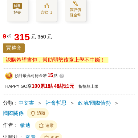
寫評價
好書
喜歡+1
賺金幣
315
9
折
元
350
元
買整套
認購希望書包，幫助弱勢孩童上學不中斷！
15
預計最高可得金幣
點
?
100累1點 4點抵1元
HAPPY GO享
折抵無上限
分類：
中文書
＞
社會哲思
＞
政治/國際情勢
＞
國際關係
追蹤
作者：
敏迪
追蹤
出版社：
究竟
追蹤