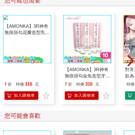
您可能也需要
下，某些節目基於各種原因收掉了，但這不妨礙我們得出一個結
論：臺灣是有國際新聞的，而且願意投入資源的媒體並不少。
既然如此，為什麼我們還是覺得國際新聞很難讀？為什麼總覺得
打開電視，新聞臺都是貓狗大戰海鮮鍋？我們跟認真做國際新聞
的媒體之間，彷彿米開朗基羅的〈創造亞當〉，彼此都伸長手
指，卻總是觸碰不到、遍尋不著。不用說老百姓一直抱怨臺灣沒
有國際新聞了，國際新聞從業人員可能也正哀號著，世界上最遠
的距離，就是我就在每天晚上七點到八點某某電視臺，向你播報
國際新聞，但你卻不知道我在這裡。
【AMONKA】3R神奇
【AMONKA】3R神奇
對常
一定是哪裡出了問題。
無痕掛勾花瓣造型乳液
無痕掛勾金魚造型牙刷
欲為 
罐（法式鄉村）（粉
架（法式鄉村）（粉
315
315
7
折
特價
元
7
折
特價
元
特價
第一個癥結點在於過度分散。
紅）2入
紅）2入
加入購物車
加入購物車
我們剛剛講了這麼多電視臺節目，我也會把一些文字型網路媒體
資源放到〈附錄〉做為延伸閱讀，這樣看來，似乎有很多工具了
呀，怎麼我們還是不得其門而入？主要原因在於來源的過度分
您可能會喜歡
散。如果你不是一天二十四小時都守在電視機前的大樓保全或小
吃店阿姨，你很難等到每個整點新聞裡頭那短短十分鐘的
airtime（播報時間）。如果沒有上述整理，你大概也不知道電視