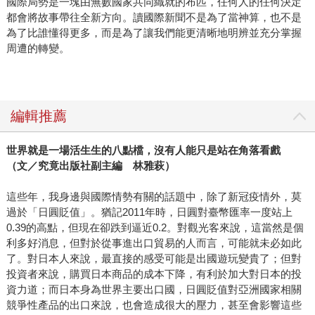
國際局勢是一塊由無數國家共同織就的布匹，任何人的任何決定
都會將故事帶往全新方向。讀國際新聞不是為了當神算，也不是
為了比誰懂得更多，而是為了讓我們能更清晰地明辨並充分掌握
周遭的轉變。
編輯推薦
世界就是一場活生生的八點檔，沒有人能只是站在角落看戲
（文／究竟出版社副主編 林雅萩）
這些年，我身邊與國際情勢有關的話題中，除了新冠疫情外，莫
過於「日圓貶值」。猶記2011年時，日圓對臺幣匯率一度站上
0.39的高點，但現在卻跌到逼近0.2。對觀光客來說，這當然是個
利多好消息，但對於從事進出口貿易的人而言，可能就未必如此
了。對日本人來說，最直接的感受可能是出國遊玩變貴了；但對
投資者來說，購買日本商品的成本下降，有利於加大對日本的投
資力道；而日本身為世界主要出口國，日圓貶值對亞洲國家相關
競爭性產品的出口來說，也會造成很大的壓力，甚至會影響這些