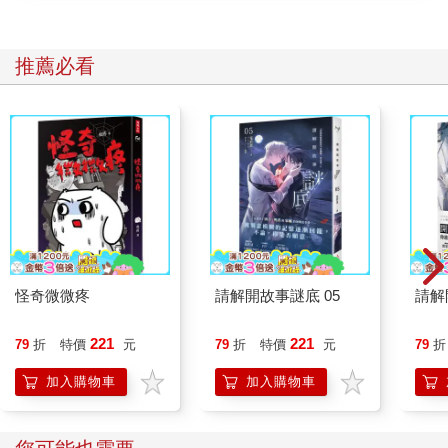
所以讀國際新聞不是拿來炫耀我們多有國際觀；相反的，它能讓
你的生活變得更可預測。你有機會判斷油價什麼時候會漲，股票
推薦必看
哪時候跌，還能知道哪時候去歐洲旅遊不安全（是的，就算是歐
洲也有不安全的時候），或是晚一點換日幣會比較划算。我一直
都覺得，越認識外面的世界，越能明辨近在咫尺的危險。
更重要的是，多看國外發生的事，有助於我們解讀國內各種現
象。臺灣吵著要不要核食和萊豬，那國外都怎麼做？歐美各大媒
體都在分析臺灣海峽的軍事布局，那我們自己該怎麼看待軍售
案？越南和新加坡為什麼可以在各大國際組織穿梭自如，臺灣能
否效法？讀國際新聞除了優化個人和家庭生活的決策，更是因為
他山之石可以攻錯。把國際歷史經驗套用到臺灣處境，那股不安
怪奇微微疼
請解開故事謎底 05
請解
和不確定感，將會漸漸消弭。
＊為什麼國際新聞這麼難讀？
221
221
79
折
特價
元
79
折
特價
元
79
折
加入購物車
加入購物車
以前我們總嫌臺灣沒有國際新聞，每次去小吃店用餐，在店裡坐
了一個半小時，電視臺放送的國際新聞大概不超過十分鐘。但其
實臺灣有許多國際新聞可看。（中略）……或許看到這本書的當