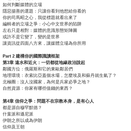
如何判斷媒體的立場
隱惡揚善的選題：只讓你看到他想給你看的
你的司馬昭之心，我從標題就看出來了
編輯者的立場之爭：小心中文世界的陷阱
左右只是相對：媒體的意識形態矩陣圖
或許不是它變了，變的是世界
讓資訊從四面八方來，讓媒體立場為你所用
Part 2 建構你的國際識讀框架
第3章 遠水和近火：一切都從地緣政治說起
鄰國方位：俄羅斯和它的東歐鄰居們
地理環境：衣索比亞蓋個水壩，怎麼埃及和蘇丹就生氣了？
北極圈：沒人沒國家，為何是兵家必爭之地？
自然資源：你家有哪些值錢的東西？
第4章 信仰之爭：問題不在宗教本身，是有心人
都是源自穆罕默德？
什葉派和遜尼派
伊朗之所以成為伊朗
信仰及王朝