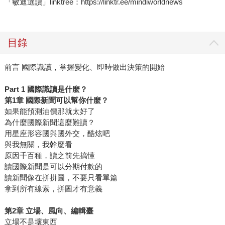
「敏迪選讀」linktree：https://linktr.ee/mindiworldnews
目錄
前言 國際識讀，掌握變化、即時做出決策的開始
Part 1 國際識讀是什麼？
第1章 國際新聞可以幫你什麼？
如果能預測油價那就太好了
為什麼國際新聞這麼難讀？
用星座形容國與國外交，酷炫吧
與我無關，我幹麼看
原因千百種，讀之前先搞懂
讀國際新聞是可以分期付款的
讀新聞像在拼拼圖，不要只看單篇
拿到所有線索，拼圖才有意義
第2章 立場、風向、編輯臺
立場不是壞東西