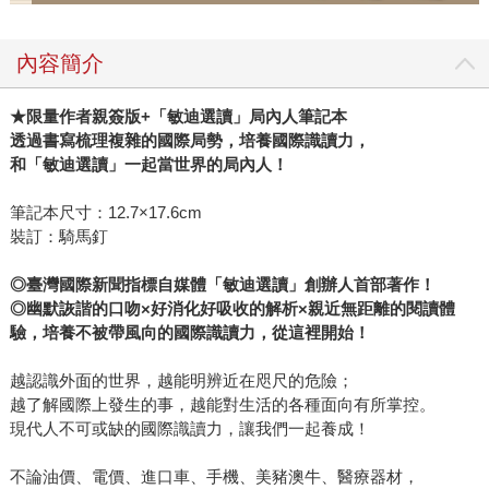
內容簡介
★
限量作者親簽版+「敏迪選讀」局內人筆記本
透過書寫梳理複雜的國際局勢，培養國際識讀力，
和「敏迪選讀」一起當世界的局內人！
筆記本尺寸：12.7×17.6cm
裝訂：騎馬釘
◎
臺灣國際新聞指標自媒體「敏迪選讀」創辦人首部著作！
◎
幽默詼諧的口吻×好消化好吸收的解析×親近無距離的閱讀體
驗，培養不被帶風向的國際識讀力，從這裡開始！
越認識外面的世界，越能明辨近在咫尺的危險；
越了解國際上發生的事，越能對生活的各種面向有所掌控。
現代人不可或缺的國際識讀力，讓我們一起養成！
不論油價、電價、進口車、手機、美豬澳牛、醫療器材，