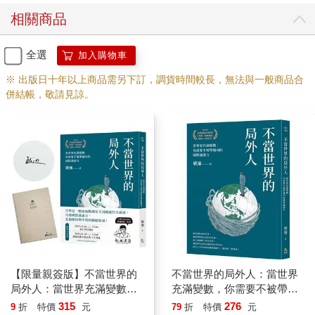
組合就被稱為「OPEC+」。
相關商品
可是雙方討論來討論去，總是找不到共識，尤其俄羅斯說什麼都
不願意降到大家規定的數字。一來這樣他會少賺，二來他不想當
全選
加入購物車
沙烏地阿拉伯的小跟班，他想當家做主。哇，俄羅斯耍脾氣，這
※ 出版日十年以上商品需另下訂，調貨時間較長，無法與一般商品合
下沙烏地阿拉伯也不爽了。二○二○年三月，沙烏地阿拉伯心一
併結帳，敬請見諒。
橫，宣布大幅下調原油出口價格。除此之外，還計畫下個月大幅
提高原油產量，每天超過一千萬桶。
不是啊，全世界都不太需要這麼多石油了，沙烏地阿拉伯你還增
產，這豈不是提油救火嗎？總之在報復性降價之後，油價來到一
桶只要三十美元。這是什麼概念？就是連一桶可樂都比一桶石油
貴的意思。所以在二○二○年四月左右，你有沒有覺得去加油時，
油錢都便宜得要死。怎麼以前要一百元的現在都加不到六十元，
還一度懷疑是不是加油站工讀生都沒幫你加滿？還是政府體恤人
民工作辛苦，幫大家調降油價？不是的。仔細看，油價其實是跟
著國際局勢波動的，跟國內政治沒太大關聯。
【限量親簽版】不當世界的
不當世界的局外人：當世界
這就是我說的，國際局勢影響你的生活決策。今天如果你是做國
局外人：當世界充滿變數，
充滿變數，你需要不被帶風
際貿易的，要計算貨櫃進出口的成本，就不能不搞清楚現在的國
你需要不被帶風向的國際識
向的國際識讀力
315
276
9
折
特價
元
79
折
特價
元