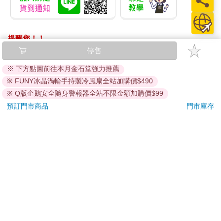
以前我都跟別人說，「敏迪選讀」的使命就是拉近臺灣人與國際
局勢的距離，但後來我發現這個思維不夠精準：生活和國際局勢
之間，本來就沒有距離。伊朗的局勢會影響我明天加油的油價；
提醒您！！
歐盟和科技巨頭的隱私權聽證會，會讓我做App的堂哥一個頭兩
金石堂及銀行均不會請您操作ATM! 如接獲電話要求您前往
停售
個大。你環顧四周，生活的方方面面本來就跟國際局勢有關，只
ATM提款機，請不要聽從指示，以免受騙上當！
※ 下方點圖前往本月金石堂強力推薦
是因為資訊量太大且錯綜複雜，我們的天性會自動忽視，化繁為
簡。經過一層又一層的省略，最終來到我們眼前的資訊統統被化
退換貨須知：
※ FUNY冰晶渦輪手持製冷風扇全站加購價$490
整為零了。彷彿這座島是個遊戲沙盒，我們過我們自己的生活，
**提醒您，鑑賞期不等於試用期，退回商品須為全新狀態**
※ Q版企鵝安全隨身警報器全站不限金額加購價$99
與外界何干。
依據「消費者保護法」第19條及行政院消費者保護處公告之
預訂門市商品
門市庫存
「通訊交易解除權合理例外情事適用準則」，以下商品購買
當然不是這樣。沒有一個國家可以成為沙盒，尤其臺灣身為一個
後，除商品本身有瑕疵外，將不提供7天的猶豫期：
海島國家，更是凡事皆與國際接軌。
易於腐敗、保存期限較短或解約時即將逾期。（如：生
鮮食品）
那如果我把國際新聞變得有趣呢？試想，如果國際新聞變成鄉土
依消費者要求所為之客製化給付。（客製化商品）
劇，裡頭有很多愛恨情仇，要吵架有吵架，要奪權有奪權，你是
報紙、期刊或雜誌。（含MOOK、外文雜誌）
不是就覺得，噢，這好像很有趣，我想繼續追。人們喜歡看口水
經消費者拆封之影音商品或電腦軟體。
戰，那簡單啊，我就寫「國與國之間的口水戰」；大家愛聽八
卦，我就去挖出那些國際組織私底下的權力鬥爭。就算我們暫時
非以有形媒介提供之數位內容或一經提供即為完成之線
還沒找到這些新聞與臺灣的連結，至少讓你提起興趣，願意多追
上服務，經消費者事先同意始提供。（如：電子書、電
一點了，是不是聽起來不難？這就是「敏迪選讀」在做的事。