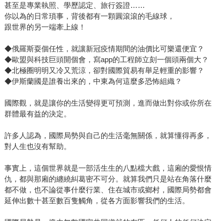
甚至是專業執照、學歷認定、旅行簽證……
你以為的日常瑣事，背後都有一顆圓滾滾的毛線球，
跟世界的另一端牽上線！
◆俄羅斯耍個任性，就讓新冠疫情期間的油價比可樂還便宜？
◆歐盟與科技巨頭開個會，寫app的工程師立刻一個頭兩個大？
◆北極圈明明又冷又荒涼，卻對國際貿易有舉足輕重的影響？
◆伊斯蘭國是誰養出來的，中東為何這麼多恐怖組織？
國際觀，就是讓你的生活變得更可預測，進而做出對你或你所在
群體最有益的決定。
許多人認為，國際局勢與自己的生活毫無關係，就算懂得再多，
對人生也沒有幫助。
事實上，這個世界就是一部活生生的八點檔大戲，這廂的愛恨情
仇，都與那廂的纏繞糾葛密不可分。就算我們只是站在角落什麼
都不做，也不論從事什麼行業、住在城市或鄉村，國際局勢都會
延伸出數十甚至數百隻觸角，從各方面影響我們的生活。