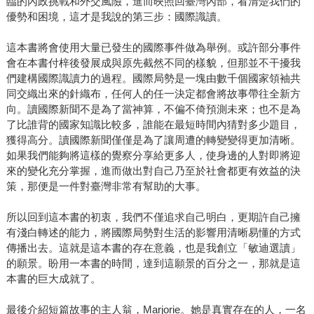
臨的內政挑戰和外交風險，進而映照回臺灣內部，看清楚我們的
優勢和困境，這才是我說的第三步：國際識讀。
這本書將會使用大量已發生的國際事件做為舉例。或許部分事件
會在本書付梓後發展成與原先截然不同的樣貌，但那並不干擾我
們建構國際識讀力的過程。國際局勢是一塊由數千個國家領袖共
同交織出來的針織布，任何人的任一決定都會將故事帶往全新方
向。讀國際新聞不是為了當神算，不偏不倚預測未來；也不是為
了比誰背的國家知識比較多，誰能在最短時間內猜對多少題目，
獲得高分。讀國際新聞僅僅是為了讓周遭的轉變變得更加清晰。
如果我們能夠將這樣的覺察分享給更多人，使身邊的人對即將迎
來的變化充分掌握，進而做出對自己乃至於社會都更有效益的決
策，那便是一件對臺灣非常有幫助的大事。
所以回到這本書的初衷，我們不僅追求自己明白，更期許自己擁
有淺白轉述的能力，將國際局勢對生活的影響用清晰易懂的方式
傳播出去。這就是這本書的存在意義，也是我創立「敏迪選讀」
的願景。盼用一本書的時間，達到這願景的百分之一，那就是這
本書的巨大成就了。
最後介紹短篇故事的主人翁，Marjorie。她是真實存在的人，一名