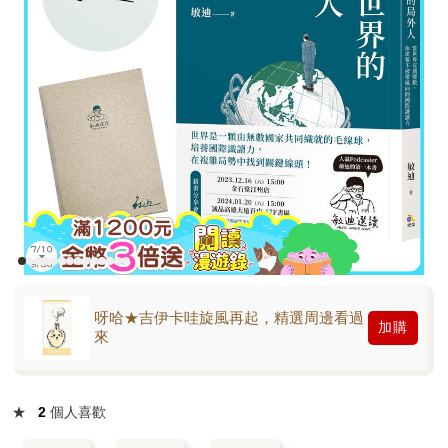
呀哈★吉伊卡哇旋風再起，精選周邊看過
加購
來
★
2
個人喜歡