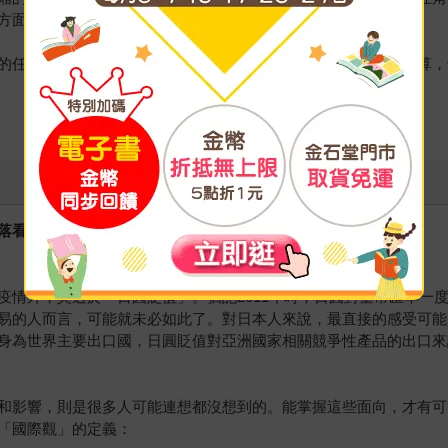
方面影響我們的生活。
的任何決定都會將故事帶往全新方向。讀國際新聞不是為了當神算，
落看戲
情外，莫過於「日圓貶值」。猶記2011年時，日圓對臺幣匯率一度站上
易的人而言，可能就未必如此了。對日本人來說，最直接的感受可能
身為世界主要出口國，日圓貶值對亞洲國家相關競爭性產品的出口來
和影響，則是很多人可能連想都沒想到的。能掌握這些面向，才有可
「國際觀」的定義：