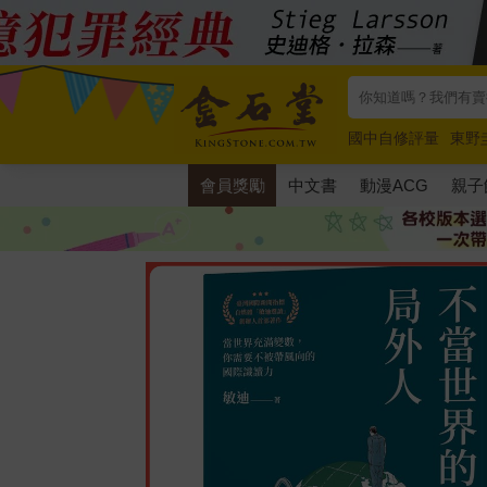
國中自修評量
東野
唯紅花綻放
奧德賽
會員獎勵
中文書
動漫ACG
親子