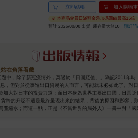
立即結帳
加入購物車
※ 本商品會員日滿額金幣加碼回饋最高15倍
預計 2026/08/08 出貨
庫存量大於10
預訂門
是站在角落看戲
好消息，但對於從事進出口貿易的人而言，可能就未必如此了。對
於加大對日本的投資力道；而日本身為世界主要出口國，日圓貶
 貨幣的升貶不過是最終呈現出來的結果，背後的原因和影響，
資產縮水；而這一點，正是《不當世界的局外人》一書中對「國
 日本實體Suica卡（西瓜卡）大缺貨是近期另一項熱門話題
以及半導體需求的增加脫不了干係。從這兩件事可以看到，不論
於單一因素，也很難光憑自己的意志決定。一如本書所說，任何