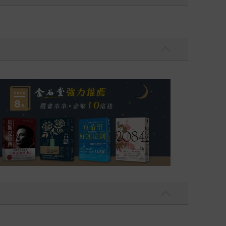
哉」的場景終究只能存在於上古傳說；「不知有漢，
個人的選擇和行為。當原有的視角和觀點已經不夠
了，還不知道是誰下的手。 讀懂國際情勢不僅是
業的了解，能讓我們做出更明智的投資決策；對不
還能幫助我們客觀了解每個國家的的優缺點；此
始嗎？我這裡有一本書《不當世界的局外人》，它很