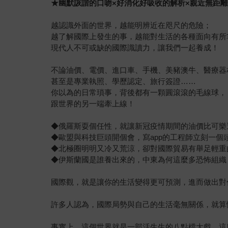
★
幽默詼諧的口吻×好消化好吸收的解析×親近無距
越認識外面的世界，越能明辨近在咫尺的危險；
越了解國際上發生的事，越能對生活的各種面向有所
現代人不可或缺的國際識讀力，讓我們一起養成！
不論油價、電價、進口車、手機、美豬澳牛、醫療器
甚至是專業執照、學歷認定、旅行簽證……
你以為的日常瑣事，背後都有一顆圓滾滾的毛線球，
跟世界的另一端牽上線！
◆俄羅斯耍個任性，就讓新冠疫情期間的油價比可樂
◆歐盟與科技巨頭開個會，寫app的工程師立刻一個
◆北極圈明明又冷又荒涼，卻對國際貿易有舉足輕重
◆伊斯蘭國是誰養出來的，中東為何這麼多恐怖組織
國際觀，就是讓你的生活變得更可預測，進而做出對
許多人認為，國際局勢與自己的生活毫無關係，就算
事實上，這個世界就是一部活生生的八點檔大戲，這