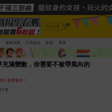
0
登入/註冊
電
居家休閒
日用食品
影音
售票
界充滿變數，你需要不被帶風向的
辦人首部著作！
 電子書