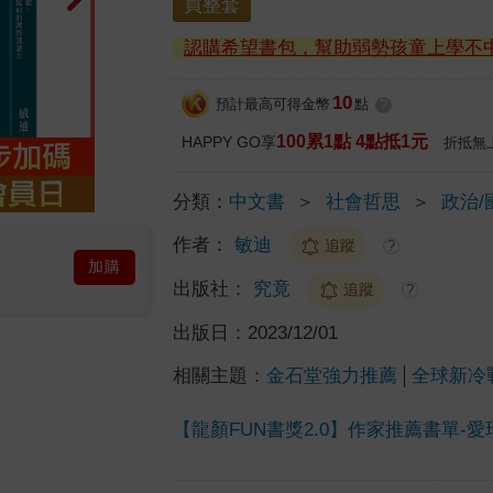
買整套
認購希望書包，幫助弱勢孩童上學不
10
預計最高可得金幣
點
?
100累1點 4點抵1元
HAPPY GO享
折抵無
分類：
中文書
＞
社會哲思
＞
政治/
作者：
敏迪
追蹤
?
加購
出版社：
究竟
追蹤
?
出版日：
2023/12/01
相關主題：
金石堂強力推薦
全球新冷
【龍顏FUN書獎2.0】作家推薦書單-