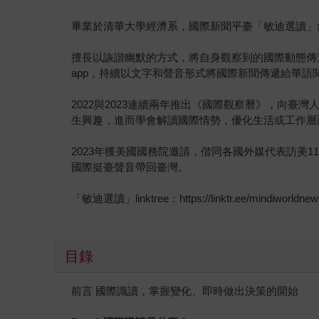
畢業於清華大學經濟系，國際新聞平臺「敏迪選讀」
擅長以詼諧幽默的方式，將自身觀察到的國際動態傳遞
app，持續以文字和聲音形式將國際新聞傳遞給華語
2022與2023連續兩年推出《國際觀察曆》，向
生興趣，進而學會解讀國際情勢，優化生活或工作層
2023年獲美國國務院邀請，偕同各國外媒代表訪美11
國際挺臺聲音帶回臺灣。
「敏迪選讀」linktree：https://linktr.ee/mindiworldnew
目錄
前言 國際識讀，掌握變化、即時做出決策的開始