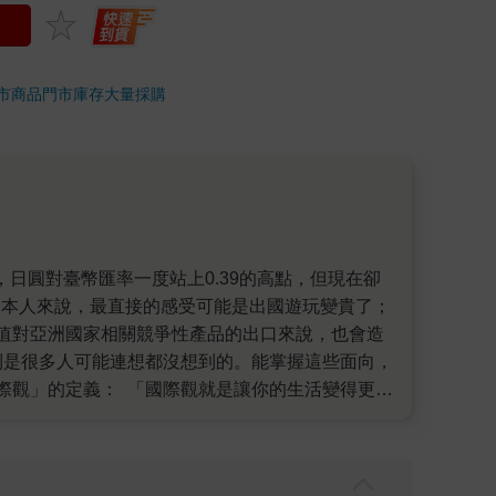
市商品
門市庫存
大量採購
日本人來說，最直接的感受可能是出國遊玩變貴了；
值對亞洲國家相關競爭性產品的出口來說，也會造
則是很多人可能連想都沒想到的。能掌握這些面向，
際觀」的定義： 「國際觀就是讓你的生活變得更可
。這個現象是全球晶片荒的結果；全球晶片荒，則與
是貨幣的升值或貶值、股市的漲或跌、國與國的合
家庭瑣事背後，「都能在後頭拉出一顆圓滾滾的毛