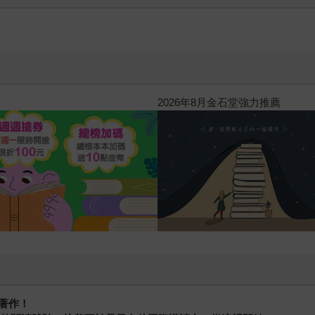
置身世界之外了。守著自己的一方小天地，大喊「帝力於我有何
擇和行為在細微處影響著社會，國際之間的關係也會反過來影響
脈絡時，就只能被動接受結果，甚至是站在原地挨打──臉都打腫
個人和社會層面做出更好的決策。比方說，對各國局勢及全球產
通、培養同理心，也能改善與他人之間的關係。更進一步來說，
音傳達出去，甚至影響國家或整個世界的走向。 不知道怎麼開
2026年8月金石堂強力推薦
被拖走）……
著作！