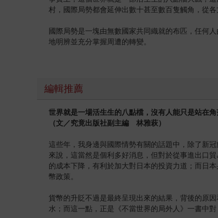
村，國際局勢都會延伸出數十甚至數百隻觸角，從各
國際局勢是一塊由無數國家共同織就的布匹，任何人
地明辨並充分掌握周遭的轉變。
編輯推薦
世界就是一場活生生的八點檔，沒有人能只是站在角
（文／究竟出版社副主編 林雅萩）
這些年，我身邊與國際情勢有關的話題中，除了新冠疫
來說，這當然是個利多好消息，但對於從事進出口貿
的成本下降，有利於加大對日本的投資力道；而日本
幣政策。
貨幣的升貶不過是最終呈現出來的結果，背後的原因
水；而這一點，正是《不當世界的局外人》一書中對