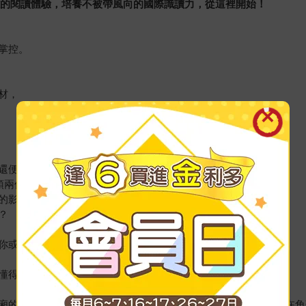
離的閱讀體驗，培養不被帶風向的國際識讀力，從這裡開始！
掌控。
材，
還便宜？
頭兩個大？
的影響？
？
你或你所在群體最有益的決定。
懂得再多，對人生也沒有幫助。
廂的愛恨情仇，都與那廂的纏繞糾葛密不可分。就算我們只是站在角