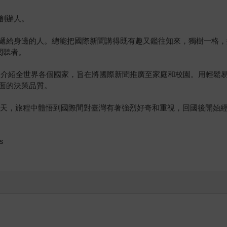
創辦人。
給身邊的人。總能把國際新聞講得既有趣又鑑往知來，獨樹一格，擁有眾
閱聽者。
臺灣人介紹全世界各個國家，旨在將國際新聞推廣至家庭和校園。用輕
面的決策品質。
天，旅程中體悟到國際間對臺灣有著強烈好奇和重視，回國後開始經營You
s