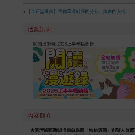
線球，跟世界的另一端牽上線。」 早就沒有人能
無論魏晉」放在現代也只能說不切實際。個人的選
【金石堂選書】帶你重溫紙張的芬芳，捧書的安穩。
用，我們卻沒有找到更好的工具來釐清現象背後的
知識的學習，更是一種實用的技能，能指引我們在
活動訊息
同歷史文化的了解，除了能幫助我們掌握跨文化溝
外，越深入了解這個世界，就越有可能讓自己的聲
閱讀漫遊錄-2026上半年暢銷榜
好的（塞進你懷裡），你看看，我們就當結個緣（
內容簡介
★
臺灣國際新聞指標自媒體「敏迪選讀」創辦人首部