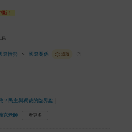
中斷！
上限
國際情勢
＞
國際關係
追蹤
?
戰？民主與獨裁的臨界點
愛瑞克老師
看更多