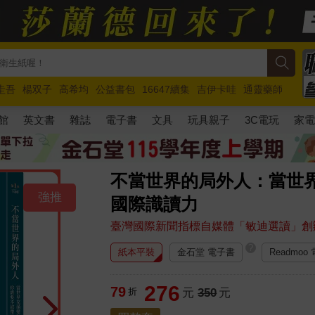
圭吾
楊双子
高希均
公益書包
16647續集
吉伊卡哇
通靈藥師
路邊攤新作
馬斯克
玩具總動員5
超慢跑
館
英文書
雜誌
電子書
文具
玩具親子
3C電玩
家
不當世界的局外人：當世
強推
國際識讀力
臺灣國際新聞指標自媒體「敏迪選讀」創
?
紙本平裝
金石堂 電子書
Readmoo
276
79
折
元
350
元