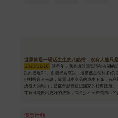
世界就是一場活生生的八點檔，沒有人能只
2023/12/18
這些年，我身邊與國際情勢有關的話題中，除了新冠疫情外，莫過於「日圓貶值」。猶記2011年時，日圓對臺幣匯率一度站上0.39的高點，但現在卻
跌到逼近0.2。對觀光客來說，這當然是個利多
但對投資者來說，購買日本商品的成本下降，有利
成很大的壓力，甚至會影響這些國家的貨幣政策。
才有可能做出更好的決策，或至少不至於讓自己的
預測，進而做出對你或你所在群體最有益的決定。」
美中兩國經濟戰、新冠疫情造成的工作型態改變，
作或反目……都是各方因素糾纏後的結果，很難出
優惠活動