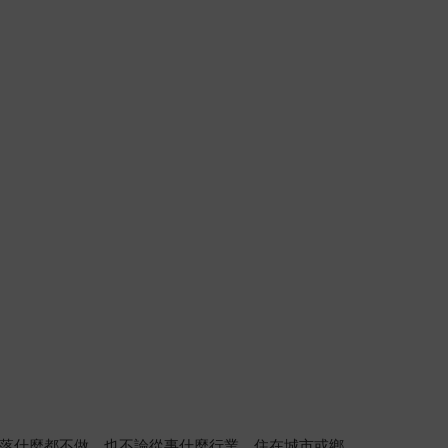
落什麼都不做，也不論從事什麼行業、住在城市或鄉