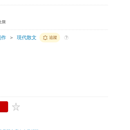
上限
創作
＞
現代散文
追蹤
?