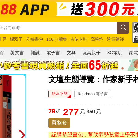
圭吾
楊双子
公益書包
16647續集
吉伊卡哇
高希均
通靈藥師
路邊攤新作
馬斯克
玩具總動員5
超慢跑
館
英文書
雜誌
電子書
文具
玩具親子
3C電玩
家
文壇生態導覽：作家新手村
紙本平裝
Readmoo 電子書
277
79
折
元
350
元
買整套
認購希望書包，幫助弱勢孩童上學不