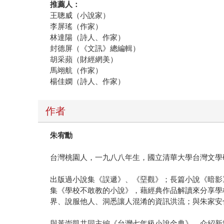
推薦人：
王聰威（小說家）
李屏瑤（作家）
林達陽（詩人、作家）
封德屏（《文訊》總編輯）
胡采蘋（財經網美）
馬翊航（作家）
楊佳嫻（詩人、作家）
作者
朱宥勳
台灣桃園人，一九八八年生，國立清華大學台灣文學
出版過小說集《誤遞》、《堊觀》；長篇小說《暗影
集《學校不敢教的小說》，藉經典作品解讀來分享學
界、說服他人、洞悉讓人混淆的資訊洪流；與朱家安
與黃崇凱共同主編《台灣七年級小說金典》，介紹新