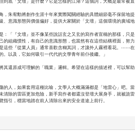
但到底「文壇」是什麼？它是怎樣的江湖？這個詞，大概是最常被直
角，朱宥勳將創作生涯十年來實際闖關經驗的具體細節毫不保留地提
級、意識形態與價值偏好，提供大家關於「文壇」這個環境的廣域地
是：「『文壇』並不像某些說話玄之又玄的寫作者宣稱的那樣，只是
己的組織慣性，有自己的意識形態，也當然有在這些結構裡面，努力
是這些『從業人員』通常喜歡含糊其詞，才讓外人霧裡看花。⋯⋯在
的。以及，它如何吸引一代代的文學青年前仆後繼。」
將其還原成可理解的「職業」邏輯。希望在這樣的描述裡，可以幫助
傷的人，如果套用這種比喻，文學人大概滿滿都是「地雷心」吧。當
未清除的雷區更加危險，新手寫作者都還沒登壇大展身手，就被詭雷
覽指引，穩當地踏在前人清除出來的安全道途上前行。