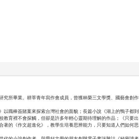
研究所畢業。耕莘青年寫作會成員，曾獲林榮三文學獎、國藝會創作
》以職棒簽賭案來探索台灣社會的面貌；長篇小說《湖上的鴨子都到
校教育裡不會探觸，但卻是許多年輕心靈期待理解的作品；《只要出
合著的《作文超進化》，教學生培養思辨能力，只要知道人們如何思
世代的小說創作者。與愛好文學的朋友創辦電子書評雜誌《秘密讀者