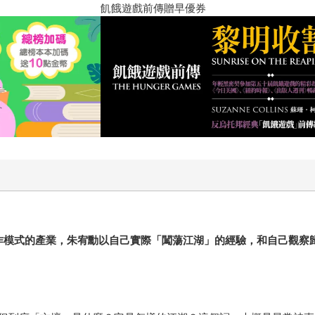
十字殺手【艾迪．弗林系列 前傳
。
作模式的產業，朱宥勳以自己實際「闖蕩江湖」的經驗，和自己觀察