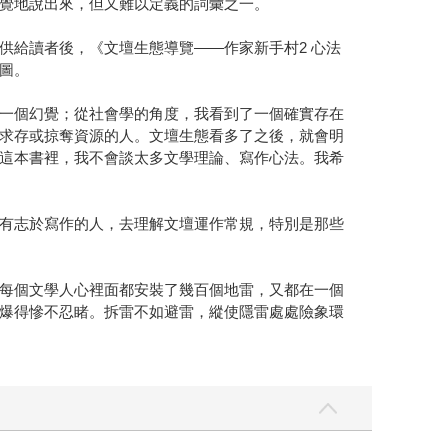
覺地說出來，但又難以定義的詞彙之一。
供給讀者後，《文壇生態導覽——作家新手村2 心法
圖。
一個幻覺；從社會學的角度，我看到了一個確實存在
求存或掠奪資源的人。文壇生態看多了之後，就會明
這本書裡，我不會談太多文學理論、寫作心法。我希
有志於寫作的人，去理解文壇運作常規，特別是那些
每個文學人心裡面都安裝了幾百個地雷，又都在一個
爆得慘不忍睹。拆雷不如避雷，縱使隱雷處處險象環