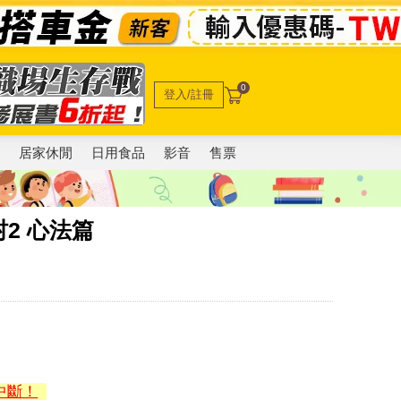
0
登入/註冊
電
居家休閒
日用食品
影音
售票
2 心法篇
中斷！