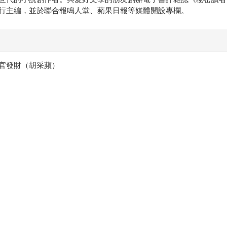
行主編，並於聯合報鳴人堂、蘋果日報等媒體開設專欄。
官發財（胡采蘋）