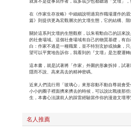
就算不是從事寫作者，或多或少也都聽過「文壇」，
在《作家生存攻略》中細細說明過寫作職場運作的眉
篇》則提供更為宏觀層次的文壇生態，它的結構、階
關於這系列文壇的生態觀察，以朱宥勳自己的話來說
的社會場域。這個社會場域有自己的物質基礎，有自
白：作家不過是一種職業，並不特別玄妙或抽象，只
望可以平實地告訴你，我看到的『文壇』是怎麼運轉
這本書，就是試著將「作家」外圍的形象拆掉，試著
隱而不說、高來高去的精神密碼。
近來人們流行用「玻璃心」來形容動不動自尊就會受
小小的圈子裡面擠來擠去的時候，可以說比戰後那些
生，本書心法讓前人的踩雷經驗當作你的漫遊文壇導
名人推薦