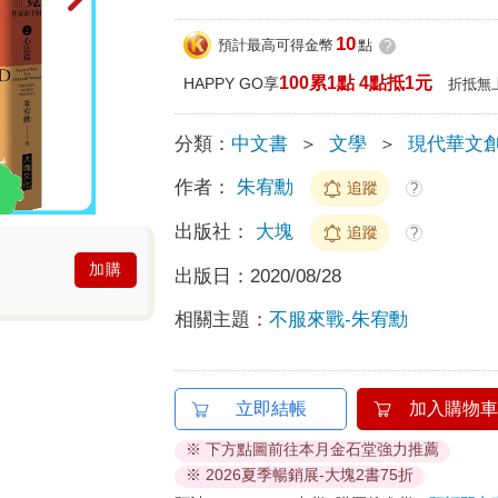
10
預計最高可得金幣
點
?
100累1點 4點抵1元
HAPPY GO享
折抵無
分類：
中文書
＞
文學
＞
現代華文
作者：
朱宥勳
追蹤
?
出版社：
大塊
追蹤
?
加購
出版日：
2020/08/28
相關主題：
不服來戰-朱宥勳
立即結帳
加入購物車
※ 下方點圖前往本月金石堂強力推薦
※ 2026夏季暢銷展-大塊2書75折