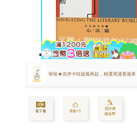
呀哈★吉伊卡哇旋風再起，精選周邊看過來
寫評價
電子書
喜歡+1
賺金幣