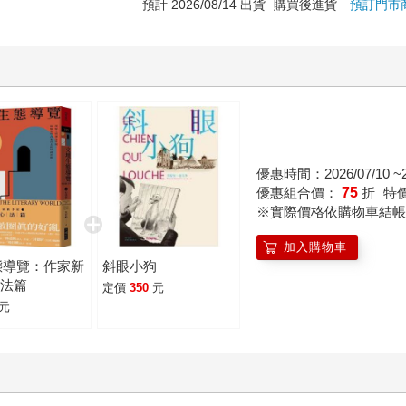
預計 2026/08/14 出貨
購買後進貨
預訂門市
優惠時間：2026/07/10 ~20
優惠組合價：
75
折
特
※實際價格依購物車結帳
加入購物車
態導覽：作家新
斜眼小狗
心法篇
定價
350
元
元