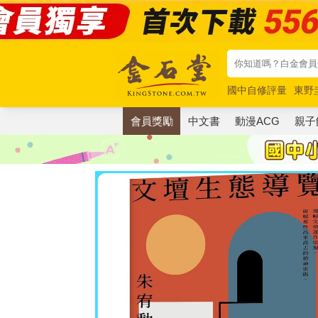
國中自修評量
東野
唯紅花綻放
奧德賽
會員獎勵
中文書
動漫ACG
親子