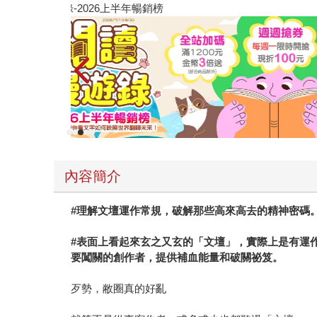
教場電影版
內容簡介
#理解文壇運作常規，破解那些高來高去的精神密碼
#表面上看起來玄之又玄的「文壇」，實際上是有運
要闖關的創作者，提供補血能量和破關祕笈。
歹勢，敝圈真的好亂