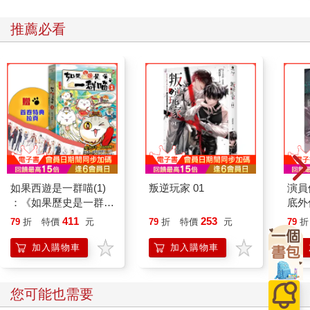
推薦必看
如果西遊是一群喵(1)
叛逆玩家 01
演員
：《如果歷史是一群
底外
喵》作者最新力作，附
411
253
79
折
特價
元
79
折
特價
元
79
折
【首卷特典】拉頁
加入購物車
加入購物車
您可能也需要