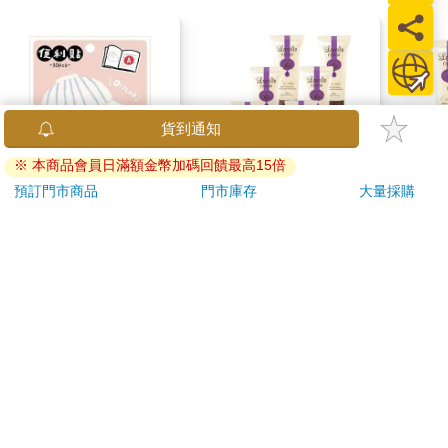
貨到通知
※ 本商品會員日滿額金幣加碼回饋最高15倍
預訂門市商品
門市庫存
大量採購
小呸角-造型便利貼(包
【澳洲Careline】綿羊
【澳洲
子君)
霜含薰衣草精油-6入組
霜含
100ml/瓶
100
30
799
86
折
特價
元
17
折
特價
元
19
折
加入購物車
加入購物車
訂購/退換貨須知
加入金石堂 LINE 官方帳號『完成綁定』，隨時掌握出貨動
態：