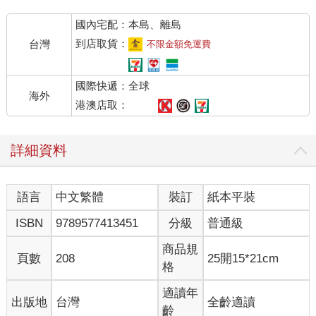
國內宅配：本島、離島
到店取貨：
台灣
不限金額免運費
國際快遞：全球
海外
港澳店取：
詳細資料
語言
中文繁體
裝訂
紙本平裝
ISBN
9789577413451
分級
普通級
商品規
頁數
208
25開15*21cm
格
適讀年
出版地
台灣
全齡適讀
齡