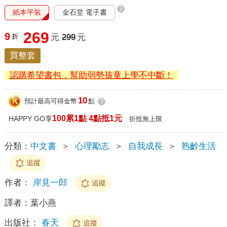
?
紙本平裝
金石堂 電子書
269
9
折
元
299
元
買整套
認購希望書包，幫助弱勢孩童上學不中斷！
10
預計最高可得金幣
點
?
100累1點 4點抵1元
HAPPY GO享
折抵無上限
分類：
中文書
＞
心理勵志
＞
自我成長
＞
熟齡生活
追蹤
作者：
岸見一郎
追蹤
譯者：
葉小燕
出版社：
春天
追蹤