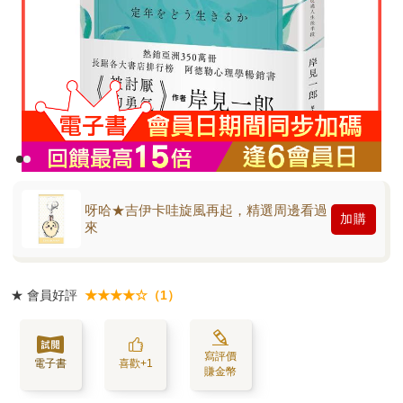
呀哈★吉伊卡哇旋風再起，精選周邊看過
加購
來
★
會員好評
★★★★☆（1）
寫評價
電子書
喜歡+1
賺金幣