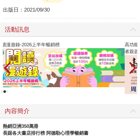
出版日：
2021/09/30
活動訊息
高功能倖存者：如果不「有用」，我還值得被愛嗎？（限量作
2
者親簽版）
內容簡介
熱銷亞洲350萬冊
長踞各大書店排行榜 阿德勒心理學暢銷書