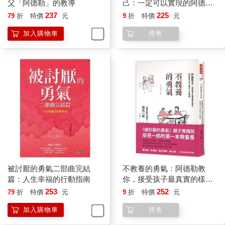
父「阿德勒」的教導
己：一定可以實現的阿德勒
勇氣心理學
237
225
79
折
特價
元
9
折
特價
元
加入購物車
停售
被討厭的勇氣二部曲完結
不教養的勇氣：阿德勒教
篇：人生幸福的行動指南
你，接受孩子最真實的樣
子，協助孩子自力解決人生
253
252
79
折
特價
元
9
折
特價
元
課題
加入購物車
停售