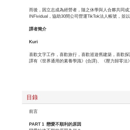
而後，因立志成為經營者，隨之休學與人合夥共同成立Ti
INFividual，協助30間公司營運TikTok法人帳號
譯者簡介
Kuri
喜歡文字工作，喜歡旅行，喜歡巡遊舊建築，喜歡探
譯有《世界通用的素養學識》(合譯)、《壓力歸零法
目錄
前言
PART 1 戀愛不順利的原因