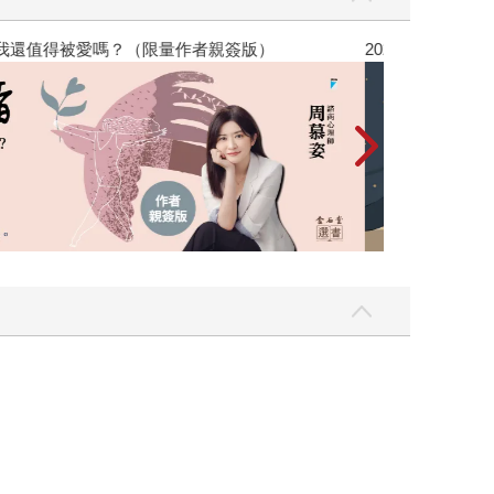
，我還值得被愛嗎？（限量作者親簽版）
2026年8月金