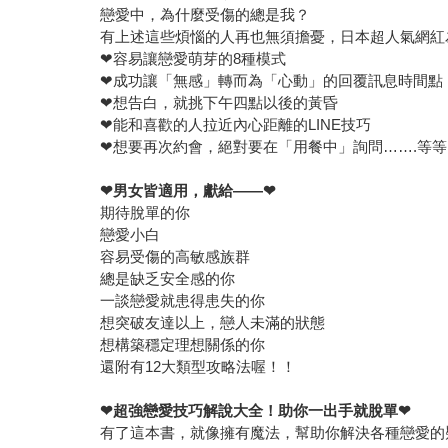
戀愛中，為什麼受傷的總是我？
有上述這些煩惱的人再也無須擔憂，日本超人氣網紅
❤容易讓戀愛萌芽的8種模式
❤成功讓「無感」轉而為「心動」的回覆訊息時間點
❤想告白，就挑下午四點以後的黃昏
❤能和喜歡的人拉近內心距離的LINE技巧
❤想要再次約會，絕對要在「用餐中」詢問…….等等
❤
男女皆適用，獻給——
❤
期待脫單的你
戀愛小白
容易受傷的高敏感族群
總是缺乏安全感的你
一談戀愛就患得患失的你
想突破友達以上，戀人未滿的狀態
想構築穩定理想關係的你
還附有12大類型攻略法喔！！
❤
超強戀愛技巧解說大全！助你一出手就脫單
❤
有了這本書，就像擁有魔法，幫助你解決各種戀愛的