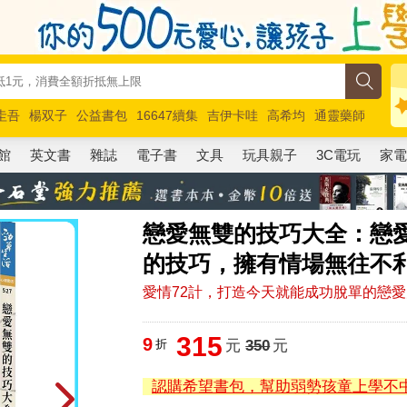
圭吾
楊双子
公益書包
16647續集
吉伊卡哇
高希均
通靈藥師
路邊攤新作
馬斯克
玩具總動員5
超慢跑
館
英文書
雜誌
電子書
文具
玩具親子
3C電玩
家
戀愛無雙的技巧大全：戀
的技巧，擁有情場無往不
愛情72計，打造今天就能成功脫單的戀
315
9
折
元
350
元
認購希望書包，幫助弱勢孩童上學不