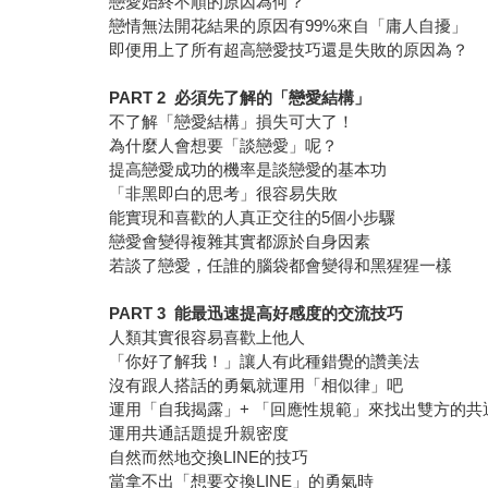
戀愛始終不順的原因為何？
戀情無法開花結果的原因有99%來自「庸人自擾」
即便用上了所有超高戀愛技巧還是失敗的原因為？
PART 2 必須先了解的「戀愛結構」
不了解「戀愛結構」損失可大了！
為什麼人會想要「談戀愛」呢？
提高戀愛成功的機率是談戀愛的基本功
「非黑即白的思考」很容易失敗
能實現和喜歡的人真正交往的5個小步驟
戀愛會變得複雜其實都源於自身因素
若談了戀愛，任誰的腦袋都會變得和黑猩猩一樣
PART 3 能最迅速提高好感度的交流技巧
人類其實很容易喜歡上他人
「你好了解我！」讓人有此種錯覺的讚美法
沒有跟人搭話的勇氣就運用「相似律」吧
運用「自我揭露」+ 「回應性規範」來找出雙方的共
運用共通話題提升親密度
自然而然地交換LINE的技巧
當拿不出「想要交換LINE」的勇氣時