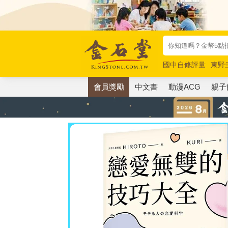
國中自修評量
東野
唯紅花綻放
奧德賽
會員獎勵
中文書
動漫ACG
親子