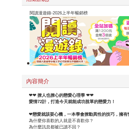
閱讀漫遊錄-2026上半年暢銷榜
內容簡介
❤❤
撩人也撩心的戀愛心理學
❤
❤
愛情72計，打造今天就能成功脫單的戀愛力！
❤
戀愛就該耍心機，一本學會撩動異性的技巧，擁有
為什麼你喜歡的人就是不喜歡你？
為什麼訊息都被已讀不回？