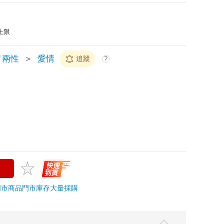
上限
／兩性
＞
愛情
追蹤
?
門市商品
門市庫存
大量採購