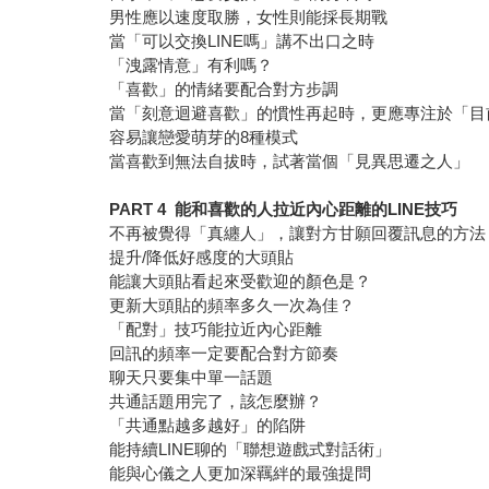
男性應以速度取勝，女性則能採長期戰
當「可以交換LINE嗎」講不出口之時
「洩露情意」有利嗎？
「喜歡」的情緒要配合對方步調
當「刻意迴避喜歡」的慣性再起時，更應專注於「目
容易讓戀愛萌芽的8種模式
當喜歡到無法自拔時，試著當個「見異思遷之人」
PART 4 能和喜歡的人拉近內心距離的LINE技巧
不再被覺得「真纏人」，讓對方甘願回覆訊息的方法
提升/降低好感度的大頭貼
能讓大頭貼看起來受歡迎的顏色是？
更新大頭貼的頻率多久一次為佳？
「配對」技巧能拉近內心距離
回訊的頻率一定要配合對方節奏
聊天只要集中單一話題
共通話題用完了，該怎麼辦？
「共通點越多越好」的陷阱
能持續LINE聊的「聯想遊戲式對話術」
能與心儀之人更加深羈絆的最強提問