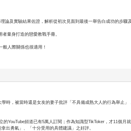
科學理論及實驗結果佐證，解析從初次見面到最後一舉告白成功的步驟
使用者量身打造的戀愛教戰手冊。
，一般人際關係也很適用！
大學時，被當時還是女友的妻子批評「不具備成熟大人的行為舉止」，
uTube頻道已有5萬人訂閱；作為知識型TikToker，才11個月就達
能拿出勇氣」、「十分受用的具體建議」之好評。