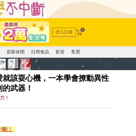
0
登入/註冊
電
居家休閒
日用食品
影音
售票
愛就該耍心機，一本學會撩動異性
利的武器！
愛力！
中斷！