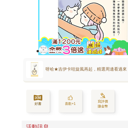
呀哈★吉伊卡哇旋風再起，精選周邊看過來
寫評價
好書
喜歡+1
賺金幣
活動訊息