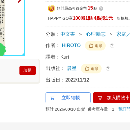
15
預計最高可得金幣
點
?
100累1點 4點抵1元
HAPPY GO享
折抵無
分類：
中文書
＞
心理勵志
＞
家庭
作者：
HIROTO
追蹤
?
譯者：
Kuri
出版社：
晨星
追蹤
?
加購
出版日：
2022/11/12
立即結帳
加入購物車
預計 2026/08/10 出貨
參考庫存量：1
預訂