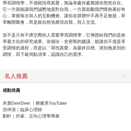
學習調情學，不僅能找尋真愛，無論身處何處都讓你悠然自在。
它一方面能讓我們誠懇地面對自我，一方面鼓勵我們懷抱著好奇
心，掌握每次與人的互動機會。讓你在群體中不再手足無措，草
草離開聚會，而是能自然地展現自我，與人交流。
並不是只有不擅交際的人需要學習調情學，它傳授給我們的是效
率最大化的研究成果。依循珍・史密斯的建議，能讓你不僅是享
受調情的過程，而是以「尋找真愛」為最終目標。揮別無差別的
調情，寫下破局點清單，認識自己的需求。
名人推薦
感動推薦
米鹿DeerDeer ｜療癒系YouTuber
洪仲清｜臨床心理師
劉軒｜作家、正向心理學專家