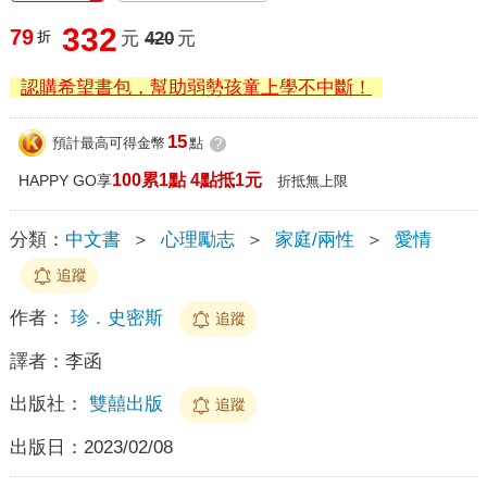
332
79
折
元
420
元
認購希望書包，幫助弱勢孩童上學不中斷！
15
預計最高可得金幣
點
?
100累1點 4點抵1元
HAPPY GO享
折抵無上限
分類：
中文書
＞
心理勵志
＞
家庭/兩性
＞
愛情
追蹤
作者：
珍．史密斯
追蹤
譯者：
李函
出版社：
雙囍出版
追蹤
出版日：
2023/02/08