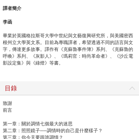
譯者簡介
李函
畢業於英國格拉斯哥大學中世紀與文藝復興研究所，與美國密西
根州立大學英文系。目前為專職譯者，希望透過不同的語言與文
字，傳達更多故事。譯作有《克蘇魯事件簿》系列、《克蘇魯的
呼喚》系列、《灰影人》、《瑪莉官：時尚革命者》、《沙丘電
影設定集》與《綠燈》等書。
目錄
致謝
前言
第一章：關於調情七個最大的迷思
第二章：照照鏡子──調情時的自己是什麼樣子？
第三章：你今天要跟誰調情？