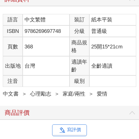
語言
中文繁體
裝訂
紙本平裝
ISBN
9786269697748
分級
普通級
商品規
頁數
368
25開15*21cm
格
適讀年
出版地
台灣
全齡適讀
齡
注音
級別
中文書
＞
心理勵志
＞
家庭/兩性
＞
愛情
商品評價
寫評價