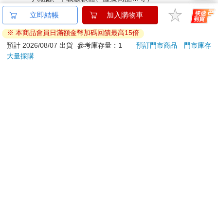
已拆封之個人衛生用品。（如：內衣褲、刮鬍刀、除毛
立即結帳
加入購物車
刀…等）
※ 本商品會員日滿額金幣加碼回饋最高15倍
若非上列種類商品，均享有到貨7天的猶豫期（含例假
日）。
預計 2026/08/07 出貨
參考庫存量：1
預訂門市商品
門市庫存
大量採購
辦理退換貨時，商品（組合商品恕無法接受單獨退貨）必須
是您收到商品時的原始狀態（包含商品本體、配件、贈品、
保證書、所有附隨資料文件及原廠內外包裝…等），請勿直
接使用原廠包裝寄送，或於原廠包裝上黏貼紙張或書寫文
字。
退回商品若無法回復原狀，將請您負擔回復原狀所需費用，
嚴重時將影響您的退貨權益。