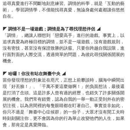
追尋真愛進行不間斷地刻意練習。調情的科學，就是「互動的藝
術」。學習調情學，不僅能找尋真愛，無論身處何處都讓你悠然
自在。
◤
調情不是一場遊戲；調情是為了尋找理想伴侶 ◢
「調情」，總讓人聯想到「戀愛高手」進行的遊戲。事實上，以
追求真愛為終極目標的調情，並不是一場遊戲，沒有遊戲規則，
沒有密技，甚至沒有保證致勝的訣竅。只要你跨越自我設限，進
行面對面的人際交流，透過簡單的問題，為彼此尋找關係開展的
機會。
◤
哈囉！你沒有站在舞臺中央 ◢
當你發現理想的對象近在咫尺，正想上前攀談時，腦海中瞬間出
現「好丟臉！」、「千萬不要這麼做啊！」的負面想法，最後還
是打消了念頭。這是許多人曾有過的經歷，也錯失了許多關係開
展的機會。我們常有錯覺，認為自我的一舉一動正受到外在的密
切注視，以為房間裡的每隻眼睛都在盯著自己。事實並非如此，
你只不過是「舞臺中心症候群」的一份子，大眾才沒有閒工夫時
時刻刻關注你，更不會因為你的行為舉止改變他們的人生，如果
會，那肯定是真愛降臨。