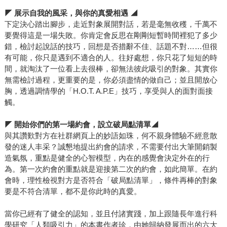
◤
展示自我的風采，與你的真愛相遇 ◢
下定決心踏出腳步，走近對象展開對話，若是毫無收穫，千萬不
要覺得這是一場失敗。你肯定會反思在剛剛短暫時間裡犯了多少
錯，檢討起說話的技巧，回想是否措辭不佳、話題不對……但很
有可能，你只是遇到不適合的人。往好處想，你只花了短短的時
間，就淘汰了一位看上去很棒，卻無法彼此吸引的對象。其實你
無需檢討過程，更重要的是，你必須盡情的做自己；並且開放心
胸，透過調情學的「H.O.T. A.P.E」技巧，享受與人的面對面接
觸。
◤
開始你們的第一場約會，設立破局點清單◢
與其讚歎對方在社群網頁上的妙語如珠，何不親身體驗不經意散
發的迷人丰采？誠懇地提出約會的請求，不需要付出大筆開銷製
造氣氛，重點是健全的心智模型，內在的感覺會決定外在的行
為。第一次約會的重點就是迎接第二次的約會，如此簡單。在約
會時，理性檢視對方是否符合「破局點清單」，條件再棒的對象
要是不符合清單，都不是你此時的真愛。
當你已經有了健全的認知，並且付諸實踐，加上跟隨長年進行科
學研究「人類吸引力」的本書作者珍，由她歸納發展而出的六大