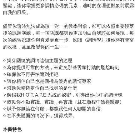
關鍵，讓你掌握更多調情必備的元素，適時的在理想對象前展露
自我的風采。
儘管你暫時無法成為珍一對一的教學對象，卻可以依照重要段落
後的課題演練，每一項功課都讓你更加明白自我該如何展現，每
次的練習都讓你與真愛更近一步。閱讀《調情學》後你將有豐富
的收穫，甚至改變你的一生──
✧揭穿圍繞的調情這個主題的迷思
✧為你提供可靠的方法，來避免那些舌頭打結的尷尬時刻
✧確保你不再害怕遭到拒絕
✧讓你相信自己也是個極為優秀的調情專家
✧幫助你精確定位自己找尋的是什麼
✧解鎖我H.O.T. A.P.E.系統的祕密，引導出你心中的調情魂
✧鼓勵你不斷實踐、實踐，再實踐（且在過程中獲得樂趣）
✧賦予你無論在何處，都能跟任何人聊開的自信。
✧在不失體面的情況下，獲得成果。
本書特色