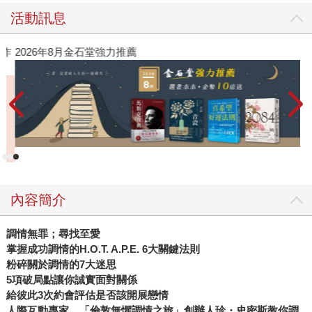
活動訊息
作
2026年8月金石堂強力推薦
內容簡介
調情無罪；尋找至愛
掌握成功調情的H.O.T. A.P.E. 6大關鍵法則
粉碎關於調情的7大迷思
5
項破局點讓你誠實面對關係
給彼此3次約會評估是否該開展戀情
人際互動專家、「倫敦無懼調情之旅」創辦人珍・史密斯教你調