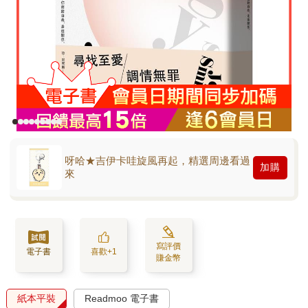
呀哈★吉伊卡哇旋風再起，精選周邊看過
加購
來
寫評價
電子書
喜歡+1
賺金幣
紙本平裝
Readmoo 電子書