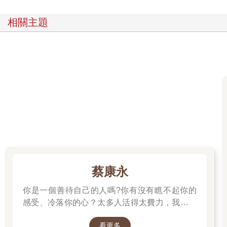
相關主題
蔡康永
你是一個善待自己的人嗎?你有沒有瞧不起你的
感受、冷落你的心？太多人活得太費力，我想為
大家、包括我自己，找到比較省力、又能活得更
看更多
舒服、也更滿足的方法。所以我寫了這本書。