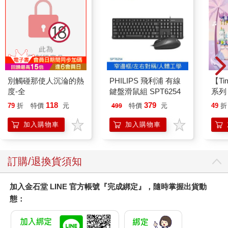
別觸碰那使人沉淪的熱
PHILIPS 飛利浦 有線
【T
度-全
鍵盤滑鼠組 SPT6254
系列
禮物
118
379
79
折
特價
元
特價
元
49
折
499
加入購物車
加入購物車
訂購/退換貨須知
加入金石堂 LINE 官方帳號『完成綁定』，隨時掌握出貨動
態：