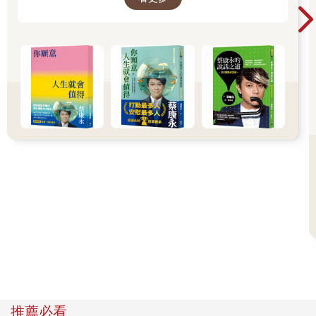
──蔡康永
推薦必看