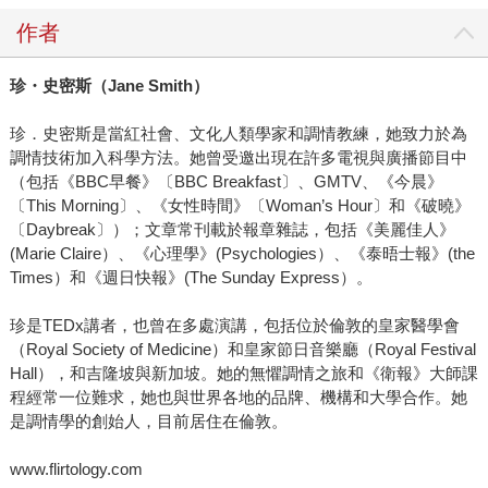
作者
珍・史密斯（Jane Smith）
珍．史密斯是當紅社會、文化人類學家和調情教練，她致力於為
調情技術加入科學方法。她曾受邀出現在許多電視與廣播節目中
（包括《BBC早餐》〔BBC Breakfast〕、GMTV、《今晨》
〔This Morning〕、《女性時間》〔Woman’s Hour〕和《破曉》
〔Daybreak〕）；文章常刊載於報章雜誌，包括《美麗佳人》
(Marie Claire）、《心理學》(Psychologies）、《泰晤士報》(the
Times）和《週日快報》(The Sunday Express）。
珍是TEDx講者，也曾在多處演講，包括位於倫敦的皇家醫學會
（Royal Society of Medicine）和皇家節日音樂廳（Royal Festival
Hall），和吉隆坡與新加坡。她的無懼調情之旅和《衛報》大師課
程經常一位難求，她也與世界各地的品牌、機構和大學合作。她
是調情學的創始人，目前居住在倫敦。
www.flirtology.com