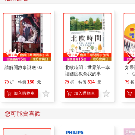
請解開故事謎底 03
北歐時間：世界第一幸
如果
福國度教會我的事
：《
喵》
150
314
79
折
特價
元
79
折
特價
元
79
折
【首
加入購物車
加入購物車
您可能會喜歡