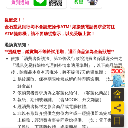
提醒您！！
金石堂及銀行均不會請您操作ATM! 如接獲電話要求您前往
ATM提款機，請不要聽從指示，以免受騙上當！
退換貨須知：
**提醒您，鑑賞期不等於試用期，退回商品須為全新狀態**
依據「消費者保護法」第19條及行政院消費者保護處公告之
「通訊交易解除權合理例外情事適用準則」，以下商品購買
後，除商品本身有瑕疵外，將不提供7天的猶豫期：
易於腐敗、保存期限較短或解約時即將逾期。（如：生
鮮食品）
會
依消費者要求所為之客製化給付。（客製化商品）
報紙、期刊或雜誌。（含MOOK、外文雜誌）
員
經消費者拆封之影音商品或電腦軟體。
非以有形媒介提供之數位內容或一經提供即為完成之線
日
上服務，經消費者事先同意始提供。（如：電子書、電
子雜誌、下載版軟體、虛擬商品…等）