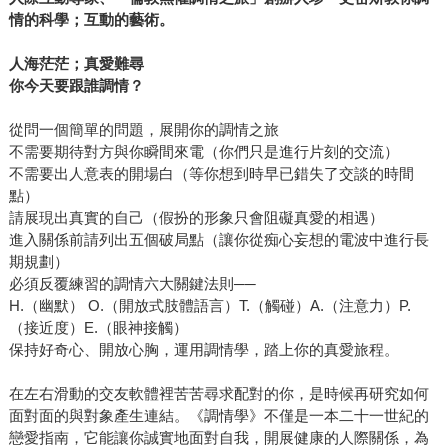
情的科學；互動的藝術。
人海茫茫；真愛難尋
你今天要跟誰調情？
從問一個簡單的問題，展開你的調情之旅
不需要期待對方與你瞬間來電（你們只是進行片刻的交流）
不需要出人意表的開場白（等你想到時早已錯失了交談的時間
點）
請展現出真實的自己（假扮的形象只會阻礙真愛的相遇）
進入關係前請列出五個破局點（讓你從痴心妄想的電波中進行長
期規劃）
必須反覆練習的調情六大關鍵法則──
H.（幽默） O.（開放式肢體語言）T.（觸碰）A.（注意力）P.
（接近度）E.（眼神接觸）
保持好奇心、開放心胸，運用調情學，踏上你的真愛旅程。
在左右滑動的交友軟體裡苦苦尋求配對的你，是時候再研究如何
面對面的與對象產生連結。《調情學》不僅是一本二十一世紀的
戀愛指南，它能讓你誠實地面對自我，開展健康的人際關係，為