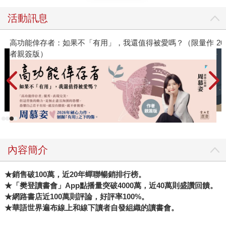
活動訊息
高功能倖存者：如果不「有用」，我還值得被愛嗎？（限量作
2
者親簽版）
內容簡介
★銷售破100萬，近20年蟬聯暢銷排行榜。
★「樊登讀書會」App點播量突破4000萬，近40萬則盛讚回饋。
★網路書店近100萬則評論，好評率100%。
★華語世界遍布線上和線下讀者自發組織的讀書會。