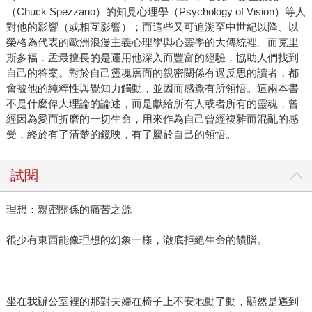
（Chuck Spezzano）的知見心理學（Psychology of Vision）等人
對他的影響（或相互影響）；而這些又可追溯至中世紀以降、以
榮格為代表的歐洲浪漫主義心理學與心靈學的大傳統裡。而克里
斯多福．孟最擅長的是運用他深入而豐富的經驗，協助人們找到
自己的答案。對於自己靈魂層面的親密關係有過反思的讀者，都
會被他的純粹性與覺知力觸動，並因而感覺有所領悟。這兩本書
不是什麼偉大理論的論述，而是獻給所有人或者所有的靈魂，曾
經因為愛而折磨的一切生命，用來作為自己曾經複雜而混亂的感
受，終於有了清楚的鏡映，有了屬於自己的領悟。
試閱
理想：親密關係的痛苦之源
很少有東西能像理想的幻象一樣，澈底拒絕生命的饋贈。
坐在我辦公室裡的那對夫婦在椅子上不安地動了動，顯然是遇到