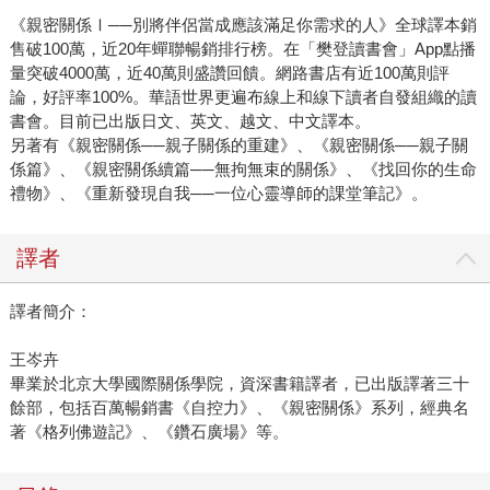
《親密關係Ⅰ──別將伴侶當成應該滿足你需求的人》全球譯本銷
售破100萬，近20年蟬聯暢銷排行榜。在「樊登讀書會」App點播
量突破4000萬，近40萬則盛讚回饋。網路書店有近100萬則評
論，好評率100%。華語世界更遍布線上和線下讀者自發組織的讀
書會。目前已出版日文、英文、越文、中文譯本。
另著有《親密關係──親子關係的重建》、《親密關係──親子關
係篇》、《親密關係續篇──無拘無束的關係》、《找回你的生命
禮物》、《重新發現自我──一位心靈導師的課堂筆記》。
譯者
譯者簡介：
王岑卉
畢業於北京大學國際關係學院，資深書籍譯者，已出版譯著三十
餘部，包括百萬暢銷書《自控力》、《親密關係》系列，經典名
著《格列佛遊記》、《鑽石廣場》等。