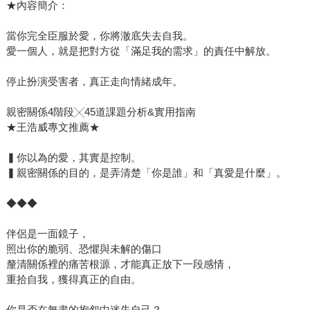
★內容簡介：
當你完全臣服於愛，你將澈底失去自我。
愛一個人，就是把對方從「滿足我的需求」的責任中解放。
停止扮演受害者，真正走向情緒成年。
親密關係4階段╳45道課題分析&實用指南
★王浩威專文推薦★
▍你以為的愛，其實是控制。
▍親密關係的目的，是弄清楚「你是誰」和「真愛是什麼」。
◆◆◆
伴侶是一面鏡子，
照出你的脆弱、恐懼與未解的傷口
釐清關係裡的痛苦根源，才能真正放下一段感情，
重拾自我，獲得真正的自由。
你是否在無盡的抱怨中迷失自己？