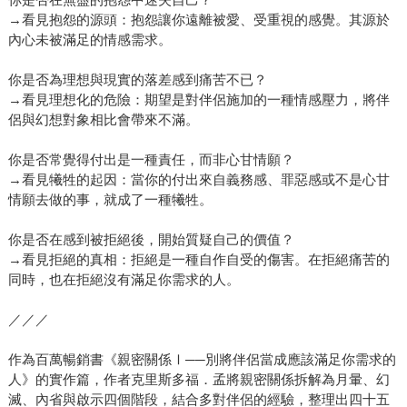
→看見抱怨的源頭：抱怨讓你遠離被愛、受重視的感覺。其源於
內心未被滿足的情感需求。
你是否為理想與現實的落差感到痛苦不已？
→看見理想化的危險：期望是對伴侶施加的一種情感壓力，將伴
侶與幻想對象相比會帶來不滿。
你是否常覺得付出是一種責任，而非心甘情願？
→看見犧牲的起因：當你的付出來自義務感、罪惡感或不是心甘
情願去做的事，就成了一種犧牲。
你是否在感到被拒絕後，開始質疑自己的價值？
→看見拒絕的真相：拒絕是一種自作自受的傷害。在拒絕痛苦的
同時，也在拒絕沒有滿足你需求的人。
／／／
作為百萬暢銷書《親密關係Ⅰ──別將伴侶當成應該滿足你需求的
人》的實作篇，作者克里斯多福．孟將親密關係拆解為月暈、幻
滅、內省與啟示四個階段，結合多對伴侶的經驗，整理出四十五