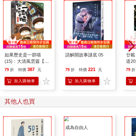
心會備受折磨，無法接受現實。當你只關注理想狀態，想像親密
關係或伴侶應該是什麼樣子的時候，內心的「批評家」就會讓你
變得盲目，看不見當下給予你的饋贈和教導。想要弄清楚理想的
幻象是否影響了你和伴侶的關係，請思考以下問題：
1. 你是不是喜歡批評自己的伴侶，希望對方符合你理想中的伴侶
形象？
2. 你是不是變得麻木，或者疏遠了伴侶，只因為對方一直無法滿
如果歷史是一群喵
請解開故事謎底 05
廿載
足你的想像？
(15)：大清風雲篇【萌
道2
3. 從某種程度上來說，你是否還在尋找更優秀的人？
貓漫畫學歷史】
387
221
79
折
特價
元
79
折
特價
元
79
折
4. 反思一下自己對理想伴侶的想像，它對你現有關係的影響是好
是壞？
加入購物車
加入購物車
5. 最後，從伴侶身上找出你無法接受的一點，拿它跟你的理想伴
侶做比較。然後問問自己：「我更看重哪一個？是我的理想伴
侶，還是我的實際伴侶？」
其他人也買
實用指南
以下練習能幫助你看穿親密關係中不切實際的理想幻象。完全靠
直覺寫下答案，思考下面列出的幾個方面，比較你對理想伴侶