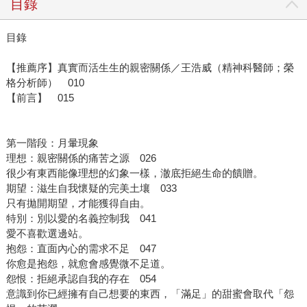
目錄
目錄
【推薦序】真實而活生生的親密關係／王浩威（精神科醫師；榮
格分析師） 010
【前言】 015
第一階段：月暈現象
理想：親密關係的痛苦之源 026
很少有東西能像理想的幻象一樣，澈底拒絕生命的饋贈。
期望：滋生自我懷疑的完美土壤 033
只有拋開期望，才能獲得自由。
特別：別以愛的名義控制我 041
愛不喜歡選邊站。
抱怨：直面內心的需求不足 047
你愈是抱怨，就愈會感覺微不足道。
怨恨：拒絕承認自我的存在 054
意識到你已經擁有自己想要的東西，「滿足」的甜蜜會取代「怨