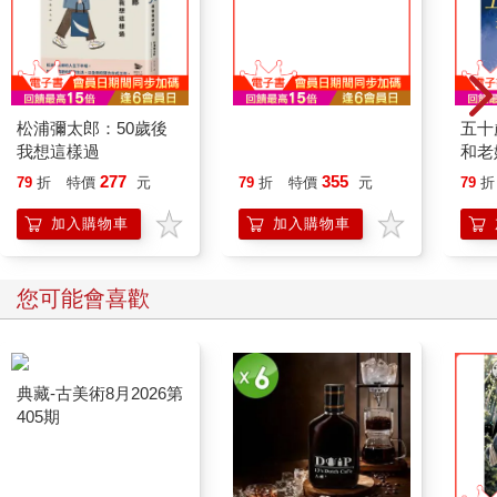
（100％）和現有伴侶的評價。
在以下幾個方面，我的評價是：
風趣與活潑： 理想伴侶100％ 現有伴侶 ％
熱情與激情： 理想伴侶100％ 現有伴侶 ％
性愛滿意度： 理想伴侶100％ 現有伴侶 ％
松浦彌太郎：50歲後
成為自由人
五十
浪漫程度： 理想伴侶100％ 現有伴侶 ％
我想這樣過
和老
力量與魅力： 理想伴侶100％ 現有伴侶 ％
好想
277
355
性感程度： 理想伴侶100％ 現有伴侶 ％
79
折
特價
元
79
折
特價
元
79
折
外表吸引力： 理想伴侶100％ 現有伴侶 ％
加入購物車
加入購物車
對我的需求的敏感程度： 理想伴侶100％ 現有伴侶 ％
體貼程度： 理想伴侶100％ 現有伴侶 ％
尊重並欣賞我： 理想伴侶100％ 現有伴侶 ％
您可能會喜歡
溝通（理解與分享）： 理想伴侶100％ 現有伴侶 ％
無論你踏進了什麼樣的親密關係，理想永遠都比實際美好──直到
你對愛和「情緒成年」的重視超過了你對理想的重視。只有超越
幻想，才能接受現實。接受現實能讓你找到內心的平靜，打開通
往愛的大門。在那之後，伴侶就會成為幫助你成長的人。理想不
過是目標，其實只有對當下事物的反應，才會讓你開心或不開
心。你面前有兩條路：不是追求理想，就是接受現實。