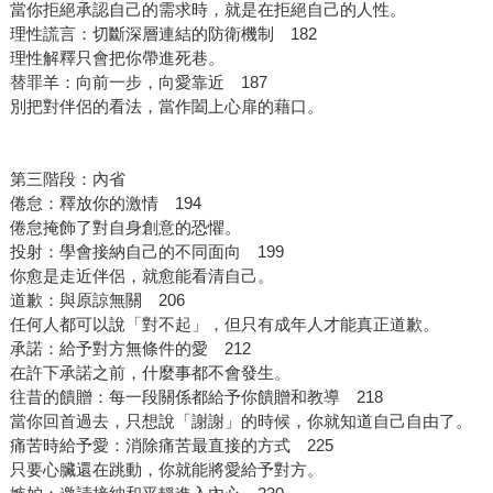
當你拒絕承認自己的需求時，就是在拒絕自己的人性。
理性謊言：切斷深層連結的防衛機制 182
理性解釋只會把你帶進死巷。
替罪羊：向前一步，向愛靠近 187
別把對伴侶的看法，當作闔上心扉的藉口。
第三階段：內省
倦怠：釋放你的激情 194
倦怠掩飾了對自身創意的恐懼。
投射：學會接納自己的不同面向 199
你愈是走近伴侶，就愈能看清自己。
道歉：與原諒無關 206
任何人都可以說「對不起」，但只有成年人才能真正道歉。
承諾：給予對方無條件的愛 212
在許下承諾之前，什麼事都不會發生。
往昔的饋贈：每一段關係都給予你饋贈和教導 218
當你回首過去，只想說「謝謝」的時候，你就知道自己自由了。
痛苦時給予愛：消除痛苦最直接的方式 225
只要心臟還在跳動，你就能將愛給予對方。