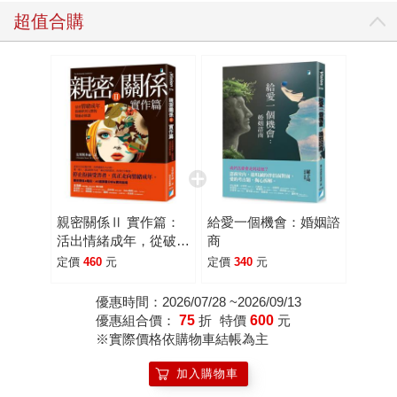
超值合購
親密關係Ⅱ 實作篇：
給愛一個機會：婚姻諮
活出情緒成年，從破碎
商
到完整的情感必修課
定價
460
元
定價
340
元
優惠時間：2026/07/28 ~2026/09/13
優惠組合價：
75
折
特價
600
元
※實際價格依購物車結帳為主
加入購物車