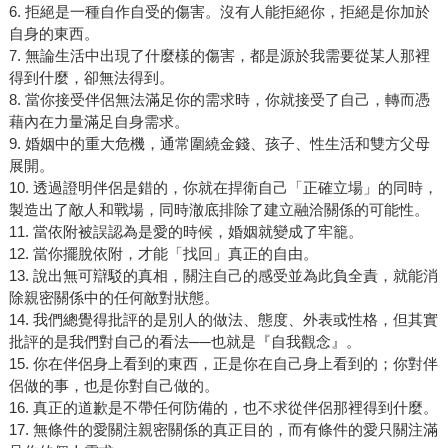
6. 拒絕是一種自作自受的傷害。沒有人能拒絕你，拒絕是你加於
自身的東西。
7. 無論生活中出現了什麼樣的傷害，都是源於我需要從某人那裡
得到什麼，卻無法得到。
8. 當你接受伴侶無法滿足你的需求時，你就接受了自己，轉而憑
藉內在力量滿足自身需求。
9. 婚姻中的重大危機，通常圍繞金錢、孩子、性生活和雙方父母
展開。
10. 透過證明伴侶是錯的，你就在捍衛自己「正確立場」的同時，
製造出了敵人和戰場，同時澈底排除了建立融洽關係的可能性。
11. 當依附被誤認為是愛的時候，婚姻就變成了牢籠。
12. 當你擺脫依附，才能「找回」真正的自由。
13. 說出無可辯駁的真相，關注自己的感受並為此負全責，就能消
除親密關係中的任何敵對狀態。
14. 我們總覺得批評的是別人的做法、態度、外表或性格，但其實
批評的是我們對自己的看法──也就是『自我觀念』。
15. 你在伴侶身上看到的東西，正是你在自己身上看到的；你對伴
侶做的事，也是你對自己做的。
16. 真正的道歉是不帶任何防備的，也不求從伴侶那裡得到什麼。
17. 無條件的愛關注親密關係的真正目的，而有條件的愛只關注滿