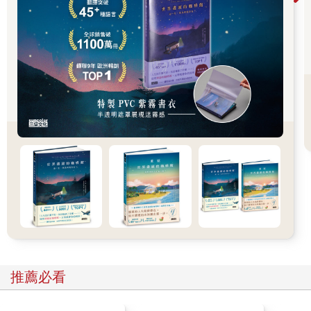
面。他得是個好父親，會陪孩子們玩。還要是個火辣的情人，知
道在床上該怎麼慢慢調動我的興致。」
「哦，對了，」布拉德突然冒出一句，「對我們的孩子來說，我
想要的女人必須是個有耐心又有愛的母親，但不會累到晚上沒力
氣親熱。而且，在我想要的時候總是有興致，不需要每次辦正事
前，都得先忙個半小時。」
「我的夢中情人總是想要我，而不僅僅是我的身體。他永遠覺得
我最美。」
他們像這樣互相抱怨了好幾分鐘，最後各自倒回椅子上，臉上都
寫滿了悲傷。
「你們把各自的理想伴侶描述得很詳細了，」我說，「我相信，
如果有足夠的時間，你們能再想出二、三十點來。」我靠回椅背
上，先觀察了他們一會，然後發表了自己的看法，「但你們沒有
跟自己的理想伴侶結婚──你們跟對方結了婚。」
主題1：理想
儘管理想讓人激動，能激勵你實現偉大的目標，但它也有可能成
為你生活的痛苦之源，尤其是在你最重要的親密關係之中。這個
推薦必看
主題指出，如果拿實際伴侶跟幻想中的理想對象做比較，你可能
會感覺不滿。當理想的幻象變得比接受並欣賞實際擁有的東西更
重要時，內心深處總是不滿足的「批評家」就會蹦出來。你的內