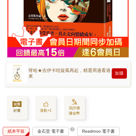
呀哈★吉伊卡哇旋風再起，精選周邊看過
加購
來
寫評價
好書
喜歡+1
賺金幣
?
紙本平裝
金石堂 電子書
Readmoo 電子書