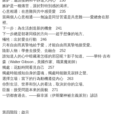
嫉妒：邀請接納和平靜進入內心 230
嫉妒是一種痛苦，源於對特別感的渴求。
心意相通：在患難與共中感受愛 235
當兩個人心意相通——無論是同甘苦還是共患難——愛總會在那
裡。
下一步：為生活創造新的機會 241
下一步總是朝著同樣的方向——超乎想像的地方。
犧牲：出於愛去行動 246
只有自由而真摯地給予愛，才能自由而真摯地接受愛。
陰影人物：學會去接受、去融合 252
誰知道人的心中暗藏著怎樣的邪惡呢？影子知道。——華特·吉布
森（Walter Gibson，美國作家、職業魔術師）
獨處：花點時間看見自己 257
獨處時能感知自身的靈魂，獨處時能聽見寂靜之聲。
選擇立場：當下的行為動機遵從內心 263
你對生活、世界和別人的看法，取決於你的立場。
臣服：接受問題本來的面貌 271
一切都會過去。——蘇非派（伊斯蘭神祕主義派別）諺語
第四階段：啟示