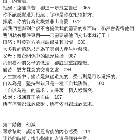
恨」的苦澀。
拒絕：遠離痛苦，卻進一步孤立自己 065
你不該感覺遭到拒絕，除非是你在拒絕對方。
操縱：你的行為動機並非出自愛 072
當我們意識到伴侶不會提供我們需要的東西時，仍然會覺得他們
明明就有那件東西——只需要騙他們交出來就行了！
憤怒：引發對方的罪惡感及其恐懼 080
大多數的憤怒只是為了讓別人產生罪惡感。
父母：親密關係中的隱形負擔 087
我們看不慣父母的做法，卻註定重蹈覆轍。
痛苦：雙方愛意的交會之處 094
人生旅程中，痛苦是無從避免的，受苦則是可以選擇的。
自以為是：堅持對錯只是一種「自我防衛」 100
「自以為是」的需求，支撐著一切人際衝突。
依附：找回真正的自由 107
所有痛苦都源於依附，所有依附都源於需求。
第二階段：幻滅
尋求幫助：認清問題背後的內心感受 114
迷路的時候，掏出指南針永遠是個好主意。