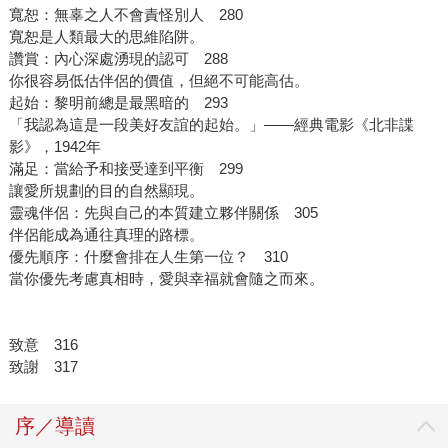
寬恕：無辜之人不會責怪別人 280
寬恕是人類最大的思維陷阱。
讚賞：內心深處湧現的認可 288
你很容易低估伴侶的價值，但絕不可能高估。
起始：黎明前總是最黑暗的 293
「我認為這是一段美好友誼的起始。」——經典電影《北非諜
影》，1942年
滿足：當給予和接受達到平衡 299
讓愛所規劃的目的自然顯現。
靈魂伴侶：先與自己的本質建立夥伴關係 305
伴侶能成為通往真理的路標。
優先順序：什麼會排在人生第一位？ 310
當你優先考慮真相時，愛與幸福就會隨之而來。
致意 316
致謝 317
序／導讀