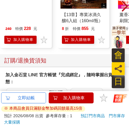
你不用為了超越幻想而苦苦掙扎。事實上，你根本不用關注自己
的幻想，只需要意識到理想導致了你忽略伴侶，重新關注對方身
上的優點就行了。只要你這麼做，就會對當下擁有的東西感到滿
典藏-古美術8月2026第
【13章】專業冰滴久
薰香
足，朝著情緒成年大步邁進。
405期
釀6入組（160ml/瓶）
刷限定
228
855
特價
元
8
折
特價
元
85
折
240
加入購物車
加入購物車
會
訂購/退換貨須知
員
加入金石堂 LINE 官方帳號『完成綁定』，隨時掌握出貨動
日
態：
立即結帳
加入購物車
※ 本商品會員日滿額金幣加碼回饋最高15倍
預計 2026/08/08 出貨
參考庫存量：1
預訂門市商品
門市庫存
提醒您！！
大量採購
金石堂及銀行均不會請您操作ATM! 如接獲電話要求您前往