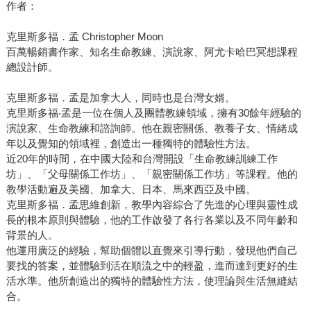
作者：
克里斯多福．孟 Christopher Moon
百萬暢銷書作家、知名生命教練、演說家、阿尤卡哈巴冥想課程
總設計師。
克里斯多福．孟是加拿大人，同時也是台灣女婿。
克里斯多福‧孟是一位在個人及團體教練領域，擁有30餘年經驗的
演說家、生命教練和諮詢師。他在親密關係、教養子女、情緒成
年以及覺知的領域裡，創造出一種獨特的體驗性方法。
近20年的時間，在中國大陸和台灣開設「生命教練訓練工作
坊」、「父母關係工作坊」、「親密關係工作坊」等課程。他的
教學活動遍及美國、加拿大、日本、馬來西亞及中國。
克里斯多福．孟思維創新，教學內容綜合了先進的心理與靈性成
長的根本原則與體驗，他的工作啟發了各行各業以及不同年齡和
背景的人。
他運用廣泛的經驗，幫助個體以直覺來引導行動，發現他們自己
要找的答案，並體驗到活在順流之中的輕盈，進而達到更好的生
活水準。他所創造出的獨特的體驗性方法，使理論與生活無縫結
合。