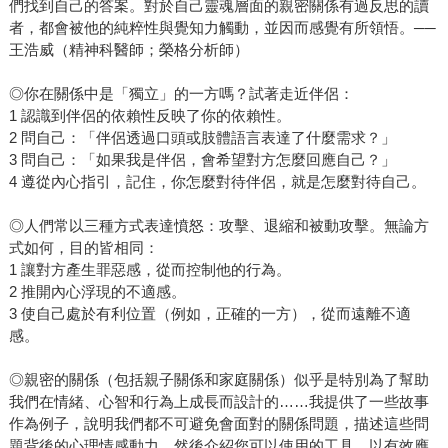
們找到自己的答案。對於自己靈魂層面的親密關係有過反思的讀
者，都會被他的純粹性與覺知力觸動，並因而感覺有所領悟。──
王浩威（精神科醫師；榮格分析師）
◎你在關係中是「獨立」的一方嗎？試著走近伴侶：
1 認識到伴侶的依賴性反映了你的依賴性。
2 問自己：「伴侶透過口頭或肢體語言表達了什麼需求？」
3 問自己：「如果我是伴侶，會希望對方怎麼回應自己？」
4 遵從內心指引，記住，你怎麼對待伴侶，就是怎麼對待自己。
◎人們常以三種方式表達憤怒：攻擊、退縮和被動攻擊。無論方
式如何，目的皆相同：
1 讓對方產生罪惡感，從而控制他的行為。
2 推開內心浮現的不適感。
3 使自己處於有利位置（例如，正確的一方），從而遠離不適
感。
◎親密的關係（包括親子關係和家庭關係）似乎是特別為了幫助
我們在情緒、心智和行為上成長而設計的……我提供了一些故事
作為例子，說明我們都不可避免會面對的關係問題，描述這些問
題背後的心理情感動力，然後介紹您可以使用的工具，以有效應