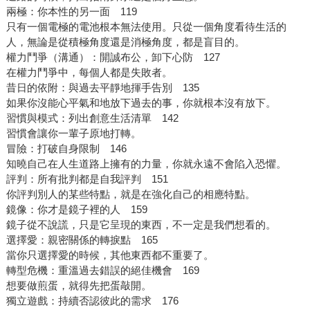
兩極：你本性的另一面 119
只有一個電極的電池根本無法使用。只從一個角度看待生活的
人，無論是從積極角度還是消極角度，都是盲目的。
權力鬥爭（溝通）：開誠布公，卸下心防 127
在權力鬥爭中，每個人都是失敗者。
昔日的依附：與過去平靜地揮手告別 135
如果你沒能心平氣和地放下過去的事，你就根本沒有放下。
習慣與模式：列出創意生活清單 142
習慣會讓你一輩子原地打轉。
冒險：打破自身限制 146
知曉自己在人生道路上擁有的力量，你就永遠不會陷入恐懼。
評判：所有批判都是自我評判 151
你評判別人的某些特點，就是在強化自己的相應特點。
鏡像：你才是鏡子裡的人 159
鏡子從不說謊，只是它呈現的東西，不一定是我們想看的。
選擇愛：親密關係的轉捩點 165
當你只選擇愛的時候，其他東西都不重要了。
轉型危機：重溫過去錯誤的絕佳機會 169
想要做煎蛋，就得先把蛋敲開。
獨立遊戲：持續否認彼此的需求 176