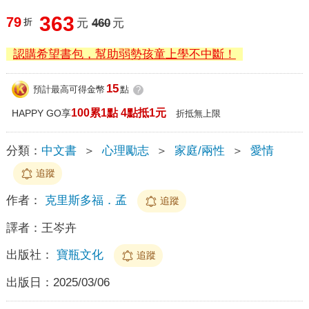
363
79
折
元
460
元
認購希望書包，幫助弱勢孩童上學不中斷！
15
預計最高可得金幣
點
?
100累1點 4點抵1元
HAPPY GO享
折抵無上限
分類：
中文書
＞
心理勵志
＞
家庭/兩性
＞
愛情
追蹤
作者：
克里斯多福．孟
追蹤
譯者：
王岑卉
出版社：
寶瓶文化
追蹤
出版日：
2025/03/06