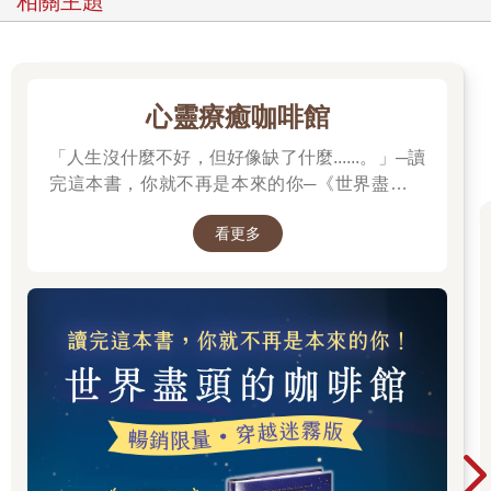
相關主題
「呃，抱歉，我可不是永遠十八、胸大無腦、只想著性事的啦啦
隊隊長！」珍妮特火了。
「三點只滿足一點，我也能接受──只要她還會做飯！」
「好吧，好吧，」我趕緊說，「布拉德，就假裝我不知道你的夢
中情人是什麼樣的吧。」我鼓勵他繼續說下去，足足花了十分鐘
心靈療癒咖啡館
給他打氣，還要給小倆口勸架。最後，他終於開了口：
「人生沒什麼不好，但好像缺了什麼......。」─讀
「我只想要個善良、愛我的女人。她會覺得我是個好男人，你懂
吧？一個會支持我走向成功的女人。她不在意我的缺點，不會品
完這本書，你就不再是本來的你─《世界盡頭的
頭論足，只會真誠待人、樂於助人。她知道什麼時候該讓我一個
咖啡館》
人待著，什麼時候該陪在我身邊。她要是個安安靜靜的女人，但
看更多
聰明又風趣，還是個性感的情人，在床上不用費太大力氣就能調
動起興致來……」
布拉德說話的時候，我眼角的餘光正好能看見珍妮特。她的肢體
語言變得愈來愈僵硬，雙臂抱胸，雙腿交叉，臉漲得通紅。謝天
謝地，她沒有插嘴，給丈夫留出了他需要的空間。不過，布拉德
話音剛落，她就說起了自己的夢中情人：
「我想要個強壯的男人──身體當然得強壯，但情感上也得強大。
他要能理解我的感受，是個有同情心的傾聽者，能全心全意聽我
說話。我想要個職場上的成功人士，但在家裡也能修東西。而且
他不會把所有時間都花在工作上、泡在車庫裡，或者待在電腦前