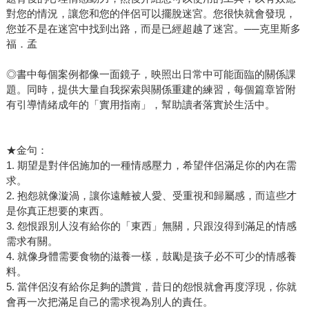
對您的情況，讓您和您的伴侶可以擺脫迷宮。您很快就會發現，
您並不是在迷宮中找到出路，而是已經超越了迷宮。──克里斯多
福．孟
◎書中每個案例都像一面鏡子，映照出日常中可能面臨的關係課
題。同時，提供大量自我探索與關係重建的練習，每個篇章皆附
有引導情緒成年的「實用指南」，幫助讀者落實於生活中。
★金句：
1. 期望是對伴侶施加的一種情感壓力，希望伴侶滿足你的內在需
求。
2. 抱怨就像漩渦，讓你遠離被人愛、受重視和歸屬感，而這些才
是你真正想要的東西。
3. 怨恨跟別人沒有給你的「東西」無關，只跟沒得到滿足的情感
需求有關。
4. 就像身體需要食物的滋養一樣，鼓勵是孩子必不可少的情感養
料。
5. 當伴侶沒有給你足夠的讚賞，昔日的怨恨就會再度浮現，你就
會再一次把滿足自己的需求視為別人的責任。