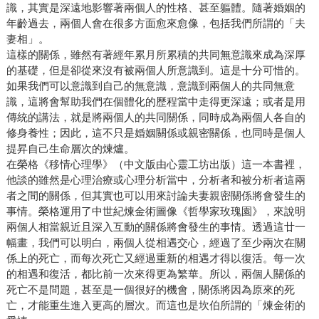
識，其實是深遠地影響著兩個人的性格、甚至軀體。隨著婚姻的
年齡過去，兩個人會在很多方面愈來愈像，包括我們所謂的「夫
妻相」。
這樣的關係，雖然有著經年累月所累積的共同無意識來成為深厚
的基礎，但是卻從來沒有被兩個人所意識到。這是十分可惜的。
如果我們可以意識到自己的無意識，意識到兩個人的共同無意
識，這將會幫助我們在個體化的歷程當中走得更深遠；或者是用
傳統的講法，就是將兩個人的共同關係，同時成為兩個人各自的
修身養性；因此，這不只是婚姻關係或親密關係，也同時是個人
提昇自己生命層次的煉爐。
在榮格《移情心理學》（中文版由心靈工坊出版）這一本書裡，
他談的雖然是心理治療或心理分析當中，分析者和被分析者這兩
者之間的關係，但其實也可以用來討論夫妻親密關係將會發生的
事情。榮格運用了中世紀煉金術圖像《哲學家玫瑰園》，來說明
兩個人相當親近且深入互動的關係將會發生的事情。透過這廿一
幅畫，我們可以明白，兩個人從相遇交心，經過了至少兩次在關
係上的死亡，而每次死亡又經過重新的相遇才得以復活。每一次
的相遇和復活，都比前一次來得更為繁華。所以，兩個人關係的
死亡不是問題，甚至是一個很好的機會，關係將因為原來的死
亡，才能重生進入更高的層次。而這也是坎伯所謂的「煉金術的