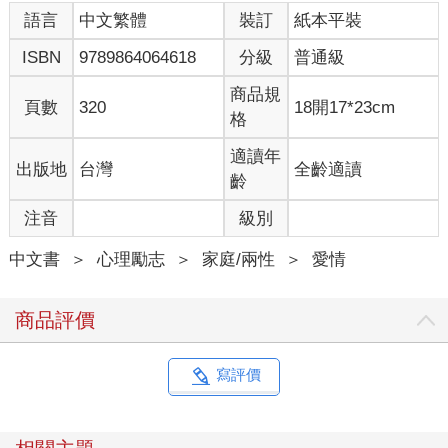
語言
中文繁體
裝訂
紙本平裝
「那你想要的是什麼呢？」
「我想要她裝出來的那些──」
ISBN
9789864064618
分級
普通級
「裝出來的？！」珍妮特火山大爆發了。
「等等，等等，」我輕聲打斷他們，抬起雙臂，手掌朝外，一手
商品規
頁數
320
18開17*23cm
對著一人，「布拉德，我先問問你，你希望珍妮特是什麼樣的妻
格
子？」
「就像我們剛開始約會時那樣──那個時候，我還以為她是我的夢
適讀年
出版地
台灣
全齡適讀
中情人呢。」
齡
「你的『夢中情人』？這話是什麼意思？」
注音
級別
「只是打個比方啦。」布拉德回答說，身體陷進扶手椅裡，雙臂
抱胸。然後，他稍稍扭動了一下，嘴裡嘟囔著：「唉，這椅子真
中文書
＞
心理勵志
＞
家庭/兩性
＞
愛情
不舒服！」
「好吧，就當我什麼都不懂。如果珍妮特是你的夢中情人，她應
該是什麼樣的妻子？」
商品評價
「反正跟坐在那張椅子上的人不一樣！」他嘴裡嘟囔著，扭過頭
去，看都沒看妻子一眼。我舉起手制止了珍妮特，希望她暫時不
要插嘴。
寫評價
「好吧，能再說得具體一點嗎？你理想中的女人應該是什麼樣
的？」
「嗯，你懂的！就像每個男人都想要的那樣。」