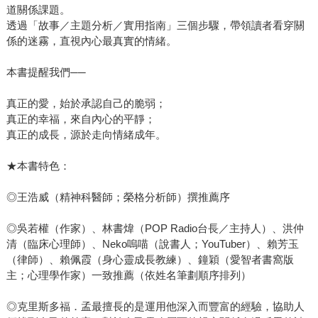
道關係課題。
透過「故事／主題分析／實用指南」三個步驟，帶領讀者看穿關
係的迷霧，直視內心最真實的情緒。
本書提醒我們──
真正的愛，始於承認自己的脆弱；
真正的幸福，來自內心的平靜；
真正的成長，源於走向情緒成年。
★本書特色：
◎王浩威（精神科醫師；榮格分析師）撰推薦序
◎吳若權（作家）、林書煒（POP Radio台長／主持人）、洪仲
清（臨床心理師）、Neko嗚喵（說書人；YouTuber）、賴芳玉
（律師）、賴佩霞（身心靈成長教練）、鐘穎（愛智者書窩版
主；心理學作家）一致推薦（依姓名筆劃順序排列）
◎克里斯多福．孟最擅長的是運用他深入而豐富的經驗，協助人