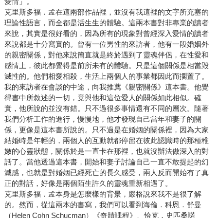
愛情」。
克里斯多福．孟在這兩部作品裡，並沒有我這裡的文字所充塞的
理論性語言，而全都是活生生的體驗。這兩本書對非專業的讀者
來說，其實是很好看的，因為所有的現象對曾經深入愛情的讀者
來說都是十分寫實的。曾有一位男性的來訪者，他有一段婚姻外
的親密關係，對他來說簡直就是終於遇到了靈魂伴侶，在性愛和
感情上，彼此都覺得是前所未有的體驗。只是這個關係是相當毁
滅性的。他們相愛相殺，生活上兩個人的事業都因此而擱置了。
我的來訪者在會談的中途，向我推薦《親密關係》這本書。他覺
得書中所敘述的一切，竟與他和這位愛人的關係如此相似。確
實，他所說的並沒有錯。只不過很多事情還有不同的層次。隨著
我們分析工作的進行，慢慢地，他才發現自己當年和妻子的關
係，更像是這本書所說的。只不過是在婚姻的關係裡，因為大家
結婚時是年輕的，兩個人的互動就都停留在彼此認識時的那種稚
嫩的心靈狀態，關係於是一直卡在那裡，也就沒辦法做深入的對
話了。當他透過這本書，開始和妻子討論自己一直不敢提起的幻
滅感，也就是對婚姻已經死亡的長久感受，兩人反而開始有了真
正的對話，好像是兩個陌生許久的靈魂重新相遇了。
克里斯多福．孟本身是怎麼樣的背景，嚴格說來我不是很了解
的。然而，從這兩本的書寫，我們可以看到海倫．科恩．舒曼
（Helen Cohn Schucman）《奇蹟課程》、恰克．史匹桑諾