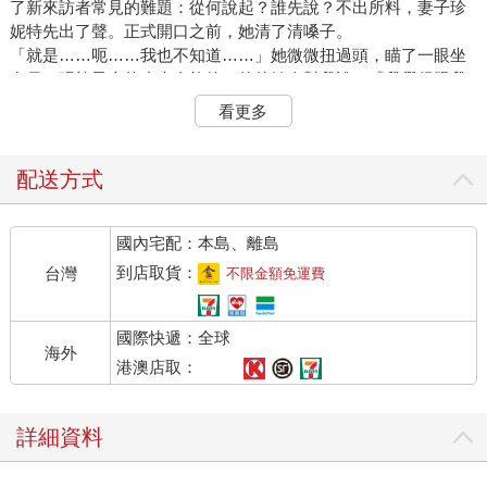
了新來訪者常見的難題：從何說起？誰先說？不出所料，妻子珍
妮特先出了聲。正式開口之前，她清了清嗓子。
「就是……呃……我也不知道……」她微微扭過頭，瞄了一眼坐
在另一張椅子上的丈夫布拉德，然後轉身對我說：「我覺得跟我
當初想像的不一樣……我是說結婚。」她又看了一眼布拉德，像
看更多
是給丈夫插話的機會，但他似乎還沒做好準備，「我是說，我現
在看著他，發現他一點都不像我當初嫁的那個人。」
「一年前，你對我的樣子不滿意，是你說想讓我改一改的啊。」
配送方式
布拉德的語氣有點暴躁，「現在，你又想讓我變回當初的樣子。
老天啊，說話別反反覆覆的好嗎？」
國內宅配：本島、離島
「我希望你變回我們剛結婚時那個樣子。我的意思是，我心裡想
像的那個人。」
到店取貨：
台灣
不限金額免運費
「又不是只有我變了！你也不是我想像的那個人！」布拉德跟妻
子針鋒相對，脣槍舌劍持續了十分鐘。然後，我打斷他們，提了
國際快遞：全球
一個問題：
海外
「布拉德，你說珍妮特不是你想像的那個人──」
港澳店取：
「呃，是她先說的！」他急了，連忙為自己辯護。
「我知道。但你先說說，好嗎？」
詳細資料
「為什麼要我先說？是她想做這個該死的諮詢的！她總是說：
『你不是我嫁的那個人，你不是我嫁的那個人！』好吧，她也不
是我想要的那個人！」