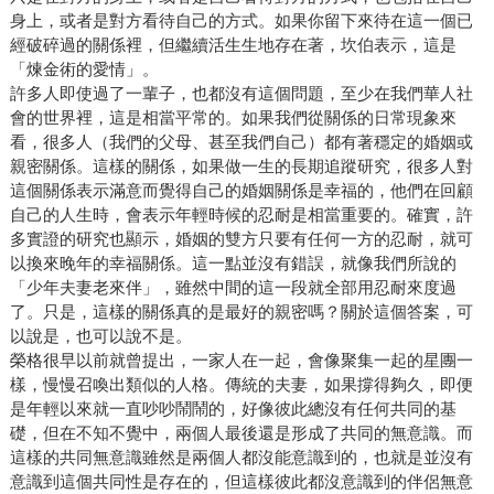
身上，或者是對方看待自己的方式。如果你留下來待在這一個已
經破碎過的關係裡，但繼續活生生地存在著，坎伯表示，這是
「煉金術的愛情」。
許多人即使過了一輩子，也都沒有這個問題，至少在我們華人社
會的世界裡，這是相當平常的。如果我們從關係的日常現象來
看，很多人（我們的父母、甚至我們自己）都有著穩定的婚姻或
親密關係。這樣的關係，如果做一生的長期追蹤研究，很多人對
這個關係表示滿意而覺得自己的婚姻關係是幸福的，他們在回顧
自己的人生時，會表示年輕時候的忍耐是相當重要的。確實，許
多實證的研究也顯示，婚姻的雙方只要有任何一方的忍耐，就可
以換來晚年的幸福關係。這一點並沒有錯誤，就像我們所說的
「少年夫妻老來伴」，雖然中間的這一段就全部用忍耐來度過
了。只是，這樣的關係真的是最好的親密嗎？關於這個答案，可
以說是，也可以說不是。
榮格很早以前就曾提出，一家人在一起，會像聚集一起的星團一
樣，慢慢召喚出類似的人格。傳統的夫妻，如果撐得夠久，即便
是年輕以來就一直吵吵鬧鬧的，好像彼此總沒有任何共同的基
礎，但在不知不覺中，兩個人最後還是形成了共同的無意識。而
這樣的共同無意識雖然是兩個人都沒能意識到的，也就是並沒有
意識到這個共同性是存在的，但這樣彼此都沒意識到的伴侶無意