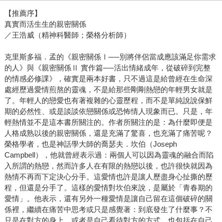
【推薦序】
真實而活生生的親密關係
／王浩威（精神科醫師；榮格分析師）
克里斯多福．孟的《親密關係Ⅰ──別將伴侶當成應該滿足你需求
的人》與《親密關係Ⅱ 實作篇──活出情緒成年，從破碎到完整
的情感必修課》，確實是兩本好書，只不過這是給曾經在生命深
處經歷過愛情煎熬的靈魂，不是給那些剛剛熱戀的年輕男女就是
了。年輕人的戀愛也有著複雜的心靈歷程，而不是單純說說保鮮
期的必然性、或是談談依戀關係或恐怖情人現象而已。只是，年
輕熱情並不是這本書所關注的。作者所關注的是：為什麼即便是
人格成熟以後的親密關係，還是充滿了驚喜，也充滿了痛苦呢？
榮格學者，也是神話學大師的喬瑟夫．坎伯（Joseph
Campbell），他就曾經表示過：兩個人可以因為靈魂的融合而陷
入所謂的熱戀，然而許多人在有限的熱戀以後，也許很快就因為
熱情不再而下定決心分手。這愛情也許是讓人歷盡身心扯撕的歷
程，但還是分手了。這樣的愛情對坎伯來說，是屬於「青春期的
愛情」。他表示，還有另外一種愛情是讓自己留在這個破碎的關
係裡，繼續在痛苦中思考或只是感覺著：到底發生了什麼事？不
只是在對方的身上，或者是自己看待對方的方式，也包括在自己