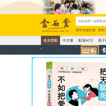
國中自修評量
東野
唯紅花綻放
奧德賽
會員獎勵
中文書
動漫ACG
親子