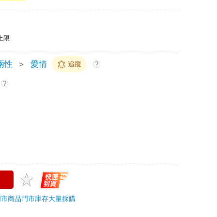
上限
兩性
＞
愛情
追蹤
?
?
門市商品
門市庫存
大量採購