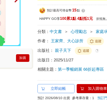
15
預計最高可得金幣
點
?
100累1點 4點抵1元
HAPPY GO享
折抵無
分類：
中文書
＞
心理勵志
＞
家庭/
作者：
王家齊、大心診所
追蹤
出版社：
親子天下
追蹤
?
加購
出版日：
2025/11/27
相關主題：
第一季暢銷展 66折起專區
立即結帳
加入購物車
預計 2026/08/10 出貨
參考庫存量：1
預訂