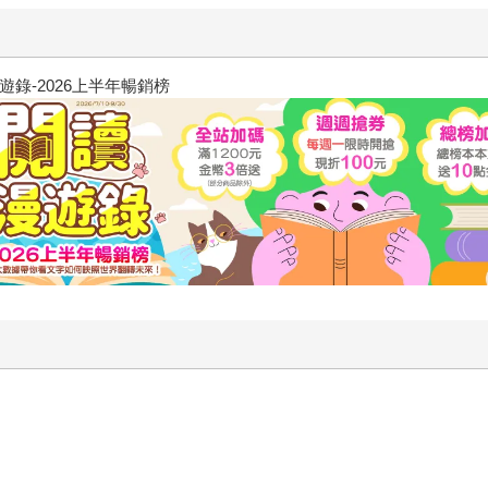
飢餓遊戲前傳贈早優券