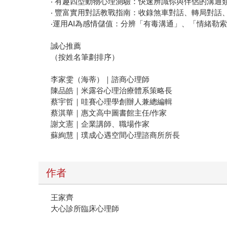
‧ 有趣四型動物心理測驗：快速辨識你與伴侶的溝通
‧ 豐富實用對話教戰指南：收錄煞車對話、轉局對
‧運用AI為感情儲值：分辨「有毒溝通」、「情緒
誠心推薦
（按姓名筆劃排序）
李家雯（海蒂）｜諮商心理師
陳品皓｜米露谷心理治療體系策略長
蔡宇哲｜哇賽心理學創辦人兼總編輯
蔡淇華｜惠文高中圖書館主任/作家
謝文憲｜企業講師、職場作家
蘇絢慧｜璞成心遇空間心理諮商所所長
作者
王家齊
大心診所臨床心理師