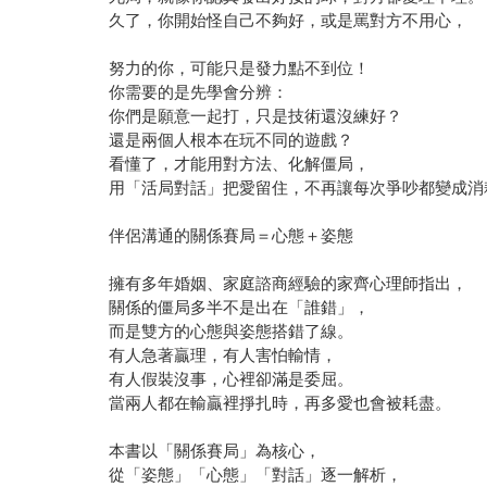
久了，你開始怪自己不夠好，或是罵對方不用心，
努力的你，可能只是發力點不到位！
你需要的是先學會分辨：
你們是願意一起打，只是技術還沒練好？
還是兩個人根本在玩不同的遊戲？
看懂了，才能用對方法、化解僵局，
用「活局對話」把愛留住，不再讓每次爭吵都變成消
伴侶溝通的關係賽局＝心態＋姿態
擁有多年婚姻、家庭諮商經驗的家齊心理師指出，
關係的僵局多半不是出在「誰錯」，
而是雙方的心態與姿態搭錯了線。
有人急著贏理，有人害怕輸情，
有人假裝沒事，心裡卻滿是委屈。
當兩人都在輸贏裡掙扎時，再多愛也會被耗盡。
本書以「關係賽局」為核心，
從「姿態」「心態」「對話」逐一解析，