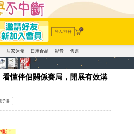
0
登入/註冊
電
居家休閒
日用食品
影音
售票
：看懂伴侶關係賽局，開展有效溝
 電子書
中斷！