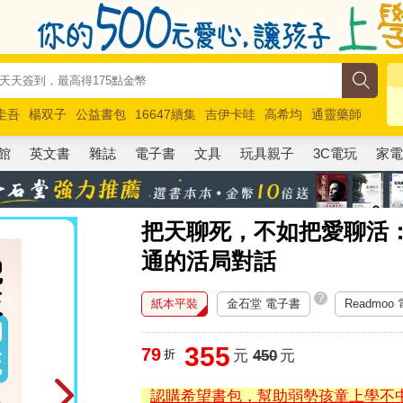
圭吾
楊双子
公益書包
16647續集
吉伊卡哇
高希均
通靈藥師
路邊攤新作
馬斯克
玩具總動員5
超慢跑
館
英文書
雜誌
電子書
文具
玩具親子
3C電玩
家
把天聊死，不如把愛聊活
通的活局對話
?
紙本平裝
金石堂 電子書
Readmoo
355
79
折
元
450
元
認購希望書包，幫助弱勢孩童上學不