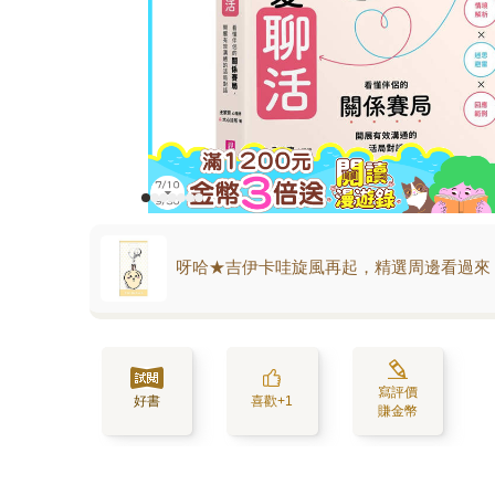
呀哈★吉伊卡哇旋風再起，精選周邊看過來
寫評價
好書
喜歡+1
賺金幣