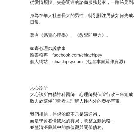
從愛情煩惱、失戀調適的諮商服務起家，一路跨足到
身為在華人社會長大的男性，特別關注男孩如何先成
日常。
著有《媽寶心理學》、《教學即興力》。
家齊心理師說故事
臉書粉專｜facebook.com/chiachipsy
個人網站｜chiachipsy.com（包含本書延伸資源）
大心診所
大心診所由精神科醫師、心理師與個管行政三角組成
致力於陪伴叩問者去理解人性內外的奧祕宇宙。
我們相信，伴侶治療不只是溝通術，
而是學會看懂彼此的賽局，調整互動策略，
並釐清深藏其中的價值觀與關係債務。