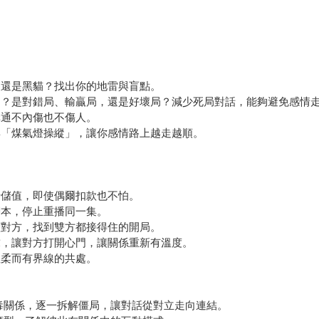
犬還是黑貓？找出你的地雷與盲點。
」？是對錯局、輸贏局，還是好壞局？減少死局對話，能夠避免感情
溝通不內傷也不傷人。
與「煤氣燈操縱」，讓你感情路上越走越順。
卡儲值，即使偶爾扣款也不怕。
腳本，停止重播同一集。
懂對方，找到雙方都接得住的開局。
求，讓對方打開心門，讓關係重新有溫度。
溫柔而有界線的共處。
有毒關係，逐一拆解僵局，讓對話從對立走向連結。