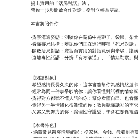
提出實用的「活局對話」法，
帶你一步步開啟合作對話，從對立轉為雙贏。
本書將陪伴你──
‧覺察溝通姿態：測驗你在關係中是獅子、袋鼠、柴
‧看懂賽局結構：辨認你們正在進行哪種「死局對話
‧開啟活局對話：豐富而實用的對話範例與步驟，讓
‧遠離毒性話語：分辨「有毒溝通」、「情緒勒索」
【閱讀對象】
‧希望感情長長久久的你：這本書能幫你為感情悠遊
‧經常為同一件事爭吵的你：讓你看懂對話裡的情緒
‧覺得對方都聽不懂人話的你：幫你看懂自己、也看
‧覺得另一半情緒化很難懂的你：教你聽懂話裡的需
‧又累又想努力的你：讓理性守護愛，學會在關係裡
【本書特色】
‧ 涵蓋常見衝突情境縮影：從家務、金錢、教養到