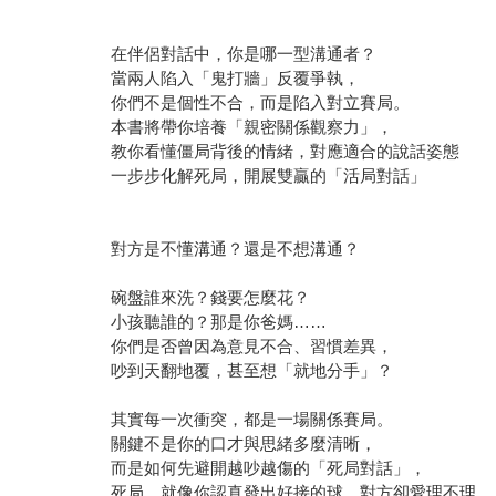
在伴侶對話中，你是哪一型溝通者？
當兩人陷入「鬼打牆」反覆爭執，
你們不是個性不合，而是陷入對立賽局。
本書將帶你培養「親密關係觀察力」，
教你看懂僵局背後的情緒，對應適合的說話姿態
一步步化解死局，開展雙贏的「活局對話」
對方是不懂溝通？還是不想溝通？
碗盤誰來洗？錢要怎麼花？
小孩聽誰的？那是你爸媽……
你們是否曾因為意見不合、習慣差異，
吵到天翻地覆，甚至想「就地分手」？
其實每一次衝突，都是一場關係賽局。
關鍵不是你的口才與思緒多麼清晰，
而是如何先避開越吵越傷的「死局對話」，
死局，就像你認真發出好接的球，對方卻愛理不理。