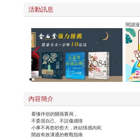
活動訊息
閱讀漫遊錄-2026上半年暢銷榜
內容簡介
看懂伴侶的關係賽局，
不委屈自己、不誤傷感情
小事不再愈吵愈大，終結情感內耗
開啟有效溝通的教戰指南