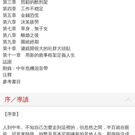
第三章 照顧的酷刑架
第四章 工作不穩定
第五章 金錢恐慌
第六章 決策疲勞
第七章 單身，無子女
第八章 離婚之後
第九章 圍絕經期
第十章 濾鏡開很大的社群大頭貼
第十一章 用新的敘事框架定義人生
誌謝
附錄：中年危機混音帶
注釋
參考書目
序／導讀
【序章】
人到中年。不知自己怎麼走到這裡的，但忽然之間，半百就在眼
前。回首來時路，妳瞥見原本可能擁有的其他人生。那個妳沒成