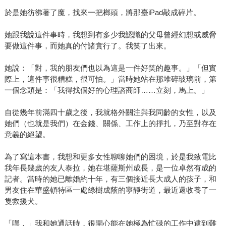
於是她彷彿著了魔，找來一把榔頭，將那臺iPad敲成碎片。
她跟我說這件事時，我想到有多少我認識的父母曾經幻想或威脅
要做這件事，而她真的付諸實行了。我笑了出來。
她說：「對，我的朋友們也以為這是一件好笑的趣事。」「但實
際上，這件事很糟糕，很可怕。」當時她站在那堆碎玻璃前，第
一個念頭是：「我得找個好的心理諮商師……立刻，馬上。」
自從幾年前滿四十歲之後，我就格外關注與我同齡的女性，以及
她們（也就是我們）在金錢、關係、工作上的掙扎，乃至對存在
意義的絕望。
為了寫這本書，我想和更多女性聊聊她們的困境，於是我致電比
我年長幾歲的友人泰拉，她在堪薩斯州成長，是一位卓然有成的
記者。當時的她已離婚約十年，有三個接近長大成人的孩子，和
男友住在華盛頓特區一處綠樹成蔭的寧靜街道，最近還收養了一
隻救援犬。
「嘿，」我和她通話時，很開心能在她極為忙碌的工作中逮到難