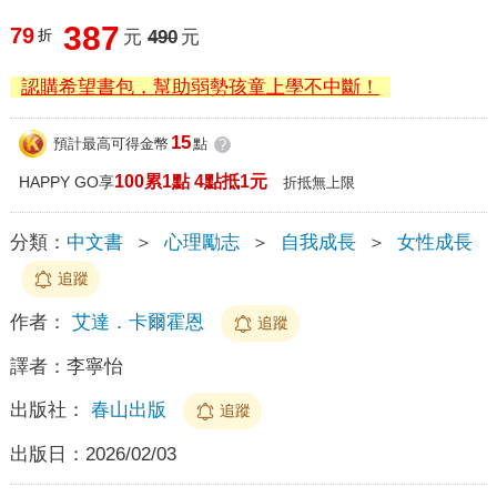
387
79
折
元
490
元
認購希望書包，幫助弱勢孩童上學不中斷！
15
預計最高可得金幣
點
?
100累1點 4點抵1元
HAPPY GO享
折抵無上限
分類：
中文書
＞
心理勵志
＞
自我成長
＞
女性成長
追蹤
作者：
艾達．卡爾霍恩
追蹤
譯者：
李寧怡
出版社：
春山出版
追蹤
出版日：
2026/02/03