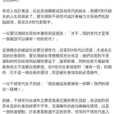
有些人也許會說，比起其他國家或其他世代的婦女，美國X世代婦
女的人生容易多了。嬰兒潮與千禧世代或許會極力主張他們也面
臨困境，甚至比X世代更艱辛。
一位嬰兒潮婦女得知本書的前提後說：「才不，我的世代才是第
一個被說可以擁有一切的世代！」
這個概念的確誕生於嬰兒潮世代，但直到X世代出現後，才成為主
流的社會期待。嬰兒潮婦女理應獲得充分肯定：她們在面對不受
遏制的性別歧視與結構性壓迫下，披荊斬棘，同時也努力兼顧母
親角色又不放棄自我夢想。但X世代生來就面對「擁有一切」的期
待，它不是一個全新的選項，而是被社會強加的必需條件。
一位千禧世代女子則說：「我也被認為要擁有一切啊！我們的情
況一樣糟！」
的確，千禧世代在成年之際背負著沉重的學生貸款，並須面對前
所未見的社會與經濟不平等、充滿毒性的政治兩極化環境，以及
一個快速變動、許多產業動盪不定的世界。但等到千禧世代進入