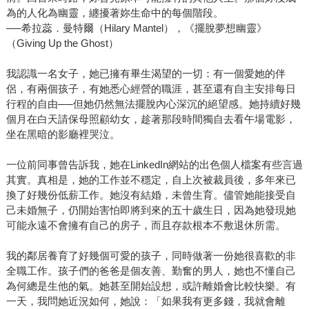
為的人化為幽靈，纏擾著妳生命中的每個階段。
──希拉蕊．曼特爾（Hilary Mantel），《擺脫夢想幽靈》
（Giving Up the Ghost）
我認識一名女子，她已擁有畢生渴望的一切：有一個愛她的伴
侶，有兩個孩子，有她悉心經營的職涯，甚至還有自主安排每日
行程的自由──但她仍然無法擺脫內心深沉的絕望感。她持續好幾
個月在白天請保母照顧幼女，趁著那段時間獨自去看午場電影，
坐在黑暗的影廳裡哭泣。
一位前同事曾告訴我，她在LinkedIn網站的出色個人檔案有些言過
其實。真相是，她的工作並不穩定，自上次被裁員後，多年來已
換了好幾份低薪工作。她沒有結婚，未曾生育。儘管她能接受自
己未婚無子，仍開始害怕即將到來的五十歲生日，因為她發現她
可能永遠不會擁有自己的房子，而且存款根本不敷退休所需。
我的鄰居養育了好幾個可愛的孩子，同時做著一份她很喜歡的非
全職工作。孩子們的爸爸是個友善、勤奮的男人，她也不懂自己
為何總是生他的氣。她甚至開始設想，或許離婚會比較快樂。有
一天，我問她近況如何，她說：「如果我有更多錢，我就會離