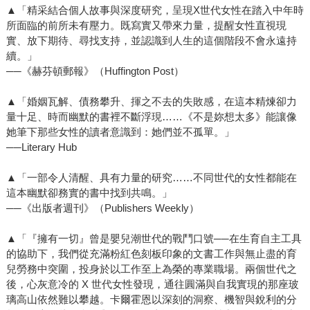
▲「精采結合個人故事與深度研究，呈現X世代女性在踏入中年時
所面臨的前所未有壓力。既寫實又帶來力量，提醒女性直視現
實、放下期待、尋找支持，並認識到人生的這個階段不會永遠持
續。」
──《赫芬頓郵報》（Huffington Post）
▲「婚姻瓦解、債務攀升、揮之不去的失敗感，在這本精煉卻力
量十足、時而幽默的書裡不斷浮現……《不是妳想太多》能讓像
她筆下那些女性的讀者意識到：她們並不孤單。」
──Literary Hub
▲「一部令人清醒、具有力量的研究……不同世代的女性都能在
這本幽默卻務實的書中找到共鳴。」
──《出版者週刊》（Publishers Weekly）
▲「『擁有一切』曾是嬰兒潮世代的戰鬥口號──在生育自主工具
的協助下，我們從充滿粉紅色刻板印象的文書工作與無止盡的育
兒勞務中突圍，投身於以工作至上為榮的專業職場。兩個世代之
後，心灰意冷的 X 世代女性發現，通往圓滿與自我實現的那座玻
璃高山依然難以攀越。卡爾霍恩以深刻的洞察、機智與銳利的分