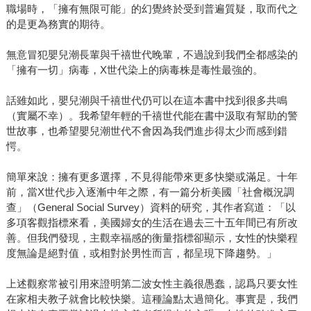
職場時，「擁有無限可能」的幻覺終於受到普遍質疑，取而代之
的是更為務實的期待。
無意冒犯嬰兒潮長輩與千禧世代晚輩，不過說到我們全都感染的
「擁有一切」病毒，X世代染上的病毒株是毒性最強的。
話雖如此，嬰兒潮與千禧世代仍可以在這本書中找到很多共鳴
（實屬不幸）。我希望年輕的千禧世代能在書中汲取有幫助的警
世故事，也希望嬰兒潮世代不會因為我們進步得太少而感到錯
愕。
簡單來說：擁有更多選擇，不見得能帶來更多快樂或滿足。十年
前，當X世代步入逐漸中年之際，有一篇分析美國「社會概況調
查」（General Social Survey）資料的研究，其作者寫道：「以
多項客觀指標來看，美國婦女的生活在過去三十五年間已有所改
善。但我們發現，主觀幸福感的衡量指標卻顯示，女性的快樂程
度無論是絕對值，或相對於男性而言，都呈現下降趨勢。」
上述觀察常被引用來證明第二波女性主義很愚蠢，認爲只要女性
在家相夫教子就會比較快樂。這種論點太過簡化。事實是，我們