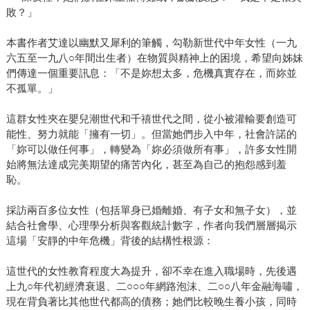
敗？」
本書作者艾達以幽默又犀利的筆觸，勾勒新世代中年女性（一九
六五至一九八○年間出生者）在物質與精神上的困境，希望向姊妹
們傳達一個重要訊息：「不是妳想太多，危機真實存在，而妳並
不孤單。」
這群女性夾在嬰兒潮世代和千禧世代之間，從小被灌輸要創造可
能性、努力就能「擁有一切」。但當她們步入中年，社會許諾的
「妳可以做任何事」，轉變為「妳必須做所有事」，許多女性開
始將無法達成完美期望的痛苦內化，甚至為自己的抱怨感到羞
恥。
採訪兩百多位女性（包括單身已婚離婚、有子女和無子女），並
結合社會學、心理學分析與客觀統計數字，作者向我們層層揭示
這場「安靜的中年危機」背後的結構性根源：
這世代的女性教育程度大為提升，卻不幸在進入職場時，先後遇
上九○年代初經濟衰退、二○○○年網路泡沫、二○○八年金融海嘯，
現在背負著比其他世代都高的債務；她們比較晚生養小孩，同時