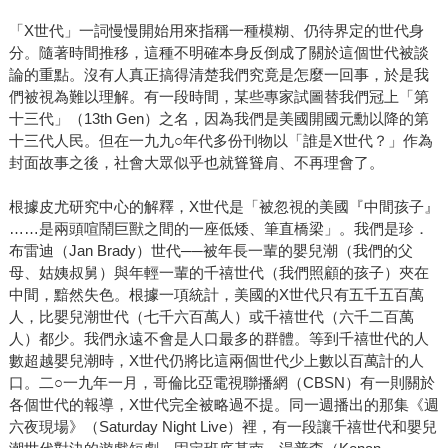
「X世代」一詞慢慢開始用來指稱一種模糊、仍待界定的世代身
分。隨著時間推移，這種不明確本身反倒成了關於這個世代被談
論的重點。沒有人真正搞得清楚我們究竟是怎麼一回事，於是我
們被視為難以理解。有一段時間，某些專家試圖替我們冠上「第
十三代」（13th Gen）之名，因為我們是美國開國元勳以降的第
十三代人民。但在一九九○年代多份刊物以「誰是X世代？」作為
封面故事之後，社會大眾似乎也就聳聳肩、不再理會了。
根據皮尤研究中心的解釋，X世代是「被忽視的美國『中間孩子』
……是兩頭喧鬧巨獸之間的一座低矮、筆直橋梁」。我們是珍．
布雷迪（Jan Brady）世代──被年長一輩的嬰兒潮（我們的父
母、姑姨叔舅）與年輕一輩的千禧世代（我們照顧的孩子）夾在
中間，黯然失色。根據一項統計，美國的X世代只有五千五百萬
人，比嬰兒潮世代（七千六百萬人）或千禧世代（六千二百萬
人）都少。我們永遠不會是人口最多的群體。等到千禧世代的人
數超越嬰兒潮時，X世代仍將比這兩個世代少上數以百萬計的人
口。二○一九年一月，哥倫比亞電視聯播網（CBSN）有一則關於
各個世代的報導，X世代完全被略過不提。同一週播出的那集《週
六夜現場》（Saturday Night Live）裡，有一段讓千禧世代和嬰兒