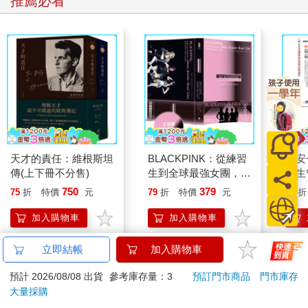
推薦必看
郎》（Murphy Brown），由以冷諷風格著稱的女演員甘蒂絲．柏
根（Candice Bergen）飾演女主角墨菲。一九九二年播出的第四
季結尾中，墨菲成了單親媽媽，卻仍一肩扛起新聞編輯室裡位高
權重的職務，凱莉再次接收到訊息：女性可以擁有愛與成就兼得
的圓滿人生。要過這樣的生活，只要勤奮敬業，有一群挺妳的好
友，也許再加一個油漆工出身的搞怪保姆艾爾丁，在妳工作時幫
妳照顧寶寶。
這就是凱莉當時的人生規畫。但她成年後，現實接踵而來。她在
華盛頓特區上大學時開始意識到，那片應許之地並不像她從小到
大聽說的那樣容易抵達。最主要的問題在於，實現夢想所費不
天才的責任：維根斯坦
BLACKPINK：從練習
職安
貲。
傳(上下冊不分售)
生到全球最強女團，看
衛生
Jisoo、Jennie、
攻略｜
750
379
75
折
特價
元
79
折
特價
元
79
折
凱莉在大學讀到一半時發現，她必須取得碩士學位，才能實現在
Ros?、Lisa 如何征服
心理學領域的目標，而父母不願再供她深造。她說，讀大學期間
世界，創造K-pop傳
加入購物車
加入購物車
已負債累累，她「深恐」自己會破產而不得不搬回家住，於是她
奇！
橫下心決定去工作還債，之後再設法取得更高的學歷並轉換職
立即結帳
加入購物車
涯。
其他人也買
預計 2026/08/08 出貨
參考庫存量：3
預訂門市商品
門市庫存
然而，事與願違。凱莉畢業時正值經濟不景氣，很難找到工作。
大量採購
經過漫長求職後，她勉強接受了一個幾無發展可能性的行政職