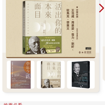
排球隊長和畢業紀念冊總編輯，還能用恰到好處的髮膠把瀏海抓
出完美弧度。
一九八四年，潔拉汀．費拉洛（Geraldine Ferraro）競選副總統
時，凱莉熱情支持且不覺得驚訝──因為大家公認女性即將打破玻
璃天花板。她當時以為，女性不僅能治理企業，最後還能治理國
家，都只是時間問題。
一九八七年的電影《嬰兒潮》（Baby Boom），開場蒙太奇片段
就是穿著墊肩西裝的女性驕傲地走進公司辦公室。一九八八年電
影《上班女郎》（Working Girl）中，梅蘭妮．葛瑞菲絲
（Melanie Griffith）飾演的角色對哈里遜．福特（Harrison Ford）
飾演的角色說：「我既有商業頭腦，也有誘人犯罪的身材。有什
麼問題嗎？」（他慌忙回答說沒有。）
凱莉和她的朋友們夢想遠大，都進一步深造取得更高的學歷。她
們同樣兼具頭腦和身材，以為自己除了征戰商場，有朝一日也會
擁有屬於自己的哈里遜．福特。
《瑪麗泰勒摩爾》播畢後，凱莉的指路明燈換成影集《風雲女