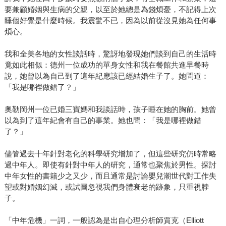
要兼顧婚姻與生病的父親，以至於她總是為錢煩憂，不記得上次
睡個好覺是什麼時候。我震驚不已，因為以前從沒見她為任何事
煩心。
我和全美各地的女性談話時，驚訝地發現她們談到自己的生活時
竟如此相似：德州一位成功的單身女性和我在餐館共進早餐時
說，她曾以為自己到了這年紀應該已經結婚生子了。她問道：
「我是哪裡做錯了？」
奧勒岡州一位已婚三寶媽和我談話時，孩子睡在她的胸前。她曾
以為到了這年紀會有自己的事業。她也問：「我是哪裡做錯
了？」
儘管過去十年針對老化的科學研究增加了，但這些研究仍時常略
過中年人。即使有針對中年人的研究，通常也聚焦於男性。探討
中年女性的書籍少之又少，而且通常是討論嬰兒潮世代對工作失
望或對婚姻幻滅，或試圖忽視我們身體衰老的跡象，只重視脖
子。
「中年危機」一詞，一般認為是出自心理分析師賈克（Elliott