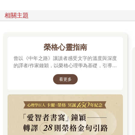
水廣告歌。我們這一代，很多人至今仍將這段廣告和桂格燕麥的
廣告詞「邁奇喜歡它！」（Mikey likes it!）一起存放在心靈檔案
相關主題
櫃裡。
那段一九八○年的Enjoli香水廣告，是以一九六二年的熱門歌曲
〈我是女人〉（I’m a Woman）為背景，一位金髮女郎在廣告裡
唱著她可以把培根帶回家，並放進鍋裡煎好──同時絕不讓丈夫忘
榮格心靈指南
記他是男人。她在一天當中先穿著正式套裝去工作賺錢，再穿著
曾以《中年之路》讓讀者感受文字的溫度與深度
襯衫和長褲掌廚，最後換上小禮服，性感噘嘴展現誘惑力；廣告
還保證這段時間香氣都不會消失，主打的廣告詞就是「為二十四
的譯者/作家鐘穎，以榮格心理學為基礎，引導你
小時全能女人打造的八小時香水」。廣告裡的這位女性太成功
探索內在衝突與自我認識。在忙碌與外界期待之
了，當她為不在鏡頭裡的孩子們唸故事書時，鏡頭外還有男聲
看更多
間，你是否忘了真正的自己？文字溫柔卻不逃避
說：「今晚我來為孩子們做飯」，她則報以矜持又驚喜的微笑。
現實，每一章都像一面鏡子，映照出你未曾察覺
我想在這難得的一天裡，她有幸只需當二十三小時的女人。
的自己……想知道如何開始這段心靈旅程嗎？
凱莉和當年觀賞這段廣告的很多年輕女孩一樣，看著女演員從辦
公室到廚房再到臥室，都認為這簡直是完滿人生的藍圖，沒想過
它是鼓吹男人買Enjoli香水給妻子的荒謬退步奇幻片。看起來可行
耶，許多年輕女性這樣認為。我去上班、回家做晚餐，而且全程
維持性感外貌；就像當年我一邊選修雙份大學預修課，一邊擔任