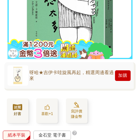
呀哈★吉伊卡哇旋風再起，精選周邊看過
加購
來
寫評價
好書
喜歡+1
賺金幣
?
紙本平裝
金石堂 電子書