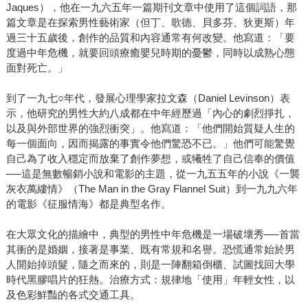
Jaques），他在一九六五年一篇期刊文章中使用了這個詞語，那
篇文章是在探索男性藝術家（但丁、歌德、貝多芬、狄更斯）年
過三十五歲後，創作的品質和內容通常有何改變。他寫道：「要
度過中年危機，就要回頭療癒嬰兒時期的憂鬱，同時以成熟心態
面對死亡。」
到了一九七○年代，發展心理學家拉文森（Daniel Levinson）表
示，他研究的男性大約八成都在中年經歷過「內心的劇烈掙扎，
以及與外部世界的強烈衝突」。他寫道：「他們開始質疑人生的
每一個面向，因而揭露的事實令他們驚恐不已。」他們可能驚覺
自己為了收入穩定而放棄了創作夢想，或犧牲了自己信奉的價值
──這是無數暢銷小說和電影的主題，從一九五五年的小說《一襲
灰衣萬縷情》（The Man in the Gray Flannel Suit）到一九九六年
的電影《征服情海》都是典型名作。
在大眾文化的描繪中，典型的男性中年危機是一場破壞秀──首當
其衝的是婚姻，接著是事業、既有常規和名譽。恐慌通常始於男
人開始掉頭髮，隨之而來的，則是一陣翻箱倒櫃、試圖找回大學
時代黑膠唱片的狂熱。治療方式：規律地「使用」年輕女性，以
及色彩鮮豔的各式交通工具。