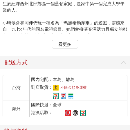
生於紐澤西州北部郊區一個藍領家庭，是家中第一個完成大學學
業的人。
小時候會和同伴們玩一種名為「瑪麗泰勒摩爾」的遊戲，靈感來
自一九七○年代的同名電視節目。她們會扮演充滿活力且獨立的都
會女性。凱莉不會扮成女牛仔或公主，而是「年輕、想征服一切
的單身職業女性」。她超愛主題曲的那句：「到頭來妳一定會成
看更多
功！」她很喜歡女主角那個拋帽子的招牌動作。她也喜歡瑪麗在
工作中找到一群志同道合的夥伴。
配送方式
凱莉在《教育修正案第九條》（Title IX）影響力開始展現之初，
度過她的求學生涯。《第九條》是一九七二年通過的聯邦法律，
國內宅配：本島、離島
規定聯邦政府資助的教育計畫和活動中，男女都須獲得平等對
待。無論在經濟援助、招募人才、申請入學或體育運動方面，學
到店取貨：
台灣
不限金額免運費
校都不能再合法地歧視學生。競爭的場域將更加公平，大家也都
預期女孩們將大放異彩。
國際快遞：全球
海外
凱莉的母親一輩子未能施展抱負，也讓凱莉更在意自己的前途：
港澳店取：
「我的人生就是她人生的一部分。我總是擔心：如果讓她失望怎
麼辦？」