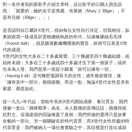
對一名作者寫的新歌手介紹文章時，這位歌手的公關人員告訴
我：「親愛的，她的名字是瑪麗．布萊姬（Mary J. Blige），不
是布兒姬（Bilge）。」）
是否認同自己屬於X世代，得由每位女性自行決定，但我相信，如
果妳跟我一樣成長於雷根總統執政的年代，玩過橡膠絲毛毛球
（Koosh ball），或是聽過數據機撥接的聲音，妳就可以算是X世
代的成員。
X世代的女性大多在二十多歲尾聲、三十幾歲至四十幾歲結婚，或
始終未婚；大多在三十多歲或四十多歲才生下第一個孩子，或終
生未為人母。我們是第一批從小聽著「妳可以擁有一切」
（having it all）這句陳腔濫調長大的女性，成年後卻發現，連
「擁有其中一部分」都很困難。而這一點，無論X世代女性是否有
家庭，都是如此。
從一九九○年代起，當較年長的X世代開始成家、養兒育女，我們
便被一套以「媽咪戰爭」為名、令人厭倦的宣傳話語，挑撥得彼
此對立。這場虛假的辯論掩蓋了真相：我們所做的選擇只是故事
全貌的一部分。另一個關鍵在於時代背景，而X世代女性所處的時
代背景是：我們被納入一場社會實驗之中，其目標是打造出成就