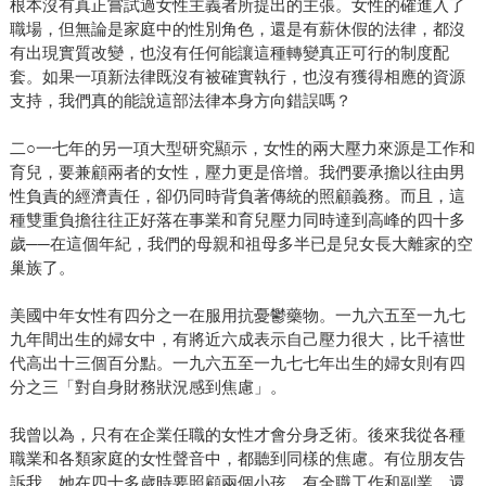
根本沒有真正嘗試過女性主義者所提出的主張。女性的確進入了
職場，但無論是家庭中的性別角色，還是有薪休假的法律，都沒
有出現實質改變，也沒有任何能讓這種轉變真正可行的制度配
套。如果一項新法律既沒有被確實執行，也沒有獲得相應的資源
支持，我們真的能說這部法律本身方向錯誤嗎？
二○一七年的另一項大型研究顯示，女性的兩大壓力來源是工作和
育兒，要兼顧兩者的女性，壓力更是倍增。我們要承擔以往由男
性負責的經濟責任，卻仍同時背負著傳統的照顧義務。而且，這
種雙重負擔往往正好落在事業和育兒壓力同時達到高峰的四十多
歲──在這個年紀，我們的母親和祖母多半已是兒女長大離家的空
巢族了。
美國中年女性有四分之一在服用抗憂鬱藥物。一九六五至一九七
九年間出生的婦女中，有將近六成表示自己壓力很大，比千禧世
代高出十三個百分點。一九六五至一九七七年出生的婦女則有四
分之三「對自身財務狀況感到焦慮」。
我曾以為，只有在企業任職的女性才會分身乏術。後來我從各種
職業和各類家庭的女性聲音中，都聽到同樣的焦慮。有位朋友告
訴我，她在四十多歲時要照顧兩個小孩，有全職工作和副業，還