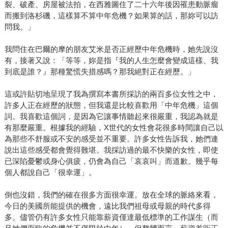
裂、破產、房屋被法拍，在西雅圖住了二十六年後因罹患動脈瘤
而搬到洛杉磯，這樣算不算中年危機？如果算的話，那妳可以訪
問我。」
我問住在巴爾的摩的朋友艾米是否正經歷中年危機時，她先說沒
有，接著又說：「等等，妳是指『我的人生怎麼會變成這樣、我
到底是誰？』那種驚慌失措感嗎？那我絕對正在經歷。」
這或許貼切地呈現了我為撰寫本書所採訪的兩百多位女性之中，
許多人正在經歷的狀態，但我還是比較喜歡用「中年危機」這個
詞。我喜歡這個詞，是因為它讓事情聽起來很嚴重，我認為就是
有那麼嚴重。根據我的經驗，X世代的女性會花很多時間讓自己以
為那些不舒服或不安的感受並不重要。許多女性告訴我，她們連
說出這些感受都會覺得難堪。我採訪過的最不快樂的女性，即使
已深陷憂鬱或身心俱疲，仍會為自己「哀哀叫」而道歉。幾乎每
個人都說自己「很幸運」。
倒也沒錯，我們的確在很多方面很幸運。放在全球的脈絡來看，
今日的美國所能提供的機會，遠比我們祖母或母親的時代多得
多。儘管仍有許多女性只能靠薪資僅達最低標準的工作謀生（而