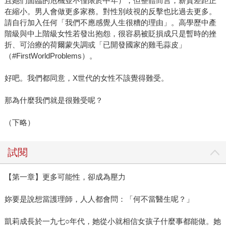
且她們面臨的危機並不僅限於中年），但整體而言，薪資差距正
在縮小。男人會做更多家務。對性別歧視的反擊也比過去更多。
請自行加入任何「我們不應感覺人生很糟的理由」。高學歷中產
階級與中上階級女性若發出抱怨，很容易被貶損成只是暫時的挫
折、可治療的荷爾蒙失調或「已開發國家的雞毛蒜皮」
（#FirstWorldProblems）。
好吧。我們都同意，X世代的女性不該覺得難受。
那為什麼我們就是很難受呢？
（下略）
試閱
【第一章】更多可能性，卻成為壓力
妳要是說想當護理師，人人都會問：「何不當醫生呢？」
凱莉成長於一九七○年代，她從小就相信女孩子什麼事都能做。她