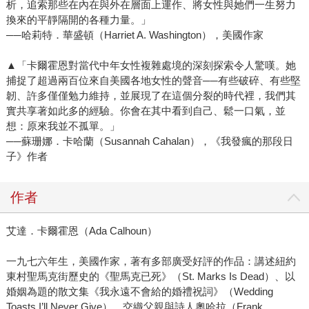
析，追索那些在內在與外在層面上運作、將女性與她們一生努力
換來的平靜隔開的各種力量。」
──哈莉特．華盛頓（Harriet A. Washington），美國作家
▲「卡爾霍恩對當代中年女性複雜處境的深刻探索令人驚嘆。她
捕捉了超過兩百位來自美國各地女性的聲音──有些破碎、有些堅
韌、許多僅僅勉力維持，並展現了在這個分裂的時代裡，我們其
實共享著如此多的經驗。你會在其中看到自己、鬆一口氣，並
想：原來我並不孤單。」
──蘇珊娜．卡哈蘭（Susannah Cahalan），《我發瘋的那段日
子》作者
作者
艾達．卡爾霍恩（Ada Calhoun）
一九七六年生，美國作家，著有多部廣受好評的作品：講述紐約
東村聖馬克街歷史的《聖馬克已死》（St. Marks Is Dead）、以
婚姻為題的散文集《我永遠不會給的婚禮祝詞》（Wedding
Toasts I’ll Never Give）、交織父親與詩人奧哈拉（Frank