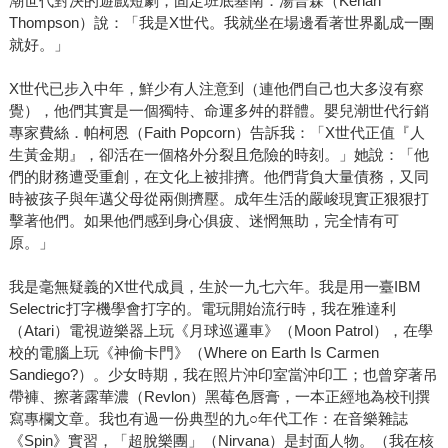
潮世代對決的遊戲短劇，固定班底基南．湯普森（Kenan
Thompson）說：「我是X世代。我就坐在場邊看著世界亂成一團
就好。」
X世代已步入中年，鮮少有人注意到（連他們自己也大多沒有察
覺），他們其實是一個獨特、命運多舛的群體。嬰兒潮世代行銷
專家費絲．帕柯恩（Faith Popcorn）告訴我：「X世代正值『人
生黃金期』，卻活在一個格外分裂且危險的時刻。」她說：「他
們的財務遭受重創，在文化上被排擠。他們背負大量債務，又同
時被孩子與年邁父母從兩側擠壓。成年生活的嚴峻現實正狠狠打
擊著他們。如果他們感到身心俱疲、迷惘無助，完全情有可
原。」
我是毫無疑義的X世代成員，生於一九七六年。我是用一臺IBM
Selectric打字機學會打字的。電玩開始流行時，我在雅達利
（Atari）電視遊樂器上玩《月球巡邏車》（Moon Patrol），在學
校的電腦上玩《神偷卡門》（Where on Earth Is Carmen
Sandiego?）。少女時期，我在照片沖印室當沖印工；也曾穿著吊
帶褲、擦著露華濃（Revlon）黑莓色唇膏，一本正經地為校刊撰
寫專欄文章。我也有過一份典型的九○年代工作：在音樂雜誌
《Spin》實習，「超脫樂團」（Nirvana）是封面人物。（我在核