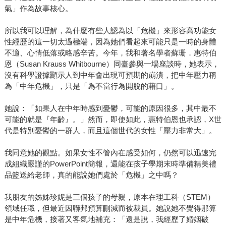
氣」作為故事核心。
所以我可以理解，為什麼有些人認為以「危機」來形容高功能女
性經歷的這一切太過極端，因為她們看起來可能只是一時的身體
不適、心情低落或略感辛苦。今年，我和著名學者蘇珊．惠特伯
恩（Susan Krauss Whitbourne）同臺參與一場座談時，她表示，
沒有科學證據顯示人到中年會出現可預期的崩潰，把中年壓力稱
為「中年危機」，只是「為不當行為開脫的藉口」。
她說：「如果人在中年時感到憂鬱，可能的原因很多，其中最不
可能的就是『年齡』。」然而，即使如此，惠特伯恩也承認，X世
代是特別憂鬱的一群人，而且這個世代的女性「壓力非常大」。
我同意她的觀點。如果女性不管內在感受如何，仍然可以迅速完
成組織嚴謹的PowerPoint簡報，還能在孩子學期末時準備精美禮
品籃送給老師，真的能說她們處於「危機」之中嗎？
我朋友的姊姊珍妮是三個孩子的母親，原本在理工科（STEM）
領域任職，但最近因聯邦預算刪減而被裁員。她說她不覺得那算
是中年危機，接著又客氣地補充：「還是說，我經歷了婚姻破