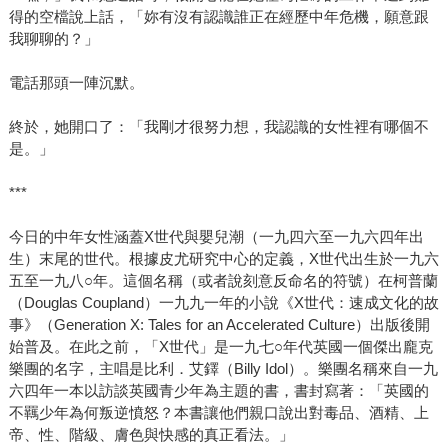
得的空檔說上話，「妳有沒有認識誰正在經歷中年危機，願意跟
我聊聊的？」
電話那頭一陣沉默。
終於，她開口了：「我剛才很努力想，我認識的女性裡有哪個不
是。」
***
今日的中年女性涵蓋X世代與嬰兒潮（一九四六至一九六四年出
生）末尾的世代。根據皮尤研究中心的定義，X世代出生於一九六
五至一九八○年。這個名稱（或者說刻意反命名的符號）在柯普蘭
（Douglas Coupland）一九九一年的小說《X世代：速成文化的故
事》（Generation X: Tales for an Accelerated Culture）出版後開
始普及。在此之前，「X世代」是一九七○年代英國一個傑出龐克
樂團的名字，主唱是比利．艾鐸（Billy Idol）。樂團名稱來自一九
六四年一本以訪談英國青少年為主題的書，書封寫著：「英國的
不羈少年為何叛逆憤怒？本書讓他們親口說出對毒品、酒精、上
帝、性、階級、膚色與快感的真正看法。」