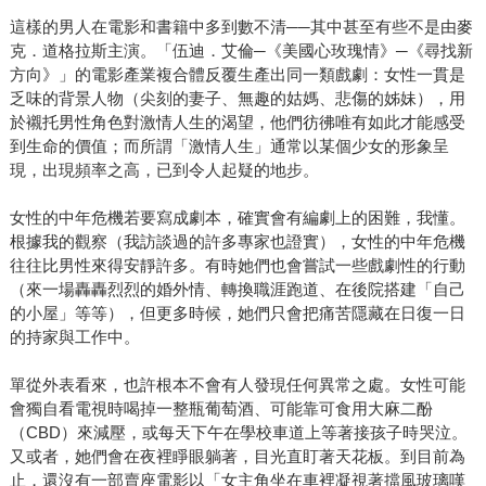
這樣的男人在電影和書籍中多到數不清──其中甚至有些不是由麥
克．道格拉斯主演。「伍迪．艾倫─《美國心玫瑰情》─《尋找新
方向》」的電影產業複合體反覆生產出同一類戲劇：女性一貫是
乏味的背景人物（尖刻的妻子、無趣的姑媽、悲傷的姊妹），用
於襯托男性角色對激情人生的渴望，他們彷彿唯有如此才能感受
到生命的價值；而所謂「激情人生」通常以某個少女的形象呈
現，出現頻率之高，已到令人起疑的地步。
女性的中年危機若要寫成劇本，確實會有編劇上的困難，我懂。
根據我的觀察（我訪談過的許多專家也證實），女性的中年危機
往往比男性來得安靜許多。有時她們也會嘗試一些戲劇性的行動
（來一場轟轟烈烈的婚外情、轉換職涯跑道、在後院搭建「自己
的小屋」等等），但更多時候，她們只會把痛苦隱藏在日復一日
的持家與工作中。
單從外表看來，也許根本不會有人發現任何異常之處。女性可能
會獨自看電視時喝掉一整瓶葡萄酒、可能靠可食用大麻二酚
（CBD）來減壓，或每天下午在學校車道上等著接孩子時哭泣。
又或者，她們會在夜裡睜眼躺著，目光直盯著天花板。到目前為
止，還沒有一部賣座電影以「女主角坐在車裡凝視著擋風玻璃嘆