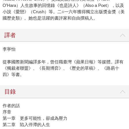
O’Hara）人生故事的回憶錄《也是詩人》（Also a Poet），以及
小說《愛戀》（Crush）等。二○一六年獲得獨立出版獎金獎（美
國歷史類）。她也是活躍的書評家和自由撰稿人。
譯者
李寧怡
從事國際新聞編譯多年，曾任職臺灣《蘋果日報》等媒體。譯有
《獨裁者聯盟》、《長期博弈》、《歷史的草稿》、《路易十
四》等書。
目錄
作者的話
序章
第一章 更多可能性，卻成為壓力
第二章 陷入停滯的人生