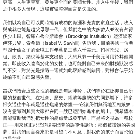
更高、人生更豐富、發展更全面的美國女性。步入中年後，我們
之中很多人發現，這場實驗整體而言是失敗的。
我們以為自己可以同時擁有成功的職涯和充實的家庭生活，收入
與成就也能超越父母那一代，但我們之中的大多數人並沒有占得
多少上風。智庫布魯金斯學會（Brookings Institution）經濟學家
伊莎貝兒．索希爾（Isabel V. Sawhill）告訴我，目前美國一位典
型四十歲女子的全職工作年薪是三萬六千美元。扣掉托兒、房
租、飲食、納稅等基本支出後，大約只剩一千美元可用於其他開
銷。即使收入遠高於此的女性，也可能對自己未來的財務狀況感
到不安，對於光是撐過一週就如此艱難感到錯愕，對機會似乎始
終輪不到自己深感失望。
當我們指責這些女性的抱怨是無病呻吟，我們等於在貶抑自己所
屬的整個世代。在社會、歷史、經濟等趨勢的共同影響下，許多
婦女通往中年就是通往焦慮的熔爐──它讓我們無謂地互相嫉妒，
沒有意識到其實大家都在同一艘已經開始進水的船上。我希望本
書能幫助我們別把女性的憂慮當成發牢騷，而是將之視為一種校
正──用來修正那些頌揚美國夢的誤導性話語；那個被讚頌的美國
夢，對我們而言從來都是可望而不可及，對我們的孩子而言恐怕
也是如此。