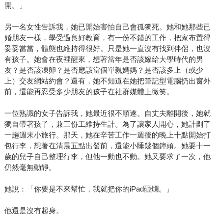
開。」
另一名女性告訴我，她已開始害怕自己會孤獨死。她和她那些已
婚朋友一樣，學受過良好教育，有一份不錯的工作，把家布置得
妥妥當當，體態也維持得很好。只是她一直沒有找到伴侶，也沒
有孩子。她會在夜裡醒來，想著當年是否該嫁給大學時代的男
友？是否該凍卵？是否應該當個單親媽媽？是否該多上（或少
上）交友網站約會？還有，她不知道在她把筆記型電腦扔出窗外
前，還能再忍受多少朋友的孩子在社群媒體上微笑。
一位熟識的女子告訴我，她最近很不順遂。自丈夫離開後，她就
獨自帶著孩子，兼三份工維持生計。為了讓家人開心，她計劃了
一趟週末小旅行。那天，她在辛苦工作一週後的晚上十點開始打
包行李，想著在清晨五點出發前，還能小睡幾個鐘頭。她要十一
歲的兒子自己整理行李，但他一動也不動。她又要求了一次，他
仍然毫無動靜。
她說：「你要是不來幫忙，我就把你的iPad砸爛。」
他還是沒有起身。