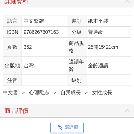
詳細資料
像凱莉這樣的案例，當年發生在全美各個角落。第一波女性主義
者於十九、二十世紀之交為爭取投票權而奮鬥；第二波女性主義
語言
中文繁體
裝訂
紙本平裝
者則從一九六○年代初開始爭取婦女權益，此時她們要教養出能接
棒的女兒，並希望她們更上一層樓：要當醫生，而非護理師；要
ISBN
9786267807163
分級
普通級
當教授，而非小學老師；要當公司執行長，而非祕書。如果我們
的祖父母是在農場勞動，父母在中階管理職位勤奮工作，到了我
商品規
頁數
352
25開15*21cm
們這一輩應該就能坐進高階主管辦公室──當然，還會結婚生子、
格
住漂亮房子、享受社交生活。我們耳邊迴盪著深受第二波女性主
義影響的母親常掛在嘴邊的一句話：「女孩的未來沒有不可能──
適讀年
出版地
台灣
全齡適讀
甚至能當總統！」
齡
注音
級別
我認識一位來自中西部的女性，她原本想在當地求學，當年未能
去外地上學的母親卻堅持要她離家讀大學，家裡還借了二胎房貸
中文書
＞
心理勵志
＞
自我成長
＞
女性成長
來支付她上外州大學的學費。「我整個春天都在想，要怎麼開口
說我不想去，直到開往學校的十三小時車程中都還在掙扎。」這
位年近半百的女子回憶，「我可憐的母親啊。開始拆行李的那一
商品評價
刻，她興奮極了，我卻痛哭失聲。」
凱莉跟我說：「當時很多媒體會傳遞這樣的訊息，『妳可以把培
寫評價
根帶回家，放進鍋裡煎……』」凱莉哼著那首臭名遠播的Enjoli香