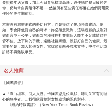
要照顧年邁父母，加上今日育兒標準高漲，迫使她們整日疲於奔
命，仍時常自責陪伴不足──然後所有這些責任都落在她們荷爾蒙
作怪的更年期前期。
本書沒有灑雞湯式的夢幻解方，而是提供了幾項務實建議。例
如，學會降低對自己的苛求；妳必須意識到，這場遊戲的規則對
妳而言並不公平，妳面臨的種種掙扎並非個人能力不足或情緒控
管不佳。放下妳的手機，遠離社群媒體。照顧好自己的健康。最
重要的是：加入其他女性。當妳願意向外尋求支持，中年生活或
許將不再難以承受。
名人推薦
【國際讚譽】
▲「直白坦率、引人入勝。卡爾霍恩是位幽默、聰明又富有同理
心的敘事者……我很欣賞她對女性處境的認真對待。」
──《紐約時報書評》（New York Times Book Review）