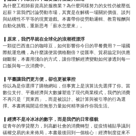
為什麼工程師薪資高於服務業？為什麼同樣努力的女性仍被壓低
起薪？當我們討論勞動市場，其實是在解構一場關於價值、談判
與結構性不平等的現實遊戲。本書帶你從勞動邏輯、教育報酬與
自動化挑戰，重新思考「薪水怎麼來」。
▎原來，我們早就在全球化的浪潮裡漂浮
一顆從巴西進口的咖啡豆，如何影響你今日的早餐費用？一場國
際航運危機，為什麼讓便當價格翻倍？從匯率、貿易協定到供應
鏈斷裂，本書用淺白的方式，讓你理解經濟變動如何滲透到每一
口飯與每一次消費中。
▎平臺讓我們更方便，卻也更被掌控
你以為是你選擇了購物網站，但事實上是演算法先選擇了你。當
數位支付、平臺經濟與大數據塑造了現代商業模式，我們的消費
不再只是「買東西」，而是被設計、被計算與被引導的行為選
擇。本書將揭開這些無形力量如何精準操作你我生活。
▎經濟不是冷冰冰的數字，而是我們的日常樣貌
從青年的學貸壓力，到高齡社會的消費轉型，從疫情補貼爭議到
碳權交易的未來佈局，本書最後回到一個核心：經濟制度從來不