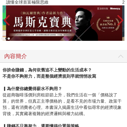
讀懂全球首富極限思維
2
內容簡介
你拚命賺錢，為何依舊追不上變動的生活成本？
不是你不夠努力，而是整個經濟規則早就悄悄改寫
▎為什麼你總覺得薪水不夠用？
從超商咖啡漲價到房租節節上升，我們生活在一個「價格說了
算」的世界，但真正主導價格的，是看不見的市場力量、政策干
預，還有消費者心理。本書深入揭露生活中看似尋常的經濟現象
背後，其實藏著複雜的經濟邏輯與權力結構。
▎賺錢不只靠努力，還要懂得位置與策略