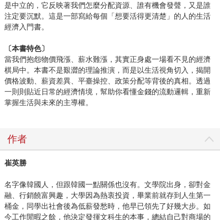
是中立的，它反映著我們怎麼分配資源、誰有機會發聲，又是誰
注定要沉默。這是一部寫給每個「想要活得更清楚」的人的生活
經濟入門書。
〔本書特色〕
當我們抱怨物價飛漲、薪水難漲，其實正身處一場看不見的經濟
棋局中。本書不是艱澀的理論推演，而是以生活視角切入，揭開
價格波動、薪資差異、平臺操控、政策分配等背後的真相。透過
一則則貼近日常的經濟情境，幫助你看懂金錢的流動邏輯，重新
掌握生活與未來的主導權。
作者
崔英勝
名字像韓國人，但跟韓國一點關係也沒有。文學院出身，卻對金
融、行銷饒富興趣，大學因為熱衷投資，畢業前就存到人生第一
桶金，同學出社會後為低薪發愁時，他早已領先了好幾大步。如
今工作閒暇之餘，他決定發揮文科生的本事，總結自己對商場的