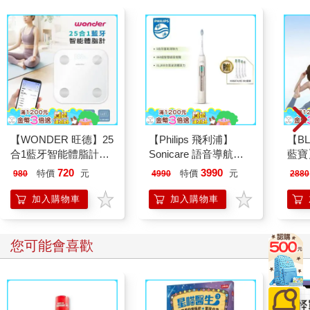
【WONDER 旺德】25
【Philips 飛利浦】
【BL
合1藍牙智能體脂計
Sonicare 語音導航音
藍寶】
(WH-SC07W)
波電動牙刷-晨光杏
幕八
720
3990
特價
元
特價
元
980
4990
2880
HX5682/02
(BP
加入購物車
加入購物車
您可能會喜歡