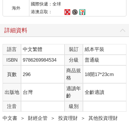
國際快遞：全球
或業者選擇吸收。
海外
港澳店取：
雞蛋價格與通膨指數的落差
詳細資料
2023年初，臺灣雞蛋價格大幅波動，批發價一度從每臺斤36元漲
至50元，零售價格也逼近一顆10元，引發民眾對通膨的強烈感
受。然而，同期CPI年增率僅約2.4％，引起社會質疑政府是否
語言
中文繁體
裝訂
紙本平裝
「低估物價上漲」。
ISBN
9786269984534
分級
普通級
事實上，雞蛋在CPI權重中占比僅約0.2％，即便漲幅高達30％，
對整體指數影響有限。相較之下，房租、水電、健保費與通訊費
商品規
頁數
296
18開17*23cm
等變動較少的項目占比高，導致CPI變化幅度相對平緩。
格
這反映出CPI作為平均性指標，無法完全捕捉特定民眾群體（如外
適讀年
出版地
台灣
全齡適讀
食族、小家庭、低收入戶）在物價變化上的體感差異。也說明
齡
「感覺通膨」與「統計通膨」之間的真實落差。
注音
級別
為什麼你覺得比統計還貴？指數權重與消費模式變遷
中文書
＞
財經企管
＞
投資理財
＞
其他投資理財
CPI的編制必須根據全體家庭的平均支出模式來設計權重，這意味