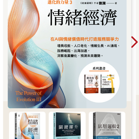
趨勢的領先指標。舉例而言，當國際原油價格上漲時，PPI將因能
源與運輸成本上升而快速反映，而CPI則需等到成品價格變動後才
會跟上。
業者面臨原料上漲壓力時，若無法透過提價維持利潤，就需透過
縮減人力、壓縮行銷預算或調整產品規格來應對，進一步影響整
體經濟活動與消費信心。
也因此，PPI上升常被視為「壓力已在前端堆積」的警訊，需留意
是否可能向消費端轉嫁，並影響未來數月的CPI變化。
2022年全球航運危機期間，運價指數飆升超過300％，臺灣多家
進口業者面臨巨幅成本壓力，PPI同步上揚。但因部分企業選擇延
後調價或進行縮水包裝，導致CPI直到半年後才反映出明顯上升，
形成PPI與CPI間的「遞延效應」。
政策應對：理解通膨的多面向表現
理解CPI與PPI的構成，不僅有助於解析官方數據，也能幫助民眾
掌握自身消費模式與通膨感受的落差來源。政府在制定物價政策
時，也應考慮以下幾項要點：