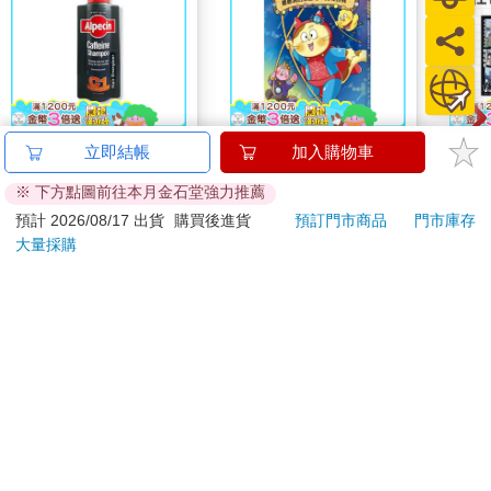
德國Alpecin-強健髮根
【電子書】星喵醫生
怪獸
立即結帳
加入購物車
控油無矽靈咖啡因洗髮
3─ 聽聽我的煩惱吧-實
特休
※ 下方點圖前往本月金石堂強力推薦
凝露375ml/瓶-C1強健
現自我
加購
1169
231
73
折
特價
元
特價
元
特價
髮根(護髮洗髮精/男士
預計 2026/08/17 出貨
購買後進貨
預訂門市商品
門市庫存
調理頭皮洗髮液/0矽靈
大量採購
加入購物車
電子書
滋潤洗頭髮水/一般髮
質適用)
訂購/退換貨須知
加入金石堂 LINE 官方帳號『完成綁定』，隨時掌握出貨動
態：