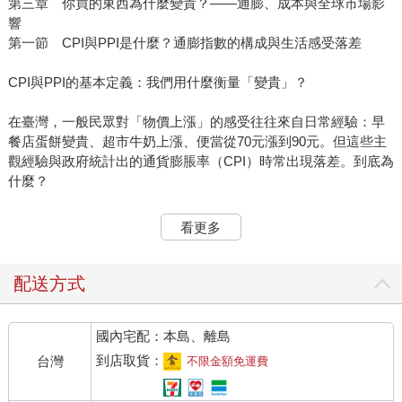
第三章 你買的東西為什麼變貴？——通膨、成本與全球市場影
響
第一節 CPI與PPI是什麼？通膨指數的構成與生活感受落差
CPI與PPI的基本定義：我們用什麼衡量「變貴」？
在臺灣，一般民眾對「物價上漲」的感受往往來自日常經驗：早
餐店蛋餅變貴、超市牛奶上漲、便當從70元漲到90元。但這些主
觀經驗與政府統計出的通貨膨脹率（CPI）時常出現落差。到底為
什麼？
CPI，全名為「消費者物價指數」（Consumer Price Index），是
看更多
衡量一般家庭購買商品與服務所支付價格變動的平均指標。它包
含衣、食、住、行、育、樂等八大類支出，透過數千種商品與服
務的價格變化加權計算而得。PPI，則是「生產者物價指數」
配送方式
（Producer Price Index），用來衡量企業在生產初級商品時的成
本變動，主要涵蓋原物料、半成品等。
國內宅配：本島、離島
若PPI先上升，往往代表生產端成本增加，未來CPI也有可能隨之
到店取貨：
台灣
不限金額免運費
上漲。但這兩者不一定同步。2022年臺灣的PPI增幅一度超過
10％，但CPI僅約3％，原因即在於部分成本尚未轉嫁至消費端，