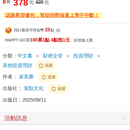
378
9
折
元
420
元
認購希望書包，幫助弱勢孩童上學不中斷！
15
預計最高可得金幣
點
?
100累1點 4點抵1元
HAPPY GO享
折抵無上限
分類：
中文書
＞
財經企管
＞
投資理財
＞
其他投資理財
追蹤
作者：
崔英勝
追蹤
出版社：
策點文化
追蹤
出版日：
2025/09/11
活動訊息