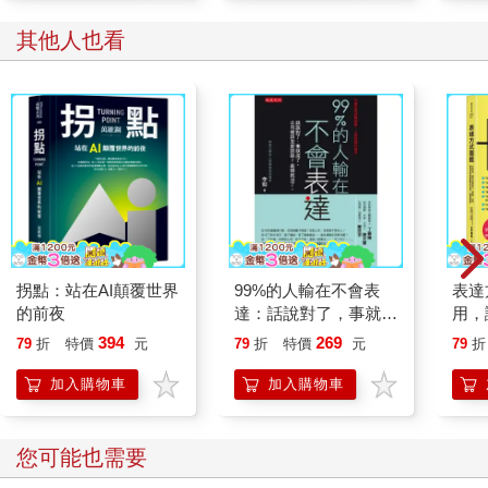
其他人也看
拐點：站在AI顛覆世界
99%的人輸在不會表
表達
的前夜
達：話說對了，事就成
用，
了。公司裡該怎麼說
從職
394
269
79
折
特價
元
79
折
特價
元
79
折
話？麻煩就沒了。
菜市
73
加入購物車
加入購物車
您可能也需要