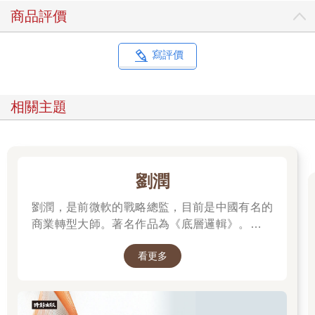
著不同年齡、收入與生活地區的族群，其實感受到的「通膨」程
商品評價
度可能差異極大。例如：退休族較重視醫療費與食物價格，而年
輕人則更在乎房租與外食；都會居民支出結構與偏鄉居民差異更
為顯著。
寫評價
此外，隨著生活習慣與科技進步，許多新興商品與服務（如串流
影音、平臺叫車、冷凍生鮮宅配）尚未即時納入CPI範疇，造成某
相關主題
些生活成本的變化未被統計體系反映。例如：2023年，臺灣主要
外送平臺如foodpanda與Uber Eats陸續調漲訂單服務費，平均每
筆訂單的總服務費用較過去上升約15％～20％。但因該支出尚未
形成明確消費品項，導致未被計入物價指數。
劉潤
2024年，行政院主計總處與中研院合作，開始嘗試在CPI中納入
劉潤，是前微軟的戰略總監，目前是中國有名的
「新興數位消費支出項目」，包括OTT影音、虛擬會議服務、線
上教育課程等，藉以更精準反映現代家庭消費樣貌。這項改革若
商業轉型大師。著名作品為《底層邏輯》。唯有
能持續落實，或將改善指數與感受落差的長期問題。
透過「底層邏輯+環境變數」，才能在千變萬化
看更多
的世界中，認清所有真相！
PPI的訊號意義：企業成本壓力下的價格轉嫁
與CPI相比，PPI能更早揭示企業面臨的成本壓力，成為預測通膨