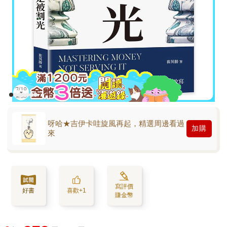
呀哈★吉伊卡哇旋風再起，精選周邊看過
加購
來
寫評價
好書
喜歡+1
賺金幣