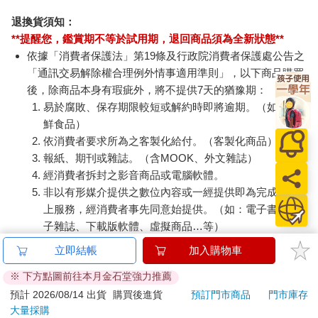
退換貨須知：
**提醒您，鑑賞期不等於試用期，退回商品須為全新狀態**
依據「消費者保護法」第19條及行政院消費者保護處公告之
「通訊交易解除權合理例外情事適用準則」，以下商品購買
後，除商品本身有瑕疵外，將不提供7天的猶豫期：
易於腐敗、保存期限較短或解約時即將逾期。（如：生
鮮食品）
依消費者要求所為之客製化給付。（客製化商品）
報紙、期刊或雜誌。（含MOOK、外文雜誌）
經消費者拆封之影音商品或電腦軟體。
非以有形媒介提供之數位內容或一經提供即為完成之線
上服務，經消費者事先同意始提供。（如：電子書、電
子雜誌、下載版軟體、虛擬商品…等）
已拆封之個人衛生用品。（如：內衣褲、刮鬍刀、除毛
立即結帳
加入購物車
刀…等）
※ 下方點圖前往本月金石堂強力推薦
若非上列種類商品，均享有到貨7天的猶豫期（含例假
日）。
預計 2026/08/14 出貨
購買後進貨
預訂門市商品
門市庫存
大量採購
辦理退換貨時，商品（組合商品恕無法接受單獨退貨）必須