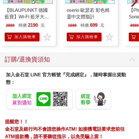
【BLAUPUNKT 德國
oserio 歐瑟若 彩色精
【Ph
藍寶】Wi-Fi 藍牙大螢
靈中文體脂計
Son
幕八點傳感體脂計
波電
2190
699
特價
元
特價
元
2880
1680
4990
(BPH-ME02W)
HX56
加入購物車
加入購物車
訂購/退換貨須知
加入金石堂 LINE 官方帳號『完成綁定』，隨時掌握出貨動
態：
提醒您！！
金石堂及銀行均不會請您操作ATM! 如接獲電話要求您前往
ATM提款機，請不要聽從指示，以免受騙上當！