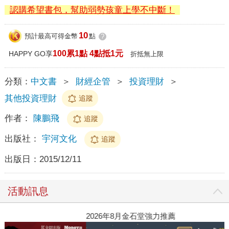
認購希望書包，幫助弱勢孩童上學不中斷！
10
預計最高可得金幣
點
?
100累1點 4點抵1元
HAPPY GO享
折抵無上限
分類：
中文書
＞
財經企管
＞
投資理財
＞
其他投資理財
追蹤
作者：
陳鵬飛
追蹤
出版社：
宇河文化
追蹤
出版日：
2015/12/11
活動訊息
2026年8月金石堂強力推薦