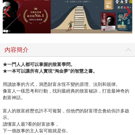
內容簡介
★
一門人人都可以掌握的致富學問。
★
一本可以讓所有人實現
"
淘金夢
"
的智慧之書。
用讀故事的方式，洞悉財富永恆不變的原理、法則和規律。
像富人一樣思考和行動，找到最經典的致富秘訣，打造最神奇的
創富神話。
富人的致富經歷也許不可複製，但他們的財富理念會給你許多啟
示。
讀懂富人最?看的財富故事，
下一個故事的主人翁可能就是你。