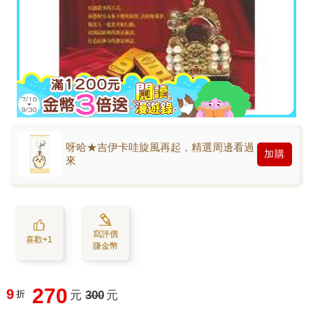
呀哈★吉伊卡哇旋風再起，精選周邊看過
加購
來
寫評價
喜歡+1
賺金幣
270
9
折
元
300
元