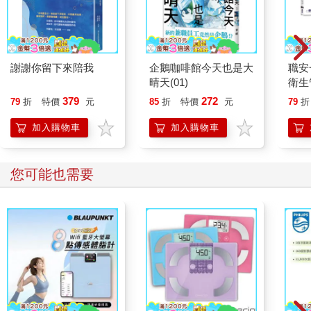
謝謝你留下來陪我
企鵝咖啡館今天也是大
職安
晴天(01)
衛生
攻略｜
379
272
79
折
特價
元
85
折
特價
元
79
折
加入購物車
加入購物車
您可能也需要