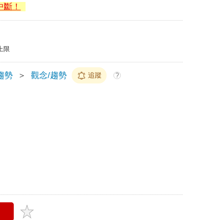
中斷！
上限
趨勢
＞
觀念/趨勢
追蹤
?