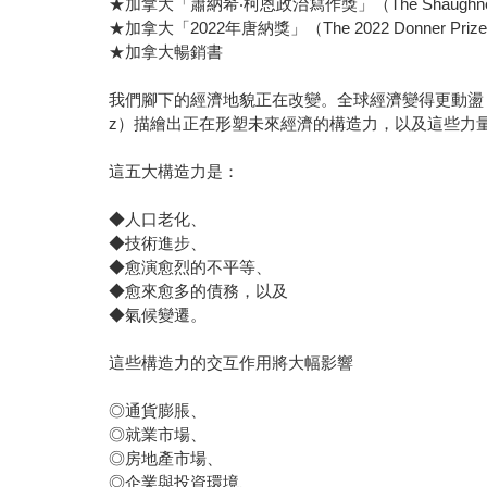
★加拿大「蕭納希‧柯恩政治寫作獎」（The Shaughnessy Cohe
★加拿大「2022年唐納獎」（The 2022 Donner Pri
★加拿大暢銷書
我們腳下的經濟地貌正在改變。全球經濟變得更動盪，人
z）描繪出正在形塑未來經濟的構造力，以及這些力
這五大構造力是：
◆人口老化、
◆技術進步、
◆愈演愈烈的不平等、
◆愈來愈多的債務，以及
◆氣候變遷。
這些構造力的交互作用將大幅影響
◎通貨膨脹、
◎就業市場、
◎房地產市場、
◎企業與投資環境、