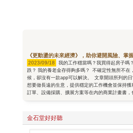
《更動盪的未來經濟》，助你避開風險、掌
2023/09/18
我的工作穩當嗎？我買得起房子嗎？ 現在是買房的好時機嗎？房貸續約應該簽短期還是長期的好？ 股市是不是快崩盤了？下個月的油價會上漲或下
跌？ 我的養老金存得夠多嗎？ 不確定性無所不在
候，卻沒有一款app可以解決。 文章開頭所列
想要做長遠的生意，提供穩定的工作機會並保持獲
訂單、設備採購、擴展方案等在內的商業計畫書，
性。經濟成長與衰退、通貨膨脹率、利率水準、匯
勞經濟學家出馬，你便知道這些年來的經濟不穩定
書裡，加拿大央行前總裁史蒂芬?波洛茲（Steph
金石堂好好聽
量。 這五大構造力是?人口老化、?技術進步、?
產市場、企業與投資環境、政府與央行的政策。新