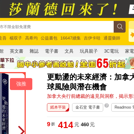
圭吾
楊双子
高希均
公益書包
16647續集
吉伊卡哇
通靈藥師
路邊攤新作
馬斯克
玩具總動員5
超慢跑
館
英文書
雜誌
電子書
文具
玩具親子
3C電玩
家
更動盪的未來經濟：加拿
強推
球風險與潛在機會
加拿大央行前總裁的遠見與洞察，揭示形
?
紙本平裝
金石堂 電子書
Readmoo
414
9
折
元
460
元