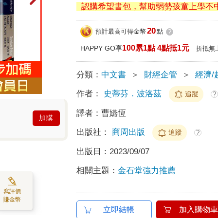
認購希望書包，幫助弱勢孩童上學不
20
預計最高可得金幣
點
?
100累1點 4點抵1元
HAPPY GO享
折抵無
分類：
中文書
＞
財經企管
＞
經濟/
作者：
史蒂芬．波洛茲
追蹤
?
譯者：
曹嬿恆
加購
出版社：
商周出版
追蹤
?
出版日：
2023/09/07
相關主題：
金石堂強力推薦
寫評價
賺金幣
立即結帳
加入購物車