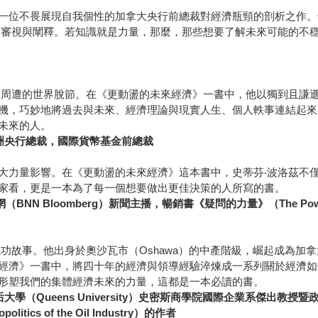
一位不畏展現自我個性的加拿大央行前總裁對經濟瓶頸的剖析之作。
的審視與闡釋。若知識就是力量，那麼，那些想要了解未來可能的不
與周遭的世界脫節。在《更動盪的未來經濟》一書中，他以獨到且謙
機，巧妙地將過去與未來、經濟理論與現實人生、個人軼事連結起來
未來的人。
e），歐洲央行總裁，國際貨幣基金前總裁
大力量影響。在《更動盪的未來經濟》這本書中，史蒂芬‧波洛茲不
家看，更是一本為了每一個想要做出更佳決策的人所寫的書。
（BNN Bloomberg）新聞主播，暢銷書《疑問的力量》（The Powe
功故事。他出身於奧沙瓦市（Oshawa）的中產階級，崛起成為加
經濟》一書中，將四十年的經濟與領導經驗淬煉成一系列關於經濟如
形塑我們的集體經濟未來的力量，這都是一本必讀的書。
大皇后大學（Queens University）史密斯商學院國際企業系傑出教
Geopolitics of the Oil Industry）的作者