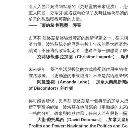
引人入勝且充滿幽默感的《更動盪的未來經濟》，是
重大問題，史蒂芬‧波洛茲精心做了及時且極為易讀
前景的觀點獲得可觀的力量。
——
「蕭納希‧柯恩獎」評審
史蒂芬‧波洛茲是經驗最豐富的經濟學家之一，從未
濟力量。波洛茲親身經歷過去數十年來的重大經濟危
讀物，不僅適合政策制定者，也適合每一個想要了解
——
克莉絲蒂娜‧拉加德（Christine Lagard
未來幾年，我們生活與投資的方式將受到作用中的強
確路線圖。《更動盪的未來經濟》不單是寫給經濟學
——
阿曼達‧朗（Amanda Lang），加拿大商業新聞網
of Discomfort）的作者
你可能會發現，史蒂芬‧波洛茲是一個典型的加拿大成
積了豐富的經驗。波洛茲在他所寫的《更動盪的未來
一格的分析、軼事與幽默作風，任何人若有興趣一探
——
大衛‧戴托馬西（David Detomasi），加拿
Profits and Power: Navigating the Politics and 