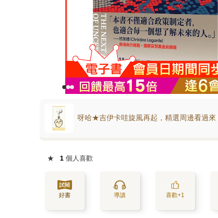
呀哈★吉伊卡哇旋風再起，精選周邊看過來
★
1
個人喜歡
好書
導讀
喜歡+1