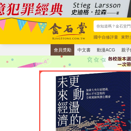
國中自修評量
東野
唯紅花綻放
奧德賽
會員獎勵
中文書
動漫ACG
親子