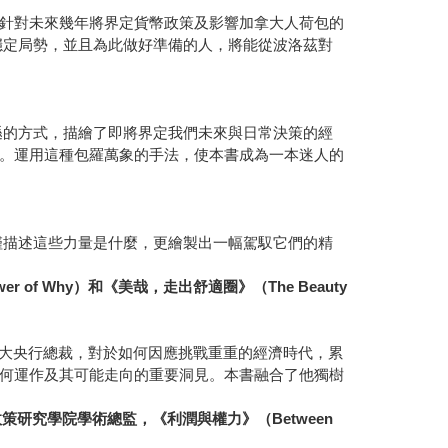
針對未來幾年將界定貨幣政策及影響加拿大人荷包的
穩定局勢，並且為此做好準備的人，將能從波洛茲對
遜的方式，描繪了即將界定我們未來與日常決策的經
。運用這種包羅萬象的手法，使本書成為一本迷人的
僅描述這些力量是什麼，更繪製出一幅駕馭它們的精
r of Why）和《美哉，走出舒適圈》（The Beauty
拿大央行總裁，對於如何因應挑戰重重的經濟時代，累
何運作及其可能走向的重要洞見。本書融合了他獨樹
授暨政策研究學院學術總監，《利潤與權力》（Between