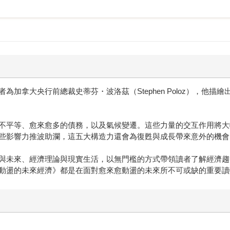
筆調，結合了過去與未來、經濟理論與現實生活，以無門檻的方
業與房貸的上班族，《更動盪的未來經濟》都是在面對愈來愈動
加拿大央行前總裁史蒂芬・波洛茲（Stephen Poloz），他
不平等、愈來愈多的債務，以及氣候變遷。這些力量的交互作用將大
些影響力推波助瀾，這五大構造力還會為復甦與成長帶來意外的機會
與未來、經濟理論與現實生活，以無門檻的方式帶領讀者了解經濟趨
動盪的未來經濟》都是在面對愈來愈動盪的未來所不可或缺的重要讀