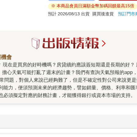
※ 本商品會員日滿額金幣加碼回饋最高15倍
預計 2026/08/13 出貨
購買後進貨
預訂門市
握機會
，擔心天氣可能打亂了週末的計畫？我們有查詢天氣預報的app
的日常問題，對個人來說已經夠難了，但是不確定性對公司來說更
利能力，便須預測未來的經濟趨勢，譬如銷量、價格、利率和匯
也必須擬定對應的財務計畫，才能獲得銀行或資本市場的支持。
率、股市、就業機會增加或裁員、薪資水準、房市狀況、政府支
性已經升高，這表示未雨綢繆變得更加不易，也意味著做出錯誤
en Poloz）描繪出正在形塑未來經濟的構造力，以及這些力量
愈演愈烈的不平等、?愈來愈多的債務，以及?氣候變遷。這些力
冠疫情則進一步為這些影響力推波助瀾。與地震純粹僅帶來破壞