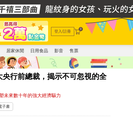
0
登入/註冊
電
居家休閒
日用食品
影音
售票
大央行前總裁，揭示不可忽視的全
塑未來數十年的強大經濟驅力
 電子書