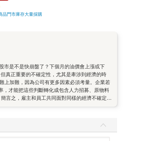
商品
門市庫存
大量採購
，但真正重要的不確定性，尤其是牽涉到經濟的時
是難上加難，因為公司有更多因素必須考量。企業若
率，才能把這些判斷轉化成包含人力招募、原物料
 簡言之，雇主和員工共同面對同樣的經濟不確定
出與稅收前景等，對我們所有人來說都很重要。 不
決定的相關風險會升高。 在這本即時、通俗易懂的
將帶來的危機與機會，並提示我們能如何掌握這些力
量的交互作用將大幅影響通貨膨脹、就業市場、房地
的力量不同，這五大構造力還會為復甦與成長帶來