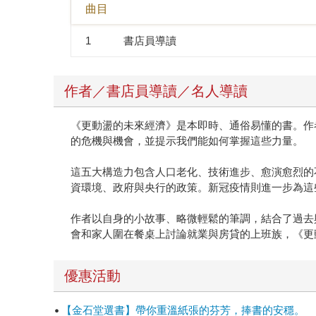
曲目
意外的機會。 作者以自身的小故事、略微輕鬆的
人、政策制定者，或是會和家人圍在餐桌上討論就
1
書店員導讀
作者／書店員導讀／名人導讀
《更動盪的未來經濟》是本即時、通俗易懂的書。作者為
的危機與機會，並提示我們能如何掌握這些力量。
這五大構造力包含人口老化、技術進步、愈演愈烈的
資環境、政府與央行的政策。新冠疫情則進一步為這
作者以自身的小故事、略微輕鬆的筆調，結合了過去
會和家人圍在餐桌上討論就業與房貸的上班族，《更
優惠活動
【金石堂選書】帶你重溫紙張的芬芳，捧書的安穩。