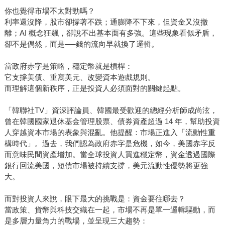
你也覺得市場不太對勁嗎？
利率還沒降，股市卻撐著不跌；通膨降不下來，但資金又沒撤
離；AI 概念狂飆，卻說不出基本面有多強。這些現象看似矛盾，
卻不是偶然，而是──錢的流向早就換了邏輯。
當政府赤字是策略，穩定幣就是槓桿：
它支撐美債、重寫美元、改變資本遊戲規則。
而理解這個新秩序，正是投資人必須面對的關鍵起點。
「韓聯社TV」資深評論員、韓國最受歡迎的總經分析師成尚泫，
曾在韓國國家退休基金管理股票、債券資產超過 14 年，幫助投資
人穿越資本市場的表象與混亂。他提醒：市場正進入「流動性重
構時代」。過去，我們認為政府赤字是危機，如今，美國赤字反
而意味民間資產增加。當全球投資人買進穩定幣，資金透過國際
銀行回流美國，短債市場被持續支撐，美元流動性優勢將更強
大。
而對投資人來說，眼下最大的挑戰是：資金要往哪去？
當政策、貨幣與科技交織在一起，市場不再是單一邏輯驅動，而
是多層力量角力的戰場，並呈現三大趨勢：