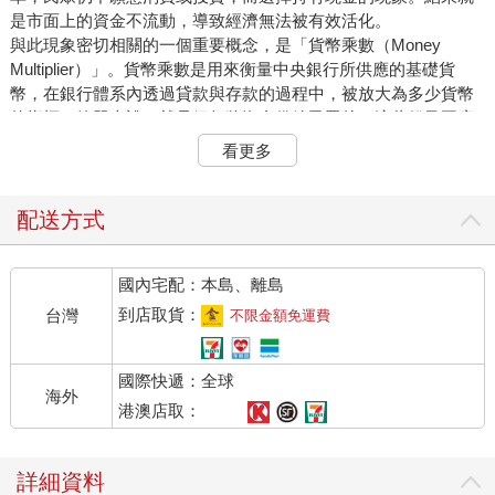
是市面上的資金不流動，導致經濟無法被有效活化。
與此現象密切相關的一個重要概念，是「貨幣乘數（Money
Multiplier）」。貨幣乘數是用來衡量中央銀行所供應的基礎貨
幣，在銀行體系內透過貸款與存款的過程中，被放大為多少貨幣
的指標。簡單來說，就是銀行將資金借給民眾後，這些錢又再度
被存入銀行、再借出給其他人，如此重複循環，導致貨幣總量逐
看更多
漸增加。
但在流動性陷阱的情況下，人們傾向於持有現金，銀行的放貸活
動因而減少。貨幣乘數下降，即使中央銀行大量釋出資金，這些
配送方式
錢也無法有效流通至實體經濟中。因此，貨幣乘數也成為判斷央
行「撒錢政策」是否奏效的重要指標。
國內宅配：本島、離島
過去政府即使大量投放資金，也往往流入資產市場而非實體經
濟，結果就是資產價格自然上升。
到店取貨：
台灣
不限金額免運費
造成這種現象的一個重要原因就是貧富差距。當貧富差距擴大，
「邊際消費傾向（Marginal Propensity to Consume）」會隨之下
國際快遞：全球
降。所謂邊際消費傾向，是指當收入增加時，用於消費的比例。
海外
收入較低者傾向將新增收入多數用於消費；相反地，高收入者即
港澳店取：
便收入增加，也多半選擇將其用於儲蓄或投資。長期而言，這將
導致整體經濟的消費減少，總需求下滑，進而可能引發經濟衰
詳細資料
退。