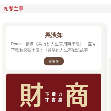
者都擔心2023年可能陷入經濟衰退。但事與願違，2023年美股卻
出現強勁反彈，即便聯準會持續緊縮貨幣政策，美國在 OECD 的
相關主題
景氣領先指標仍出現回升。
至今為止，美國經濟仍未見明顯降溫，仍維持穩健成長。一般預
測認為，升息對消費與企業投資的抑制效果通常會在一年至一年
半後才顯現。但實際上，這項預測落空了——2024年第二季，美
吳淡如
國 GDP 成長率高達 3.0%，第三季也達到 2.8%，經濟表現仍舊穩
Podcast節目《吳淡如人生實用商學院》，至今
健。
深入探究之後才發現，美國政府採取了一種跳脫傳統的新方式，
下載數突破十億；《吳淡如人生不能沒故事》也
為市場注入流動性。
突破1億人以上。她擅長用貼近生活的語言，解
看更多
讀歷史中的權力運作與人性選擇，讓看似遙遠的
改變策略：提升貨幣流通速度，而非單純擴張貨幣供給
過去，應對著現實人生的思索。
2023年，美國財政部長葉倫（Janet Yellen）採取的策略是：與其
增加貨幣供給量，不如提升貨幣的流通速度。她提出一項新構
想，即將原本被束縛在對沖基金與逆回購機制中的資金動員起
來，藉此發行國債，再將籌得的資金分配給政府所扶植的核心產
業。
透過這項策略，政府不僅能穩定地彌補財政赤字，還能維持國債
市場的穩定，進一步為重點產業創造成長的條件與動能。