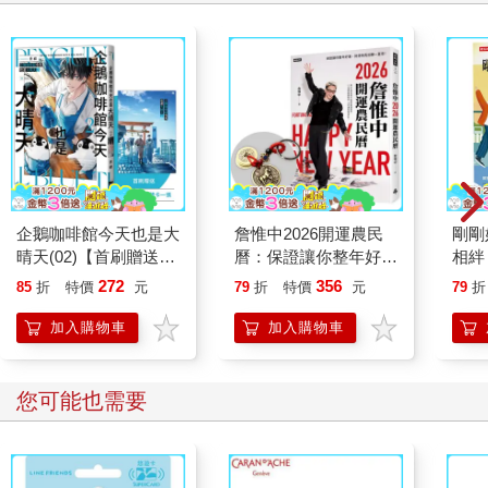
銀行透過放貸創造信用，進而為金融市場與實體經濟提供流動
性。市面上大多數的資金，都是透過銀行體系釋放出來的。因
此，了解銀行的放貸與流動性供給能力至關重要，而觀察這種能
力的關鍵指標，就是銀行準備金的變動。
當準備金增加，代表銀行正在增加放貸，或具備擴大放貸的潛
力。特別是在 COVID-19 疫情之後至今，準備金與股價之間的關
聯度顯著。因此，根據聯準會的準備金變化預測股市走向，是一
種有效的分析方式。
那麼，我們該如何掌握商業銀行的流動性狀況呢？其中一個方法
是分析聯準會（Fed）的資產負債表。聯準會的資產與負債必須始
企鵝咖啡館今天也是大
詹惟中2026開運農民
剛剛
終保持平衡，這是一種會計恆等式。透過簡化該結構，我們可以
晴天(02)【首刷贈送
曆：保證讓你整年好
相絆
整理出以下公式，來觀察準備金的變動：
「謹賀新年」收藏卡】
運、財源快馬加鞭一直
要的
272
356
85
折
特價
元
79
折
特價
元
79
折
Δ準備金 = Δ SOMA帳戶 + Δ貸款餘額（如流動性支援窗口）- Δ
來！【首刷限量馬上有
逆回購餘額 - Δ財政部TGA帳戶餘額
錢五帝錢吊飾】
加入購物車
加入購物車
這個公式幫助我們理解，每個項目如何影響準備金的多寡：
- SOMA帳戶：是聯準會管理所持有證券的帳戶。當該帳戶規模上
升，代表聯準會購買資產、釋放流動性；反之則是資產出售、收
您可能也需要
回流動性。聯準會至 2022 年 3 月前持續執行量化寬鬆（QE），
但從 6 月起實施量化緊縮（QT），導致 SOMA 帳戶開始縮減。
- 貸款餘額：如再貼現窗口（Discount Window）、BTFP 等，反