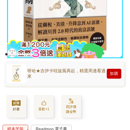
呀哈★吉伊卡哇旋風再起，精選周邊看過
加購
來
寫評價
好書
喜歡+1
賺金幣
紙本平裝
Readmoo 電子書