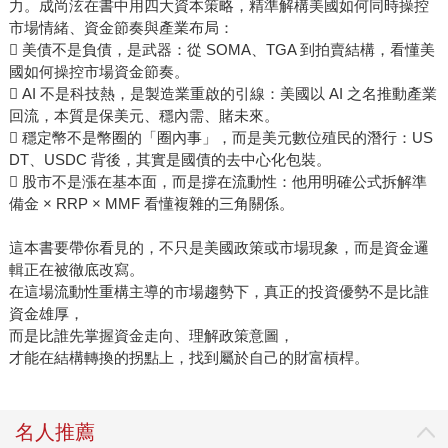
力。成尚泫在書中用四大資本策略，精準解構美國如何同時操控
市場情緒、資金節奏與產業布局：
 美債不是負債，是武器：從 SOMA、TGA 到拍賣結構，看懂美
國如何操控市場資金節奏。
 AI 不是科技熱，是製造業重啟的引線：美國以 AI 之名推動產業
回流，本質是保美元、穩內需、賭未來。
 穩定幣不是幣圈的「圈內事」，而是美元數位殖民的潛行：US
DT、USDC 背後，其實是國債的去中心化包裝。
 股市不是漲在基本面，而是撐在流動性：他用明確公式拆解準
備金 × RRP × MMF 看懂複雜的三角關係。
這本書要帶你看見的，不只是美國政策或市場現象，而是資金邏
輯正在被徹底改寫。
在這場流動性重構主導的市場趨勢下，真正的投資優勢不是比誰
資金雄厚，
而是比誰先掌握資金走向、理解政策意圖，
才能在結構轉換的拐點上，找到屬於自己的財富槓桿。
名人推薦