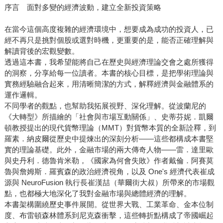
序言 面對多變的經濟波動，建立全新投資策略
在當今這個高度複雜的經濟環境中，想要成為成功的投資人，已
經不再只是挑對個股或選對時機，更重要的是，能否正確理解與
解讀背後的宏觀變數。
透過這本書，我希望能將自己在歷史與經濟理論交會之處所獲得
的洞察，分享給每一位讀者。本書的核心目標，是把學術理論與
實務經驗融合起來，用清晰簡潔的方式，解釋經濟與金融體系的
運作邏輯。
不同學者的觀點，也幫助我拓展視野、深化理解。從波蘭尼的
《大轉型》所描繪的「社會與市場互動關係」、史蒂芬妮．凱爾
頓教授提出的現代貨幣理論（MMT）對貨幣本質的全新詮釋，到
羅素．納皮爾從歷史中提煉出的深刻分析——這些都構成本書堅
實的理論基礎。此外，金融市場的兩大傳奇人物——雷．達里歐
與史丹利．德魯肯米勒，《國家為何會失敗》作者戴倫．阿賽莫
魯與詹姆斯．羅賓森的政治經濟視角，以及 One's 經濟代表崔成
源與 NeuroFusion 執行長崔漢喆（華爾街大叔）所帶來的市場觀
點，也都極大地深化了我對金融市場與總體經濟的理解。
本書架構圍繞歷史事件展開。從世界大戰、工業革命、金本位制
度、布雷頓森林體系到尼克森衝擊，這些轉折點構成了帝國崛起