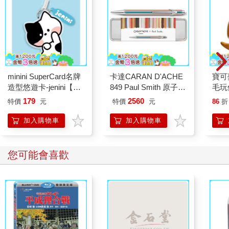
映聯準會對銀行的臨時融資支援。貸款增加代表市場流動性注
入；減少則顯示資金回流、流動性收縮。
- 逆回購餘額（RRP）：如貨幣市場基金（MMF）或其他金融機
構將閒置資金短期存放至聯準會，並收取利息。餘額增加表示市
場資金被吸收；反之則代表流動性釋放。從 2022 年到 2023 年第
1季，聯準會透過逆回購有效吸收市場資金，但從2023年第二季至
2024年底，逆回購餘額急遽下滑，轉而釋放流動性。
minini SuperCard名牌
卡達CARAN D'ACHE
寶可
- TGA帳戶（美國財政部一般帳戶）：是財政部的「收入與支出」
造型悠遊卡-jenini【受
849 Paul Smith 原子筆
毛玩
帳戶。當財政部透過發債或課稅增加資金時，TGA 餘額增加，代
託代銷】
ED.5 條紋銀
179
2560
表資金從市場被吸收；相反地，政府進行支出時 TGA 餘額減少，
特價
元
特價
元
86
折
等於將資金回流至市場。
加入購物車
加入購物車
根據上述恒等式，在其他條件不變時，只要 SOMA 帳戶或貸款餘
額上升，就會導致準備金增加；而逆回購與 TGA 餘額增加，則會
您可能會喜歡
使準備金下降。也就是說，銀行的準備金會依據聯準會、財政部
與各大金融機構的政策操作不斷變化。
透過這樣的分析結構，我們能從更宏觀的角度掌握銀行流動性的
全貌，這對理解經濟與金融市場至關重要。
準備金是否仍是預測股市的關鍵指標？