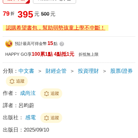
395
79
折
元
500
元
認購希望書包，幫助弱勢孩童上學不中斷！
15
預計最高可得金幣
點
?
100累1點 4點抵1元
HAPPY GO享
折抵無上限
分類：
中文書
＞
財經企管
＞
投資理財
＞
股票/證券
追蹤
作者：
成尚泫
追蹤
譯者：
呂昀蔚
出版社：
感電
追蹤
出版日：
2025/09/10