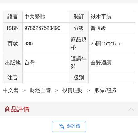
那麼，如果在貨幣乘數低迷的情況下，經濟真的陷入衰退，會發
生什麼事呢？這時美國政府與聯邦準備系統（以下簡稱「聯準
語言
中文繁體
裝訂
紙本平裝
會」）就會再次向市場注入基礎貨幣，藉此補充流動性並刺激經
濟活動。
ISBN
9786267523490
分級
普通級
儘管擔憂，美國經濟仍維持成長態勢
商品規
頁數
336
25開15*21cm
格
眾所皆知，在新冠疫情期間，美國政府也曾釋出大量的基礎貨
幣，其主因就是貨幣乘數的下降。然而，當時直接發放現金給民
適讀年
出版地
台灣
全齡適讀
眾，引發了強烈的通膨憂慮。更糟的是，供應鏈瓶頸的出現，導
齡
致商品價格飆升。
注音
級別
為了抑制這類需求所引發的通膨，從2022年起，美國聯準會
（Fed）不僅升息，還啟用了「逆回購協議」（RRP, Reverse
中文書
＞
財經企管
＞
投資理財
＞
股票/證券
Repo）。這是一種由聯準會向金融機構提供國債等安全資產作為
擔保，然後從這些金融機構手中暫時收回現金的操作方式。金融
機構將閒置現金交給聯準會，並收取利息，藉此達到縮減市場流
商品評價
動性的目的。（至於這項操作如何影響市場，書中後續章節將詳
加說明。）
其結果是，資產價格明顯下跌。2022年上半年，美國消費者物價
寫評價
指數（CPI）衝上9.1%的高點，當時包括我在內的多數市場參與