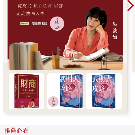
一般而言，政府為了填補財政缺口會發行國債，由民間投資者或
金融機構購買。這筆資金便會從民間銀行的準備金帳戶流向政府
帳戶。待政府動用這筆資金進行支出時，資金再度流回民間銀行
系統。最終，準備金帳戶中的總額不會有實質變化。
換句話說，當國債由民間投資人認購時，整體經濟中的貨幣供給
量並不會因此改變。
當然，政府支出帶來的連鎖反應也可能促使銀行放款增加，進而
間接提升 M2（廣義貨幣供給量）。M2 是衡量一國貨幣供應狀況
的重要指標，反映出流通中資金的總量。
值得注意的是，與一般常識不同，政府赤字本身並不會直接影響
貨幣總量。它的本質，是資金在不同部門（從 A 群體移向 B 群
體）之間的重新分配過程。
然而，若是聯準會直接購買國債，那麼這筆資產將被納入聯準會
的資產負債表，並把對應的金額存入商業銀行的準備金帳戶。如
此一來，政府不僅能取得所需資金，同時也導致市場上的基礎貨
幣供給量上升。
投資時不可忽視的「準備金」變化
在股票投資上，我始終將「流動性」視為最關鍵的觀察指標，而
其中的核心就是「銀行準備金」（Reserves）。準備金之所以重
推薦必看
要，其理由非常明確。