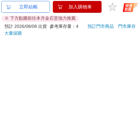
具。
金石堂及銀行均不會請您操作ATM! 如接獲電話要求您前往
立即結帳
加入購物車
ATM提款機，請不要聽從指示，以免受騙上當！
美國的政府債務問題與世界經濟的未來
※ 下方點圖前往本月金石堂強力推薦
退換貨須知：
預計 2026/08/08 出貨
參考庫存量：4
預訂門市商品
門市庫存
美國的政府債務問題不僅是單純的國內挑戰，也可能對全球經濟
大量採購
**提醒您，鑑賞期不等於試用期，退回商品須為全新狀態**
秩序產生深遠影響。目前美國的政府債務占比已達歷史最高水
依據「消費者保護法」第19條及行政院消費者保護處公告之
準，雖然短期內發生債務違約的風險較低，但若國債殖利率急劇
「通訊交易解除權合理例外情事適用準則」，以下商品購買
上升或市場信心下滑，美國經濟就可能面臨預料之外的危機。
後，除商品本身有瑕疵外，將不提供7天的猶豫期：
部分觀點認為，美聯儲可能重新啟動類似量化寬鬆（QE）的貨幣
易於腐敗、保存期限較短或解約時即將逾期。（如：生
寬鬆政策，但考量當前政策基調與經濟條件，這樣的可能性看來
偏低。相對地，在新一屆政府上任之前，更可預期的情況是長期
鮮食品）
利率上升與殖利率曲線的陡峭化，而這將對金融市場造成相當程
依消費者要求所為之客製化給付。（客製化商品）
度的波動。
報紙、期刊或雜誌。（含MOOK、外文雜誌）
在此背景下，美國將如何處理其政府債務問題，已成為一個需綜
經消費者拆封之影音商品或電腦軟體。
合考量經濟、政治與社會層面的重大議題。
非以有形媒介提供之數位內容或一經提供即為完成之線
美國政府債務迅速擴張，主要來自於社會福利支出、軍事開支，
上服務，經消費者事先同意始提供。（如：電子書、電
以及為防止經濟衰退所採取的擴張性財政政策。這樣的情況揭示
子雜誌、下載版軟體、虛擬商品…等）
了政府介入市場以克服經濟危機的必要性與維持市場自由的基本
已拆封之個人衛生用品。（如：內衣褲、刮鬍刀、除毛
原則之間的矛盾與張力。如何在市場自由與政府干預之間取得平
刀…等）
衡，是美國面臨的最大挑戰之一。
若非上列種類商品，均享有到貨7天的猶豫期（含例假