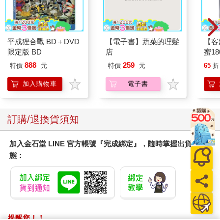
未必如此。就我個人觀察而言，一旦聯準會結束量化緊縮政策，
準備金的變動幅度將大幅降低。屆時，以「準備金變化」來預測
資產市場的策略將不再具備參考價值。換言之，QT 結束後，市場
的主導流動性來源將轉移。
平成狸合戰 BD＋DVD
【電子書】蔬菜的理髮
【客
不過，在本書出版的時間點（預計 2025 年初），量化緊縮仍可能
限定版 BD
店
蜜18
持續，因此我們不應忽視準備金的趨勢觀察。更重要的是，2025
888
259
特價
元
特價
元
65
折
年1月1日將迎來美國政府的「債務上限協商」大事件。
雖不預期協商能迅速達成，但一旦協議達成，財政部將大規模發
加入購物車
電子書
行國債，這將使大量資金流入 TGA 帳戶，形成短期但巨大的流動
性收縮壓力。
因此，在 2025 年上半年美國債限談判正式完成之前，財政部現金
訂購/退換貨須知
將逐步流入市場，對股市形成推升力道，可能導致股價比現在更
高。不過，也應時刻警惕——市場隨時可能再度面臨流動性緊
加入金石堂 LINE 官方帳號『完成綁定』，隨時掌握出貨動
縮。
態：
因此，我建議在這樣的高波動市場下，採取部分持股＋部分現金
保留的策略。一方面減少因錯失機會（FOMO, fear of missing
out）而產生的不安情緒，一方面透過現金保留，在市場波動時以
更有利的價格建立投資部位。
這不僅能提高整體投資報酬，也有助於維持心理上的安全邊際
（Safety Margin），對投資者來說，是極為重要的風險管理工
提醒您！！