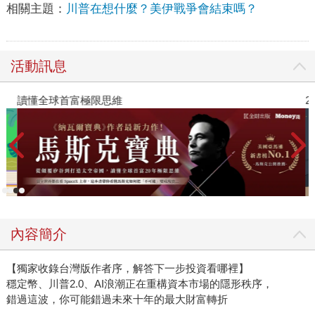
相關主題：
川普在想什麼？美伊戰爭會結束嗎？
活動訊息
讀懂全球首富極限思維
2
內容簡介
【獨家收錄台灣版作者序，解答下一步投資看哪裡】
穩定幣、川普2.0、AI浪潮正在重構資本市場的隱形秩序，
錯過這波，你可能錯過未來十年的最大財富轉折