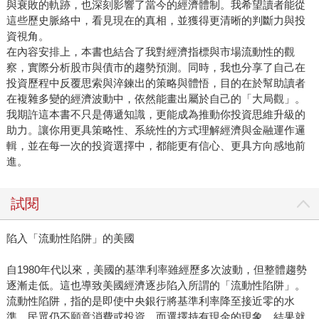
與衰敗的軌跡，也深刻影響了當今的經濟體制。我希望讀者能從
這些歷史脈絡中，看見現在的真相，並獲得更清晰的判斷力與投
資視角。
在內容安排上，本書也結合了我對經濟指標與市場流動性的觀
察，實際分析股市與債市的趨勢預測。同時，我也分享了自己在
投資歷程中反覆思索與淬鍊出的策略與體悟，目的在於幫助讀者
在複雜多變的經濟波動中，依然能畫出屬於自己的「大局觀」。
我期許這本書不只是傳遞知識，更能成為推動你投資思維升級的
助力。讓你用更具策略性、系統性的方式理解經濟與金融運作邏
輯，並在每一次的投資選擇中，都能更有信心、更具方向感地前
進。
試閱
陷入「流動性陷阱」的美國
自1980年代以來，美國的基準利率雖經歷多次波動，但整體趨勢
逐漸走低。這也導致美國經濟逐步陷入所謂的「流動性陷阱」。
流動性陷阱，指的是即使中央銀行將基準利率降至接近零的水
準，民眾仍不願意消費或投資，而選擇持有現金的現象。結果就