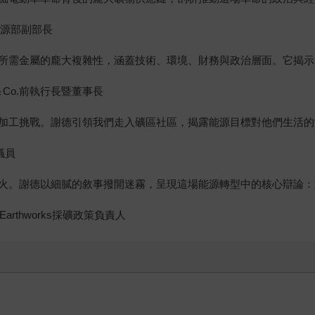
國能源部副部長
所需金屬的龐大複雜性，涵蓋技術、環境、財務與政治層面。它揭示
ny＆Co.前執行長暨董事長
加工挑戰。謝德引領我們走入礦區社區，揭露能源目標對他們生活的
議員
火。謝德以細膩的敘事撥開迷霧，呈現這場能源轉型中的核心辯論：
arthworks採礦政策負責人