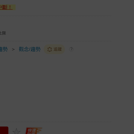
中斷！
上限
趨勢
＞
觀念/趨勢
追蹤
?