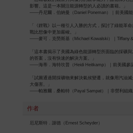
影響。這是一本關注能源轉型的人必讀的書籍。」
——丹尼爾．伯納曼（Daniel Poneman）｜前美
「《鋰戰》以一種引人入勝的方式，探討了綠能革命
戰比想像中更加嚴峻。」
——麥可．克勞斯基（Michael Kowalski）｜Tiffa
「這本書揭示了美國為綠色能源轉型所面臨的採礦與
的答案，沒有快速的解決方案。」
——海蒂．海特坎普（Heidi Heitkamp）｜前美國參
「試圖通過開採礦物來解決氣候變遷，就像用汽油滅
大傷害。」
——帕雅爾．桑帕特（Payal Sampat）｜非營利組織E
作者
厄尼斯特．謝德（Ernest Scheyder）