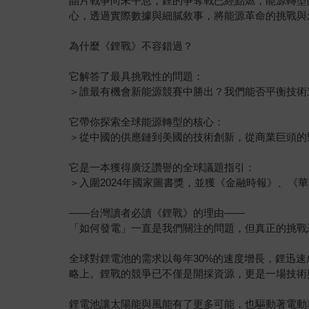
晶片戰爭尚未平息，鋰的爭奪戰已經點燃，能源轉型
心，透過實際數據與細膩敘事，將能源革命的挑戰與
為什麼《鋰戰》不容錯過？
它解答了最具挑戰性的問題：
＞誰最有機會新能源競賽中勝出？我們能否平衡技術
它帶你探索全球能源轉型的核心：
＞從中國的供應鏈到美國的技術創新，從商業巨頭的
它是一本獲得廣泛讚譽的全球議題指引：
＞入圍2024年國家圖書獎，並獲《金融時報》、《
——台灣讀者必讀《鋰戰》的理由——
「如何發電」一直是我們關注的問題，但真正的挑戰
全球對鋰電池的需求以每年30%的速度增長，鋰迅
略上。鋰戰的競爭已不僅是開採資源，更是一場技術
鋰電池讓太陽能與風能有了更多可能，也驅動著電動