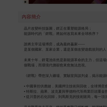
內容簡介
晶片改變科技版圖，鋰正在重塑能源格局；
能源時代的「鋰戰」將如何改寫未來全球秩序？
誰將主宰這場博弈，成為最終贏家——
是某個國家、某家企業，還是某個改變遊戲規則的人
未來十年，鋰電池依然是新能源革命的主力，但這場
個戰場，而環境代價卻愈來愈無法忽視。
《鋰戰》帶您深入礦場、實驗室與談判桌，揭示能源
• 中國掌控供應鏈，美國押注技術與回收，全球博弈
• 特斯拉、蘋果、波克夏與寧德時代等商業巨頭重金
• 從川普的石化回歸，到馬斯克的技術賭局，每一項