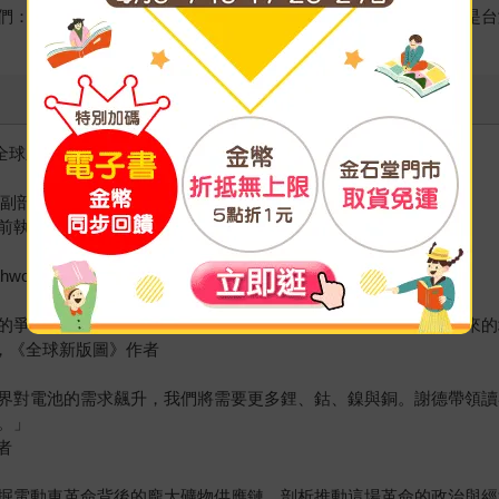
們：在能源革命中，供應鏈安全與技術創新不僅是全球議題，也是台
，《全球新版圖》作者
部副部長
＆Co.前執行長暨董事長
thworks 採礦政策負責人
的爭奪輪廓。他將報導的堅韌與敘事的敏銳結合，捕捉了能源未來的
得主，《全球新版圖》作者
界對電池的需求飆升，我們將需要更多鋰、鈷、鎳與銅。謝德帶領讀
。」
者
掘電動車革命背後的龐大礦物供應鏈，剖析推動這場革命的政治與經