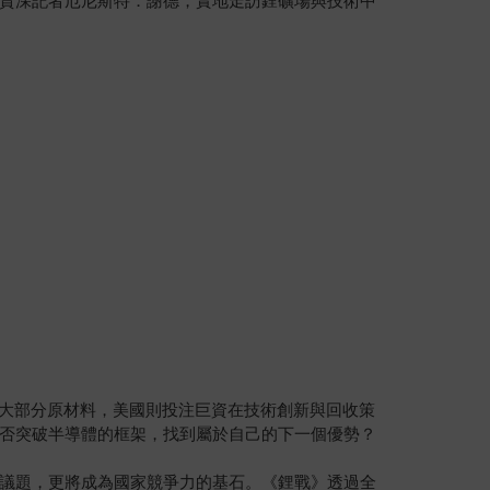
資深記者厄尼斯特．謝德，實地走訪鋰礦場與技術中
供大部分原材料，美國則投注巨資在技術創新與回收策
否突破半導體的框架，找到屬於自己的下一個優勢？
議題，更將成為國家競爭力的基石。《鋰戰》透過全