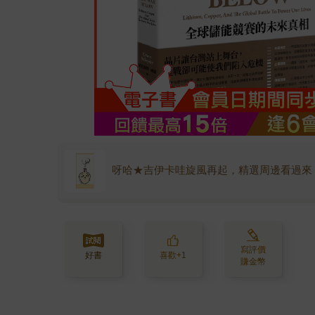
呀哈★吉伊卡哇旋風再起，精選周邊看過來
寫評價
好書
喜歡+1
賺金幣