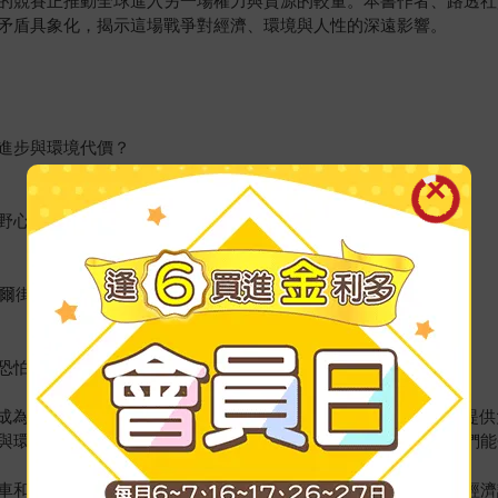
的競賽正推動全球進入另一場權力與資源的較量。本書作者、路透社
矛盾具象化，揭示這場戰爭對經濟、環境與人性的深遠影響。
進步與環境代價？
野心到人性的選擇。
華爾街日報》、《財星》等媒體高度評價。
恐怕是「儲電」！
速成為新能源革命的核心資源。中國掌握完整供應鏈，澳洲和智利提
與環境代價的較量。而台灣的角色呢？在這場洗牌的過程中，我們能
車和儲能系統成為能源市場的未來核心。儲電技術的突破不僅是經濟