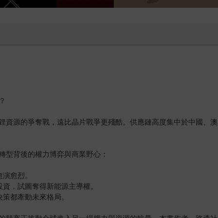
？
鋰資源的爭奪戰，遠比晶片戰爭更殘酷。供應鏈高度集中於中國、澳
轉型背後的權力博弈與商業野心：
愈演愈烈。
投資，試圖奪得新能源主導權。
決策都牽動未來格局。