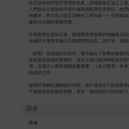
在北達科他州漫天飛雪的冬夜，謝德跟隨石油工人進
人們如何在危險的作業中為能源經濟提供支柱。他們
的礦井，將注意力從石油轉向了鋰與銅——這些構成
緣政治交織的複雜現實。
作為路透社資深記者，謝德擅長將複雜的地緣政治與
於緬因大學與哥倫比亞新聞學院深造。2007年，謝
《鋰戰》是謝德的代表作，書中融合了敘事的敏銳與
鋰資源供應鏈的複雜性，還深入探討能源轉型如何影
價，並成功入圍美國國家圖書獎。《晶片戰爭》作者
的必讀之作。」
謝德的筆觸充滿細膩的洞察。他不僅揭示了能源產業
不僅是技術創新的挑戰，更是一場地球與人性的角力
譯者
陳儀