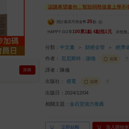
認購希望書包，幫助弱勢孩童上學不
25
預計最高可得金幣
點
?
100累1點 4點抵1元
HAPPY GO享
折抵無
分類：
中文書
＞
財經企管
＞
經濟/
作者：
厄尼斯特．謝德
追蹤
?
譯者：
陳儀
加購
出版社：
感電
追蹤
?
出版日：
2024/12/04
相關主題：
金石堂強力推薦
立即結帳
加入購物車