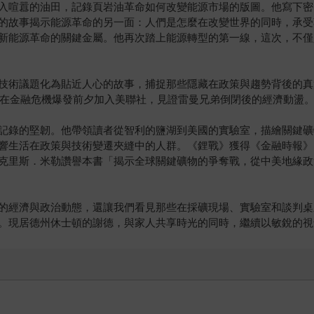
入喧囂的油田，記錄頁岩油革命如何改變能源市場的版圖。他寫下密
的故事揭示能源革命的另一面：人們是怎麼在改變世界的同時，承受
新能源革命的關鍵金屬。他再次踏上能源轉型的第一線，這次，不僅
技術議題化為貼近人心的故事，捕捉那些隱藏在政策與趨勢背後的真
德在金融危機爆發前夕加入美聯社，見證雷曼兄弟倒閉後的經濟動盪。
記錄的堅韌。他帶領讀者從智利的鹽湖到美國的實驗室，描繪關鍵礦
響生活在政策與技術變遷夾縫中的人群。《鋰戰》獲得《金融時報》
克里斯．米勒讚譽本書「揭示全球關鍵礦物的爭奪戰，從中美地緣政
的經濟與政治動態，還讓我們看見那些在採礦現場、實驗室和談判桌
。現居德州休士頓的謝德，與家人共享時光的同時，繼續以敏銳的視