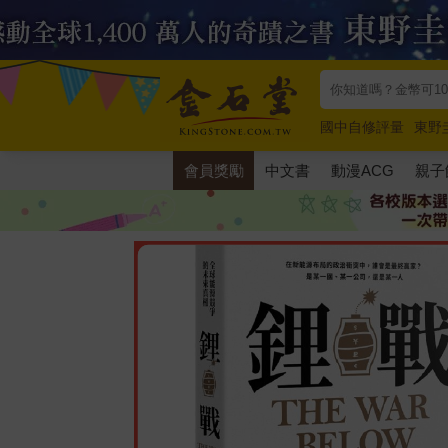
國中自修評量
東野
唯紅花綻放
奧德賽
會員獎勵
中文書
動漫ACG
親子