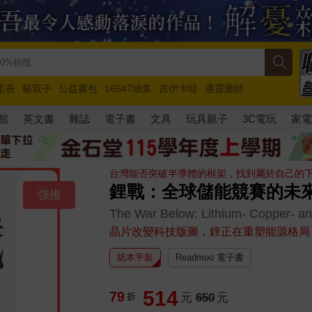
圭吾
楊双子
公益書包
16647續集
吉伊卡哇
通靈藥師
路邊攤新作
馬斯克
玩具總動員5
超慢跑
館
英文書
雜誌
電子書
文具
玩具親子
3C電玩
家
台灣能否突破半導體的框架，找到屬於自己的
鋰戰：全球儲能競賽的未
強推
The War Below: Lithium- Copper- and
晶片改變科技版圖，鋰正在重塑能源格局
紙本平裝
Readmoo 電子書
514
79
折
元
650
元