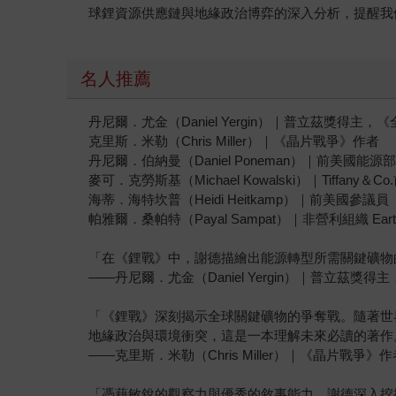
球鋰資源供應鏈與地緣政治博弈的深入分析，提醒我
名人推薦
丹尼爾．尤金（Daniel Yergin）｜普立茲獎得主
克里斯．米勒（Chris Miller）｜《晶片戰爭》作者
丹尼爾．伯納曼（Daniel Poneman）｜前美國能源
麥可．克勞斯基（Michael Kowalski）｜Tiffany
海蒂．海特坎普（Heidi Heitkamp）｜前美國參議員
帕雅爾．桑帕特（Payal Sampat）｜非營利組織 Ear
「在《鋰戰》中，謝德描繪出能源轉型所需關鍵礦物
——丹尼爾．尤金（Daniel Yergin）｜普立茲獎
「《鋰戰》深刻揭示全球關鍵礦物的爭奪戰。隨著世
地緣政治與環境衝突，這是一本理解未來必讀的著作
——克里斯．米勒（Chris Miller）｜《晶片戰爭》作
「憑藉敏銳的觀察力與優秀的敘事能力，謝德深入挖