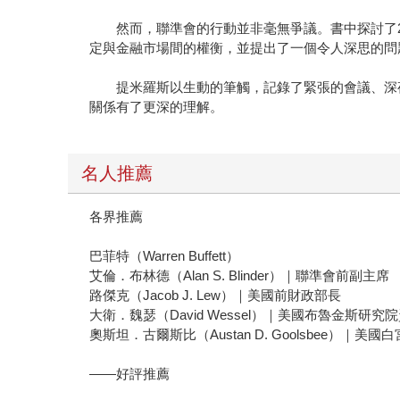
然而，聯準會的行動並非毫無爭議。書中探討了20
定與金融市場間的權衡，並提出了一個令人深思的問
提米羅斯以生動的筆觸，記錄了緊張的會議、深夜
關係有了更深的理解。
名人推薦
各界推薦
巴菲特（Warren Buffett）
艾倫．布林德（Alan S. Blinder）｜聯準會前副主席
路傑克（Jacob J. Lew）｜美國前財政部長
大衛．魏瑟（David Wessel）｜美國布魯金斯研
奧斯坦．古爾斯比（Austan D. Goolsbee）｜美
——好評推薦