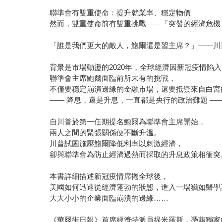
聯準會有雙重使命：提升就業率、穩定物價
然而，雙重使命前有雙重挑戰——「突發的經濟危機
「誰是我們更大的敵人，鮑爾還是習主席？」——川
背景是市場動盪的2020年，全球經濟因新冠疫情陷
聯準會主席鮑爾面臨前所未有的挑戰，
不僅要穩定崩潰邊緣的金融市場，還要抵禦來自白宮
—— 降息，還是升息，一直都是央行的政治難題 —
自川普於第一任期提名鮑爾為聯準會主席開始，
兩人之間的緊張關係便不斷升溫。
川普試圖施壓鮑爾降低利率以刺激經濟，
卻與聯準會為防止經濟過熱而採取的升息政策相衝突
本書詳細描述新冠疫情席捲全球後，
美國如何迅速從經濟蓬勃的狀態，進入一場猶如醫學
大大小小的企業面臨崩潰的邊緣……
《華爾街日報》首席經濟特派員提米羅斯，憑藉獨家