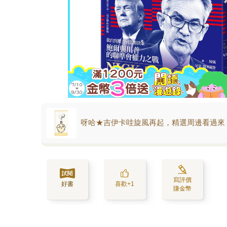
呀哈★吉伊卡哇旋風再起，精選周邊看過來
寫評價
好書
喜歡+1
賺金幣