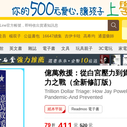
圭吾
楊双子
公益書包
16647續集
吉伊卡哇
高希均
通靈藥師
路邊攤新作
馬斯克
玩具總動員5
超慢跑
館
英文書
雜誌
電子書
文具
玩具親子
3C電玩
家
億萬救援：從白宮壓力到
力之戰（全新修訂版）
Trillion Dollar Triage: How Jay Powe
Pandemic-And Prevented
紙本平裝
Readmoo 電子書
411
79
折
元
520
元