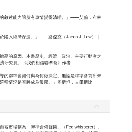
的敘述能力讓所有事情變得清晰。」——艾倫．布林
濟深淵。」——路傑克（Jacob J. Lew）｜
擔憂的原因。本書歷史、經濟、政治、主要行動者之
深經濟研究員、《我們相信聯準會》作者
導的聯準會如何與為何做決定。無論是聯準會前所未
這種情況是否將成為常態。」奧斯坦．古爾斯比
稱為「聯準會傳聲筒」（Fed whisperer）。