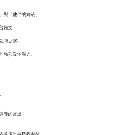
」與「他們的總統」
普推文
入動盪之際，
的強烈政治壓力。
—
。
誘導的昏迷，
內幕消息與敏銳洞察，