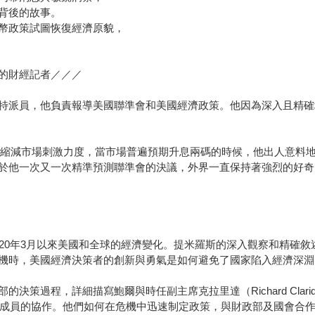
背後的故事。
幣政策試圖恢復經濟原貌，
的財經記者／／／
派員，他負責報導美國聯準會和美國經濟政策。他因為深入且精確
將縮減市場刺激力度，當市場普遍預期升息兩碼的時候，他出人意料
一次又一次精準預測聯準會的決議，外界一直保持著強烈的好奇。他的報
0年3月以來美國和全球的經濟變化。提米羅斯的深入觀察和精確敘
機時，美國經濟決策者的創新與勇氣是如何避免了國家陷入經濟深淵
，詳細描寫鮑爾與時任副主席克拉里達（Richard Clarida）
rd）等核心成員的協作。他們如何在危機中迅速制定政策，與財政部及國會