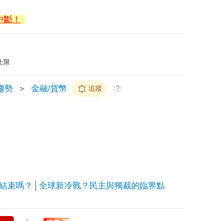
中斷！
上限
趨勢
＞
金融/貨幣
追蹤
?
結束嗎？
全球新冷戰？民主與獨裁的臨界點