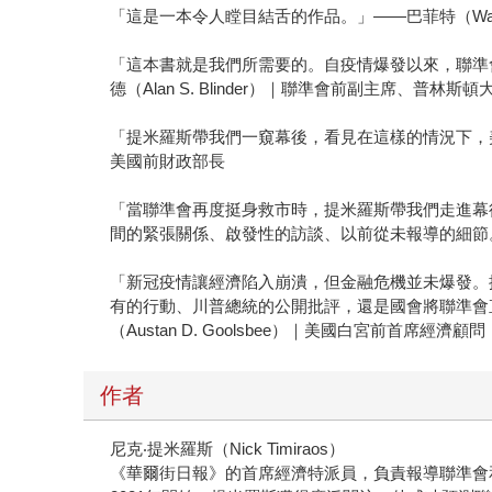
「這是一本令人瞠目結舌的作品。」——巴菲特（Warren 
「這本書就是我們所需要的。自疫情爆發以來，聯準
德（Alan S. Blinder）｜聯準會前副主席、普林
「提米羅斯帶我們一窺幕後，看見在這樣的情況下，美國
美國前財政部長
「當聯準會再度挺身救市時，提米羅斯帶我們走進幕
間的緊張關係、啟發性的訪談、以前從未報導的細節。」
「新冠疫情讓經濟陷入崩潰，但金融危機並未爆發。
有的行動、川普總統的公開批評，還是國會將聯準會
（Austan D. Goolsbee）｜美國白宮前首席經濟顧問
作者
尼克‧提米羅斯（Nick Timiraos）
《華爾街日報》的首席經濟特派員，負責報導聯準會和美