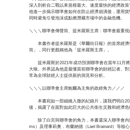
深入剖析自二戰以來規模最大、速度最快的經濟政策
他進一步揭示聯準會如何在防止經濟崩潰後，運用貨
同時避免引發泡沫或點燃潛藏市場中的金融危機。
＼＼＼聯準會傳聲筒、提米羅斯主席：聯準會最重視
本書作者提米羅斯是《華爾街日報》的首席經濟特
筒」，同行更戲稱他為「提米羅斯主席」。
提米羅斯於2021年成功預測聯準會在當年11月
大噪。外界認為他是最懂當前聯準會的財經記者。對於他
常為全球財經人士提供新的洞見和分析。
＼＼＼以聯準會主席鮑爾為主角的政經角力／／／
本書宛如一部細緻入微的紀錄片，讓我們明白202
後，揭露了在面對如此巨大的公共衛生災難和經濟危
除了白宮與聯準會的角力，本書還深入聯準會內部的決策過程
ms）及理事莉奧．布蘭納德（Lael Braina