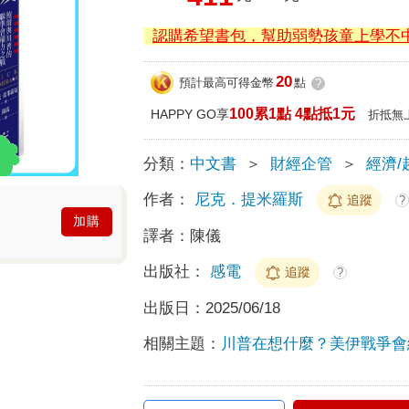
認購希望書包，幫助弱勢孩童上學不
20
預計最高可得金幣
點
?
100累1點 4點抵1元
HAPPY GO享
折抵無
分類：
中文書
＞
財經企管
＞
經濟/
作者：
尼克．提米羅斯
追蹤
?
加購
譯者：
陳儀
出版社：
感電
追蹤
?
出版日：
2025/06/18
相關主題：
川普在想什麼？美伊戰爭會