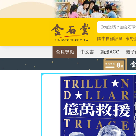
國中自修評量
東野
唯紅花綻放
奧德賽
會員獎勵
中文書
動漫ACG
親子