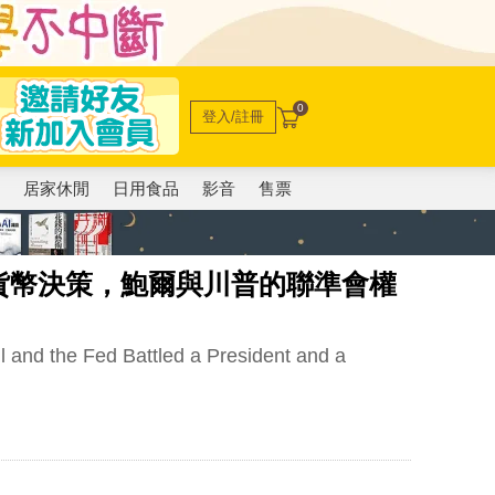
0
登入/註冊
電
居家休閒
日用食品
影音
售票
貨幣決策，鮑爾與川普的聯準會權
ll and the Fed Battled a President and a