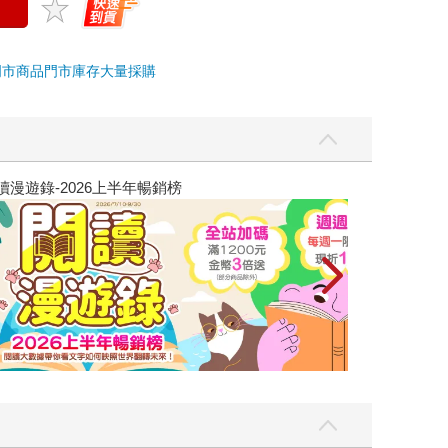
門市商品
門市庫存
大量採購
讀懂全球首富極