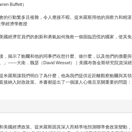
Buffett）
會的行動繁多且複雜，令人應接不暇。提米羅斯用他的洞察力和精湛
斯頓大學經濟學教授
經濟官員們的創新和勇氣如何挽救一個面臨恐慌的國家，使其免於陷入經
後，揭示了鮑爾和他的同事們在想什麼、做什麼，以及他們的擔憂與
——大衛．魏瑟（David Wessel）｜美國布魯金斯研究院資
提米羅斯讓我們明白了為什麼，他為我們提供近距離觀察鮑爾與其領
直接納入財政政策。本書都提出了一個讓人心痛且至關重要的問題：
國經濟政策。提米羅斯因其深入而精準地預測聯準會政策變動，而被市場