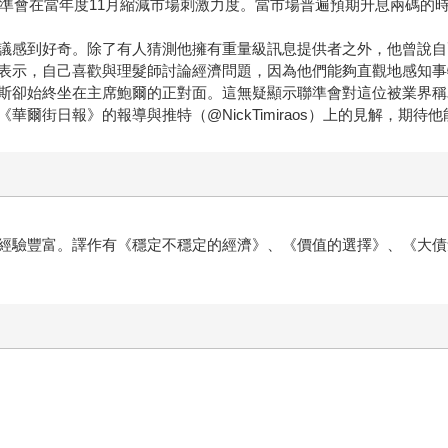
聯準會在當年度11月縮減市場刺激力度。當市場普遍預期升息兩碼的
議感到好奇。除了有人猜測他擁有重量級訊息提供者之外，他曾說自
表示，自己喜歡與理髮師討論經濟問題，因為他們能夠直觀地感知事
斯卻始終坐在主席鮑爾的正對面。這無疑顯示聯準會對這位被業界稱
爾街日報》的報導與推特（@NickTimiraos）上的見解，期待
經驗豐富。譯作有《穩定不穩定的經濟》、《價值的選擇》、《大債