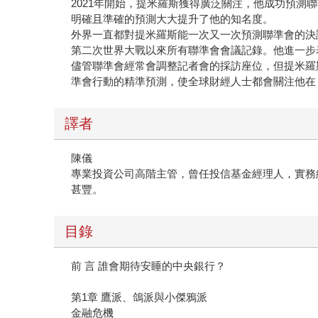
2021年開始，提米羅斯獲得廣泛關注，他成功預測
明確且準確的預測大大提升了他的知名度。
外界一直都對提米羅斯能一次又一次預測聯準會的決
第二次世界大戰以來所有聯準會會議記錄。他進一步
儘管聯準會經常會調整記者會的採訪座位，但提米羅
準會行動的精準預測，使全球財經人士都會關注他在《華
譯者
陳儀
專業投資公司高階主管，曾任投信基金經理人，實務
甚豐。
目錄
前 言 誰會期待安睡的中央銀行？
第1章 鷹派、鴿派與小傑鴉派
金融危機