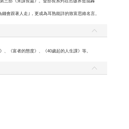
第三部《宋課長篇》。金部長系列在出版界造成轟
為錢會跟著人走｣，更成為耳熟能詳的致富思維名言。
》、《富者的態度》、《40歲起的人生課》等。