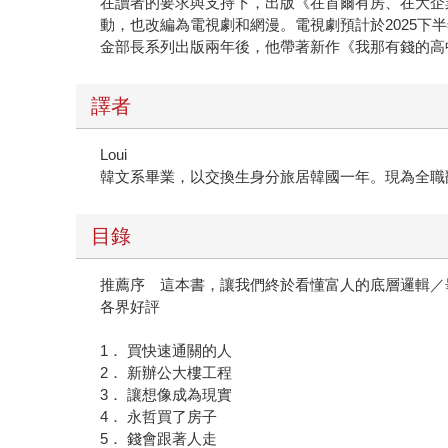
在讀者的要求與支持下，出版《在首爾有房、在大企
動，也改編為電視劇和網漫。電視劇預計於2025下
金部長系列出版兩年後，他帶著新作《我那有錢的高
譯者
Loui
韓文系畢業，以交換生身分旅居韓國一年。現為全職
目錄
推薦序 這本書，讓我們終於看懂富人的底層邏輯／
各界好評
1． 買快速通關的人
2． 新辦公大樓工程
3． 讓想像成為現實
4． 永哲買了房子
5． 錢會跟著人走