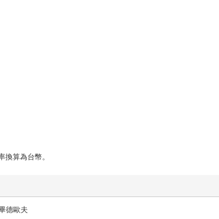
匯率換算為台幣。
畢德歐夫