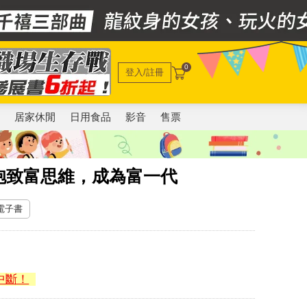
0
登入/註冊
電
居家休閒
日用食品
影音
售票
抱致富思維，成為富一代
 電子書
中斷！