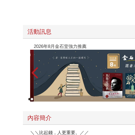
活動訊息
【父親節禮物展】5折起，滿888送88點金幣
內容簡介
＼＼比起錢，人更重要。／／