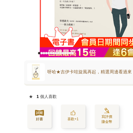
呀哈★吉伊卡哇旋風再起，精選周邊看過來
★
1
個人喜歡
寫評價
好書
喜歡+1
賺金幣