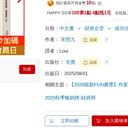
10
預計最高可得金幣
點
?
100累1點 4點抵1元
HAPPY GO享
折抵無
分類：
中文書
＞
財經企管
＞
成功
作者：
宋熙九
追蹤
?
譯者：
Loui
出版社：
先覺
追蹤
?
加購
出版日：
2025/08/01
相關主題：
【2026龍顏FUN書獎】作
2025秋季暢銷榜-財經榜
立即結帳
加入購物車