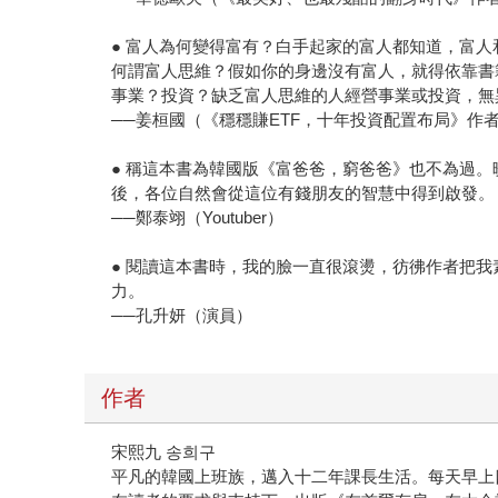
● 富人為何變得富有？白手起家的富人都知道，富
何謂富人思維？假如你的身邊沒有富人，就得依靠書
事業？投資？缺乏富人思維的人經營事業或投資，無
──姜桓國（《穩穩賺ETF，十年投資配置布局》作
● 稱這本書為韓國版《富爸爸，窮爸爸》也不為過
後，各位自然會從這位有錢朋友的智慧中得到啟發。
──鄭泰翊（Youtuber）
● 閱讀這本書時，我的臉一直很滾燙，彷彿作者把
力。
──孔升妍（演員）
作者
宋熙九 송희구
平凡的韓國上班族，邁入十二年課長生活。每天早上