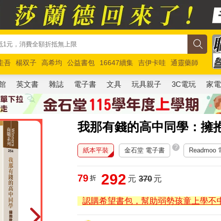
圭吾
楊双子
高希均
公益書包
16647續集
吉伊卡哇
通靈藥師
路邊攤新作
馬斯克
玩具總動員5
超慢跑
館
英文書
雜誌
電子書
文具
玩具親子
3C電玩
家
我那有錢的高中同學：擁
?
紙本平裝
金石堂 電子書
Readmoo
292
79
折
元
370
元
認購希望書包，幫助弱勢孩童上學不