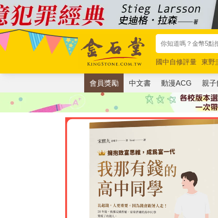
國中自修評量
東野
唯紅花綻放
奧德賽
會員獎勵
中文書
動漫ACG
親子