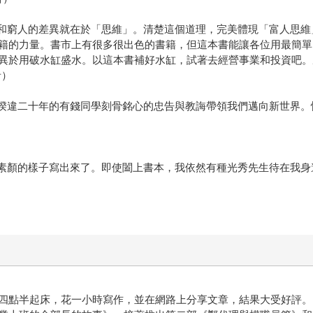
人和窮人的差異就在於「思維」。清楚這個道理，完美體現「富人思
籍的力量。書市上有很多很出色的書籍，但這本書能讓各位用最簡單
異於用破水缸盛水。以這本書補好水缸，試著去經營事業和投資吧。
者）
。暌違二十年的有錢同學刻骨銘心的忠告與教誨帶領我們邁向新世界
我素顏的樣子寫出來了。即使闔上書本，我依然有種光秀先生待在我
四點半起床，花一小時寫作，並在網路上分享文章，結果大受好評。