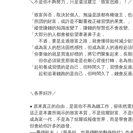
＼不是你不夠努力，只是還沒建立「致富思維」！／
「致富與否，取決於個人。無論是誰都有權做主，也
「所謂的財富，或許是不斷重複正確習慣的果實。」
「縱使賺錢的知識改變了，賺錢的智慧也不會改變。
「大部分的人都會被欲望牽著鼻子走，
不過，要是走過致富之路，就會懂得如何減少欲
「成為富人的想法固然感性，但成為富人的過程必須
「你要做的就是買進好標的，將它們聚集起來，長期
但你必須留意那個老是在耐心背後打轉，名為焦
「起初養成習慣的是自己，但時間久了，習慣會反過
起初追著錢跑的是自己，但時間久了，錢會反過
＼各界好評／
● 原來真正的自由，是當你不再為錢工作，卻依然選
這正是本書所揭示的致富本質，不是炫耀財富、不是
成為富一代，不是為了炫耀或報復世界，而是學會選
但會給你許多的啟發。
──畢德歐夫（《最美好、也最殘酷的翻身時代》作