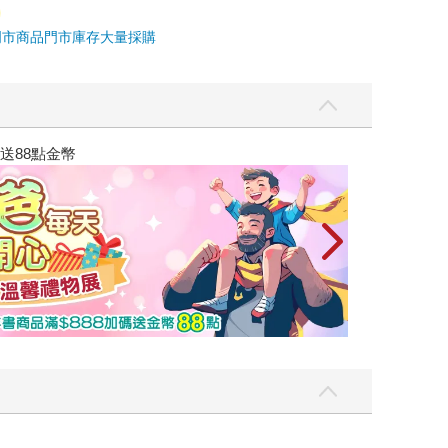
門市商品
門市庫存
大量採購
讀懂全球首富極