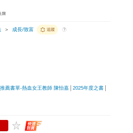
上限
法
＞
成長/致富
追蹤
?
家推薦書單-熱血女王教師 陳怡嘉
2025年度之書