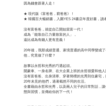
因為錢會跟著人走！
★ 現代版《富爸爸，窮爸爸》！
★ 韓國百大暢銷書，入圍YES 24書店年度好書，讀者
沒有富爸爸，就從自己開始當富一代！
成為「能靠自己力量致富的人」，
遠比成為有錢人更有意義！
20年後，我那成績普通、家境普通的高中同學變成
他，究竟做了什麼？
故事以永哲和光秀的巧遇起頭。
開豪車、一身名牌、在大企業上班的永哲很愛和他人
沒有富爸爸、出身清寒、穿著簡樸的光秀則住豪宅，
20年未見的他們，過著截然不同的生活。
全書藉由永哲和光秀，以及兩人兒子的日常對話，讓
態與習慣，並傳給你的下一代！