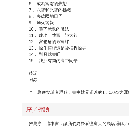
6． 成為富翁的夢想
7． 永賢和光賢的挑戰
8． 去德國的日子
9． 煙火警報
10． 買了就跌的魔法
11． 成功、致富、賺大錢
12． 富爸爸的致富課
13． 操作槓桿還是被槓桿操弄
14． 到月球去吧
15． 我那有錢的高中同學
後記
附錄
＊ 為便於讀者理解，書中韓元皆以約1：0.022之
序／導讀
推薦序 這本書，讓我們終於看懂富人的底層邏輯／