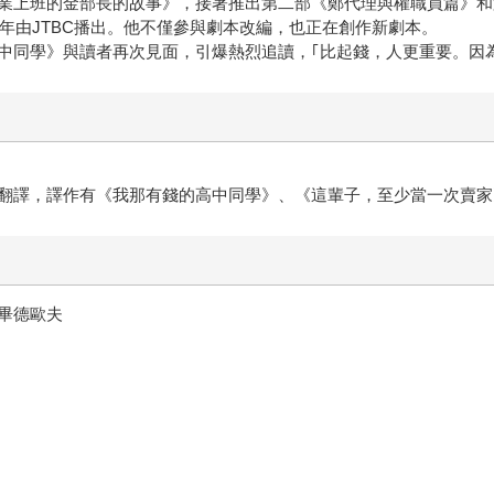
業上班的金部長的故事》，接著推出第二部《鄭代理與權職員篇》和
半年由JTBC播出。他不僅參與劇本改編，也正在創作新劇本。
中同學》與讀者再次見面，引爆熱烈追讀，｢比起錢，人更重要。因
翻譯，譯作有《我那有錢的高中同學》、《這輩子，至少當一次賣家
畢德歐夫