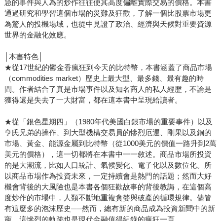
急的事件與人為的炒作往往使其高度偏離實際交易的價格。本書
物、資源，跟十年前、百年前甚至千年前差不多，這就是為
通過研究和學習這個市場的災難及狂歡，了解一個比股票市場更
什麼黃金恆永遠，且被稱之為「最誠實的尺度」。 這本書
為驚人的投機場域，也從中見證了政治、經濟與天候對重要資源
並非只是帶你重溫千年歷史，更是一場關於權力交鋒、財富
世界的金融化效應。
掠奪與資產存續的犀利觀察。當你洞悉黃金流轉千年的脈
│本書特色│
絡，就能看清政治家與央行最不希望你察覺的真相————
★從17世紀的鬱金香瘋狂到今天的比特幣，本書涵蓋了商品市場
我們看著帳面數字不斷增長，卻對購買力的流失視而不見。
（commodities market）歷史上最大型、最多錢、最有趣的時
這正是長期以來，法定貨幣體體制所編織的幻象。 當權者
間。作者結合了真是市場事件以及知名商人的私人經歷，不論是
試圖以更龐大的債務，堆疊出虛假的繁榮。如果我們改以黃
獲得還是失去了一大財富，都在這本書中呈現給讀者。
金作為度量衡，你會驚覺所謂的財富增值，往往只是通膨的
遮羞布；也唯有使用法定貨幣衡量時，房價的飆漲才會顯得
★從「銀色星期四」（1980年代美國白銀市場的重要事件）以及
亨氏兄弟的操作、到大型機構交易員的慘烈厄運、剛果以及銅的
如此無情。 在規則被徹底改寫之前，《黃金如何驅動世
市場、黃金、能源金屬到比特幣（從1000美元的價值一路升到2萬
界？》邀你重回「黃磚路」——這不是通往財富的捷徑，而
美元的價格），這一切都將在本書中一一敘述。商品市場所投資
是守護資產的最後防線、回歸真實價值的唯一路徑。
的是大潮流，比如人口統計、氣候變化、電子化以及數位化。所
以商品市場作為投資未來，一定持續會是熱門的話題；然而大好
機會背後的大風險也是本書各個狂歡故事的背後教誨，在這個高
度炒作的市場中，人類不斷地重複貪婪與破產的循環規律。儘管
有這麼多的泡沫歷史──然而，總有新的商品成為投資新聞中的新
寵，這慘烈的軌跡也是現代金融值得紀錄的瘋狂一頁。