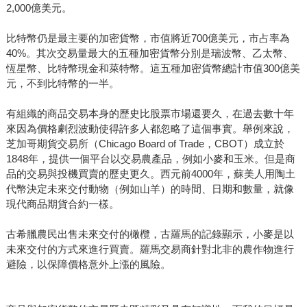
2,000億美元。
比特幣仍是最主要的加密貨幣，市值將近700億美元，市占率為
40%。其次交易量最大的五種加密貨幣分別是瑞波幣、乙太幣、
恆星幣、比特幣現金和萊特幣。這五種加密貨幣總計市值300億美
元，不到比特幣的一半。
有組織的商品交易本身的歷史比股票市場還要久，在過去數十年
來因為價格劇烈波動使得許多人都忽略了這個事實。舉例來說，
芝加哥期貨交易所（Chicago Board of Trade，CBOT）成立於
1848年，提供一個平台以交易農產品，例如小麥和玉米。但是商
品的交易與投機買賣的歷史更久。西元前4000年，蘇美人用陶土
代幣決定未來交付動物（例如山羊）的時間、日期和數量，就像
現代商品期貨合約一樣。
古希臘農民出售未來交付的橄欖，古羅馬的記錄顯示，小麥是以
未來交付的方式來進行買賣。羅馬交易商針對北非的農作物進行
避險，以保障價格意外上漲的風險。