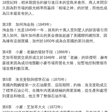
18世紀時，稻米期貨合約被引進日本的堂島米會所。商人本間宗
久因為對市場的眼光精準而贏得「相場之神」的封號，而他也成
為日本最富有的人。
第3章 加州淘金熱（1849年）
淘金熱！光是1849年一年，就有約十萬人受到驚人的財富吸引而
湧入加州。隔年加州產出的黃金價值超越了美國聯邦總預算。因
為擁有這個寶藏，加州於1850年成為合眾國的第31個州。
第4章 小麥：老赫的發財手段（1866年）
芝加哥期貨交易所成立於1848年，綽號「老赫」的班傑明．赫奇
森後來因為成功地壟斷小麥市場而聲名大噪，短暫地控制整個市
場並獲利數百萬。
第5章 洛克斐勒與標準石油（1870年）
美國內戰觸發第一次石油榮景。這段期間，約翰．洛克斐勒成立
了標準石油公司。在幾年內透過積極的商業策略，從生產和處理
到運送和物流，他主導了整個石油市場。
第6章 小麥：芝加哥大火（1872年）