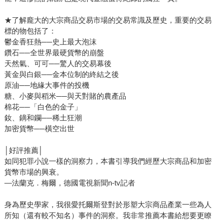
★了解龐大的大宗商品交易市場的交易常識及歷史，重要的交易
標的物包括了：
鬱金香狂熱──史上最大泡沫
鑽石──全世界最硬貨幣的崩盤
天然氣、可可──驚人的交易幕後
黃金與白銀──金本位制的終結之後
原油──地緣大事件的投機
糖、小麥與稻米──與天對賭的農產品
棉花──「白色的金子」
釹、鏑和鑭──稀土狂潮
加密貨幣──橫空出世
│好評推薦│
如同犯罪小說一樣的洞察力，本書引導我們經歷大宗商品和加密
貨幣市場的興衰。
—法蘭克．梅爾，德國電視新聞n-tv記者
身為歷史學家，我很愛托爾斯登對於形塑大宗商品產業一些為人
所知（還有較不知名）事件的洞察。我非常推薦本書給想要更瞭