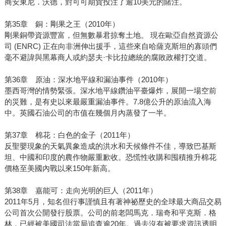
商安東尼．沃德，對可可期貨投注了逾10美元的賭注。
第35章 銅：剛果之王（2010年）
剛果銅帶資源豐富，但無數暴君掠奪土地。 現在歐亞自然資源公
司 (ENRC) 正在向非洲伸出援手，這些來自哈薩克斯坦的寡頭們
毫不避諱與黑幕商人或約瑟夫·卡比拉總統的腐敗政權打交道。
第36章 原油：深水地平線和漏油事件（2010年）
墨西哥灣的情勢緊張。深水地平線鑽油平臺爆炸，展開一場空前
的災難，是有史以來最嚴重漏油事件。7.8億公升的原油流入海
中。英國石油公司的市值在幾個月內蒸發了一半。
第37章 棉花：白色的金子（2011年）
反聖嬰現象的天氣異象造成的洪水和天候條件不佳，導致巴基斯
坦、中國和印度的農作物嚴重歉收。恐慌性收購和囤積推升棉花
價格至美國內戰以來150年新高。
第38章 嘉能可：走向光明的巨人（2011年）
2011年5月，知名但行事謹慎且有著神祕歷史的全球最大商品交易
公司首次公開發行股票。公司的前老闆馬克．瑞奇和平克斯．格
林，已經被美國司法當局追查逾20年。過去沒有被要求資訊透明