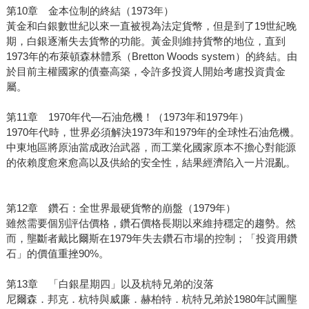
第10章 金本位制的終結（1973年）
黃金和白銀數世紀以來一直被視為法定貨幣，但是到了19世紀晚
期，白銀逐漸失去貨幣的功能。黃金則維持貨幣的地位，直到
1973年的布萊頓森林體系（Bretton Woods system）的終結。由
於目前主權國家的債臺高築，令許多投資人開始考慮投資貴金
屬。
第11章 1970年代—石油危機！（1973年和1979年）
1970年代時，世界必須解決1973年和1979年的全球性石油危機。
中東地區將原油當成政治武器，而工業化國家原本不擔心對能源
的依賴度愈來愈高以及供給的安全性，結果經濟陷入一片混亂。
第12章 鑽石：全世界最硬貨幣的崩盤（1979年）
雖然需要個別評估價格，鑽石價格長期以來維持穩定的趨勢。然
而，壟斷者戴比爾斯在1979年失去鑽石市場的控制；「投資用鑽
石」的價值重挫90%。
第13章 「白銀星期四」以及杭特兄弟的沒落
尼爾森．邦克．杭特與威廉．赫柏特．杭特兄弟於1980年試圖壟