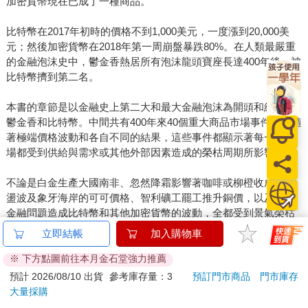
加密貨幣現在已成了一種商品。
比特幣在2017年初時的價格不到1,000美元，一度漲到20,000美
元；然後加密貨幣在2018年第一周崩盤暴跌80%。在人類最嚴重
的金融泡沫史中，鬱金香熱居所有泡沫龍頭寶座長達400年後，被
比特幣擠到第二名。
本書的章節是以金融史上第二大和最大金融泡沫為開頭和結尾：
鬱金香和比特幣。中間共有400年來40個重大商品市場事件，伴隨
著極端價格波動和各自不同的結果，這些事件都顯示著每一個市
場都受到供給與需求或其他外部因素造成的榮枯周期所影響。
不論是白金生產大國南非、忽然降霜影響著咖啡或柳橙收成、動
盪波及象牙海岸的可可價格、智利礦工罷工推升銅價，以及因為
金融問題造成比特幣和其他加密貨幣的波動，全都受到景氣榮枯
周期的影響。
立即結帳
加入購物車
大宗商品和加密貨幣市場正在投資大趨勢的十字路口，就像人口
※ 下方點圖前往本月金石堂強力推薦
轉型、氣候變遷、電器化和數位化一樣。投資大宗商品、區塊鏈
預計 2026/08/10 出貨
參考庫存量：3
預訂門市商品
門市庫存
及其應用仍將是一場刺激的旅程。
大量採購