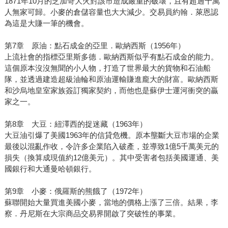
1871年10月的芝加哥大火對該市造成嚴重的破壞，且有超過十萬
人無家可歸。小麥的倉儲容量也大大減少。交易員約翰．萊恩認
為這是大賺一筆的機會。
第7章 原油：點石成金的亞里．歐納西斯（1956年）
上流社會的指標亞里斯多德．歐納西斯似乎有點石成金的能力。
這個原本沒沒無聞的小人物，打造了世界最大的貨物和石油船
隊，並透過建造超級油輪和原油運輸賺進龐大的財富。歐納西斯
和沙烏地皇室家族簽訂獨家契約，而他也是蘇伊士運河衝突的贏
家之一。
第8章 大豆：紐澤西的捉迷藏（1963年）
大豆油引爆了美國1963年的信貸危機。原本壟斷大豆市場的企業
最後以混亂作收，令許多企業陷入破產，並導致1億5千萬美元的
損失（換算成現值約12億美元）。其中受害者包括美國運通、美
國銀行和大通曼哈頓銀行。
第9章 小麥：俄羅斯的熊餓了（1972年）
蘇聯開始大量買進美國小麥，當地的價格上漲了三倍。結果，李
察．丹尼斯在大宗商品交易界開啟了突破性的事業。