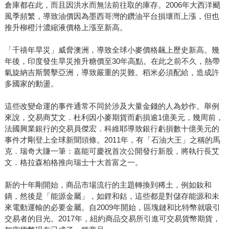
倉庫都在此，而且因洪水而無法前往取的庫存。2006年大西洋颶
風季頻繁，導致油價因為墨西哥灣的鑽油平台損壞而上漲，但也
推升柳橙汁濃縮液價格上漲至新高。
「千禧年旱災」威脅澳洲，導致全球小麥價格飆上歷史新高。幾
年後，印度發生旱災推升糖價至30年高點。在此之前不久，熱帶
氣旋納吉斯襲擊亞洲，導致嚴重的災難。稻米必須配給，造成許
多國家的動盪。
這些改變命運的事件通常不同於涉及大量金錢的人為炒作。舉例
來說，交易商艾文．杜利因小麥期貨而虧損逾1億美元，幾周前，
法國興業銀行的交易員傑宏．科維耶導致銀行虧損數十億美元的
事件才剛登上全球新聞頭條。2011年，有「石油大王」之稱的馬
克．瑞奇大賺一筆：嘉能可慶祝首次公開發行新股，將執行長艾
文．格拉森柏格推向瑞士十大首富之一。
新的十年剛開始，商品市場流行的主題轉換到稀土，例如釹和
鏑，然後是「能源金屬」，如鋰和鈷，這些都是對儲存能源和未
來電動運輸的必要金屬。自2009年開始，區塊鏈和比特幣就吸引
交易者的目光。2017年，紐約商品交易所引進可交易貨幣期貨，