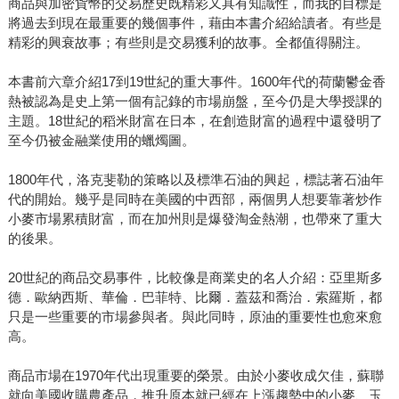
商品與加密貨幣的交易歷史既精彩又具有知識性，而我的目標是
將過去到現在最重要的幾個事件，藉由本書介紹給讀者。有些是
精彩的興衰故事；有些則是交易獲利的故事。全都值得關注。
本書前六章介紹17到19世紀的重大事件。1600年代的荷蘭鬱金香
熱被認為是史上第一個有記錄的市場崩盤，至今仍是大學授課的
主題。18世紀的稻米財富在日本，在創造財富的過程中還發明了
至今仍被金融業使用的蠟燭圖。
1800年代，洛克斐勒的策略以及標準石油的興起，標誌著石油年
代的開始。幾乎是同時在美國的中西部，兩個男人想要靠著炒作
小麥市場累積財富，而在加州則是爆發淘金熱潮，也帶來了重大
的後果。
20世紀的商品交易事件，比較像是商業史的名人介紹：亞里斯多
德．歐納西斯、華倫．巴菲特、比爾．蓋茲和喬治．索羅斯，都
只是一些重要的市場參與者。與此同時，原油的重要性也愈來愈
高。
商品市場在1970年代出現重要的榮景。由於小麥收成欠佳，蘇聯
就向美國收購農產品，推升原本就已經在上漲趨勢中的小麥、玉