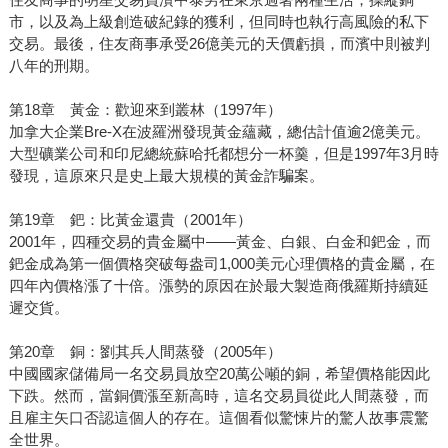
市，以及為上級創造破紀錄的獲利，但同時也執行高風險的私下
交易。最後，住友商事承受26億美元的天價虧損，而濱中則被判
八年的刑期。
第18章 黃金：歡迎來到叢林（1997年）
加拿大企業Bre-X在波羅洲發現黃金蘊藏，總估計值逾2億美元。
大型礦業公司和印尼總統蘇哈托都想分一杯羹，但是1997年3月時
發現，這原來只是史上最大規模的黃金詐騙案。
第19章 鈀：比黃金還貴（2001年）
2001年，四種交易的貴金屬中——黃金、白銀、白金和鈀金，而
鈀金成為第一個價格突破每盎司1,000美元心理價格的貴金屬，在
四年內價格漲了十倍。漲勢的原因在於最大製造商俄羅斯持續延
遲交貨。
第20章 銅：劉其兵人間蒸發（2005年）
中國國家儲備局一名交易員放空20萬公噸的銅，希望價格能因此
下跌。然而，當銅價漲至新高時，這名交易員從此人間蒸發，而
且雇主矢口否認這個人的存在。這個看似驚悚片的驚人故事震驚
全世界。