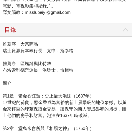
電影、電視影集和紀錄片。
譯文賜教：misslupeiyi@gmail.com
目錄
推薦序 大宗商品
瑞士資源資本執行長 尤申．斯泰格
推薦序 區塊鏈與比特幣
布洛索利德營運長 湯瑪士．雷梅特
簡介
第1章 鬱金香狂熱：史上最大泡沫（1637年）
17世紀的荷蘭，鬱金香成為富裕的新上層階級的地位象徵。以黃
金來秤重的球莖保證金交易，讓保守的商人變成魯莽的賭徒，賭
上他們的房子和財富。泡沫在1637年時破滅。
第2章 堂島米會所與「相場之神」（1750年）