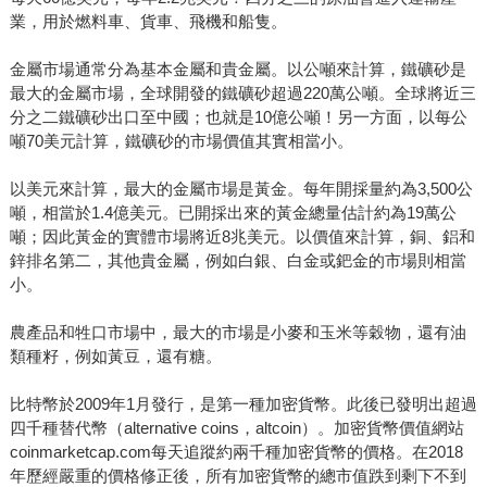
業，用於燃料車、貨車、飛機和船隻。
金屬市場通常分為基本金屬和貴金屬。以公噸來計算，鐵礦砂是
最大的金屬市場，全球開發的鐵礦砂超過220萬公噸。全球將近三
分之二鐵礦砂出口至中國；也就是10億公噸！另一方面，以每公
噸70美元計算，鐵礦砂的市場價值其實相當小。
以美元來計算，最大的金屬市場是黃金。每年開採量約為3,500公
噸，相當於1.4億美元。已開採出來的黃金總量估計約為19萬公
噸；因此黃金的實體市場將近8兆美元。以價值來計算，銅、鋁和
鋅排名第二，其他貴金屬，例如白銀、白金或鈀金的市場則相當
小。
農產品和牲口市場中，最大的市場是小麥和玉米等穀物，還有油
類種籽，例如黃豆，還有糖。
比特幣於2009年1月發行，是第一種加密貨幣。此後已發明出超過
四千種替代幣（alternative coins，altcoin）。加密貨幣價值網站
coinmarketcap.com每天追蹤約兩千種加密貨幣的價格。在2018
年歷經嚴重的價格修正後，所有加密貨幣的總市值跌到剩下不到