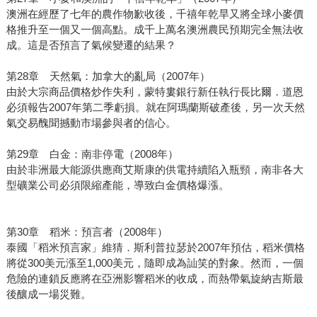
澳洲在經歷了七年的農作物歉收後，千禧年乾旱又將全球小麥價
格推升至一個又一個高點。成千上萬名澳洲農民預期完全無法收
成。這是否預言了氣候變遷的結果？
第28章 天然氣：加拿大的亂局（2007年）
由於大宗商品價格炒作失利，蒙特婁銀行新任執行長比爾．道恩
必須報告2007年第二季虧損。就在阿瑪蘭斯破產後，另一次天然
氣交易醜聞撼動市場參與者的信心。
第29章 白金：南非停電（2008年）
由於非洲最大能源供應商艾斯康的供電持續陷入瓶頸，南非各大
型礦業公司必須限縮產能，導致白金價格爆漲。
第30章 稻米：預言者（2008年）
泰國「稻米預言家」維猜．斯利普拉瑟於2007年預估，稻米價格
將從300美元漲至1,000美元，隨即成為訕笑的對象。然而，一個
危險的連鎖反應將在亞洲影響稻米的收成，而熱帶氣旋納吉斯最
後釀成一場災難。