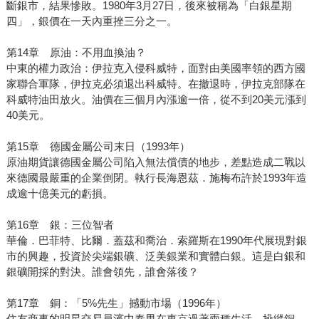
斷銀市，結果慘敗。1980年3月27日，後來被稱為「白銀星期
四」，銀價在一天內重挫三分之一。
第14章 原油：不用血換油？
中東的權力政治：伊拉克入侵科威特，面對由美國率領的西方國
家聯合軍隊，伊拉克必須退出科威特。在撤退時，伊拉克部隊在
科威特油田放火。油價在三個月內漲逾一倍，從不到20美元漲到
40美元。
第15章 德國金屬公司末日（1993年）
原油期貨讓德國金屬公司陷入無法償債的地步，差點造成二戰以
來德國最嚴重的企業倒閉。執行長海恩茲．施梅布許於1993年造
成逾十億美元的虧損。
第16章 銀：三位智者
華倫．巴菲特、比爾．蓋茲和喬治．索羅斯在1990年代展現對銀
市的興趣，投資於尖端銀礦、泛美銀業和實體白銀。這是白銀和
銀礦開採的對決。誰會領先，誰會落後？
第17章 銅：「5%先生」撼動市場（1996年）
住友商事的明星交易員濱中泰男在東京過著兩種生活，操縱銅