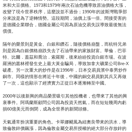
米和大豆價格。1973和1979年兩次石油危機導致原油價格大漲，
改變了現今世界秩序，這麼說並不過份；1990年的波斯灣戰爭部
分來說是為了逆轉情勢。這段期間，油價上漲一倍。間接受害的
是德國企業聯合，德國金屬公司因為原油交易失誤導致最後無法
償債。
隔年的榮景則是黃金、白銀和鑽石，隨後價格崩盤，而杭特兄弟
則是因為白銀價格崩跌失去了石油帶來的家族財富。華倫．巴菲
特、比爾．蓋茲和喬治．索羅斯，後來紛紛投資白銀市場。在波
羅洲的叢林裡發生史上最大黃金騙局，導致加拿大礦業公司Bre-X
破產。另一次重大的炒作是在1996年，日本交易員濱中泰男炒作
銅市。同樣的情形在將近十年後，中國的銅交易員劉其兵又再做
了一次，這也顯示了經濟實力正從日本逐漸轉至中國。
2000年以後新興的商品榮景吸引其他投機者，也帶來了其他的興
衰事件。阿瑪蘭斯顧問公司因為投資天然氣，而在短短幾周內虧
損60億美元而倒閉，成為全世界的新聞頭條。
天氣通常扮演重要的角色。卡翠娜颶風為紐奧良帶來的洪水，導
致倫敦鋅價飆漲，因為倫敦金屬交易所授權的絕大部分存放鋅的