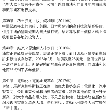
也對大眾不負有任何責任，公司可以自由地和世界各地的獨裁者
和流氓國家進行交易。
第39章 稀土狂潮：釹、鏑和鑭（2011年）
中國緊縮稀土的供給，美國、日本與歐洲的高科技業敲響警鐘。
但是中國的壟斷短期內無法被打破。結果導致稀土價格大幅上漲
吸引世界各地的投資人。
第40章 結束？原油倒入排水口（2016年）
油市正在醞釀完美風暴。經濟正在下滑，而且因為正價差而導致
許多原油被存放著。2016年2月，油價跌至26美元，整個世界似
乎漂浮在石油上。但是破曉前的黑夜總是最黑暗的，而原油和其
他商品找到了多年低點。
第41章 電動化：電池金屬革命（2017年）
伊隆．馬斯克和特斯拉正在為一個龐大趨勢定調：電動化！汽車
製造商、公用事業公司和消費者的需求，將鋰電池的使用推升至
新高。對大宗商品市場來說，不只是鋰和鈷，就連傳統金屬例如
銅和鎳的需求又忽然大增。長期來說，電動化可能是大宗市場的
「新中國」。