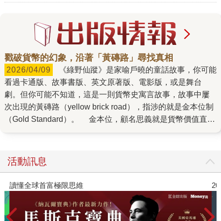
戳破貨幣的幻象，沿著「黃磚路」尋找真相
2026/04/09
《綠野仙蹤》是家喻戶曉的童話故事，你可能
看過卡通版、故事書版、英文原著版、電影版，或是舞台
劇。但你可能不知道，這是一則貨幣史寓言故事，故事中屢
次出現的黃磚路（yellow brick road），指涉的就是金本位制
（Gold Standard）。 金本位，顧名思義就是貨幣價值直接
與黃金掛鉤，貨幣可按固定匯率兌換黃金。一直要到1971
年，美元與黃金價格脫鉤，國際金本位制的時代才算終結。
金價走勢，有如當代金融史縮影 至今，黃金依然被視為一
活動訊息
種「準貨幣」，主要反映對美元貶值的避險需求、全球信用
貨幣購買力縮水以及地緣政治風險下的安全性。觀察2020年
讀懂全球首富極限思維
2
以來的黃金價格走勢，幾乎就是一部濃縮的當代金融史。
從2020年疫情爆發、2022年俄烏戰爭到美債規模的瘋狂擴
張，金價在 2026 年初一度突破 5,000 美元大關，震撼全球。