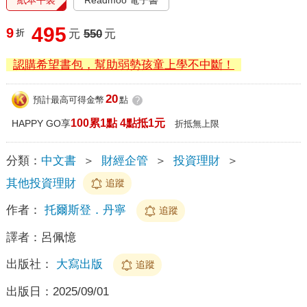
495
9
折
元
550
元
認購希望書包，幫助弱勢孩童上學不中斷！
20
預計最高可得金幣
點
?
100累1點 4點抵1元
HAPPY GO享
折抵無上限
分類：
中文書
＞
財經企管
＞
投資理財
＞
其他投資理財
追蹤
作者：
托爾斯登．丹寧
追蹤
譯者：
呂佩憶
出版社：
大寫出版
追蹤
出版日：
2025/09/01