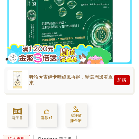
呀哈★吉伊卡哇旋風再起，精選周邊看過
加購
來
寫評價
電子書
喜歡+1
賺金幣
紙本平裝
Readmoo 電子書