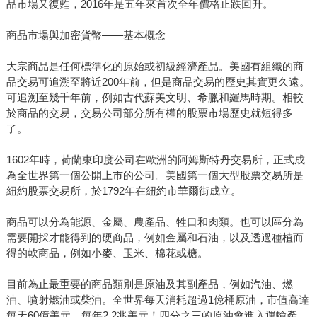
品市場又復甦，2016年是五年來首次全年價格止跌回升。
商品市場與加密貨幣——基本概念
大宗商品是任何標準化的原始或初級經濟產品。美國有組織的商
品交易可追溯至將近200年前，但是商品交易的歷史其實更久遠。
可追溯至幾千年前，例如古代蘇美文明、希臘和羅馬時期。相較
於商品的交易，交易公司部分所有權的股票市場歷史就短得多
了。
1602年時，荷蘭東印度公司在歐洲的阿姆斯特丹交易所，正式成
為全世界第一個公開上市的公司。美國第一個大型股票交易所是
紐約股票交易所，於1792年在紐約市華爾街成立。
商品可以分為能源、金屬、農產品、牲口和肉類。也可以區分為
需要開採才能得到的硬商品，例如金屬和石油，以及透過種植而
得的軟商品，例如小麥、玉米、棉花或糖。
目前為止最重要的商品類別是原油及其副產品，例如汽油、燃
油、噴射燃油或柴油。全世界每天消耗超過1億桶原油，市值高達
每天60億美元，每年2.2兆美元！四分之三的原油會進入運輸產