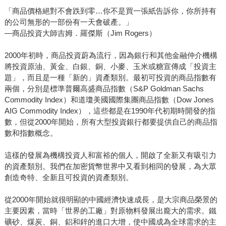
「商品價格絕對不會跌到零…你不是買一張紙告訴你，你所持有
的公司無形的一部份有一天會破產。」
—商品投資大師吉姆．羅傑斯（Jim Rogers）
2000年初時，商品投資蔚為流行，因為銀行和其他金融仲介機構
將投資原油、黃金、白銀、銅、小麥、玉米或糖宣傳成「投資主
題」，而且是一種「新的」資產類別。最初可投資的商品指數有
兩個，分別是標準普爾高盛商品指數（S&P Goldman Sachs
Commodity Index）和道瓊美國國際集團商品指數（Dow Jones
AIG Commodity Index），這些都是在1990年代初期時開發的指
數，但從2000年開始，所有大型投資銀行都要提供自己的商品指
數和指數概念。
這樣的發展為機構投資人和富裕的個人，開啟了全新又有吸引力
的資產類別。我們在加密貨幣世界中又看到相同的發展，為大眾
創造奇特、全新且可投資的資產類別。
從2000年開始就很明顯的中國經濟快速成長，是大宗商品榮景的
主要因素，當時「世界的工廠」對原物料發展出龐大的需求。鐵
礦砂、煤炭、銅、鋁和鋅的進口大增，使中國成為全球需求的主