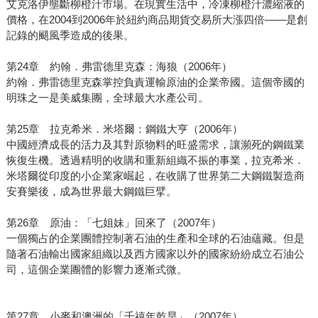
艾克洛伊壟斷柳橙汁市場。在現實生活中，冷凍柳橙汁濃縮液的
價格，在2004到2006年於紐約商品期貨交易所大漲四倍——是創
記錄的颶風季造成的後果。
第24章 約翰．弗雷德里克森：海狼（2006年）
約翰．弗雷德里克森掌控負責運輸原油的企業帝國。這個帝國的
明珠之一是美威集團，全球最大水產公司。
第25章 拉克希米．米塔爾：鋼鐵大亨（2006年）
中國經濟成長的活力及其對原物料的旺盛需求，讓瀕死的鋼鐵業
恢復生機。透過精明的收購和重新組織不振的事業，拉克希米．
米塔爾從印度的小企業家崛起，在收購了世界第二大鋼鐵製造商
安賽樂後，成為世界最大鋼鐵巨擘。
第26章 原油：「七姐妹」回來了（2007年）
一個獨占的企業團體控制著石油的生產和全球的石油蘊藏。但是
隨著石油輸出國家組織以及西方國家以外的國家紛紛成立石油公
司，這個企業團體的影響力逐漸式微。
第27章 小麥和澳洲的「千禧年乾旱」（2007年）