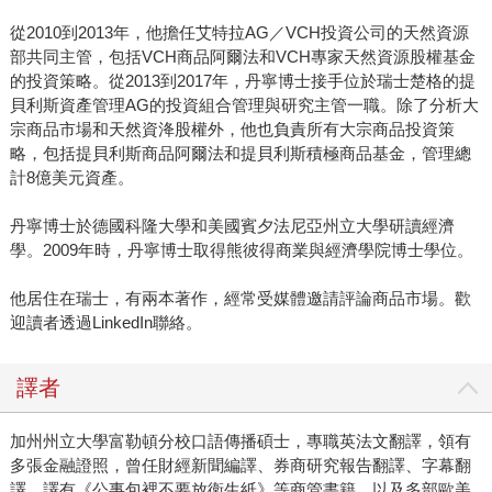
從2010到2013年，他擔任艾特拉AG／VCH投資公司的天然資源
部共同主管，包括VCH商品阿爾法和VCH專家天然資源股權基金
的投資策略。從2013到2017年，丹寧博士接手位於瑞士楚格的提
貝利斯資產管理AG的投資組合管理與研究主管一職。除了分析大
宗商品市場和天然資洚股權外，他也負責所有大宗商品投資策
略，包括提貝利斯商品阿爾法和提貝利斯積極商品基金，管理總
計8億美元資產。
丹寧博士於德國科隆大學和美國賓夕法尼亞州立大學研讀經濟
學。2009年時，丹寧博士取得熊彼得商業與經濟學院博士學位。
他居住在瑞士，有兩本著作，經常受媒體邀請評論商品市場。歡
迎讀者透過LinkedIn聯絡。
譯者
加州州立大學富勒頓分校口語傳播碩士，專職英法文翻譯，領有
多張金融證照，曾任財經新聞編譯、券商研究報告翻譯、字幕翻
譯。譯有《公事包裡不要放衛生紙》等商管書籍，以及多部歐美