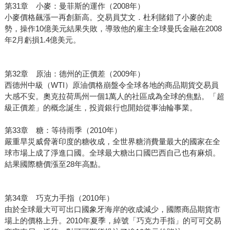
第31章 小麥：曼菲斯的運作（2008年）
小麥價格飆漲一再創新高。交易員艾文．杜利賭錯了小麥的走
勢，操作10億美元結果失敗，導致他的雇主全球曼氏金融在2008
年2月虧損1.4億美元。
第32章 原油：德州的正價差（2009年）
西德州中級（WTI）原油價格崩盤令全球各地的商品期貨交易員
大感不安。奧克拉荷馬州一個1萬人的社區成為全球的焦點。「超
級正價差」的概念誕生，投資銀行也開始從事油輪事業。
第33章 糖：等待雨季（2010年）
嚴重旱災威脅著印度的糖收成，全世界糖消費量最大的國家在全
球市場上成了淨進口國。全球最大糖出口國巴西自己也有麻煩。
結果國際糖價漲至28年高點。
第34章 巧克力手指（2010年）
由於全球最大可可出口國象牙海岸的收成減少，國際商品期貨市
場上的價格上升。2010年夏季，綽號「巧克力手指」的可可交易