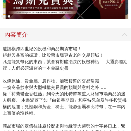
在高漲的金價背後，更值得討論的，是數字背後的情緒——
那不是理性的精算，而是人們內在的集體恐懼與生存本能。
比起投資工具，黃金更像是一面鏡子，映照著人們對秩序與
安全的渴望。 黃金價值，無法被「印製」或「稀釋」 為
內容簡介
什麼數千年來，黃金始終是眾人追逐的核心資產？這和它無
法被隨意「印製」，也無法被任意「稀釋」有關。彷彿是遵
速讀橫跨四世紀的投機和商品期貨市場！
循某種自然法則，黃金供給的增長率和全球人口增長率相
鉅虧與暴富的循環，比股票市場更古老的交易領域！
同，大約每年3％。 自1971年以來，世界人口增加了一倍
凡是能貨幣化的東西，就會有對賭漲跌的投機神話──大通膨週期
多一點，黃金的供給量也是。而且，隨著人類生產力的提
裡，人們必須溫習的一本金融史書
升，黃金的購買力在幾千年來也不斷增加。 英國財經作者
多米尼克・弗里斯比（Dominic Frisby）在《黃金如何驅動世
收錄原油、貴金屬、農作物、加密貨幣的交易常識
界？》在這本書中，講述了許多ㄧ般人不知道的黃金秘史。
一窺商品炒家與大型機構交易員的預期與意料之外……
例如，一盎司黃金在巴比倫王時代能買到350條麵包，在今日
從「荷蘭鬱金香狂熱」到今天的比特幣等重大財經市場商品的迷
人觀察。 本書涵蓋了如「白銀星期四」和亨特兄弟及許多投資機
卻能買超過1,000條；同樣1枚金第納爾（dinar，約1/8盎司）
構的厄運；見證銅和黃金、稀土、能源金屬和比特幣，在一年內
在7世紀只能買到1隻羊，但現在能買到3隻羊；4到5枚奧雷金
上百倍的漲跌幅。
幣（aurei，約3/4盎司）在古羅馬時代能買到1件精緻的亞麻
長袍，到了今天卻可以買到一大堆衣服。 沿著「黃磚路」
商品市場的定價往往處於歷史與地緣等大趨勢的十字路口上，緊
走，守住最後防線 換句話說，1盎司黃金能買到的食物、衣