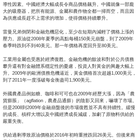
導性因素。中國經濟大幅成長令商品價格飆升。中國就像一部龐
大的吸塵器，把所有能源、金屬和農作物全都一掃而空，而且因
為供應成長趕不上需求的增加，使得價格持續攀升。
雷曼兄弟倒閉和金融危機惡化，至少在短期內減輕了價格上漲的
壓力。原油從2008年夏季的高點每桶150美元崩盤，到了2009年
春季時跌到不到40美元。那一年價格再度回升至80美元。
工業用金屬也受惠於經濟復甦。金融危機的餘波和對於公共債務
攀升還有對金融體系穩定性的憂慮，投資人對黃金的興趣大幅上
升。2009年的歐洲債務危機逼近，黃金價格首次超越1,000美元，
到了2011年一度漲破每金衡盎司1,900美元。
外國農產品例如糖、咖啡和可可也在2009年經歷大漲，因為「農
貨膨脹」（agflation，農產品通膨）的陰影又回來，嚇壞了市場。
但是2008到2009年金融崩盤後的市場復甦並不具有持續性。緩慢
的成長、槓桿大增以及中國經濟成長減緩，加劇了原物料供給的
嚴重失衡。
供給過剩導致原油價格於2016年初時重挫跌回26美元。但後來商