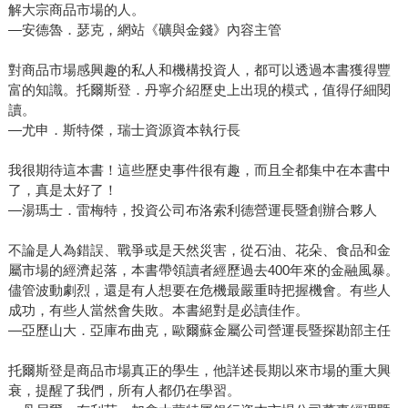
解大宗商品市場的人。
—安德魯．瑟克，網站《礦與金錢》內容主管
對商品市場感興趣的私人和機構投資人，都可以透過本書獲得豐
富的知識。托爾斯登．丹寧介紹歷史上出現的模式，值得仔細閱
讀。
—尤申．斯特傑，瑞士資源資本執行長
我很期待這本書！這些歷史事件很有趣，而且全都集中在本書中
了，真是太好了！
—湯瑪士．雷梅特，投資公司布洛索利德營運長暨創辦合夥人
不論是人為錯誤、戰爭或是天然災害，從石油、花朵、食品和金
屬市場的經濟起落，本書帶領讀者經歷過去400年來的金融風暴。
儘管波動劇烈，還是有人想要在危機最嚴重時把握機會。有些人
成功，有些人當然會失敗。本書絕對是必讀佳作。
—亞歷山大．亞庫布曲克，歐爾蘇金屬公司營運長暨探勘部主任
托爾斯登是商品市場真正的學生，他詳述長期以來市場的重大興
衰，提醒了我們，所有人都仍在學習。