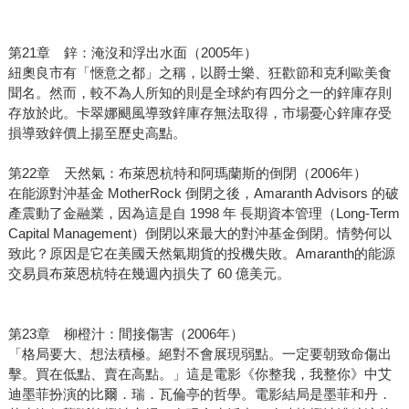
第21章 鋅：淹沒和浮出水面（2005年）
紐奧良市有「愜意之都」之稱，以爵士樂、狂歡節和克利歐美食
聞名。然而，較不為人所知的則是全球約有四分之一的鋅庫存則
存放於此。卡翠娜颶風導致鋅庫存無法取得，市場憂心鋅庫存受
損導致鋅價上揚至歷史高點。
第22章 天然氣：布萊恩杭特和阿瑪蘭斯的倒閉（2006年）
在能源對沖基金 MotherRock 倒閉之後，Amaranth Advisors 的破
產震動了金融業，因為這是自 1998 年 長期資本管理（Long-Term
Capital Management）倒閉以來最大的對沖基金倒閉。情勢何以
致此？原因是它在美國天然氣期貨的投機失敗。Amaranth的能源
交易員布萊恩杭特在幾週內損失了 60 億美元。
第23章 柳橙汁：間接傷害（2006年）
「格局要大、想法積極。絕對不會展現弱點。一定要朝致命傷出
擊。買在低點、賣在高點。」這是電影《你整我，我整你》中艾
迪墨菲扮演的比爾．瑞．瓦倫亭的哲學。電影結局是墨菲和丹．