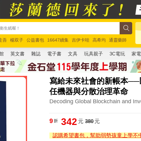
圭吾
楊双子
公益書包
16647續集
吉伊卡哇
高希均
通靈藥師
路邊攤新作
馬斯克
玩具總動員5
超慢跑
館
英文書
雜誌
電子書
文具
玩具親子
3C電玩
家
寫給未來社會的新帳本─
任機器與分散治理革命
Decoding Global Blockchain and In
342
9
折
元
380
元
認購希望書包，幫助弱勢孩童上學不