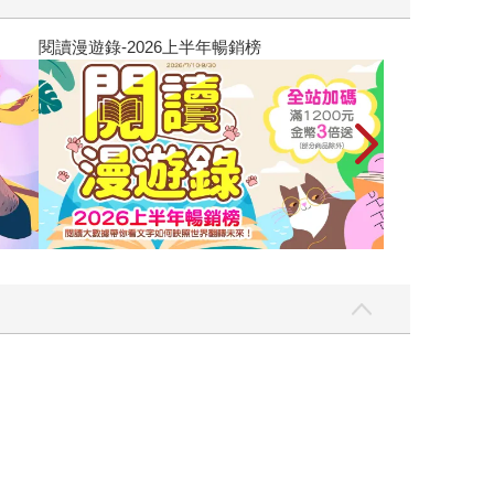
讀懂全球首富極