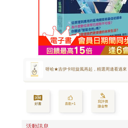
呀哈★吉伊卡哇旋風再起，精選周邊看過來
寫評價
好書
喜歡+1
賺金幣
活動訊息