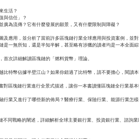
來生活？
值與信任」？
並廣為流傳？它有什麼發展的願景，又有什麼限制與障礙？
圖及應用，並分析了當前許多區塊鏈行業全球應用與投資案例，並對
鏈是一無所知，還是半知半解，甚至略有涉獵的讀者均是一本全面綜
，首次詳細解讀區塊鏈的「燃料貨幣」理論。
越比特幣佔據半壁江山？如果你錯過了比特幣，請不要擔心，閱讀本
……本書對區塊鏈行業進行全景式描述，讓你一本書讀懂區塊鏈全行業基
融行業又進行了哪些新的佈局？醫療行業、保險行業、能源行業怎樣
塊鏈不同戰略的闡述，詳細解析全球主要銀行業、投資銀行業、諮詢