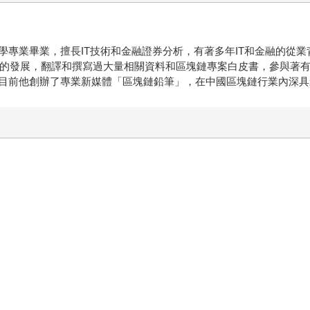
學專業畢業，擅長IT技術和金融證券分析，有著多年IT和金融的從
行業的發展，翻譯和撰寫過大量相關資料和區塊鏈專案白皮書，參與著
目前他創辦了專業新媒體「區塊鏈鉛筆」，在中國區塊鏈行業內深具