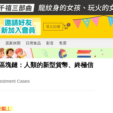
0
登入/註冊
電
居家休閒
日用食品
影音
售票
─區塊鏈：人類的新型貨幣、終極信
vestment Cases
中斷！