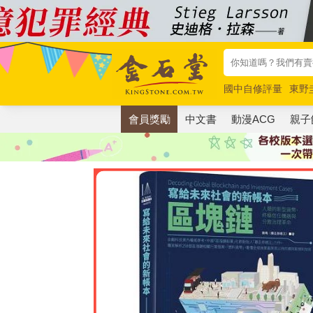
國中自修評量
東野
唯紅花綻放
奧德賽
會員獎勵
中文書
動漫ACG
親子