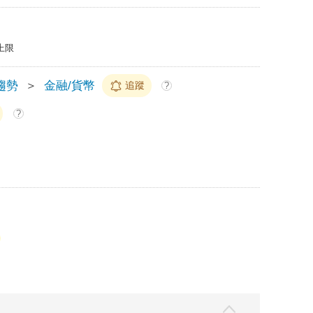
上限
趨勢
＞
金融/貨幣
追蹤
?
?