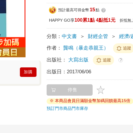
15
預計最高可得金幣
點
?
100累1點 4點抵1元
HAPPY GO享
折抵無
分類：
中文書
＞
財經企管
＞
經濟/
作者：
龔鳴（暴走恭親王）
追蹤
出版社：
大寫出版
追蹤
?
出版日：
2017/06/06
加購
停售
※ 本商品會員日滿額金幣加碼回饋最高15倍
預訂門市商品
門市庫存