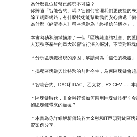
為什麼數位貨幣已經勢不可擋？
你聽過「智能合約」嗎？它如何管理我們更便捷的未
除了網際網路，有什麼技術能幫助我們安心傳遞「價
為什麼《經濟學人》稱區塊鏈為「終極信任機器」，
本書勾勒和細緻描繪了一個「區塊鏈連結社會」的藍
人類秩序產生的重大影響進行深入探討。不管對區塊
＊分析區塊鏈出現的原因，解讀何為「信任的機器」
＊揭秘區塊鏈與比特幣的前世今生，為何區塊鏈會超
＊智慧合約、DAO和DAC、乙太坊、R3 CEV
＊區塊鏈時代，非金融行業如何應用區塊鏈技術？金
抱區塊鏈帶來的顛覆？
＊本書為你詳細解析傳統各大金融和IT巨頭對於區
資案例分享。