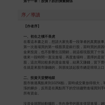
第十一章：股價下跌的價量關係
序／導讀
【作者序】
一、初生之犢不畏虎
在看這本書之前，想請大家先看一段筆者的真實故事。筆
第一次進場買的第一檔股票是銀行股，當時買的原因
金來投資，也不影響生活開銷，就這樣現股買了十張
後來一段時間一直沒進場，再度進場時，選擇的是當
股，這次用比較多的資金進場，結果又賺錢，當下覺
生就是來股市賺錢的，與朋友談起股市總是琅琅上口
二、投資天堂變地獄
股市衝過萬點來到10256點，當時成交量放得很
漲的腳步，反而是在萬點而下的空頭趨勢進場買到手
所有資金。
沒資金就開始動腦筋，先向身旁的親友借貸進場，越