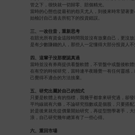
管之下，很快就一切歸零、賠個精光。
當時的心態也從最初的怨天尤人，到後來時常望著妻
始檢討自己過去所犯下的投資錯誤。
三、一改往昔，重新思考
在賠光所有資金這段時間我並沒有放棄自己，更沒放
是有少數賺錢的人，那些人一定懂得大部分投資人不
四、這輩子沒那麼認真過
當時並沒有券商提供看盤軟體，不管盤中或盤後軟體
在有空的時候研究，當時連半夜睡覺一有任何靈感，
己覺得不適合的方法捨棄。
五、研究出屬於自己的招式
只要是軟體上有的指標，我幾乎都拿來研究過，卻發
平均線就有六條，不論研究指數或是個股，只要搭配
於是後來就先從價量開始研究，再從型態學著手，大
浪，自己研究幾年總算有了一些心得。
六、重回市場