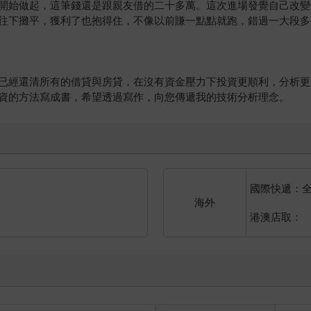
開始做起，這筆錢還是跟親友借的二十多萬。這次進場發覺自己改變
往下攤平，獲利了也抱得住，不像以前賺一點點就跑，錯過一大段多
已經還清所有的借貸與房貸，在沒有資金壓力下投資更順利，分析更
資的方法寫成書，希望透過寫作，向您傳遞我的技術分析理念。
國際快遞：
海外
港澳店取：