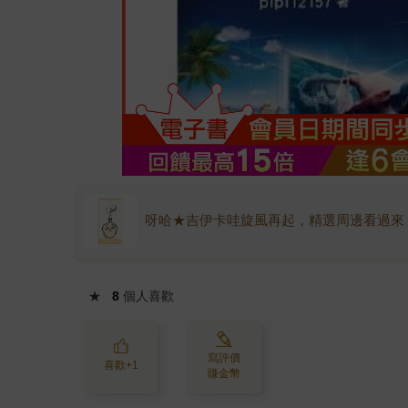
呀哈★吉伊卡哇旋風再起，精選周邊看過來
★
8
個人喜歡
寫評價
喜歡+1
賺金幣