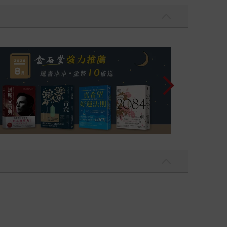
讀懂全球首富極