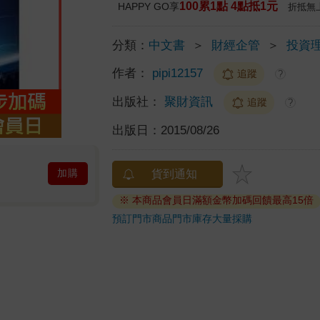
100累1點 4點抵1元
HAPPY GO享
折抵無
分類：
中文書
＞
財經企管
＞
投資
作者：
pipi12157
追蹤
?
出版社：
聚財資訊
追蹤
?
出版日：
2015/08/26
加購
貨到通知
※ 本商品會員日滿額金幣加碼回饋最高15倍
預訂門市商品
門市庫存
大量採購