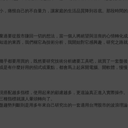
小，痛恨自己的不自量力，讓家庭的生活品質降到谷底。那段時間的
棄過要從股市賺回一切的想法，當一個人將絕望與沮喪的心情轉化成
知道的東西，我們稱它為技術分析，我開始對它感興趣，研究之路就
幾乎都要用買的，既然要研究技術分析總要工具吧，就買了一套盤後
或是有什麼好用的招式或重點，都會馬上起床開電腦、開軟體，慢慢
現搭配越多指標，使用起來的顧慮越多，更遑論真正進入實際操作。
三種指標就讓人暈頭轉向了。
盤趨勢判斷則是用多年來自己研究出的一套適用台灣股市的波浪理論