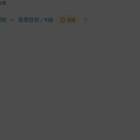
上限
理財
＞
股票技術／K線
追蹤
?