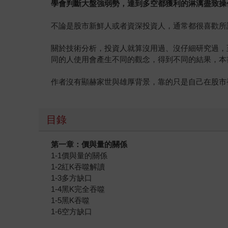
學會判斷大盤強弱勢，達到多空都獲利的淋漓盡致操
不論是股市新鮮人或者資深投資人，通常都很喜歡所
關於技術分析，投資人就算沒用過、沒仔細研究過，
同的人使用會產生不同的觀念，得到不同的結果，本
作者沒有顯赫家世與雄厚背景，靠的只是自己在股市
目錄
第一章：價與量的關係
1-1價與量的關係
1-2紅K吞噬解讀
1-3多方缺口
1-4黑K完全吞噬
1-5黑K吞噬
1-6空方缺口