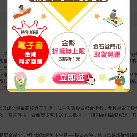
者大約在1995年踏入股市，當時的股市很熱，加權指數從4474點
很簡單，想法也很單純，認為以前銀行股曾經漲翻天，漲到好幾百甚
，賣出時賺了台幣五萬多，大概賺了兩成多，當時真的很開心。
下非常熱門、新崛起的明星股──電子股。當時有人說電子是明日科
得投資股票賺錢很容易，買了放一段時間再賣掉就會賺錢。當這種觀
，技術分析是什麼我不懂，我只知道投資會賺錢。
大，單日成交量最高接近三千億，似乎沒買股票都會後悔，尤其是電子
軟，常常停損，資金變少就用房子去抵押，而後開始用融資買進，其實
賠資金越少，就開始玩起無本生意──股票當沖，當自己越想從短線