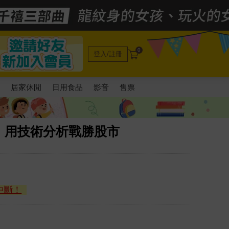
0
登入/註冊
電
居家休閒
日用食品
影音
售票
：用技術分析戰勝股市
中斷！