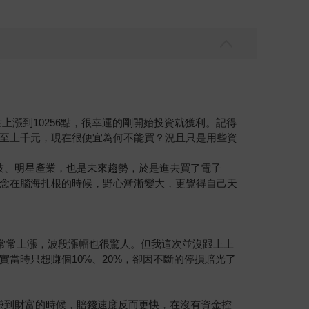
上漲到10256點，很幸運的剛開始投資就獲利。記得
至上千元，現在很便宜為何不能買？況且只是用些資
技、明星產業，也是未來趨勢，於是進去買了電子
念在腦海扎根的時候，野心漸漸變大，更覺得自己天
股常常上漲，波段漲幅也很驚人。但我這次並沒跟上上
當時只想賺個10%、20%，卻因不斷的停損賠光了
賺到財富的時候，賠錢速度反而更快，在沒有資金控