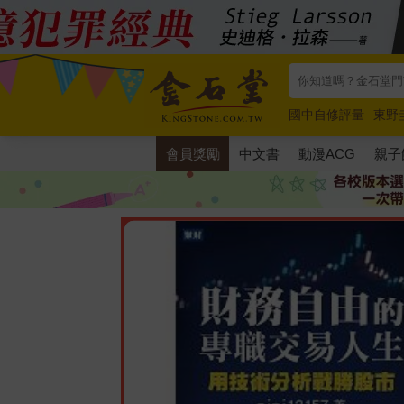
國中自修評量
東野
唯紅花綻放
奧德賽
會員獎勵
中文書
動漫ACG
親子