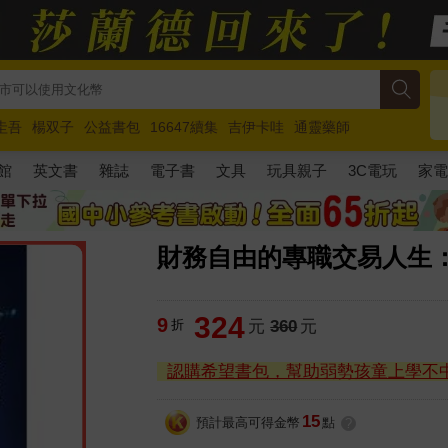
圭吾
楊双子
公益書包
16647續集
吉伊卡哇
通靈藥師
路邊攤新作
馬斯克
玩具總動員5
超慢跑
館
英文書
雜誌
電子書
文具
玩具親子
3C電玩
家
財務自由的專職交易人生
324
9
折
元
360
元
認購希望書包，幫助弱勢孩童上學不
15
預計最高可得金幣
點
?