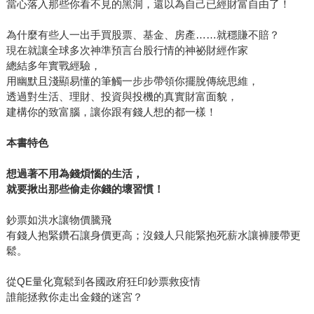
當心落入那些你看不見的黑洞，還以為自己已經財富自由了！
為什麼有些人一出手買股票、基金、房產……就穩賺不賠？
現在就讓全球多次神準預言台股行情的神祕財經作家
總結多年實戰經驗，
用幽默且淺顯易懂的筆觸一步步帶領你擺脫傳統思維，
透過對生活、理財、投資與投機的真實財富面貌，
建構你的致富腦，讓你跟有錢人想的都一樣！
本書特色
想過著不用為錢煩惱的生活，
就要揪出那些偷走你錢的壞習慣！
鈔票如洪水讓物價騰飛
有錢人抱緊鑽石讓身價更高；沒錢人只能緊抱死薪水讓褲腰帶更
鬆。
從QE量化寬鬆到各國政府狂印鈔票救疫情
誰能拯救你走出金錢的迷宮？