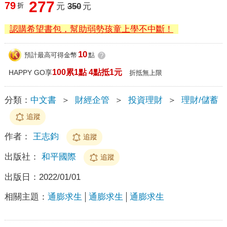
277
79
折
元
350
元
認購希望書包，幫助弱勢孩童上學不中斷！
10
預計最高可得金幣
點
?
100累1點 4點抵1元
HAPPY GO享
折抵無上限
分類：
中文書
＞
財經企管
＞
投資理財
＞
理財/儲蓄
追蹤
作者：
王志鈞
追蹤
出版社：
和平國際
追蹤
出版日：
2022/01/01
相關主題：
通膨求生
通膨求生
通膨求生