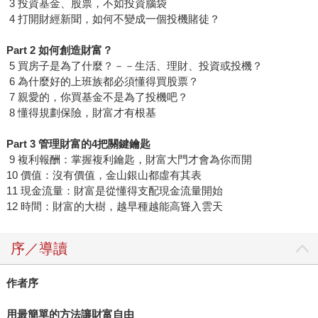
3 投資基金、股票，不如投資腦袋
4 打開財經新聞，如何不變成一個投機賭徒？
Part 2 如何創造財富？
5 買房子是為了什麼？－－生活、理財、投資或投機？
6 為什麼好的上班族都必須懂得買股票？
7 親愛的，你買基金不是為了投機吧？
8 懂得規劃保險，財富才有根基
Part 3 管理財富的4把關鍵鑰匙
9 複利報酬：掌握複利鑰匙，財富大門才會為你而開
10 價值：沒有價值，金山銀山都虛有其表
11 現金流量：財富是從懂得支配現金流量開始
12 時間：財富的大樹，越早種越能高聳入雲天
序／導讀
作者序
用最簡單的方法讓財富自由