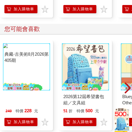
加入購物車
加入購物車
您可能會喜歡
典藏-古美術8月2026第
2026第12屆希望書包
Blue
405期
組／文具組
Other
Stori
228
500
特價
元
51
折
特價
元
9
折
240
Hoor
加入購物車
加入購物車