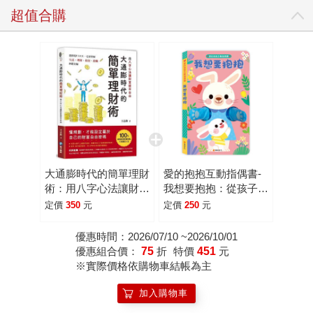
超值合購
大通膨時代的簡單理財
愛的抱抱互動指偶書-
術：用八字心法讓財富
我想要抱抱：從孩子視
提早自由
角出發，認識7種心情
定價
350
元
定價
250
元
優惠時間：2026/07/10 ~2026/10/01
優惠組合價：
75
折
特價
451
元
※實際價格依購物車結帳為主
加入購物車