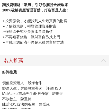
讓投資理財「教練」引領你擺脫金錢焦慮
100%
破解資產管理盲點，打造富足人生！
➢投資腦袋，才能找到人生最真實的財富
➢了解並規劃，輕鬆管理資產財富
➢懂得區分究竟是資產還是負債
➢不再追著錢跑，讓財富自己找上門
➢單純開源節流不再是累積財富的方法
名人推薦
好評推薦
價值投資達人 股海老牛
豁達人生．財經教室導師 許總HSU
Mr.Market市場先生/財經作家 許繼元
不敗教主 陳重銘
陳喬泓投資法則版主 陳喬泓