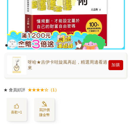
呀哈★吉伊卡哇旋風再起，精選周邊看過
加購
來
★
會員好評
★★★★☆（1）
寫評價
喜歡+1
賺金幣