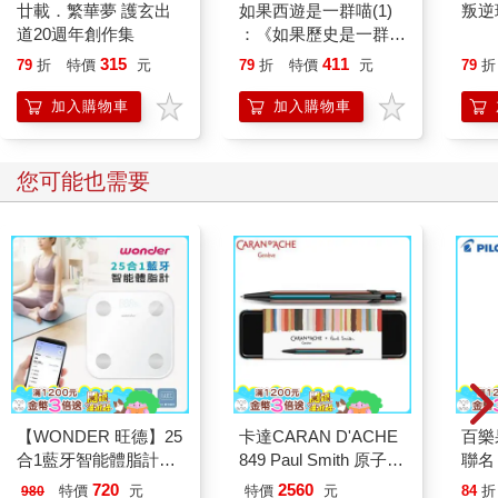
廿載．繁華夢 護玄出
如果西遊是一群喵(1)
叛逆
道20週年創作集
：《如果歷史是一群
喵》作者最新力作，附
315
411
79
折
特價
元
79
折
特價
元
79
折
【首卷特典】拉頁
加入購物車
加入購物車
您可能也需要
【WONDER 旺德】25
卡達CARAN D'ACHE
百樂果
合1藍牙智能體脂計
849 Paul Smith 原子筆
聯名
(WH-SC07W)
ED.5 條紋黑
720
2560
特價
元
特價
元
84
折
980