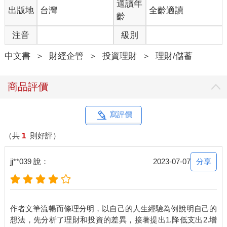
適讀年
出版地
台灣
全齡適讀
齡
注音
級別
中文書
＞
財經企管
＞
投資理財
＞
理財/儲蓄
商品評價
寫評價
（共
1
則好評）
分享
jj**039 說：
2023-07-07
作者文筆流暢而條理分明，以自己的人生經驗為例說明自己的
想法，先分析了理財和投資的差異，接著提出1.降低支出2.增