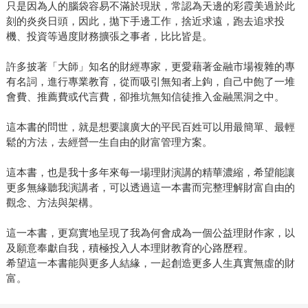
只是因為人的腦袋容易不滿於現狀，常認為天邊的彩霞美過於此
刻的炎炎日頭，因此，拋下手邊工作，捨近求遠，跑去追求投
機、投資等過度財務擴張之事者，比比皆是。
許多披著「大師」知名的財經專家，更愛藉著金融市場複雜的專
有名詞，進行專業教育，從而吸引無知者上鉤，自己中飽了一堆
會費、推薦費或代言費，卻推坑無知信徒推入金融黑洞之中。
這本書的問世，就是想要讓廣大的平民百姓可以用最簡單、最輕
鬆的方法，去經營一生自由的財富管理方案。
這本書，也是我十多年來每一場理財演講的精華濃縮，希望能讓
更多無緣聽我演講者，可以透過這一本書而完整理解財富自由的
觀念、方法與架構。
這一本書，更寫實地呈現了我為何會成為一個公益理財作家，以
及願意奉獻自我，積極投入人本理財教育的心路歷程。
希望這一本書能與更多人結緣，一起創造更多人生真實無虛的財
富。