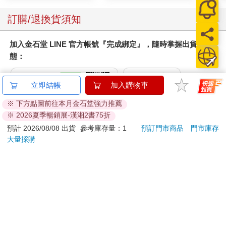
訂購/退換貨須知
加入金石堂 LINE 官方帳號『完成綁定』，隨時掌握出貨動
態：
立即結帳
加入購物車
※ 下方點圖前往本月金石堂強力推薦
※ 2026夏季暢銷展-漢湘2書75折
提醒您！！
預計 2026/08/08 出貨
參考庫存量：1
預訂門市商品
門市庫存
金石堂及銀行均不會請您操作ATM! 如接獲電話要求您前往
大量採購
ATM提款機，請不要聽從指示，以免受騙上當！
退換貨須知：
**提醒您，鑑賞期不等於試用期，退回商品須為全新狀態**
依據「消費者保護法」第19條及行政院消費者保護處公告之
「通訊交易解除權合理例外情事適用準則」，以下商品購買
後，除商品本身有瑕疵外，將不提供7天的猶豫期：
易於腐敗、保存期限較短或解約時即將逾期。（如：生