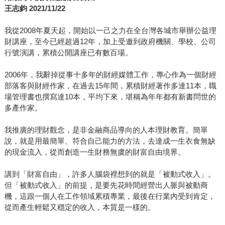
王志鈞 2021/11/22
我從2008年夏天起，開始以一己之力在全台灣各城市舉辦公益理
財講座，至今已經超過12年，加上受邀到政府機關、學校、公司
行號演講，累積公開講座已有數百場。
2006年，我辭掉從事十多年的財經媒體工作，專心作為一個財經
部落客與財經作家，在過去15年間，累積財經著作多達11本，職
場管理書也撰寫達10本，平均下來，堪稱為年年都有新書問世的
多產作家。
我推廣的理財觀念，是非金融商品導向的人本理財教育。簡單
說，就是用最簡單、符合自己能力的方法，去達成一生衣食無缺
的現金流入，從而創造一生財務無虞的財富自由境界。
講到「財富自由」，許多人腦袋裡想到的就是「被動式收入」。
但「被動式收入」的前提，是要先花時間經營出人脈與被動商
機，這跟一個人在工作領域累積專業，最後在行業內受到肯定，
從而產生輕鬆又穩定的收入，本質是一樣的。