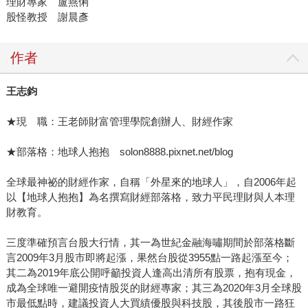
理財專家 盧燕俐
股怪教授 謝晨彥
作者
王志鈞
★現 職：王老師財富管理學院創辦人、財經作家
★部落格：地球人抱抱 solon8888.pixnet.net/blog
全球最神祕的財經作家，自稱「外星來的地球人」，自2006年起
以【地球人抱抱】為名撰寫財經部落格，致力平民理財與人本理
財教育。
三度準確預言台股大行情，其一為世紀金融海嘯期間於部落格斷
言2009年3月股市即將起漲，果然台股從3955點一路起漲至今；
其二為2019年底公開呼籲投資人逢高出清所有股票，抱有現金，
成為全球唯一避開疫情股災的財經專家；其三為2020年3月全球股
市最低點時，建議投資人大買績優股與科技股，其後股市一路狂