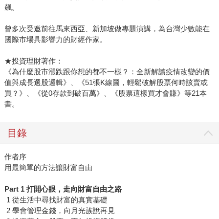
飆。
曾多次受邀前往馬來西亞、新加坡做專題演講，為台灣少數能在
國際市場具影響力的財經作家。
★投資理財著作：
《為什麼股市漲跌跟你想的都不一樣？：全新解讀疫情改變的價
值與成長選股邏輯》、《51張K線圖，輕鬆破解股票何時該賣或
買？》、《從0存款到破百萬》、《股票這樣買才會賺》等21本
書。
目錄
作者序
用最簡單的方法讓財富自由
Part 1 打開心眼，走向財富自由之路
1 從生活中尋找財富的真實基礎
2 學會管理金錢，向月光族說再見