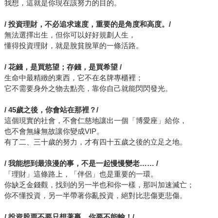
我想，這就是你現在該努力的目的。
/ 投資理財，不必追求速度，重要的是角度和高度。/
無法選擇出生，但你可以好好規劃人生，
懂得投資理財，就是脫貧脫單的一條活路。
/ 花錢，是買慾望；存錢，是買希望 /
生命中最精緻的東西，它不在名牌專櫃裡；
它不需要身外之物去點亮，靠你自己就能閃閃發光。
/ 45歲之後，你會站在那裡？/
這個現實的社會，不會仁慈地讓出一個「博愛座」給你，
也不會無緣無故讓你變成VIP。
有了二、三十歲的努力，才有四十五歲之後的立足之地。
/ 我能想到最浪漫的事，不是一起慢慢變老…… /
「理財」這條路上，「伴侶」也是重要的一環。
你缺乏金錢觀，找到的另一半也和你一樣，那叫加速滅亡；
你不懂投資，另一半帶著你亂投資，絕對比悲傷更悲傷。
/ 投資股票不要只想著贏，你要不能輸！/