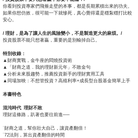
你看到投資專家們飛簷走壁的本事，都是長期累積出來的功夫。
如果你想仿效，很可能一下就慘死，真心覺得還是穩紮穩打比較
安心。
/ 理財，是為了讓人生的風險變小，不是製造更大的麻煩。/
投資股票不能只想著贏，重要的是別輸掉自己。
特別收錄：
▲財商實戰，金牛座的悶燒投資術
▲「財商之道．我的理財新元年」不敗金句
▲分析未來股趨勢，推薦投資新手的理財實用工具
▲同場加映：不想管投資？高殖利率+成長型台股基金簡單上手
本書特色
混沌時代 理財不敗
理財這條路，趴著也要往前進──
˙財商之道，幫你壯大自己，讓資產翻倍！
˙72法則，算出資產翻倍的時間