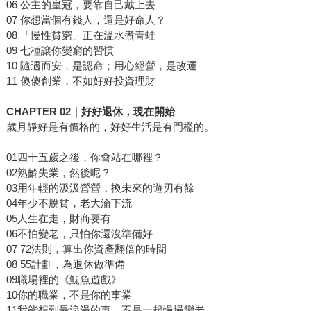
06 公主的皇冠，要靠自己戴上去
07 你想當個有錢人，還是好命人？
08 「慢性貧窮」正在溫水煮青蛙
09 七種讓你變窮的習慣
10 隨遇而安，是認命；用心經營，是改運
11 傻傻創業，不如好好投資理財
CHAPTER 02｜好好退休，現在開始
歲月靜好是有價格的，好好生活是有門檻的。
01四十五歲之後，你會站在哪裡？
02熟齡失業，然後呢？
03用年輕的汲汲營營，換未來的遊刃有餘
04年少不脫貧，老大淪下流
05人生在走，財商要有
06不怕變老，只怕你還沒準備好
07 72法則，算出你資產翻倍的時間
08 55計劃，為退休做準備
09職場裡的《魷魚遊戲》
10你的職業，不是你的事業
11我能想到最浪漫的事，不是一起慢慢變老……