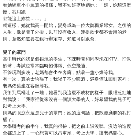
看她騎車小心翼翼的模樣，我不知好歹地虧她：「媽，妳騎這麼
慢，我用跑
都能追上妳欸……。」
就這樣，她從我高一開始，變身成為一位大齡職業婦女。之後的
人生，像是開了外掛，以前沒有收入、連提款卡都不會用的老
媽，竟然知道要在銀行辦定存、知道可以跟會。
兒子的罩門
高中時代的我是個很混的學生，下課時間和同學泡在KTV、打保
齡球，考試也常常臨時抱佛腳、低空飛過。
不管玩到多晚，老媽都會坐在客廳，點著一盞小燈等我。
有一次，真的太誇張了；我喝了不少啤酒，滿身酒味回到家裡；
老媽依舊坐在客廳等我。
我衝到馬桶吐了一堆，她看到我這麼不成材的樣子，眼眶泛紅地
對我說：「我家裡從來沒有一個讀大學的人，好希望我的兒子可
以考上大學。」
媽媽的眼淚永遠是兒子的罩門；她的這句話，把散漫糜爛的我打
醒了。
大學聯考的前半年，我真的很拚，把之前上課沒聽、沒唸的進度
全都追上了，一心想著可以吊車尾，考上大學，讓老媽開心。