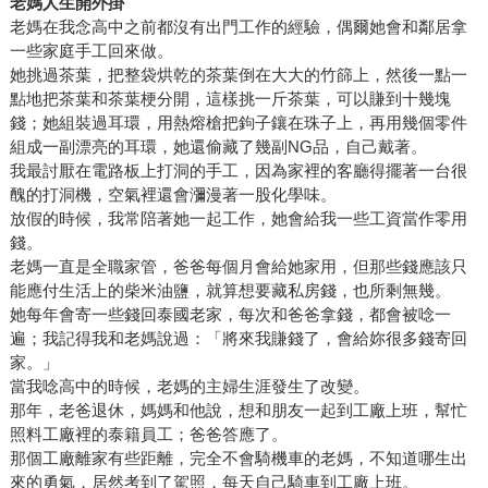
老媽人生開外掛
老媽在我念高中之前都沒有出門工作的經驗，偶爾她會和鄰居拿
一些家庭手工回來做。
她挑過茶葉，把整袋烘乾的茶葉倒在大大的竹篩上，然後一點一
點地把茶葉和茶葉梗分開，這樣挑一斤茶葉，可以賺到十幾塊
錢；她組裝過耳環，用熱熔槍把鉤子鑲在珠子上，再用幾個零件
組成一副漂亮的耳環，她還偷藏了幾副NG品，自己戴著。
我最討厭在電路板上打洞的手工，因為家裡的客廳得擺著一台很
醜的打洞機，空氣裡還會瀰漫著一股化學味。
放假的時候，我常陪著她一起工作，她會給我一些工資當作零用
錢。
老媽一直是全職家管，爸爸每個月會給她家用，但那些錢應該只
能應付生活上的柴米油鹽，就算想要藏私房錢，也所剩無幾。
她每年會寄一些錢回泰國老家，每次和爸爸拿錢，都會被唸一
遍；我記得我和老媽說過：「將來我賺錢了，會給妳很多錢寄回
家。」
當我唸高中的時候，老媽的主婦生涯發生了改變。
那年，老爸退休，媽媽和他說，想和朋友一起到工廠上班，幫忙
照料工廠裡的泰籍員工；爸爸答應了。
那個工廠離家有些距離，完全不會騎機車的老媽，不知道哪生出
來的勇氣，居然考到了駕照，每天自己騎車到工廠上班。