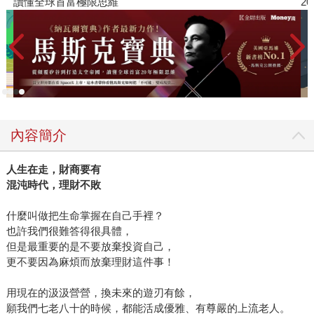
讀懂全球首富極限思維
2
內容簡介
人生在走，財商要有
混沌時代，理財不敗
什麼叫做把生命掌握在自己手裡？
也許我們很難答得很具體，
但是最重要的是不要放棄投資自己，
更不要因為麻煩而放棄理財這件事！
用現在的汲汲營營，換未來的遊刃有餘，
願我們七老八十的時候，都能活成優雅、有尊嚴的上流老人。