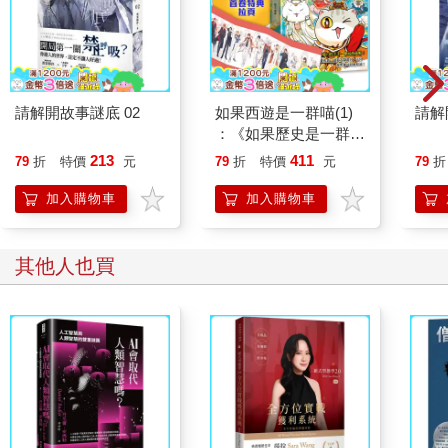
否則遇上一次大騙子，你的努力都只是枉然。
當你認真地經營自己的人生，總是會冒出幾個搗蛋鬼，出其不意
地打亂你的步調；被朋友騙錢、幫人作保跑路、被廠商倒
帳……，這樣的例子真的不勝枚舉，你也一定聽過不少。
請解開故事謎底 02
如果西遊是一群喵(1)
請解
：《如果歷史是一群
聽別人的故事，覺得被騙的人都是傻子，當自己遇上的時候，因
喵》作者最新力作，附
213
411
79
折
特價
元
79
折
特價
元
79
折
為當局者迷，你也變成了傻子。人在江湖走，學會「別上當」是
【首卷特典】拉頁
一種「風險控管」，這堂課你一定要學好啊，否則遇上一次大騙
加入購物車
加入購物車
子，你的努力都只是枉然。
受騙上當不是最可怕的事，就怕你學不會教訓，又不記取別人的
其他人也買
經驗…
/
創業初期，我好像有種「被騙體質」常遇到鳥人鳥事，有段時間
被搞得身心俱疲。
不過現在回頭檢討，只能怪自己當時太嫩，被騙大多是自找的！