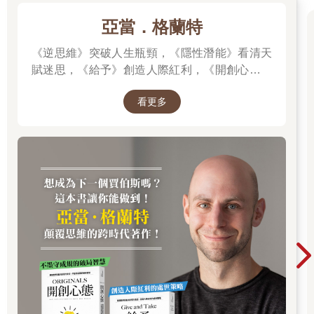
陸續有朋友提醒我，她借錢不是為了公司周轉，而是要為她的
亞當．格蘭特
「精緻生活」買單！
《逆思維》突破人生瓶頸，《隱性潛能》看清天
花費入不敷出的她，四處和朋友借錢，模式一模一樣，先借小
賦迷思，《給予》創造人際紅利，《開創心態》
錢、準時還，後來越借越多、越還越晚，最後索性避不見面。
解除自我設限，亞當．格蘭特「最有價值的四堂
看更多
課」。
後來她又和我借錢，當我明確地拒絕之後，她從此也沒再理過
我。
這事過了好幾年，我竟然在社會新聞看到她的名字和照片。她因
為詐財，被抓了，那個滿口精緻的人，再也精緻不起來了。
有一個名詞叫作「精緻窮」，是形容沒有足夠的能力，卻硬要消
費超標的人，似乎以為裝得「精緻」，就能忘記自己「真的
窮」。
你／妳知道嗎！
妳和凱莉．布雷蕭之間的距離，是她努力地拚事業，而妳只是買
了和她一樣的名牌包。