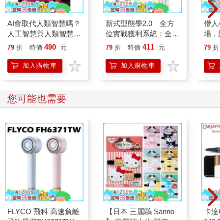
這些找上門的人、事、物，其實都「有跡可循」。
AI會取代人類智慧嗎？
新式型態學2.0 全方
僧人
這幾年，像是被訓練出「敏感體質」，我很容易就可以感受到
人工智慧與人類智慧的
位實戰獲利系統：全商
場，
「一個人」到底正不正派、「一件事」到底合不合理。當我有
雙重謎團
品、多週期、跨市場，
平靜
490
411
「好像哪裡怪怪的……」念頭閃過，馬上就會啟動熔斷機制，和
79
折
特價
元
79
折
特價
元
79
折
多空皆贏的專屬攻略
他們保持距離。
加入購物車
加入購物車
￭ 什麼都「沒問題」，其實「大有問題」
您可能也需要
習慣把「沒問題」掛在嘴邊的人，不算是真的壞人，他們只是過
度自信又欠缺思考，才這麼輕易做出超出能力的承諾。
夫輕諾必寡信，多易必多難。遇上這樣的人，一定要時時留意進
度、心裡也要有備案，一旦發現不對勁，要趕快止血善後；把自
己的命運，全部交給輕易承諾的人，其實是高風險的行為。
這種人並不難對付，要求白紙黑字立下合約，就可以讓他們收斂
自信，開始用腦思考。
￭ 出了包，卻丟包！
FLYCO 飛科 高速負離
【日本 三麗鷗 Sanrio
卡達C