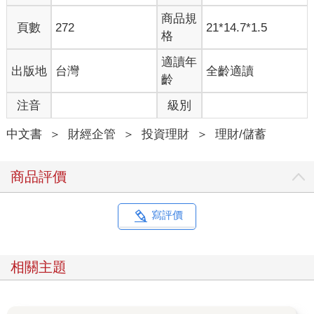
的事物。
商品規
頁數
272
21*14.7*1.5
格
她是那種會用「全身行頭」去判斷要不要和一個人交朋友的人；
三不五時會嫌棄「長得沒那麼精美」、「穿得沒那麼精緻」的無
適讀年
出版地
台灣
全齡適讀
辜路人。
齡
注音
級別
因為三觀不合，所以我和這個朋友漸行漸遠。
中文書
＞
財經企管
＞
投資理財
＞
理財/儲蓄
/
某天，久沒聯絡的她突然約我吃飯，一時想不出推託的台詞，只
商品評價
能答應了。
碰面之後，她先是制式的閒聊一番，後來話鋒一轉，說自己經營
公司，因為廠商付款日拖很久，急需現金週轉，想和我調錢，承
寫評價
諾我一週後歸還。
我心裡想著：「她應該不是沒錢還的人吧！」最後還真的答應借
她了。
相關主題
第一次，她如期還款；緊接著又借了第二次、第三次……，金額
越借越大、還款時間越拖越久，我心裡開始覺得不對勁。