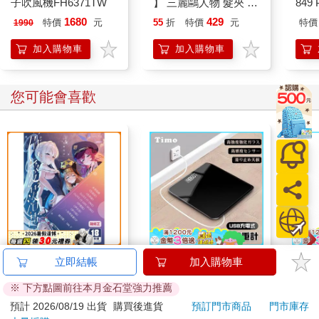
子吹風機FH6371TW
】 三麗鷗人物 髮夾 (7
849 
我有一個開製作公司的朋友，幫客戶拍了廣告後遲遲沒收到尾
款人物可選) 頭飾 夾子
ED.
1680
429
特價
元
55
折
特價
元
特價
1990
款，當他打電話詢問拖欠款項的負責人，對方竟然說：「我也沒
髮飾 凱蒂貓 庫洛米 大
收到廠商的款，拿什麼錢給你！」明明是甲、乙方買賣，硬是要
耳狗 布丁狗
加入購物車
加入購物車
牽拖丙方，一副就是要賴帳的姿態。
一個上道、有誠信的人，一定會想盡辦法把錢生出來還，或是主
動找你協商，而不是兩手一攤說：「我也沒辦法……。」
您可能會喜歡
從一個人處理事情的態度，就可以看出他的價值觀和檔次。眼中
的「利益」比「義氣」更值錢的人，有朝一日肯定會為了利益賣
了你；只要有一次經驗，你最好從此就和他斷捨離。
￭ 只講結果，不講方法的人
這種人有個很明顯的特質，非常「重包裝」，很類似感情裡的
「愛情騙子」。
水平檔案-色・愛・
【Timo】黑色鏡面充
【P
立即結帳
加入購物車
我之前遇過兩次這種角色，其中一位還是曾經共事過的朋友，一
落・夢-總集篇
電式數位體重計
3.0
副「金玉其表」的模樣，開著名車、穿戴體面，連公司裝潢都搞
※ 下方點圖前往本月金石堂強力推薦
黑 
480
490
特價
元
特價
元
95
折
690
得很氣派。
預計 2026/08/19 出貨
購買後進貨
預訂門市商品
門市庫存