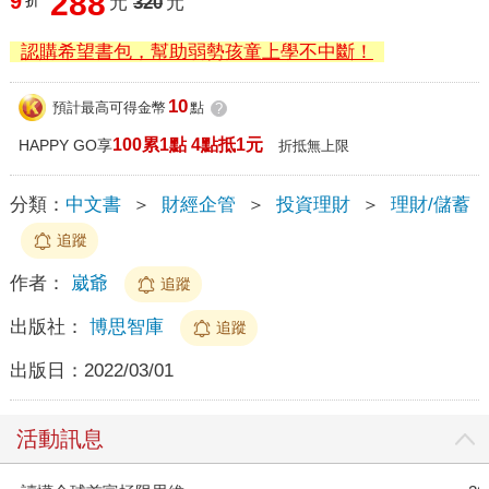
288
9
折
元
320
元
認購希望書包，幫助弱勢孩童上學不中斷！
10
預計最高可得金幣
點
?
100累1點 4點抵1元
HAPPY GO享
折抵無上限
分類：
中文書
＞
財經企管
＞
投資理財
＞
理財/儲蓄
追蹤
作者：
崴爺
追蹤
出版社：
博思智庫
追蹤
出版日：
2022/03/01
活動訊息