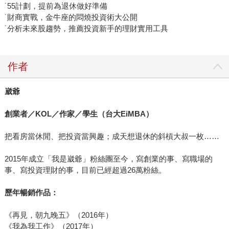
˙55計劃，提前為退休做好準備
˙財商實戰，金牛座的悶燒投資術大公開
˙分析未來股趨勢，推薦投資新手的理財實用工具
作者
崴爺
創業者／KOL／作家／學生（台大EiMBA）
把看房當休閒、把投資當興趣；成天想退休的斜槓大叔一枚……
2015年成立「我是崴爺」粉絲團至今，寫創業的事、寫職場的
事、寫投資理財的事，目前已經超過26萬粉絲。
歷年暢銷作品：
《再見，朝九晚五》（2016年）
《我為我工作》（2017年）