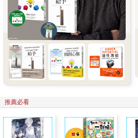
你和彭于晏之間的距離，是他努力運動健身；而你只是買了一個
和他同款的運動鞋，如此而已。
有人這樣說過：所謂精緻，並不需要靠過度消費。每天把自己打
理得乾乾淨淨，這是精緻。擁有迷人的幽默感，這是高級的精
緻。言行舉止讓人如沐春風，這是頂級的精緻。
「人生」的本質，本來就是「不精緻」的啊！如果不能擁抱這些
粗糙的部分，你就無法真正地接納自己。
在這個不斷在吹捧物質、不斷灌輸我們「人造精緻」的世界，要
有多大的勇氣和定力，才能去選擇最適合我們的生活啊？
生命中最精緻的東西，不在名牌專櫃裡；它不需要身外之物去點
亮，靠自己就能閃閃發光。
推薦必看
02投資理財第一課：別上當，是一種風險控管
/ 金句 /
人在江湖走，
學會「別上當」是一種「風險控管」。
這堂課你一定要學好啊！