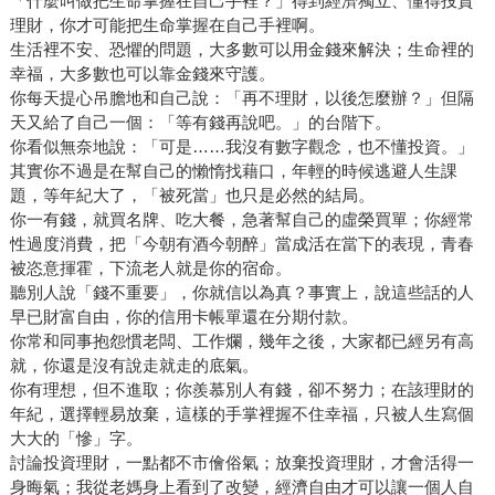
「什麼叫做把生命掌握在自己手裡？」得到經濟獨立、懂得投資
理財，你才可能把生命掌握在自己手裡啊。
生活裡不安、恐懼的問題，大多數可以用金錢來解決；生命裡的
幸福，大多數也可以靠金錢來守護。
你每天提心吊膽地和自己說：「再不理財，以後怎麼辦？」但隔
天又給了自己一個：「等有錢再說吧。」的台階下。
你看似無奈地說：「可是……我沒有數字觀念，也不懂投資。」
其實你不過是在幫自己的懶惰找藉口，年輕的時候逃避人生課
題，等年紀大了，「被死當」也只是必然的結局。
你一有錢，就買名牌、吃大餐，急著幫自己的虛榮買單；你經常
性過度消費，把「今朝有酒今朝醉」當成活在當下的表現，青春
被恣意揮霍，下流老人就是你的宿命。
聽別人說「錢不重要」，你就信以為真？事實上，說這些話的人
早已財富自由，你的信用卡帳單還在分期付款。
你常和同事抱怨慣老闆、工作爛，幾年之後，大家都已經另有高
就，你還是沒有說走就走的底氣。
你有理想，但不進取；你羨慕別人有錢，卻不努力；在該理財的
年紀，選擇輕易放棄，這樣的手掌裡握不住幸福，只被人生寫個
大大的「慘」字。
討論投資理財，一點都不市儈俗氣；放棄投資理財，才會活得一
身晦氣；我從老媽身上看到了改變，經濟自由才可以讓一個人自