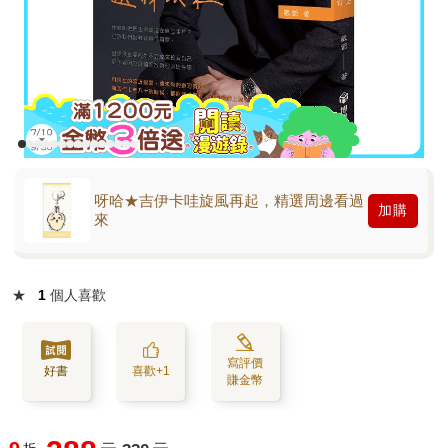
呀哈★吉伊卡哇旋風再起，精選周邊看過
加購
來
★
1
個人喜歡
寫評價
好書
喜歡+1
賺金幣