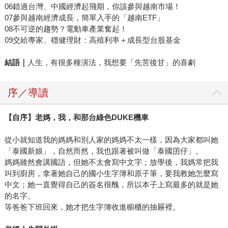
06錯過台灣、中國經濟起飛期，你該參與越南市場！
07參與越南經濟成長，簡單入手的「越南ETF」
08不可逆的趨勢？電動車產業奮起！
09交給專家、穩健理財：高殖利率＋成長型台股基金
結語｜
人生，有很多種演法，我想要「先苦後甘」的喜劇
序／導讀
【自序】老媽，我，和那台綠色DUKE機車
從小就知道我的媽媽和別人家的媽媽不太一樣，因為大家都叫她
「泰國新娘」，自然而然，我也跟著被叫做「泰國囝仔」。
媽媽雖然會講國語，但她不太會寫中文字；放學後，我媽常把我
叫到廚房，拿著她自己的國小生字簿和原子筆，要我教她怎麼寫
中文；她一直覺得自己的簽名很醜，所以本子上寫最多的就是她
的名字。
等爸爸下班回來，她才把生字簿收進櫥櫃的抽屜裡。