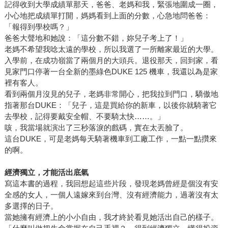
記得收到大學成績單那天，爸爸、老媽和我，緊張地圍成一圈，
小心地把成績單打開，媽媽看到上面的分數，心急地問爸爸：
「報得到學校嗎？」
爸爸大聲地和她說：「這分數不錯，妳兒子考上了！」
老媽不希望我唸太遠的學校，所以我選了一所離家最近的大學。
入學前，在成功嶺當了兩個月的大頭兵。退役那天，回到家，看
見家門口停著一台全新的墨綠色DUKE 125 機車，我還以為是家
裡有客人。
看到兩個月沒見的兒子，老媽非常開心，把我拉到門口，驕傲地
指著那台DUKE：「兒子，這是買給你的新車，以後你就騎著它
去學校，記得要戴安全帽、不要騎太快……。」
咳，我當場就演出了三秒落淚的戲碼，實在太丟臉了。
這台DUKE，可是老媽每天騎著機車到工廠工作，一點一點攢來
的啊。
經濟獨立，才能活出底氣
寫這本書的過程，我回想起這些片段，發現老媽曾經是個沒有安
全感的女人，一個人遠嫁來到台灣、沒有經濟能力，過著沒有太
多選擇的日子。
當她擁有經濟上的小小自由，我才終於看見她活出自己的樣子。