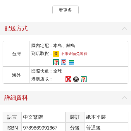
/ 金句 /
看更多
「人生」的本質，
本來就是「不精緻」的啊！
如果不能擁抱這些粗糙的部分，
配送方式
你就無法真正地接納自己。
國內宅配：本島、離島
你身邊應該有一、兩個這樣的朋友，不管自己窮不窮，只問自己
棒不棒。新款手機一上市，他立刻入手；當季名牌新品到櫃，她
到店取貨：
台灣
不限金額免運費
火速買單……。
國際快遞：全球
這讓我想起多年前認識的一個朋友。
海外
港澳店取：
剛認識的時候，覺得她根本就是個「行走的名牌專櫃」，L牌的包
包、G牌的洋裝、J牌的高跟鞋，連香水都非C牌不可；朋友們約
詳細資料
吃飯，她只願意約在高檔餐廳；我一度以為她是個富家千金。
認識久了，越來越瞭解她的個性。
語言
中文繁體
裝訂
紙本平裝
她的時尚icon是《Sex and the City》的凱莉．布雷蕭（Carrie
ISBN
9789869991667
分級
普通級
Bradshaw），人生以追求「精緻」為己任，眼裡容不下「粗俗」