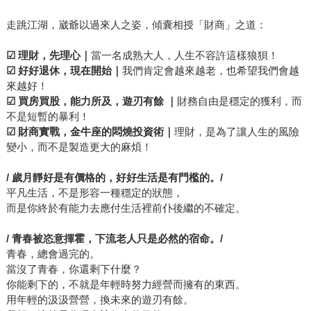
走跳江湖，崴爺以過來人之姿，傾囊相授「財商」之道：
☑
理財，先理心
｜
當一名成熟大人，人生不容許這樣狼狽！
☑
好好退休，現在開始
｜
我們肯定會越來越老，也希望我們會越
來越好！
☑
買房買股，能力所及，遊刃有餘
｜
財務自由是穩定的獲利，而
不是短暫的暴利！
☑
財商實戰，金牛座的悶燒投資術
｜
理財，是為了讓人生的風險
變小，而不是製造更大的麻煩！
/ 歲月靜好是有價格的，好好生活是有門檻的。/
平凡生活，不是形容一種穩定的狀態，
而是你終於有能力去應付生活裡前仆後繼的不確定。
/ 青春被恣意揮霍，下流老人只是必然的宿命。/
青春，總會過完的。
當沒了青春，你還剩下什麼？
你能剩下的，不就是年輕時努力經營而擁有的東西。
用年輕的汲汲營營，換未來的遊刃有餘。