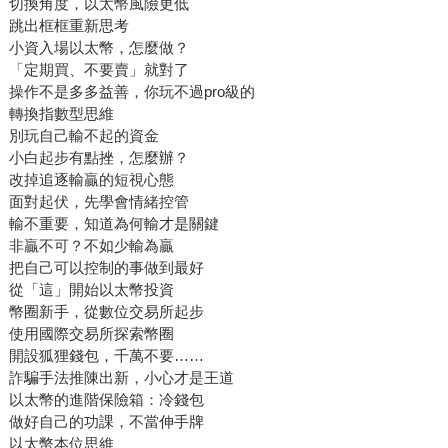
切換角度，以太幣風險更低
跳出框框重新思考
小資入場以太幣，怎麼做？
「定期買、不要賣」就對了
操作不是多多益善，你玩不過pro級的
轉換指數型思維
別玩自己輸不起的資金
小白起步有點挫，怎麼辦？
改掉追逐輸贏的短視心態
面對起伏，先學會情緒控管
輸不重要，知道為何輸才是關鍵
非贏不可？不如少輸為贏
把自己可以控制的事做到最好
從「這」開始以太幣投資
幣圈新手，從數位交易所起步
使用國際交易所探索幣圈
開設狐狸錢包，千萬不要……
詐騙手法推陳出新，小心才是王道
以太幣的進階保險箱：冷錢包
做好自己的功課，不當伸手牌
以太幣本位思維