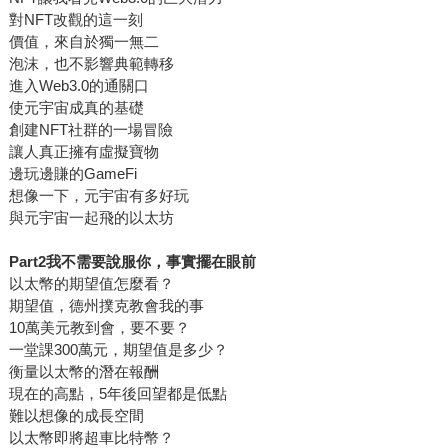
對NFT改觀的這一刻
價值，來自於獨一無二
泡沫，也不影響典範轉移
進入Web3.0的通關口
使元宇宙成真的基礎
創建NFT社群的一場冒險
讓人真正擁有虛擬寶物
邊玩邊賺的GameFi
想像一下，元宇宙有多好玩
與元宇宙一起飛的以太坊
Part2我不需要說服你，事實擺在眼前
以太幣的期望值怎麼看？
期望值，德州撲克教會我的事
10萬美元教到會，要不要？
一堂課300萬元，期望值是多少？
衡量以太幣的潛在報酬
現在的高點，5年後回望都是低點
難以想像的成長空間
以太幣即將超車比特幣？