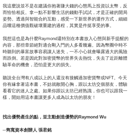
我這麼說並不是在建議你抱著賺大錢的心態馬上投資以太幣，反
而恰恰相反。拿一點不影響生活的錢動手試試，才是正確的開局
姿勢。透過與智能合約互動，感受一下新世界的運作方式，細細
品嚐這種價值觀破壞重建的過程，其實是件挺享受的事。
我想這也是為什麼Raymond還特別在本書放入心態與新手提醒的
內容，那些章節絕對適合剛入門的人多看幾遍。因為幣圈中時不
時聽到的暴富故事容易讓人迷失，一不小心就會曝露過大的風險
而跌倒。若是因此對加密貨幣的世界失去熱忱，失去了近距離體
驗革命的機會，恐怕是更大的損失。
聽說全台灣有八成以上的人還沒有接觸過加密貨幣或NFT。今天
你有緣拿著這本書，不妨就敞開心胸，跟以太坊交個朋友，體驗
看看它的迷人之處。如果你跟以太坊已經熟識，你也可以跟我一
樣，開始用這本書讓更多人成為以太坊的朋友！
找出優勢產生的點，並主動創造優勢的Raymond Wu
─
雋寬資本創辦人 張君銘