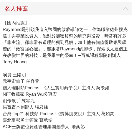
名人推薦
【國內推薦】
Raymond是引領我進入幣圈的啟蒙導師之一，作為職業德州撲克
選手與專業投資人，他對於加密貨幣的研究與投資，時常有許多
「非主流」卻非常有道理的獨到見解，加上他有個值得敬佩與學
習的「致富強心臟」，能跟著Raymond的腳步，探索以太這個正
在改變世界的科技，是我畢生的榮幸！─百萬課程學院創辦人
Jerry Huang
演員 王陽明
元宇宙仙子 任容萱
個人理財類Podcast 《人生實用商學院》主持人 吳淡如
NFT收藏家 Ryan Wu吳冠宏
創作歌手 陳零九
雋寬資本創辦人 張君銘
台灣 Top#1 科技類 Podcast《寶博朋友說》主持人 葛如鈞
臺北富邦勇士領隊 蔡承儒
ACE王牌數位資產管理集團創辦人 潘奕彰