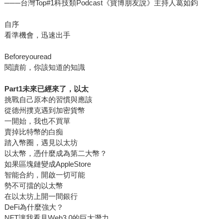
───台灣Top#1科技類Podcast《寶博朋友說》主持人葛如鈞
自序
看準機會，迅速出手
Beforeyouread
閱讀前，你該知道的知識
Part1未來已經來了，以太
挑戰自己原本的習慣與應該
從德州撲克遇到加密貨幣
一開始，我也不買單
賣掉比特幣的白痴
踏入幣圈，遇見以太坊
以太幣，憑什麼成為第二大幣？
如果區塊鏈變成AppleStore
智能合約，開啟一切可能
勢不可擋的以太幣
在以太坊上開一間銀行
DeFi為什麼強大？
NFT讓我看見Web3.0的巨大潛力