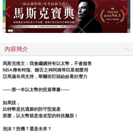
內容簡介
馬斯克推文：我會繼續持有以太幣，不會拋售
NBA
傳奇柯瑞、饒舌之神阿姆等巨星都愛用
亞馬遜布局支持，華爾街巨頭紛紛看好潛力
——
第一本以太幣的投資專書——
如果說，
比特幣是抗通膨的防守型資產
那麼，以太幣就是進攻型的科技飆股！
泡沫？投機？還是未來？