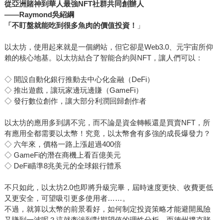
從亞洲賭神到華人最強NFT
社群共同創辦人
——Raymond
吳紹綱
「不盯盤就能吃到很多魚肉的價值投資！
」
以太坊，使用起來就是一個網站，但它卻是Web3.0、元宇宙所仰
賴的核心地基。以太坊結合了智能合約與NFT，讓人們可以：
◇ 開設自動化銀行推動去中心化金融（DeFi）
◇ 推出遊戲，讓玩家邊玩邊賺（GameFi）
◇ 發行數位創作，讓大部分利潤回歸創作者
以太坊的應用多到講不完，而不論是資金轉帳還是買賣NFT，所
有應用全都需要以太幣！究竟，以太幣會有多強的成長爆發力？
◇ 六年來，價格一路上漲超過400倍
◇ GameFi的潛在商機上看百億美元
◇ DeFi瞄準8兆美元的全球銀行體系
不只如此，以太坊2.0也即將升級完畢，屆時速度更快、收費更低
又更安全，可望吸引更多使用者……。
不過，就算以太幣的前景看好，如何制定投資策略才能避開風險
又賺到一波呢？這就牽涉到對期望值的理性分析，而德州撲克賭