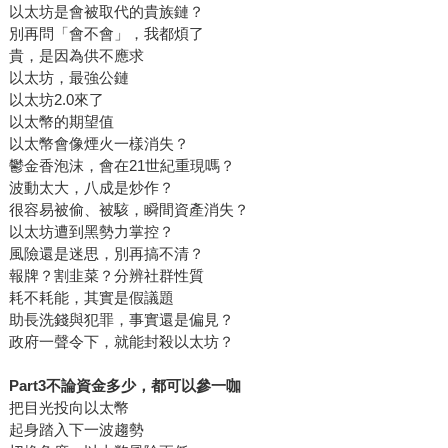
以太坊是會被取代的貴族鏈？
別再問「會不會」，我都煩了
貴，是因為供不應求
以太坊，最強公鏈
以太坊2.0來了
以太幣的期望值
以太幣會像煙火一樣消失？
鬱金香泡沫，會在21世紀重現嗎？
波動太大，八成是炒作？
很容易被偷、被駭，瞬間資產消失？
以太坊遭到黑勢力掌控？
風險還是迷思，別再搞不清？
報牌？割韭菜？分辨社群性質
耗不耗能，其實是假議題
助長洗錢與犯罪，事實還是偏見？
政府一聲令下，就能封殺以太坊？
Part3不論資金多少，都可以參一咖
把目光投向以太幣
起身踏入下一波趨勢