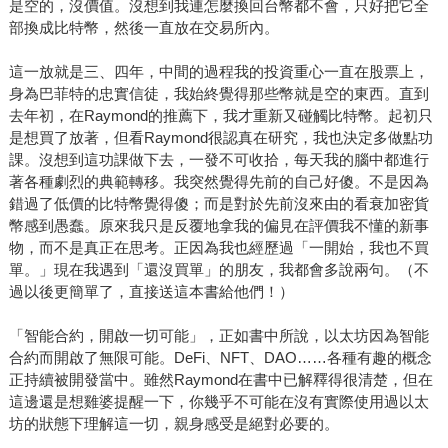
是空的，沒價值。沒想到我連怎麼換回台幣都不會，只好把它全
部換成比特幣，然後一直放在交易所內。
這一放就是三、四年，中間的過程我的投資重心一直在股票上，
身為巴菲特的忠實信徒，我始終覺得那些幣就是空的東西。直到
去年初，在Raymond的推薦下，我才重新又碰觸比特幣。起初只
是想買了放著，但看Raymond很認真在研究，我也決定多做點功
課。沒想到這功課做下去，一發不可收拾，每天我的腦中都進行
著各種劇烈的典範轉移。我突然覺得先前的自己好傻。不是因為
錯過了低價的比特幣覺得傻；而是對於先前沒來由的看衰加密貨
幣感到愚蠢。原來我只是反覆地拿我的偏見在評價我不懂的新事
物，而不是真正在思考。正因為我也經歷過「一開始，我也不買
單。」現在我遇到「還沒買單」的朋友，我都會多說兩句。（不
過以後更簡單了，直接送這本書給他們！）
「智能合約，開啟一切可能」，正如書中所說，以太坊因為智能
合約而開啟了無限可能。DeFi、NFT、DAO……各種有趣的概念
正持續被開發當中。雖然Raymond在書中已解釋得很清楚，但在
這邊還是想雞婆提醒一下，你幾乎不可能在沒有實際使用過以太
坊的狀態下理解這一切，親身感受是絕對必要的。