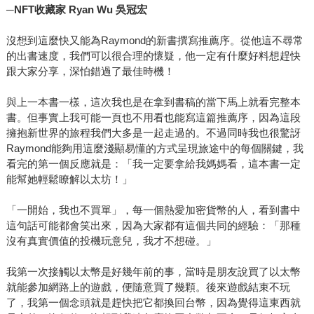
─NFT
收藏家 Ryan Wu 吳冠宏
沒想到這麼快又能為Raymond的新書撰寫推薦序。從他這不尋常
的出書速度，我們可以很合理的懷疑，他一定有什麼好料想趕快
跟大家分享，深怕錯過了最佳時機！
與上一本書一樣，這次我也是在拿到書稿的當下馬上就看完整本
書。但事實上我可能一頁也不用看也能寫這篇推薦序，因為這段
擁抱新世界的旅程我們大多是一起走過的。不過同時我也很驚訝
Raymond能夠用這麼淺顯易懂的方式呈現旅途中的每個關鍵，我
看完的第一個反應就是：「我一定要拿給我媽媽看，這本書一定
能幫她輕鬆瞭解以太坊！」
「一開始，我也不買單」，每一個熱愛加密貨幣的人，看到書中
這句話可能都會笑出來，因為大家都有這個共同的經驗：「那種
沒有真實價值的投機玩意兒，我才不想碰。」
我第一次接觸以太幣是好幾年前的事，當時是朋友說買了以太幣
就能參加網路上的遊戲，便隨意買了幾顆。後來遊戲結束不玩
了，我第一個念頭就是趕快把它都換回台幣，因為覺得這東西就