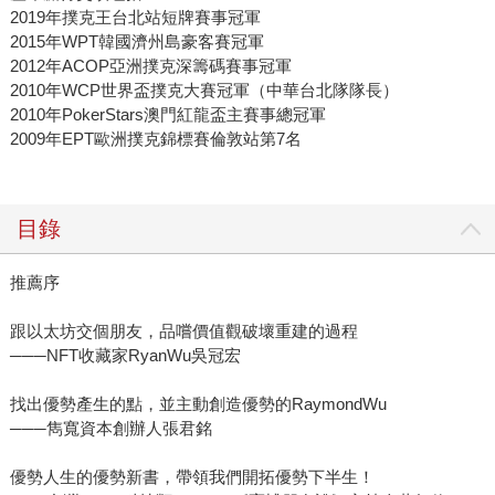
2019年撲克王台北站短牌賽事冠軍
2015年WPT韓國濟州島豪客賽冠軍
2012年ACOP亞洲撲克深籌碼賽事冠軍
2010年WCP世界盃撲克大賽冠軍（中華台北隊隊長）
2010年PokerStars澳門紅龍盃主賽事總冠軍
2009年EPT歐洲撲克錦標賽倫敦站第7名
目錄
推薦序
跟以太坊交個朋友，品嚐價值觀破壞重建的過程
───NFT收藏家RyanWu吳冠宏
找出優勢產生的點，並主動創造優勢的RaymondWu
───雋寬資本創辦人張君銘
優勢人生的優勢新書，帶領我們開拓優勢下半生！