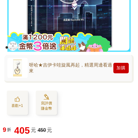
呀哈★吉伊卡哇旋風再起，精選周邊看過
加購
來
寫評價
喜歡+1
賺金幣
405
9
折
元
450
元