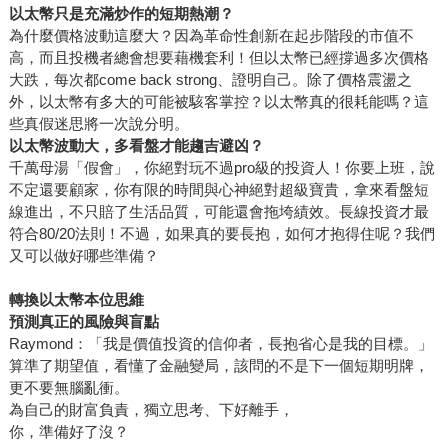
以太幣只是充滿炒作的短期熱潮？
為什麼價格波動這麼大？因為革命性創新在起步階段的市值不
高，而且投機者總會想要藉機套利！但以太幣已經撐過多次價格
大跌，每次都come back strong、證明自己。除了價格震盪之
外，以太幣有多大的可能被駭客掌控？以太幣真的很耗能嗎？這
些真假迷思將一次說分明。
以太幣波動大，多看盤才能趨吉避凶？
千萬母湯「假會」，你絕對玩不過pro級的投資人！你要上班，說
不定還要顧家，你有限的時間與心神絕對超級寶貴，拿來看盤短
線進出，不只賠了生活品質，可能還會拖垮績效。長線投資才最
符合80/20法則！不過，如果真的要長抱，如何才抱得住呢？我們
又可以做好哪些準備？
轉換以太幣本位思維
預測真正的風險與盲點
Raymond：「我是價值投資的信仰者，長抱省心是我的目標。」
算準了期望值，看懂了金融變局，該問的不是下一個短期明牌，
更不要無腦亂衝。
為自己的財富負責，獨立思考、下好離手，
你，準備好了沒？