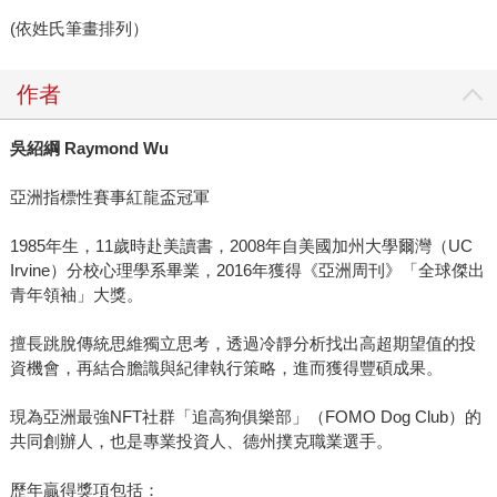
(依姓氏筆畫排列）
作者
吳紹綱
Raymond Wu
亞洲指標性賽事紅龍盃冠軍
1985年生，11歲時赴美讀書，2008年自美國加州大學爾灣（UC
Irvine）分校心理學系畢業，2016年獲得《亞洲周刊》「全球傑出
青年領袖」大獎。
擅長跳脫傳統思維獨立思考，透過冷靜分析找出高超期望值的投
資機會，再結合膽識與紀律執行策略，進而獲得豐碩成果。
現為亞洲最強NFT社群「追高狗俱樂部」（FOMO Dog Club）的
共同創辦人，也是專業投資人、德州撲克職業選手。
歷年贏得獎項包括：