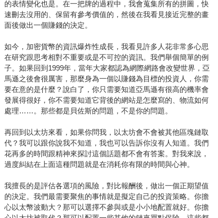
的表情變化也是。在一把牌的過程中，我會蒐集所有的拼圖，快
速刪去沒用的、保留有參考價值的，然後在我看見接近完整的畫
面後做出一個賺錢的決定。
如今，加密貨幣的資訊爆炸性成長，我看見許多人花非常多心思
在研究跟思考相對不重要或是不可控的資訊。我們舉個簡單的例
子。如果回到1999年，當年大家都認為網際網路會改變世界，亞
馬遜之後會很厲害，那麼身為一個以賺錢為目標的投資人，你需
要在意的是什麼？說白了，你只需要知道亞馬遜有很高的機率會
發展得很好，你不需要知道它背後的網站是怎麼寫的、物流如何
處理……。那些都是貝佐斯的問題，不是你的問題。
再回到以太坊來看，如果你問我，以太坊會不會被其他區塊鏈取
代？我可以跟你說我不知道，我也可以告訴你沒有人知道。我們
花再多的時間跟精神來探討這個話題都不會有答案。對我來說，
過度糾結在上面這種問題就是在消耗你有限的時間與心神。
我擅長的是評估各選項的風險，對比報酬後，做出一個正期望值
的決定。我們最需要聚焦的事情就是擬定自己的投資策略。你擔
心以太幣波動大？那可以選擇不參與或是小小地配置就好。你擔
心以太坊被取代？那可以配置一些其他的鏈來買點保險。這些都