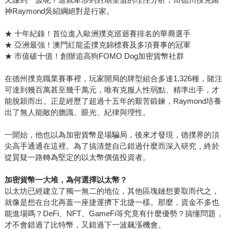
神Raymond吳紹綱絕對是行家。
★ 十年紀錄！首位進入歐洲撲克巡迴賽排名的華裔選手
★ 亞洲最強！澳門紅龍盃撲克錦標賽及多項賽事的冠軍
★ 市值破十億！創辦追高狗FOMO Dog加密貨幣社群
在德州撲克職業賽事裡，玩家開局的牌型組合多達1,326種，賭注
可達到幾百萬甚至幾千萬元，唯有克服人性弱點、精準出手，才
能脫穎而出。正是經歷了超過十五年的艱苦鍛鍊，Raymond培養
出了無人能敵的膽識、眼光、紀律與理性。
一開始，他也以為加密貨幣是場騙局，後來才發現，德撲界的頂
尖高手通通在這裡。為了搞清楚自己錯過什麼而深入研究，終於
從質疑一路轉為堅定的以太幣價值投資者。
加密貨幣一大堆，為何選擇以太幣？
以太坊已經建立了獨一無二的地位，其他區塊鏈想要取而代之，
就像是想在台北再蓋一座捷運擠下北捷一樣。那麼，資金不多也
能進場嗎？DeFi、NFT、GameFi等究竟有什麼優勢？搞懂問題，
才不會錯過了比特幣，又錯過下一波飆漲機會。