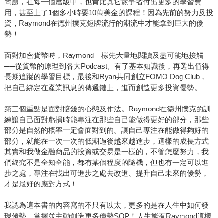
問題，在每一個層級中，也肯比其它競爭者付出更多的學習費
用，甚至上了1個多小時要10萬美金的課程！因為先前的努力及投
資，Raymond在德州撲克短牌流行的潮流中才能拿到巨大的優
勢！
面對加密貨幣時，Raymond一樣先大量地閱讀及盡可能地接觸
──從貨幣的原理到各大Podcast。有了基本知識後，再選出值得
長期追蹤的學習目標，最後和Ryan共同創立FOMO Dog Club，
把自己綁定在產業訊息的傳遞鏈上，進而創造更多投資優勢。
第三個重點是面對賠錢的心態及作法。Raymond在德州撲克的訓
練讓自己面對虧損時能專注在那些自己能做得更好的部分，那些
部分是自然的概率一定會面對到的。讓自己專注在能做得夠好的
部分，就能在一次一次的低潮過後越來越進步，這樣的成長方式
其實和我做金融商品的投資或交易是一樣的，不管怎麼努力，我
們終究不是全知全能，都有某個程度的隨機，但也有一定可以進
步之處，專注在找出可進步之處去改進、提升自己未來的優勢，
才是最好的應對方式！
我認為這本書的內容寫的不只有以太，更多的是在人生中如何發
現優勢，掌握並主動創造更多優勢SOP！人生能有Raymond這樣