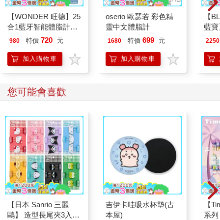
【WONDER 旺德】25
oserio 歐瑟若 彩色精
【BL
合1藍牙智能體脂計
靈中文體脂計
藍寶】
(WH-SC07W)
八點
720
699
特價
元
特價
元
980
1680
2250
ME0
加入購物車
加入購物車
您可能會喜歡
【日本 Sanrio 三麗
吉伊卡哇吸水杯墊(古
【T
鷗】 造型長尾夾3入組
本屋)
系列