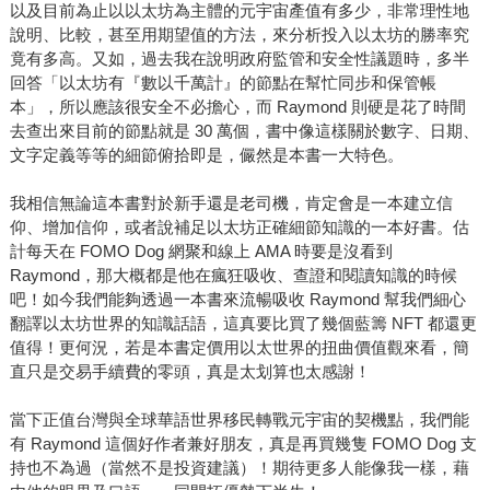
以及目前為止以以太坊為主體的元宇宙產值有多少，非常理性地
說明、比較，甚至用期望值的方法，來分析投入以太坊的勝率究
竟有多高。又如，過去我在說明政府監管和安全性議題時，多半
回答「以太坊有『數以千萬計』的節點在幫忙同步和保管帳
本」，所以應該很安全不必擔心，而 Raymond 則硬是花了時間
去查出來目前的節點就是 30 萬個，書中像這樣關於數字、日期、
文字定義等等的細節俯拾即是，儼然是本書一大特色。
我相信無論這本書對於新手還是老司機，肯定會是一本建立信
仰、增加信仰，或者說補足以太坊正確細節知識的一本好書。估
計每天在 FOMO Dog 網聚和線上 AMA 時要是沒看到
Raymond，那大概都是他在瘋狂吸收、查證和閱讀知識的時候
吧！如今我們能夠透過一本書來流暢吸收 Raymond 幫我們細心
翻譯以太坊世界的知識話語，這真要比買了幾個藍籌 NFT 都還更
值得！更何況，若是本書定價用以太世界的扭曲價值觀來看，簡
直只是交易手續費的零頭，真是太划算也太感謝！
當下正值台灣與全球華語世界移民轉戰元宇宙的契機點，我們能
有 Raymond 這個好作者兼好朋友，真是再買幾隻 FOMO Dog 支
持也不為過（當然不是投資建議）！期待更多人能像我一樣，藉