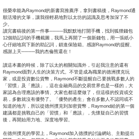
很榮幸能為Raymond的新書寫推薦序，拿到書稿後，Raymond通
順活潑的文筆，讓我很輕易地對以太坊的認識及思考加深了不
少。
讀完書稿後的第一件事────我默默地打開手機，找到狐狸錢包
12個助記詞的手機截圖，我馬上再開了一個新錢包，用一張紙小
心仔細地寫下新的助記詞，鎖進保險箱。感謝Raymond的提醒、
感謝上天────我的杰倫熊還在！
讀這本書的時候，除了以太的相關知識外，引起我注意的還有
Raymond面對人生的決策方式。不管是成為職業的德洲撲克玩
家，或是投資數位貨幣，Raymond不斷提醒自己要挑戰多數人的
「習慣」及「應該」，這在金融商品的交易世界也是一樣的，大
家認為合理應該的事情、大家也都這麼做了，但這樣的投資或交
易，多數就沒有優勢了。「優勢的產生」會在多數人不認同或不
知道的地方，所以從德州撲克到加密貨幣，Raymond給的第一個
建議都是挑戰自己的「習慣」和「應該」，先懷疑自己的習慣
後，再開始用力地、深度地學習。
在德州撲克的學習上，Raymond加入德撲的討論網站、主動提出