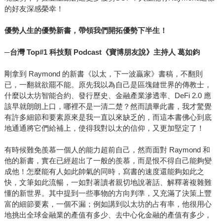
的好友深感榮幸！
優勢人生的優勢新書，帶領我們開拓優勢下半生！
─
台灣 Top#1 科技類 Podcast《寶博朋友說》主持人
葛如鈞
剛拿到 Raymond 的新書《以太，下一波贏家》書稿，不翻則
已，一翻就欲罷不能。原先我以為自己是區塊鏈世界的傳教士，
什麼以太坊智能合約、發行歷史、金融產業滲透率、DeFi 2.0 應
該早就朗朗上口，哪裡不是一清二楚？然而讀畢此書，我才驚覺
有許多細節和要素原來是我一直以來缺乏的，而這本書佛心到底
地通通將它們給補上，使得我對以太的信仰，又更加堅定了！
有時候難免羨慕一個人的能力超前自己，然而面對 Raymond 和
他的新書，實在已經超出了一般的羨慕，而是恨不得自己能夠變
成他！怎麼能有人如此帥氣的同時，寫書的速度還能夠如此之
快，文筆如此流暢，一如對著讀者親切地說著話、解釋著複雜難
懂的新世界。其中提到一些事物的方向判準，又充滿了決策上豐
富的細節要素，一個不漏；例如講到以太坊的占有率，他很用心
地挑出全球金融業的產值有多少、去中心化金融的產值有多少，