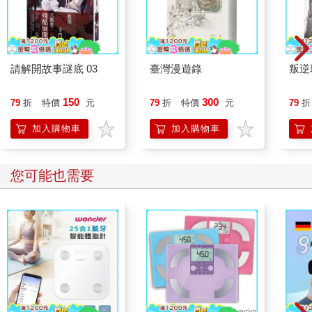
請解開故事謎底 03
臺灣漫遊錄
叛逆
150
300
79
折
特價
元
79
折
特價
元
79
折
加入購物車
加入購物車
您可能也需要