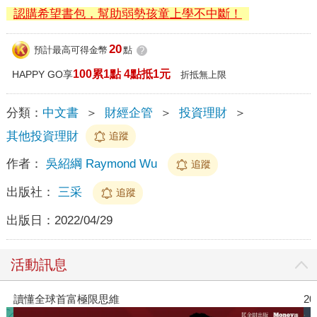
認購希望書包，幫助弱勢孩童上學不中斷！
20
預計最高可得金幣
點
?
100累1點 4點抵1元
HAPPY GO享
折抵無上限
分類：
中文書
＞
財經企管
＞
投資理財
＞
其他投資理財
追蹤
作者：
吳紹綱 Raymond Wu
追蹤
出版社：
三采
追蹤
出版日：
2022/04/29
活動訊息
2026年8月金石堂強力推薦
三