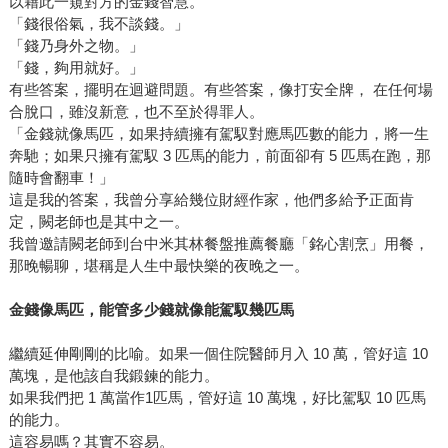
以藉此一窺對方的金錢智慧。
「錢很俗氣，我不談錢。」
「錢乃身外之物。」
「錢，夠用就好。」
有些答案，擺明在迴避問題。有些答案，像打安全牌， 在任何場
合脫口，雖沒新意，也不至於得罪人。
「金錢就像馬匹，如果持續擁有駕馭對應馬匹數的能力，將一生
奔馳；如果只擁有駕馭 3 匹馬的能力，前面卻有 5 匹馬在跑，那
隨時會翻車！」
這是我的答案，我曾分享給幾位財經作家，他們多給予正面肯
定，闕老師也是其中之一。
我曾邀請闕老師到台中米其林餐盤推薦餐廳「銘心割烹」用餐，
那晚暢聊，堪稱是人生中最快樂的夜晚之一。
金錢像馬匹，能管多少錢就像能駕馭幾匹馬
繼續延伸剛剛的比喻。如果一個住院醫師月入 10 萬，管好這 10
萬塊，是他該自我鍛鍊的能力。
如果我們把 1 萬當作1匹馬，管好這 10 萬塊，好比駕馭 10 匹馬
的能力。
這容易嗎？其實不容易。