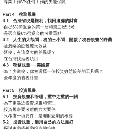
‧專業工作VS任何工作的失能保險
Part 4
稅務規畫
4-1
合法省稅是權利，找回遺漏的財富
‧自提6%勞退金的第一層和第二層思考
‧是否自提6%勞退金的考量重點
4-2
人生的大哉問，稅的三小問，開啟了稅務規畫的序曲
‧被忽略的延稅龐大效益
‧延稅，有這麼大的差異嗎？
‧在台灣找延稅項目
4-3
稅務規畫──美國篇
‧為了少繳稅，你會選擇一個投資效益較差的工具嗎？
‧全年度的省稅計畫
Part 5
投資規畫
5-1
投資規畫和管理，重中之重的一關
‧為了更靠近投資規畫和管理
‧投資規畫要考慮的六大要件
‧只考慮一項要件，是理財悲劇的根源
5-2
投資規畫，適用自己的方法最好
‧探討主動或被動投資的策略