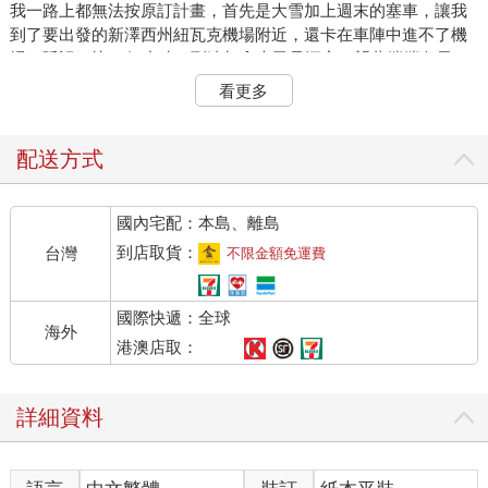
我一路上都無法按原訂計畫，首先是大雪加上週末的塞車，讓我
到了要出發的新澤西州紐瓦克機場附近，還卡在車陣中進不了機
場，延誤了快 5 個小時，到達加拿大已是深夜。望著皚皚白雪，
極其安靜的小鎮，旅館派來的巴士載著遲來的訪客，只有寥寥幾
看更多
個人，車內安靜，車外加油站和麥當勞的招牌高高聳立在雪景
下，顯得格外的冷冽。被冰雪覆蓋的童話中小城，安祥寧靜的情
景映在眼前，確實是美景，但我已疲憊不堪，加上隔天一早還要
配送方式
轉搭小飛機到另外一個城鎮，所以到了旅館一躺下來， 也就沒有
什麼身處異地認床的孤枕難眠，旅館特有的柔軟枕頭很快就引我
國內宅配：本島、離島
進入夢鄉。
回程，又是另一起意外。才放晴幾天的天氣，又來了一場暴風
到店取貨：
台灣
不限金額免運費
雪，造成飛機的機艙門故障關不了，通過層層安檢的旅客，就只
能望著幾公尺外的登機口和手上的登機證興嘆。聽完廣播大家就
國際快遞：全球
各自找尋解決方案，趕時間的人轉機，已沒有飛機班次可搭的
海外
人，接受航空公司的住宿方案。工作人員處理這種突發的變化看
港澳店取：
起來已司空見慣，但我們這些時間算得緊緊的旅客，就只能調整
心情。第二天清晨， 我乾脆一面享用旅館早上的美味包肥餐，一
詳細資料
面看著台灣的選舉辯論會。既然行程已被打亂了，就隨遇則安，
反正動盪混亂之後總會歸於平靜吧。
但想得美！回到美國才隔幾天，股市開始震盪，2018