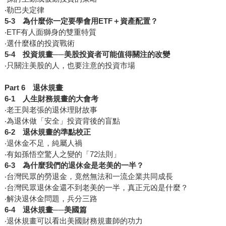
‧勒巴夫定律
5-3
為什麼你一定要學會用ETF＋資產配置？
‧ETF有人面獅身的雙重特質
‧選什麼樣的投資戰術
5-4
投資規畫──美股投資者可能值得關注的改變
‧只關注美股的人，也要注意的投資市場
Part 6
退休規畫
6-1
人生財務規畫的大會考
‧老王與老張的退休理財故事
‧為退休做「安全」投資背後的盲點
6-2
退休規畫的準點校正
‧退休金不足，純屬人禍
‧有如孫悟空驚人之變的「72法則」
6-3
為什麼我們的退休金是老美的一半？
‧台灣民眾的勞退金，竟然無法和一流企業共同成長
‧台灣民眾退休金還不到老美的一半，真正元凶是什麼？
‧解決退休金問題，兵分三路
6-4
退休規畫──美國篇
‧退休規畫可以看出美國財務規畫師的功力