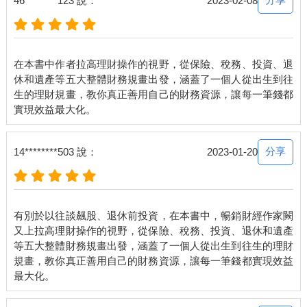
46********123 說：
2023-02-08
交出了亮麗的成績，標普 500在 2019 年的成績是漲幅 28.4％，而
涵蓋台灣前 50 大企業的台灣 50 指數（投資代碼為 0050）是
31.21％。可以說2019 年的股市不但成績亮麗，而且漲幅是近 10
年來排名第二高，這個數字給你什麼樣的感覺？原本以為會有股
在本書中作者拉高理財操作的視野，從保險、稅務、投資、退
災的 2019 年，怎麼突然一下子就變成是亮麗的績效？你認為有多
休和遺產等五大整體財務規畫出發，涵蓋了一個人從出生到往
少專家猜對了，也做對了？
生的理財規畫，教你真正善用自己的財務資源，讓每一筆錢都
坦白說，還真不多，上面的故事還沒有完，第一次航班誤點的驚
奇後，接下來會有回程的第二個。
分享
14********503 說：
2023-01-20
投資者最想做的事，不一定是投資最應該做的事
2020 年初，新冠肺炎引發了全球股市的重挫，美股標普 500 下跌
約 37％， 台股 0050 跌幅約 31％，媒體和專家們預期，這隻又黑
又肥碩的黑天鵝，將會在股市上空盤旋一陣子，而且不排除還會
有別於以往談飆股、退休前投資，在本書中，暢銷財經作家闕
再往下探底。股市裡沒有什麼不可能的，且看法經常是仁者見
又上拉高理財操作的視野，從保險、稅務、投資、退休和遺產
仁，智者見智，我也為了和讀者、上課的學員們互動，〈又上財
等五大整體財務規畫出發，涵蓋了一個人從出生到往生的理財
經學院〉YouTube 頻道在 2020 年 3 月 18 日上線了，而第一集就
規畫，教你真正善用自己的財務資源，讓每一筆錢都實現效益
以「新冠肺炎下，紐約會不會變成廢墟？」為標題，提出我的看
法。這是我 33 年前人生投資第一次最悲慘經歷後的心得感想，
有興趣的讀者可以去觀看我當時對股市的邏輯思考。