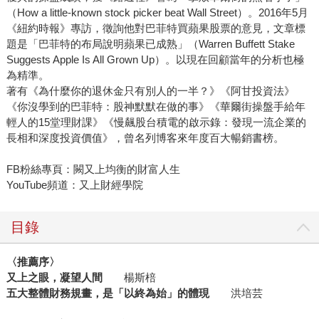
（How a little-known stock picker beat Wall Street）。2016年5月
《紐約時報》專訪，徵詢他對巴菲特買蘋果股票的意見，文章標
題是「巴菲特的布局說明蘋果已成熟」（Warren Buffett Stake
Suggests Apple Is All Grown Up）。以現在回顧當年的分析也極
為精準。
著有《為什麼你的退休金只有別人的一半？》《阿甘投資法》
《你沒學到的巴菲特：股神默默在做的事》《華爾街操盤手給年
輕人的15堂理財課》《慢飆股台積電的啟示錄：發現一流企業的
長相和深度投資價值》，曾名列博客來年度百大暢銷書榜。
FB粉絲專頁：闕又上均衡的財富人生
YouTube頻道：又上財經學院
目錄
〈推薦序〉
又上之眼，凝望人間
楊斯棓
五大整體財務規畫，是「以終為始」的體現
洪培芸