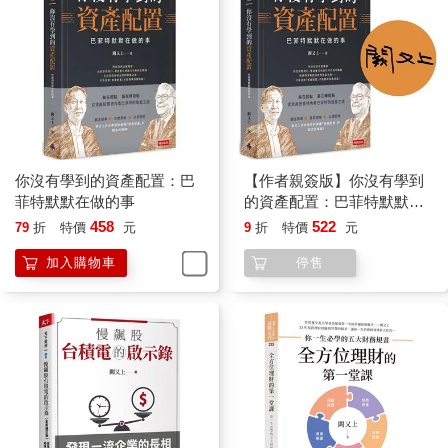
從出生到往生的五大整體財務規畫
但是再往上走一層，為什麼五大整體財務規畫，又會優先於投資
哲學，變成個人全方位理財的第一門課？這是因為五大整體財務
規畫的內容包括：保險規畫、稅務規畫、投資規畫、退休規畫和
遺產規畫，這個範圍之寬，內容之多，涵蓋了從小到老，從出生
到往生，可以說是一生的理財規畫都盡在其中。
許多人目前會購買股票、基金、房地產和定存來理財， 但這些連
投資規畫都還算不上，充其量只是投資規畫下，管理操作的一個
你沒有學到的資產配置：巴
【作者親簽版】你沒有學到
環節而已。事實上，好的投資規畫必須和其他四個規畫有連結，
菲特默默在做的事
的資產配置：巴菲特默默在
而且彼此有協同性與聯合作用。這五大規畫要在同一個大目標下
做的事
458
522
79
折
特價
元
9
折
特價
元
來進行，不然就會變成是各自為政下的投資管理。可以說，目前
許多人的投資管理是沒有先做過投資規畫的，或做了但投資規畫
加入購物車
停售
又沒有連結與呼應其他四個計畫，這就沒有達到整體財務規畫的
目的。
此外，許多人在五大規畫中，會有某個項目考滿分， 但某個項目
不及格，導致整體結果往往還是不及格，舉例來說，沒有足夠和
恰當的保險規畫，一件意外，就足以撼動甚至摧毀個人或家庭的
財務根基。
還有人在保險上做到滿分，甚至是有超額保障，但也因此耗盡了
資源，造成在投資上沒有適度的配置。一項資金沒有增長，或成