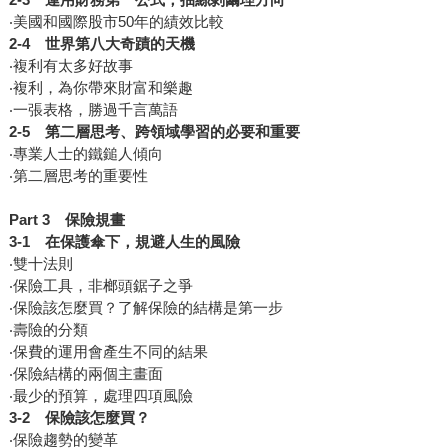
‧美國和國際股市50年的績效比較
2-4
世界第八大奇蹟的天機
‧複利有太多好故事
‧複利，為你帶來財富和樂趣
‧一張表格，勝過千言萬語
2-5
第二層思考、跨領域學習的必要和重要
‧專業人士的鐵鎚人傾向
‧第二層思考的重要性
Part 3
保險規畫
3-1
在保護傘下，規避人生的風險
‧雙十法則
‧保險工具，非榔頭鋸子之爭
‧保險該怎麼買？了解保險的結構是第一步
‧壽險的分類
‧保費的運用會產生不同的結果
‧保險結構的兩個主畫面
‧最少的預算，處理四項風險
3-2
保險該怎麼買？
‧保險趨勢的變革