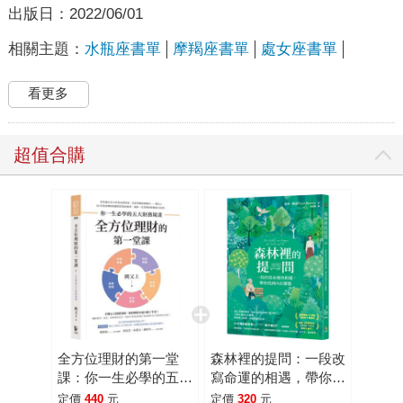
出版日：
2022/06/01
相關主題：
水瓶座書單
摩羯座書單
處女座書單
看更多
超值合購
全方位理財的第一堂
森林裡的提問：一段改
課：你一生必學的五大
寫命運的相遇，帶你找
財務規畫
到內在羅盤
定價
440
元
定價
320
元