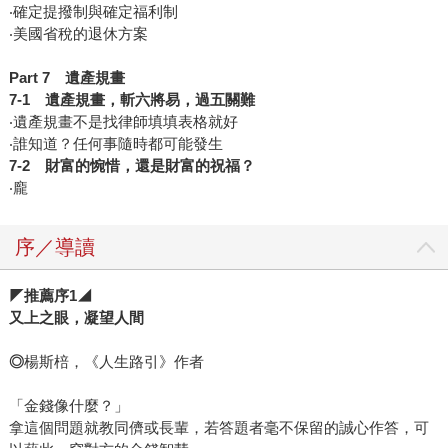
‧確定提撥制與確定福利制
‧美國省稅的退休方案
Part 7
遺產規畫
7-1
遺產規畫，斬六將易，過五關難
‧遺產規畫不是找律師填填表格就好
‧誰知道？任何事隨時都可能發生
7-2
財富的惋惜，還是財富的祝福？
‧龐
序／導讀
◤
推薦序
1
◢
又上之眼，凝望人間
◎
楊斯棓，《人生路引》作者
「金錢像什麼？」
拿這個問題就教同儕或長輩，若答題者毫不保留的誠心作答，可