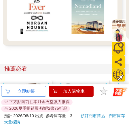
增加的部分，6％的提用，會 不會太多也因人而異，花完了，快
樂上天堂是一種價值觀；想要傳承，又是另一種態度，若想傳
承，那提領的金額最好要降到 4％以下。
重點來了，要如何有此資產？老方法還是開源節流，且是我所說
的一魚三吃的綜效，頭部做沙鍋，中間清蒸， 尾巴紅燒，從五大
財務規畫的第一個保險規畫開始，用最少的預算，買對、買足，
也買好保險。如果買錯或不足， 風險可能奪去可用的資源，但保
險太多，可能就無力投資， 買對保險需要注意的事項，超過許多
人的想像。
稅務規畫，則是透過合法的節約財富，目的也是希望將資源多用
推薦必看
在投資，美國稅法 200 頁為一冊的話約 40 冊， 就連會計師也無
法通曉，所以美國專業分工非常細，台灣相對單純，但用心依然
可找到些空間。
投資規畫，許多人誤以為就是找飆股，投資規畫和投資管理兩者
立即結帳
加入購物車
不同。規畫是投資哲學和方向，管理是執行，這兩者很關鍵，必
須借助投資來達到所設定的成長目標。
※ 下方點圖前往本月金石堂強力推薦
退休規畫，是前面三個計畫的總驗收，在美國還更複雜，許多高
※ 2026夏季暢銷展-聯經2書75折起
階的省稅工具竟藏在退休規畫裡。一個國家投資環境有多健全，
預計 2026/08/10 出貨
參考庫存量：3
預訂門市商品
門市庫存
社會有多正義，或最能發揮資金功效的， 從其稅法、退休法規的
大量採購
設計，就可窺見一二，中國和美國這兩方面一對比，高下立判，