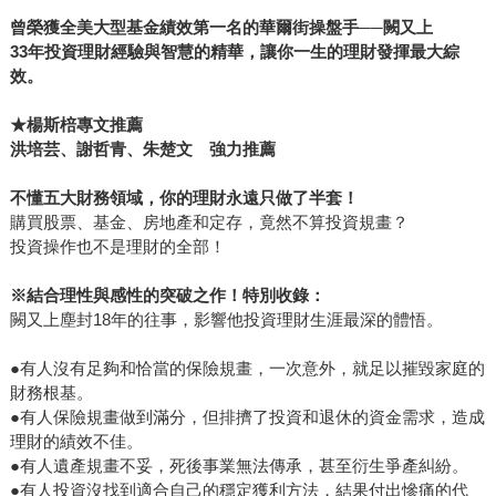
曾榮獲全美大型基金績效第一名的華爾街操盤手──闕又上
33
年投資理財經驗與智慧的精華，讓你一生的理財發揮最大綜
效。
★楊斯棓專文推薦
洪培芸、謝哲青、朱楚文 強力推薦
不懂五大財務領域，你的理財永遠只做了半套！
購買股票、基金、房地產和定存，竟然不算投資規畫？
投資操作也不是理財的全部！
※結合理性與感性的突破之作！特別收錄：
闕又上塵封18年的往事，影響他投資理財生涯最深的體悟。
●有人沒有足夠和恰當的保險規畫，一次意外，就足以摧毀家庭的
財務根基。
●有人保險規畫做到滿分，但排擠了投資和退休的資金需求，造成
理財的績效不佳。
●有人遺產規畫不妥，死後事業無法傳承，甚至衍生爭產糾紛。
●有人投資沒找到適合自己的穩定獲利方法，結果付出慘痛的代