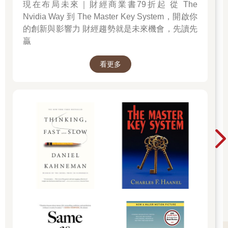
現在布局未來｜財經商業書79折起 從 The
Nvidia Way 到 The Master Key System，開啟你
◤書摘2◢
的創新與影響力 財經趨勢就是未來機會，先讀先
人生財務規畫的大會考
贏
如何有足夠退休資金過無虞的生活？
對安全定義不同的投資觀念， 決定了退休生活的舒適或窘迫。
看更多
談退休規畫，我常想起張愛玲的名句：
於千萬人之中，遇見你所遇見的人，於千萬年之中， 時間無涯的
荒野裡，沒有早一步，也沒有晚一步，剛巧趕上了，也沒有別的
話可說，惟有輕輕地問一聲：「噢，你也在這裡嗎？」
這像我在辦公室的場景，客戶關切地問：要多少退休金才夠？投
資有多高的風險？需有多高的報酬？每當有人提出這些問題時，
我腦海的回應就是：「原來，你也在問相同的問題！」
多少退休金才夠，卻因人而異，沒房貸情況下，我認為低標 1 千
萬，中標是 2 千萬，高標是 3 千萬以上，如以成長和提領都 6％
來看，分別每月有 5 萬、10 萬和 15 萬的花費。這指的是「現
值」，也是今天的購買力。若干年後退休用，要再加上物價膨脹