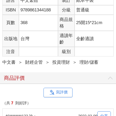
語言
中文繁體
裝訂
紙本平裝
年甚至創下了美國聖誕夜股市重創的紀錄。那一個 12 月， 股市
幾乎下挫了近 20％，這可是金融海嘯之後的第一個大跌幅。2018
ISBN
9789861344188
分級
普通級
年封關時，我在美國與台灣兩地的成績都是虧損，分別是美股
-8.09％ 和台股 -4.23％。
商品規
頁數
368
25開15*21cm
這一跌，也引起了台灣多數投資者的關切。2018 年年底，我接受
格
政大 EMBA 某投資社團演講邀約所草擬的三個講題中，他們最想
聽的優先次序，就跟這隻難得一見的黑天鵝到來有關，分別是：
適讀年
出版地
台灣
全齡適讀
齡
◎ 2019 年的投資環境是天快黑了，還是天快亮了？
注音
級別
◎ 你有自己的投資哲學嗎？
◎ 五大整體財務規畫的重要性。
中文書
＞
財經企管
＞
投資理財
＞
理財/儲蓄
到了演講會場，我說這三個主題的重要性，剛好和他們想聽的次
序相反。當時我提到，分析「投資環境」這種主題鐵定吸晴，但
商品評價
不一定能吸金，況且今年的分析猜對或判斷對了，明年是不是要
再來一次？年復一年，而且還不保證每年都能判斷得對。可是一
旦建立了自己的投資哲學， 採取有系統的方法，對股市情勢不但
寫評價
有應變之道，而且以簡馭繁，還能夠有不錯的投資報酬。
距那場演講事隔將近三年了，我們來回顧應證一下，2018 年年底
（共
7
則好評）
的那隻黑天鵝引發許多財經媒體預告 2019 年將是投資成績黯淡無
光的一年，結果，2019 年投資報酬大出專家們的意料之外，股市
分享