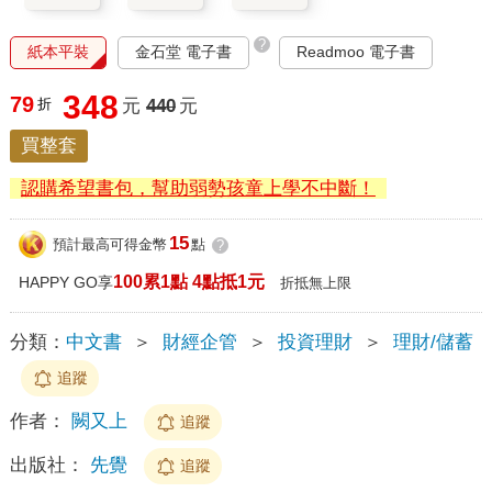
?
紙本平裝
金石堂 電子書
Readmoo 電子書
348
79
折
元
440
元
買整套
認購希望書包，幫助弱勢孩童上學不中斷！
15
預計最高可得金幣
點
?
100累1點 4點抵1元
HAPPY GO享
折抵無上限
分類：
中文書
＞
財經企管
＞
投資理財
＞
理財/儲蓄
追蹤
作者：
闕又上
追蹤
出版社：
先覺
追蹤