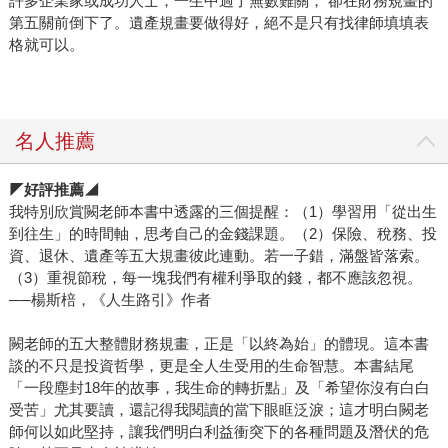
許多企業家或成功人士，一生中過了無數難關， 卻在財務規畫的
第五關前倒下了。遺產規畫要做得好，絕不是只有找律師填填表
格就可以。
名人推薦
◤
好評推薦
◢
我特別欣賞闕老師本書中透露的三個提醒：（1）學習用「從出生
到往生」的時間軸，思考自己的金錢課題。（2）保險、稅務、投
資、退休、遺產等五大規畫彼此連動。若一子錯，滿盤皆落索。
（3）重視節稅，每一塊我們有權利爭取的錢，都不應該忽視。
──楊斯棓，《人生路引》作者
闕老師的五大整體財務規畫，正是「以終為始」的體現。這本書
談的不只是投資哲學，更是全人生受用的生命智慧。本書結尾
「一段塵封18年的故事，我生命的轉折點」及「希望你沒有白白
受苦」尤其要讀，還記得我閱讀的當下眼眶泛淚；這才明白闕老
師何以如此堅持，讓我們明白利益衝突下的各種問題及潛伏的危