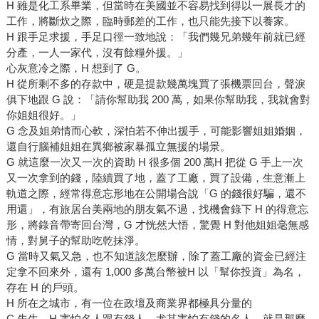
H 雖是化工系畢業，但當時在美國並不容易找到得以一展長才的
工作，將斷炊之際，臨時郵差的工作，也只能先接下以養家。
H 跟手足求援，手足口徑一致地說：「我們幾兄弟幾年前就已經
分產，一人一家代，沒有餘糧外援。」
心灰意冷之際，H 想到了 G。
H 從所剩不多的存款中，硬是提款幾萬塊買了張機票回台，聲淚
俱下地跟 G 說：「請你幫助我 200 萬，如果你幫助我，我就會對
你姐姐很好。」
G 念及姐弟情而心軟，深怕若不伸出援手，可能影響姐姐婚姻，
還自行腦補姐姐在異鄉被家暴孤立無援的場景。
G 就這麼一次又一次的資助 H 很多個 200 萬H 把從 G 手上一次
又一次拿到的錢，陸續買了地，蓋了工廠，買了設備，生意漸上
軌道之際，經常得意忘形地在公開場合說「G 的錢很好騙，還不
用還」，有旅居台美兩地的朋友氣不過，找機會錄下 H 的得意忘
形，將錄音帶寄回台灣，G 才恍然大悟，驚覺 H 對他姐姐毫無感
情，對舅子的幫助吃乾抹淨。
G 當時又氣又急，也不知道該怎麼辦，除了蓋工廠的資金已經注
定拿不回來外，還有 1,000 多萬台幣被H 以「幫你投資」為名，
存在 H 的戶頭。
H 所在之城市，有一位在政壇及商業界都極具分量的
C 先生，H 害怕名人跟有錢人，尤其害怕有錢的名人。就是那麼