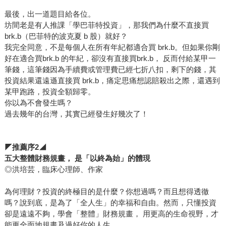
最後，出一道題目給各位。
坊間老是有人推課「學巴菲特投資」，那我們為什麼不直接買
brk.b（巴菲特的波克夏 b 股）就好？
我完全同意，不是每個人在所有年紀都適合買 brk.b。但如果你剛
好在適合買brk.b 的年紀，卻沒有直接買brk.b， 反而付給某甲一
筆錢，這筆錢因為手續費或管理費已經七折八扣，剩下的錢，其
投資結果還遠遜直接買 brk.b，痛定思痛想認賠殺出之際，還遇到
某甲跑路，投資全額歸零。
你以為不會發生嗎？
過去幾年的台灣，其實已經發生好幾次了！
◤
推薦序
2
◢
五大整體財務規畫， 是「以終為始」的體現
◎洪培芸，臨床心理師、作家
為何理財？投資的終極目的是什麼？你想過嗎？而且想得透徹
嗎？說到底，是為了「全人生」的幸福和自由。然而，只懂投資
卻是遠遠不夠，學會「整體」財務規畫， 用更高的生命視野，才
能更全面地規畫及過好你的人生。