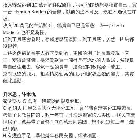
收入驟然跳到 10 萬元的住院醫師，很可能開始想要犒賞自己，買
一台 Harman Kardon 的音響，以前的遙不可及，現在不過像在呼
吸。
收入 20 萬元的主治醫師，犒賞自己已是常態，牽一台Tesla
Model S 也不足為怪。
但到了月底會發現，存錢怎麼這麼難，到了月底，居然一匹馬都
沒得管。
上述之例還是當事人有享受到的，更慘的例子是長輩發現「苦
主」變得會賺錢，要求貸款買一間社區有泳池的大四房，然後長
輩自己住進去。客氣一點的長輩，還會留間客房給「苦主」。
克制欲望的能力、拒絕情緒勒索的能力和駕馭金錢的能力，其實
彼此連動。
升米恩，斗米仇
家父摯友 G 曾有一段驚險的親身經歷。
G 的姐夫 H 畢業自國立大學化工系，曾任職台灣某化工廠廠長。
考量子女教育問題，數十年前，H 決定舉家移民美國， 移民前賣
掉房子，總共帶了台幣 1,000 萬元到美國，想不到短短三年，錢
已用罄。
H 有幾位手足，早他幾年移民美國，經濟穩固。