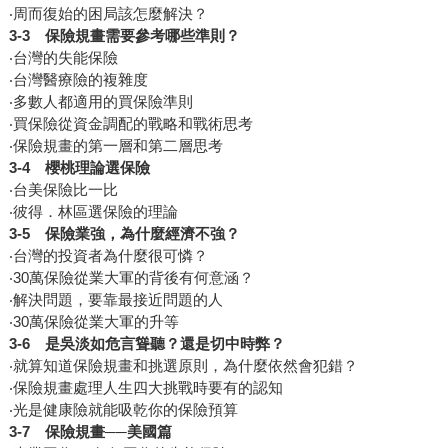
‧周而復始的困局該怎麼解決？
3-3
保險規畫需要參考哪些準則？
‧台灣的失能保險
‧台灣醫療險的複雜度
‧多數人都適用的買保險準則
‧買保險從資金調配的戰略和戰術思考
‧保險規畫的第一層和第二層思考
3-4
櫻桃理論選保險
‧台美保險比一比
‧彼得．林區選保險的理論
3-5
保險業強，為什麼經濟不強？
‧台灣的投資者為什麼很可憐？
‧30萬保險從業大軍的背後有何意涵？
‧解決問題，要靠最接近問題的人
‧30萬保險從業大軍的升等
3-6
是吳淡如危言聳聽？還是切中時弊？
‧就算知道保險規畫和挑選原則，為什麼依然會犯錯？
‧保險規畫處理人生四大挑戰時要有的認知
‧光是健康險就能吸乾你的保險預算
3-7
保險規畫──美國篇