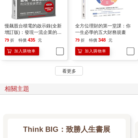
長動能不足的理財，就無法面對侵蝕財富的通膨威脅。
也有人在前面四項規畫都做得極其完美，卻在最後的遺產規畫一
敗塗地，特別是許多事業有成的企業家，往生前沒有任何規畫，
或規畫得不妥，畢生的心血成果，最後非但不能充分發揮作用，
慢飆股台積電的啟示錄(全新
全方位理財的第一堂課：你
還面臨事業無法傳承而逐漸凋零， 或因而產生傷害性的爭產，用
增訂版)：發現一流企業的長
一生必學的五大財務規畫
「功虧一簣」來形容他們一生的理財也不為過。
相和深度投資價值
435
348
79
折
特價
元
79
折
特價
元
所以五大整體財務規畫的位階，高於投資規畫，而投資哲學的形
加入購物車
加入購物車
成和建立，又先於投資規畫，最後才是管理的操作。也可以說，
整體的視野和高度是第一，建立正確且適合自己的投資哲學是第
二。至於短期投資環境的變化，可能是趨勢潮流，但從股市時間
看更多
的長河來看，這種每年出現的浪花，只能算是最次要的。
有了視野和高度，又掌握了方向，同時也懂得如何挑選和借重專
家，那麼不管是投資規畫、操作管理和五大整體財務規畫，都可
相關主題
以藉由專家來達成你所需要的目的。但如果少了整體規畫的視野
和高度的前提，自然就不會有統籌規畫的構想和管理的思維，財
務資源也就無法發揮，進而創造最佳的效果。
多數投資者，誤把投資操作這一個細項，視為理財的全部，特別
是股票買賣這種管理操作，還被列為急事，自然就忽略和遠離了
投資哲學這項核心思維，也凌駕了整體的投資規畫。但整體財務
Think BIG：致勝人生書展
規畫才是既重要事又急迫的大事。