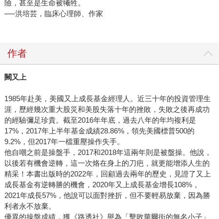
險，甚至是生命被犧牲。
──洪培芸，臨床心理師、作家
作者
闕又上
1985年赴美，美國又上成長基金經理人。近三十年的投資管理生
涯，歷經幾次重大股災和美股失落十年的挫敗，失敗之後再成功
的經驗彌足珍貴。截至2016年年底，過去八年的年均複利是
17%，2017年上半年基金成績28.86%，領先美國標普500的
9.2%，但2017年一檔重壓操作失手。
他自嘲之前是操盤手，2017和2018年這兩年則是被盤操。他說，
以後若有機會逆轉，這一次烙在身上的刀疤，就更能增添人生的
精采！本書出版時的2022年，回顧過去兩年的歷史，見證了又上
成長基金有逆轉勝的機會，2020年又上成長基金增長108%，
2021年成長57%，他說可以面對挫折，但不要輕易放棄，因為勝
利者永不放棄。
優異的操盤成績，獲《路透社》譽為「擊敗華爾街的無名小子」