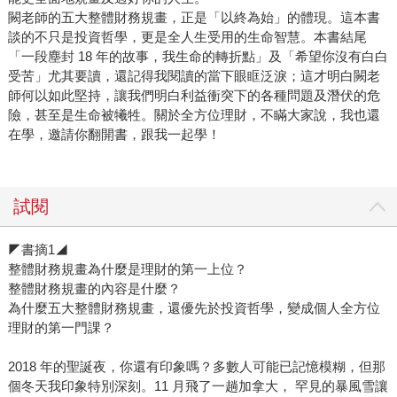
闕老師的五大整體財務規畫，正是「以終為始」的體現。這本書
談的不只是投資哲學，更是全人生受用的生命智慧。本書結尾
「一段塵封 18 年的故事，我生命的轉折點」及「希望你沒有白白
受苦」尤其要讀，還記得我閱讀的當下眼眶泛淚；這才明白闕老
師何以如此堅持，讓我們明白利益衝突下的各種問題及潛伏的危
險，甚至是生命被犧牲。關於全方位理財，不瞞大家說，我也還
在學，邀請你翻開書，跟我一起學！
試閱
◤書摘1◢
整體財務規畫為什麼是理財的第一上位？
整體財務規畫的內容是什麼？
為什麼五大整體財務規畫，還優先於投資哲學，變成個人全方位
理財的第一門課？
2018 年的聖誕夜，你還有印象嗎？多數人可能已記憶模糊，但那
個冬天我印象特別深刻。11 月飛了一趟加拿大， 罕見的暴風雪讓