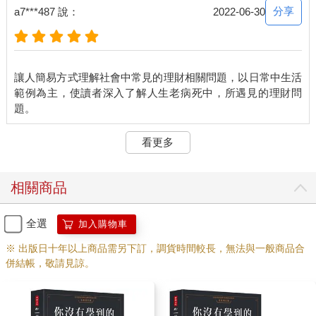
有趣的是，人生真是福禍相依，33 年前最痛的領悟， 卻在多年後
分享
a7***487 說：
2022-06-30
為我帶來豐碩的回報，沒有上述的經驗和心得， 就無從在多年後
做出以上的判斷，全球許多投資專家，可能都無法想像 2020 年新
冠肺炎下的股市竟然做了 V 型的反轉，黑天鵝瞬間消失了，而且
是一騎絕塵，留下了許多殺在谷底，還來不及回補，一臉錯愕的
讓人簡易方式理解社會中常見的理財相關問題，以日常中生活
投資者。
範例為主，使讀者深入了解人生老病死中，所遇見的理財問
我也只預判股底可能已經浮現，相去不遠了，但也沒料想到這次
股市的反轉，是以武俠小說情節般的旱地拔蔥之勢，一飛衝天，
扶搖直上，一去不復返，2020 年交出了
看更多
美股漲幅 26％，台股近 18％的亮麗成績。這段經歷說明我個人對
股市的觀察：「投資環境」這一檔事的分析，每年都得猜或判
斷，又不見得猜得對，猜對也不見得做得對。
相關商品
會吸睛的議題，真不一定能吸金，但有些投資人對這事還是會滿
懷興趣地繼續探究下去，這是因為他們對投資尚未有見林見樹的
全面鳥瞰，或者尚未建立自己的投資哲學， 自然欠缺了投資的定
全選
加入購物車
見與遠見。
※ 出版日十年以上商品需另下訂，調貨時間較長，無法與一般商品合
所以投資者最想做的事，不一定是投資最應該做的事。
併結帳，敬請見諒。
相較之下，投資哲學就有意義了， 因為它可以讓投資者在股市裡
碰到的許多變數簡化，再依自己的風險承受力和想過生活的方
式，內化成自己的投資哲學，形成一套有系統的投資管理方法。