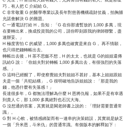
巧，有人把 C 介紹給 G。
C 非常敬重 G 的醫學專業以及長年對慈善機構疏財仗義，拍胸脯
允諾會解決 G 的難題。
C 一通電話打給 H，告知：「G 在你那邊暫放的 1,000 多萬，現
在要轉出來，換成投資我的公司，請你即刻跟我的律師聯繫，盡
速辦妥。」
H 極度害怕 C 的威望，1,000 多萬也確實是來自 G， 再不情願，
也只得把錢轉帳出去。
轉帳出去後，H 茶不思飯不想，H 的太太，也就是 G的姐姐還傳
訊給G 說：「你姐夫對於轉帳 1,000 多萬出去，有很強烈的失落
感。」
G 這時已經醒了，即使察覺姐夫對姐姐不甚好，基本上姐姐跟姐
夫是一個「共犯結構」，G 很明確地告訴姐姐說：「那是我的
錢，他憑什麼有失落感！」
長達很多年，G 都無法理解為什麼 H 恩將仇報，如果不是有幸遇
到貴人 C，那 1,000 多萬絕對也石沉大海。
G 沒想通的答案，其實就是闕老師書上說的：「理財需要普通常
識」。
G 對 H 心軟，被情感綁架而有一連串的決策錯誤，其實就是缺乏
一個「升米恩，斗米仇」的普通常識。有個版本的解釋如下：