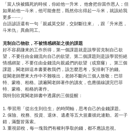
「當人快被餓死的時候，你給他一升米， 他會把你當作恩人；但
如果給他一斗米，他可能會想，既然你出得起一斗米，就該給我
更多⋯⋯」
台語諺語還有一句「親戚莫交財，交財斷往來」，跟「升米恩，
斗米仇」異曲同工。
克制自己物欲，不被情感綁架之後的課題
好不容易賺來的工作所得，第一個課題就是該學習克制自己欲
望，不要任由金錢流向自己的欲望。第二個課題則是該學習拒絕
情感綁架，不要任由金錢流向親戚們的欲望（或窟窿）。第三個
課題，闕老師這本書要教我們，該怎麼思考，安排剩下的錢。
從闕老師歷來大作中不難嗅出，老師不斷向三個人致敬：巴菲
特、蒙格、柏格。讀遍闕老師著作的讀友，也應循線讀完巴菲
特、蒙格、柏格的著作。
我特別欣賞闕老師書中透露的三個提醒：
1. 學習用「從出生到往生」的時間軸，思考自己的金錢課題。
2. 保險、稅務、投資、退休、遺產等五大規畫彼此連動。若一子
錯，滿盤皆落索。
3. 重視節稅，每一塊我們有權利爭取的錢，都不應該忽視。