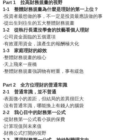
Part 1
拉高財務規畫的視野
1-1
整體財務規畫為什麼是理財的第一上位？
‧投資者最想做的事，不一定是投資最應該做的事
‧從出生到往生的五大整體財務規畫
1-2
從執行長還沒學會的技藝看個人理財
‧公司資金面臨的五個選項
‧有效運用資金，讓產生的報酬極大化
1-3
家庭理財的綜效
‧整體財務規畫的核心
‧天上飛來一座橋
‧整體財務規畫強調物有輕重，事有緩急
Part 2
全方位理財的普通常識
2-1
普通常識，並不普通
‧表面微小的差距，但結局的差異很巨大
‧沒有普通常識，哪能換上有錢人的腦袋
2-2
我心目中的財務第一公式
‧從財務第一公式看小孩的保費
‧計算現值與未來值
‧財務公式打開的視野
2-3
運用財務第一公式，抽絲剝繭理方向