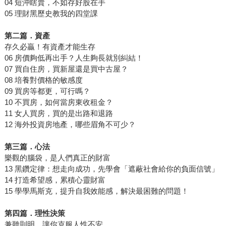
04 短沖瞎賣，不如存好股在手
05 理財黑歷史教我的四堂課
第二篇．資產
存久必贏！有資產才能生存
06 房價夠低再出手？人生夠長就別糾結！
07 買自住房，買新屋還是買中古屋？
08 培養對價格的敏感度
09 買房等都更，可行嗎？
10 不買房，如何當房東收租金？
11 女人買房，買的是出路和退路
12 海外投資房地產，哪些眉角不可少？
第三篇．心法
樂觀的腦袋，是人們真正的財富
13 黑鑽定律：想走向成功，先學會「遮蔽社會給你的負面信號」
14 打造希望感，累積心靈財富
15 學學馬斯克，提升自我效能感，解決最困難的問題！
第四篇．理性決策
兼聽則明，讓你克服人性不安