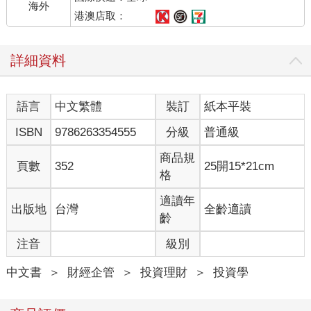
海外
港澳店取：
詳細資料
語言
中文繁體
裝訂
紙本平裝
ISBN
9786263354555
分級
普通級
商品規
頁數
352
25開15*21cm
格
適讀年
出版地
台灣
全齡適讀
齡
注音
級別
中文書
＞
財經企管
＞
投資理財
＞
投資學