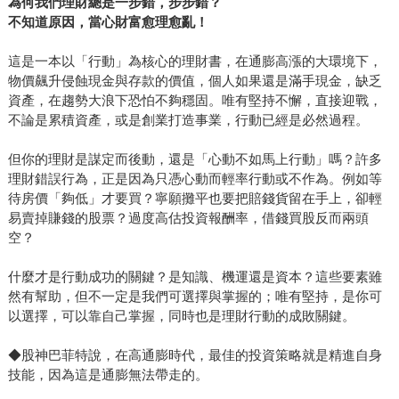
為何我們理財總是一步錯，步步錯？
不知道原因，當心財富愈理愈亂！
這是一本以「行動」為核心的理財書，在通膨高漲的大環境下，
物價飆升侵蝕現金與存款的價值，個人如果還是滿手現金，缺乏
資產，在趨勢大浪下恐怕不夠穩固。唯有堅持不懈，直接迎戰，
不論是累積資產，或是創業打造事業，行動已經是必然過程。
但你的理財是謀定而後動，還是「心動不如馬上行動」嗎？許多
理財錯誤行為，正是因為只憑心動而輕率行動或不作為。例如等
待房價「夠低」才要買？寧願攤平也要把賠錢貨留在手上，卻輕
易賣掉賺錢的股票？過度高估投資報酬率，借錢買股反而兩頭
空？
什麼才是行動成功的關鍵？是知識、機運還是資本？這些要素雖
然有幫助，但不一定是我們可選擇與掌握的；唯有堅持，是你可
以選擇，可以靠自己掌握，同時也是理財行動的成敗關鍵。
◆股神巴菲特說，在高通膨時代，最佳的投資策略就是精進自身
技能，因為這是通膨無法帶走的。