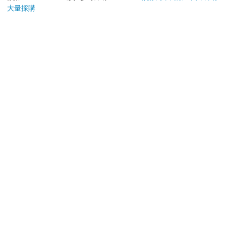
大量採購
您可能會喜歡
PHILIPS 飛利浦 有線
ENDRECHERI_LOVE
守護
鍵盤滑鼠組 SPT6254
FADERS_Limited
Edition B（CD＋
379
650
特價
元
特價
元
79
折
499
DVD）
加入購物車
加入購物車