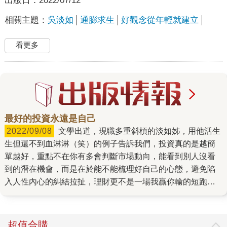
出版日：
2022/07/12
相關主題：
吳淡如
通膨求生
好觀念從年輕就建立
看更多
最好的投資永遠是自己
2022/09/08
文學出道，現職多重斜槓的淡如姊，用他活生
生但還不到血淋淋（笑）的例子告訴我們，投資真的是越簡
單越好，重點不在你有多會判斷市場動向，能看到別人沒看
到的潛在機會，而是在於能不能梳理好自己的心態，避免陷
入人性內心的糾結拉扯，理財更不是一場我贏你輸的短跑比
賽，結果一翻二瞪眼，它更像是一場伴你一生的馬拉松，唯
有徹底的知己知彼，才會是這條賽道上最終的贏家。
超值合購