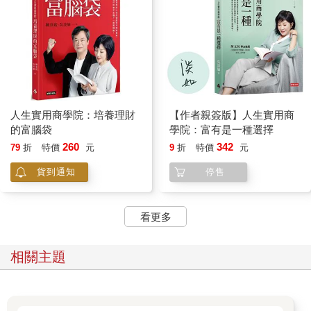
人生實用商學院：培養理財
【作者親簽版】人生實用商
的富腦袋
學院：富有是一種選擇
260
342
79
折
特價
元
9
折
特價
元
貨到通知
停售
看更多
相關主題