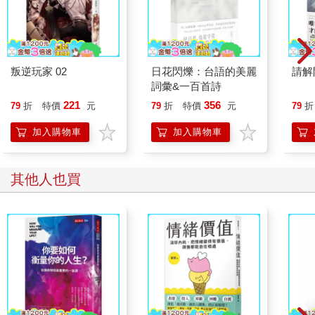
叛逆玩家 02
日花閃爍：台語的美麗
請解
詞彙&一百首詩
221
356
79
折
特價
元
79
折
特價
元
79
折
加入購物車
加入購物車
其他人也買