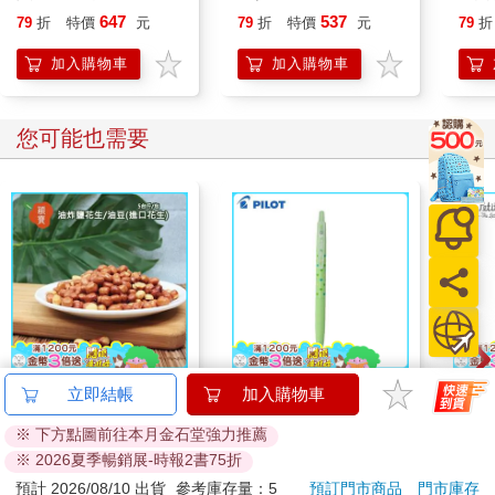
共兩冊）
抓住反轉趨勢，散戶輕
647
537
79
折
特價
元
79
折
特價
元
79
折
鬆買低賣高的三百招祕
訣
加入購物車
加入購物車
您可能也需要
穎寶油炸鹽花生/油豆
百樂果汁筆0.5 PURE
【Le 
立即結帳
加入購物車
(進口花生)5台斤
聯名 麝香葡萄(限量)
子】
※ 下方點圖前往本月金石堂強力推薦
小王
738
38
89
折
特價
元
84
折
特價
元
76
折
※ 2026夏季暢銷展-時報2書75折
加入購物車
加入購物車
預計 2026/08/10 出貨
參考庫存量：5
預訂門市商品
門市庫存