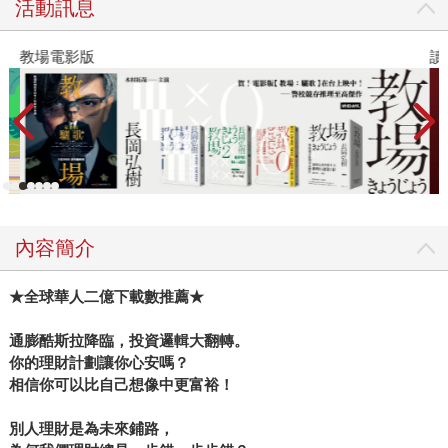
活動訊息
教場電影版
讀
內容簡介
★
全球華人二億下載數推薦★
通膨酷斯拉降臨，投資邏輯大翻轉。
你的理財計劃讓你心安嗎？
相信你可以比自己想像中更富裕！
別人理財是為未來鋪路，