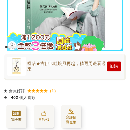
呀哈★吉伊卡哇旋風再起，精選周邊看過
加購
來
★
會員好評
★★★★★（1）
★
402
個人喜歡
寫評價
電子書
喜歡+1
賺金幣