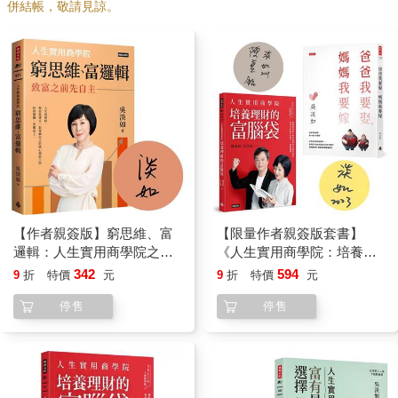
併結帳，敬請見諒。
【作者親簽版】窮思維、富
【限量作者親簽版套書】
邏輯：人生實用商學院之致
《人生實用商學院：培養理
富之前先自主
財的富腦袋》＋《爸爸要再
342
594
9
折
特價
元
9
折
特價
元
娶，媽媽要再嫁》
停售
停售