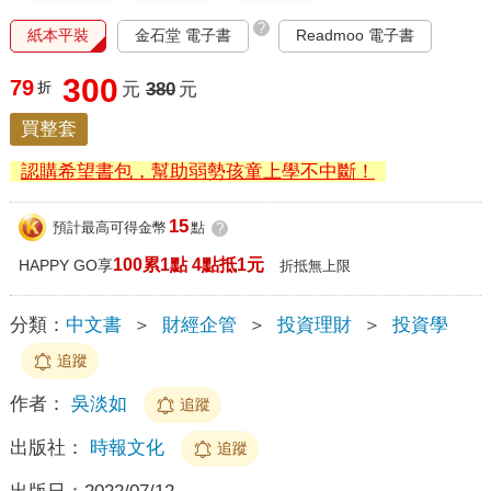
?
紙本平裝
金石堂 電子書
Readmoo 電子書
300
79
折
元
380
元
買整套
認購希望書包，幫助弱勢孩童上學不中斷！
15
預計最高可得金幣
點
?
100累1點 4點抵1元
HAPPY GO享
折抵無上限
分類：
中文書
＞
財經企管
＞
投資理財
＞
投資學
追蹤
作者：
吳淡如
追蹤
出版社：
時報文化
追蹤