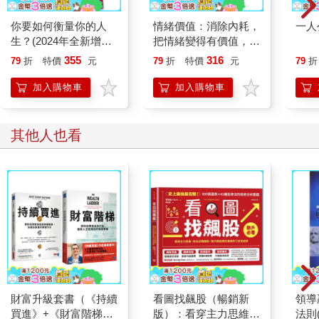
你要如何衡量你的人
情緒價值：消除內耗，
一人
生？(2024年全新增修
把情緒變得有價值，跟
版)哈佛商學院最重要
誰都能自在相處
355
316
79
折
特價
元
79
折
特價
元
79
折
的一堂課
加入購物車
加入購物車
其他人也看
財富升級套書（《持續
看圖找飆股（暢銷新
領導
買進》+《財富階梯》
版）：看穿主力思維，
法則