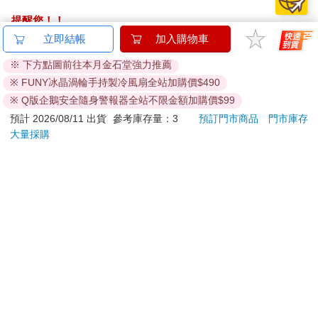
提醒您！！
金石堂及銀行均不會請您操作ATM! 如接獲電話要求您前往
立即結帳
加入購物車
ATM提款機，請不要聽從指示，以免受騙上當！
※ 下方點圖前往本月金石堂強力推薦
退換貨須知：
※ FUNY冰晶渦輪手持製冷風扇全站加購價$490
**提醒您，鑑賞期不等於試用期，退回商品須為全新狀態**
※ Q版企鵝安全隨身警報器全站不限金額加購價$99
依據「消費者保護法」第19條及行政院消費者保護處公告之
預計 2026/08/11 出貨
參考庫存量：3
預訂門市商品
門市庫存
「通訊交易解除權合理例外情事適用準則」，以下商品購買
大量採購
後，除商品本身有瑕疵外，將不提供7天的猶豫期：
易於腐敗、保存期限較短或解約時即將逾期。（如：生
鮮食品）
依消費者要求所為之客製化給付。（客製化商品）
報紙、期刊或雜誌。（含MOOK、外文雜誌）
經消費者拆封之影音商品或電腦軟體。
非以有形媒介提供之數位內容或一經提供即為完成之線
上服務，經消費者事先同意始提供。（如：電子書、電
子雜誌、下載版軟體、虛擬商品…等）
已拆封之個人衛生用品。（如：內衣褲、刮鬍刀、除毛