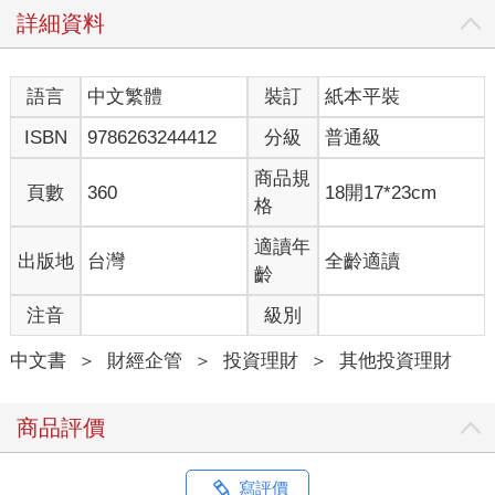
詳細資料
語言
中文繁體
裝訂
紙本平裝
ISBN
9786263244412
分級
普通級
商品規
頁數
360
18開17*23cm
格
適讀年
出版地
台灣
全齡適讀
齡
注音
級別
中文書
＞
財經企管
＞
投資理財
＞
其他投資理財
商品評價
寫評價