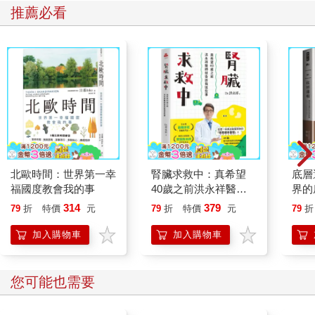
推薦必看
北歐時間：世界第一幸
腎臟求救中：真希望
底層
福國度教會我的事
40歲之前洪永祥醫師
界的
就告訴我這些事
314
379
79
折
特價
元
79
折
特價
元
79
折
加入購物車
加入購物車
您可能也需要