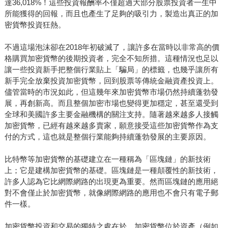
達36,018%！這些投資報酬率不僅超過大部分股票投資者一生中
所能獲得的回報，而且也產生了足夠的吸引力，製造出真正的加
密貨幣投資狂熱。
不過這場泡沫卻在2018年初破滅了，讓許多在當時以非常高的價
格購買加密貨幣的後期投資者，完全不知所措。這種情況也足以
讓一些投資新手把整個行業貼上「騙局」的標籤，也幾乎讓所有
新手完全放棄投資加密貨幣，回到股票等傳統金融資產投資上。
儘管當時的市況如此，但這幾年來加密貨幣市場仍然持續蓬勃發
展，再創新高。而且整個加密市場也變得更加穩定，甚至還受到
全球和美國許多主要金融機構的關注支持。隨著越來越多人接觸
加密貨幣，已經有越來越多賣家，願意接受這些加密貨幣作為支
付的方式，這也就是整個行業能夠持續蓬勃發展的主要原因。
比特幣等加密貨幣的基礎建立在一種稱為「區塊鏈」的新技術
上；它是建構加密貨幣的基礎。區塊鏈是一種顛覆性的新技術，
許多人認為它比網際網路的出現更為重要。然而區塊鏈的應用絕
對不會僅止於加密貨幣，就像網際網路的應用也不會只有電子郵
件一樣。
加密貨幣投資和交易的獨特之處在於，加密貨幣位於資產（例如