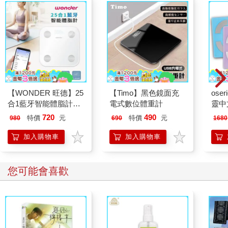
【WONDER 旺德】25
【Timo】黑色鏡面充
ose
合1藍牙智能體脂計
電式數位體重計
靈中
(WH-SC07W)
720
490
特價
元
特價
元
980
690
1680
加入購物車
加入購物車
您可能會喜歡