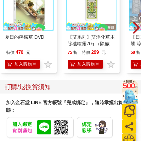
夏日的檸檬草 DVD
【艾系列】艾淨化草本
【日本
除穢噴霧70g （除穢/
騰 
平安/淨化/艾草/芙蓉/
涼感
470
299
特價
元
75
折
特價
元
59
折
抹草） 此為單瓶賣場
巾 
另有多瓶組優惠賣場
毛巾
加入購物車
加入購物車
訂購/退換貨須知
加入金石堂 LINE 官方帳號『完成綁定』，隨時掌握出貨動
態：