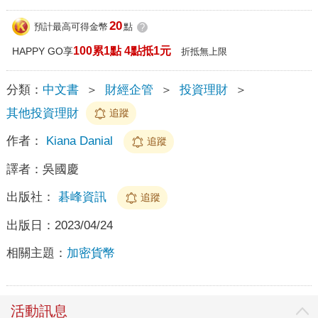
20
預計最高可得金幣
點
?
100累1點 4點抵1元
HAPPY GO享
折抵無上限
分類：
中文書
＞
財經企管
＞
投資理財
＞
其他投資理財
追蹤
作者：
Kiana Danial
追蹤
譯者：
吳國慶
出版社：
碁峰資訊
追蹤
出版日：
2023/04/24
相關主題：
加密貨幣
活動訊息