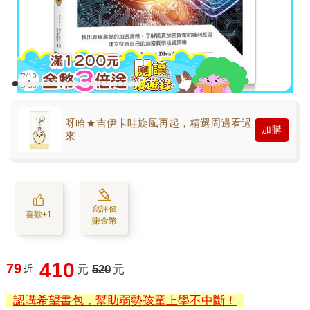
呀哈★吉伊卡哇旋風再起，精選周邊看過
加購
來
寫評價
喜歡+1
賺金幣
410
79
折
元
520
元
認購希望書包，幫助弱勢孩童上學不中斷！