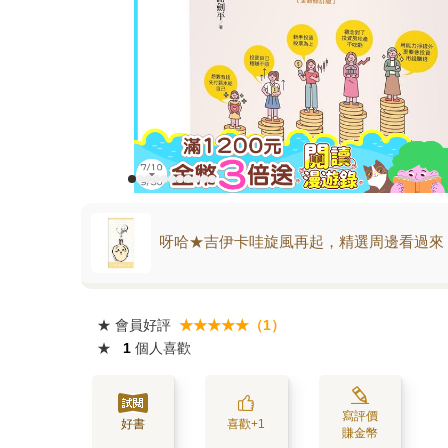
呀哈★吉伊卡哇旋風再起，精選周邊看過來
★
會員好評
★★★★★（1）
★
1
個人喜歡
寫評價
好書
喜歡+1
賺金幣