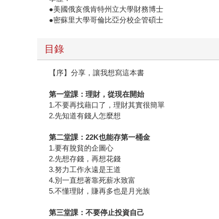
●美國俄亥俄肯特州立大學財務博士
●密蘇里大學哥倫比亞分校企管碩士
目錄
【序】分享，讓我想寫這本書
第一堂課：理財，從現在開始
1.不要再找藉口了，理財其實很簡單
2.先知道有錢人怎麼想
第二堂課：
22K
也能存第一桶金
1.要有脫貧的企圖心
2.先想存錢，再想花錢
3.努力工作永遠是王道
4.別一直想著靠死薪水致富
5.不懂理財，賺再多也是月光族
第三堂課：不要停止投資自己