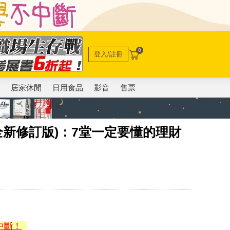
0
登入/註冊
電
居家休閒
日用食品
影音
售票
全新修訂版)：7堂一定要懂的理財
中斷！