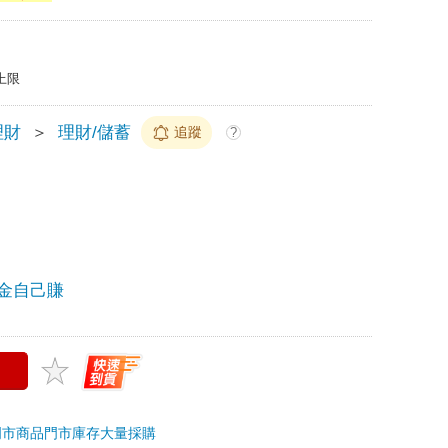
上限
理財
＞
理財/儲蓄
追蹤
?
金自己賺
門市商品
門市庫存
大量採購