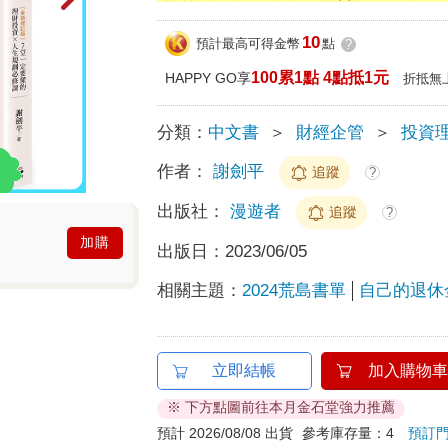
10
預計最高可得金幣
點
?
100累1點 4點抵1元
HAPPY GO享
折抵無
分類：
中文書
＞
財經企管
＞
投資
作者：
謝劍平
追蹤
?
出版社：
漫遊者
追蹤
?
加購
出版日：
2023/06/05
相關主題：
2024荒島書單
自己的退休
立即結帳
加入購物車
※ 下方點圖前往本月金石堂強力推薦
預計 2026/08/08 出貨
參考庫存量：4
預訂