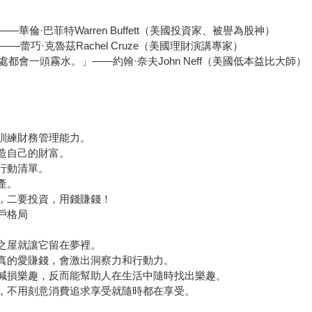
·巴菲特Warren Buffett（美國投資家、被譽為股神）
蕾巧·克魯茲Rachel Cruze（美國理財演講專家）
會一頭霧水。」——約翰·奈夫John Neff（美國低本益比大師）
訓練財務管理能力。
造自己的財富。
行動清單。
產。
錢，二要投資，用錢賺錢！
戶格局
幻之屋就讓它留在夢裡。
但真的愛賺錢，會激出洞察力和行動力。
會減損樂趣，反而能幫助人在生活中隨時找出樂趣。
活，不用刻意消費追求享受就隨時都在享受。