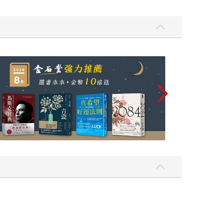
讀懂全球首富極