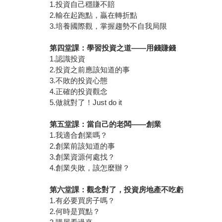
1.投資自己穩賺不賠
2.輸在起跑點，贏在轉折點
3.培養國際觀，掌握趨勢不自我局限
第四堂課：學習投資之道
——
用錢賺錢
1.認識投資
2.投資之前應該知道的事
3.不敗的投資心態
4.正確的投資觀念
5.做就對了！Just do it
第五堂課：當自己的老闆
——
創業
1.我適合創業嗎？
2.創業前該知道的事
3.創業資源何處找？
4.創業失敗，該怎麼辦？
第六堂課：觀念對了，投資房地產不吃虧
1.有必要買房子嗎？
2.何時是買點？