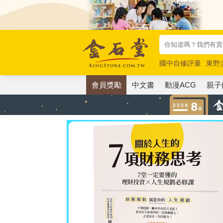
國中自修評量
東野
唯紅花綻放
奧德賽
會員獎勵
中文書
動漫ACG
親子