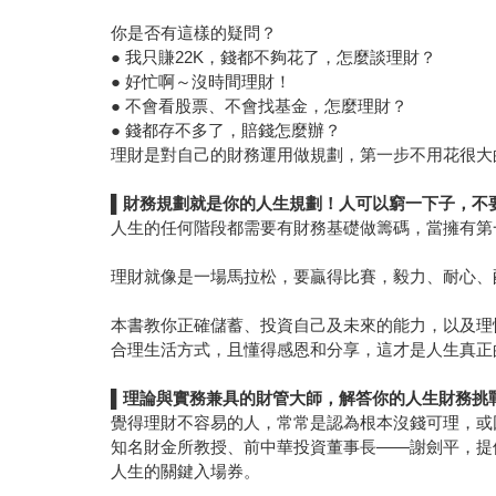
你是否有這樣的疑問？
● 我只賺22K，錢都不夠花了，怎麼談理財？
● 好忙啊～沒時間理財！
● 不會看股票、不會找基金，怎麼理財？
● 錢都存不多了，賠錢怎麼辦？
理財是對自己的財務運用做規劃，第一步不用花很大
▌
財務規劃就是你的人生規劃！人可以窮一下子，不
人生的任何階段都需要有財務基礎做籌碼，當擁有第
理財就像是一場馬拉松，要贏得比賽，毅力、耐心、
本書教你正確儲蓄、投資自己及未來的能力，以及理
合理生活方式，且懂得感恩和分享，這才是人生真正
▌
理論與實務兼具的財管大師，解答你的人生財務挑
覺得理財不容易的人，常常是認為根本沒錢可理，或
知名財金所教授、前中華投資董事長——謝劍平，提
人生的關鍵入場券。