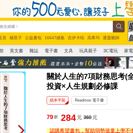
圭吾
楊双子
公益書包
16647續集
吉伊卡哇
高希均
通靈藥師
路邊攤新作
馬斯克
玩具總動員5
超慢跑
館
英文書
雜誌
電子書
文具
玩具親子
3C電玩
家
關於人生的7項財務思考(
投資×人生規劃必修課
紙本平裝
Readmoo 電子書
284
79
折
元
360
元
認購希望書包，幫助弱勢孩童上學不