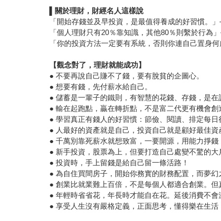
▌
關於理財，財經名人這樣說
「開始存錢並及早投資，是最值得養成的好習慣。」——華倫
「個人理財只有20％靠知識，其他80％則繫於行為」——
「你的投資方法一定要有系統，否則你連自己置身何處都
【觀念對了，理財就能成功】
● 不要再說自己賺不了錢，要有脫貧的企圖心。
● 想要有錢，先付薪水給自己。
● 儲蓄是一輩子的鐵則，有智慧的花錢、存錢，是在
● 輸在起跑點，贏在轉折點，不是富二代更有機會創
● 學習真正有錢人的好習慣：節儉、閱讀、排定每日
● 人最好的資產就是自己，投資自己就是顧好最佳資
● 千萬別靠死薪水就想致富，一要開源，用能力掙
● 新手投資，股票為上，但要打造自己處變不驚的大
● 投資時，手上留錢是給自己留一條活路！
● 為自住買間房子，開始你務實的財務配置，而夢
● 創業比就業難上百倍，不是每個人都適合創業。
● 年輕時省省花，年長時才能自在花。延後消費不
● 享受人生沒有嚴格定義，正面思考，懂得樂在生