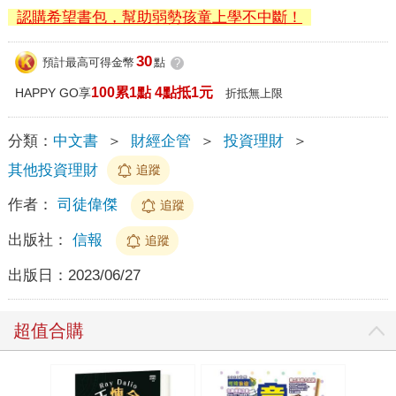
認購希望書包，幫助弱勢孩童上學不中斷！
30
預計最高可得金幣
點
?
100累1點 4點抵1元
HAPPY GO享
折抵無上限
分類：
中文書
＞
財經企管
＞
投資理財
＞
其他投資理財
追蹤
作者：
司徒偉傑
追蹤
出版社：
信報
追蹤
出版日：
2023/06/27
超值合購