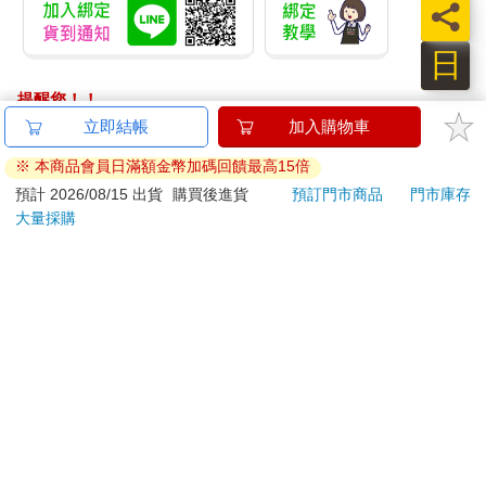
員
日
提醒您！！
金石堂及銀行均不會請您操作ATM! 如接獲電話要求您前往
立即結帳
加入購物車
ATM提款機，請不要聽從指示，以免受騙上當！
※ 本商品會員日滿額金幣加碼回饋最高15倍
退換貨須知：
預計 2026/08/15 出貨
購買後進貨
預訂門市商品
門市庫存
大量採購
**提醒您，鑑賞期不等於試用期，退回商品須為全新狀態**
依據「消費者保護法」第19條及行政院消費者保護處公告之
「通訊交易解除權合理例外情事適用準則」，以下商品購買
後，除商品本身有瑕疵外，將不提供7天的猶豫期：
易於腐敗、保存期限較短或解約時即將逾期。（如：生
鮮食品）
依消費者要求所為之客製化給付。（客製化商品）
報紙、期刊或雜誌。（含MOOK、外文雜誌）
經消費者拆封之影音商品或電腦軟體。
非以有形媒介提供之數位內容或一經提供即為完成之線
上服務，經消費者事先同意始提供。（如：電子書、電