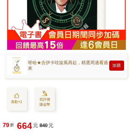
呀哈★吉伊卡哇旋風再起，精選周邊看過
加購
來
寫評價
喜歡+1
賺金幣
664
79
折
元
840
元