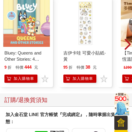
Bluey: Queens and
吉伊卡哇 可愛小貼紙-
【T
Other Stories: 4
黃
恆溫
Stories in 1 Book.
肩/
444
38
9
折
特價
元
95
折
特價
元
1290
Hooray!
加熱
膝熱
加入購物車
加入購物車
訂購/退換貨須知
加入金石堂 LINE 官方帳號『完成綁定』，隨時掌握出貨動
會
態：