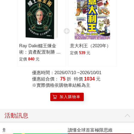
Ray Dalio鱷王煉金
意大利王（2020年）
術：資產配置制勝 全
定價
539
元
天候賺回報
定價
840
元
優惠時間：2026/07/10 ~2026/10/01
優惠組合價：
75
折
特價
1034
元
※實際價格依購物車結帳為主
加入購物車
活動訊息
讀懂全球首富極限思維
2