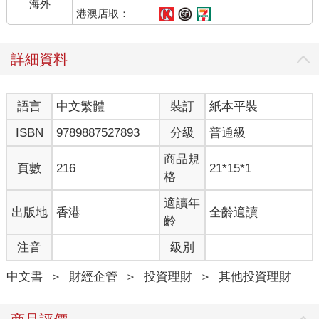
海外
港澳店取：
詳細資料
語言
中文繁體
裝訂
紙本平裝
ISBN
9789887527893
分級
普通級
商品規
頁數
216
21*15*1
格
適讀年
出版地
香港
全齡適讀
齡
注音
級別
中文書
＞
財經企管
＞
投資理財
＞
其他投資理財