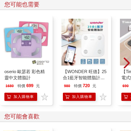
您可能也需要
oserio 歐瑟若 彩色精
【WONDER 旺德】25
【T
靈中文體脂計
合1藍牙智能體脂計
電式
(WH-SC07W)
699
720
特價
元
特價
元
1680
980
690
加入購物車
加入購物車
您可能會喜歡