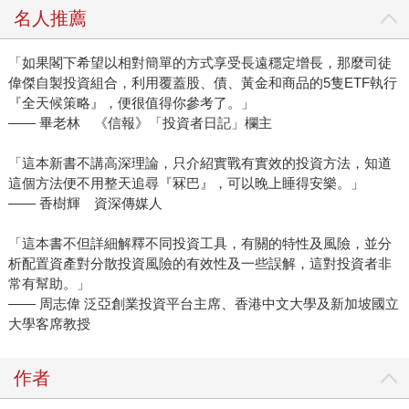
名人推薦
「如果閣下希望以相對簡單的方式享受長遠穩定增長，那麼司徒
偉傑自製投資組合，利用覆蓋股、債、黃金和商品的5隻ETF執行
『全天候策略』，便很值得你參考了。」
—— 畢老林 《信報》「投資者日記」欄主
「這本新書不講高深理論，只介紹實戰有實效的投資方法，知道
這個方法便不用整天追尋『冧巴』，可以晚上睡得安樂。」
—— 香樹輝 資深傳媒人
「這本書不但詳細解釋不同投資工具，有關的特性及風險，並分
析配置資產對分散投資風險的有效性及一些誤解，這對投資者非
常有幫助。」
—— 周志偉 泛亞創業投資平台主席、香港中文大學及新加坡國立
大學客席教授
作者