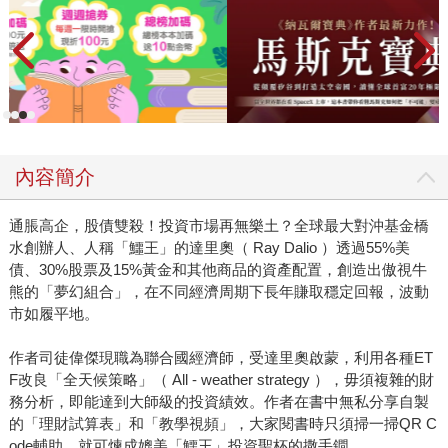
內容簡介
通脹高企，股債雙殺！投資市場再無樂土？全球最大對沖基金橋
水創辦人、人稱「鱷王」的達里奧（ Ray Dalio ）透過55%美
債、30%股票及15%黃金和其他商品的資產配置，創造出傲視牛
熊的「夢幻組合」，在不同經濟周期下長年賺取穩定回報，波動
市如履平地。
作者司徒偉傑現職為聯合國經濟師，受達里奧啟蒙，利用各種ET
F改良「全天候策略」（ All - weather strategy ），毋須複雜的財
務分析，即能達到大師級的投資績效。作者在書中無私分享自製
的「理財試算表」和「教學視頻」，大家閱書時只須掃一掃QR C
ode輔助，就可煉成媲美「鱷王」投資聖杯的撒手鐧。