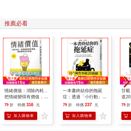
推薦必看
情緒價值：消除內耗，
一本書終結你的拖延
廿載
把情緒變得有價值，跟
症：透過「小行動」打
道2
誰都能自在相處
開大腦的行動開關，懶
316
237
79
折
特價
元
79
折
特價
元
79
折
人也能變身「行動派」
的37個科學方法
加入購物車
加入購物車