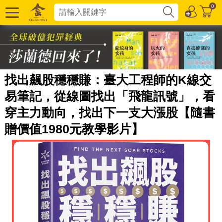
0
找出飆股穩穩賺：臺大工程師的K線交
易筆記，從線圖找出「飛龍訊號」，看
穿主力動向，找出下一支大漲股【隨書
贈價值1980元教學影片】