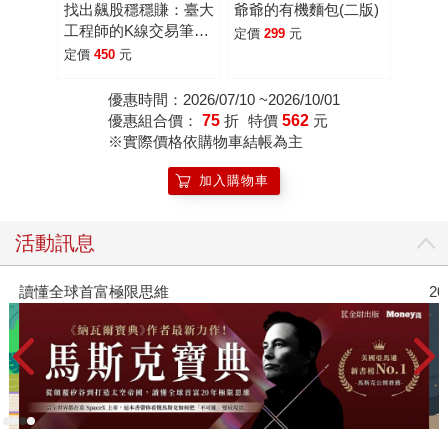
找出飆股穩穩賺：臺大
爺爺的有機麵包(二版)
工程師的K線交易筆
定價
299
元
記，從線圖找出「飛龍
定價
450
元
訊號」，看穿主力動
向，找出下一支大漲股
優惠時間：2026/07/10 ~2026/10/01
【隨書贈價值1980元
優惠組合價：
75
折
特價
562
元
教學影片】
※實際價格依購物車結帳為主
加入購物車
活動訊息
讀懂全球首富極限思維
2