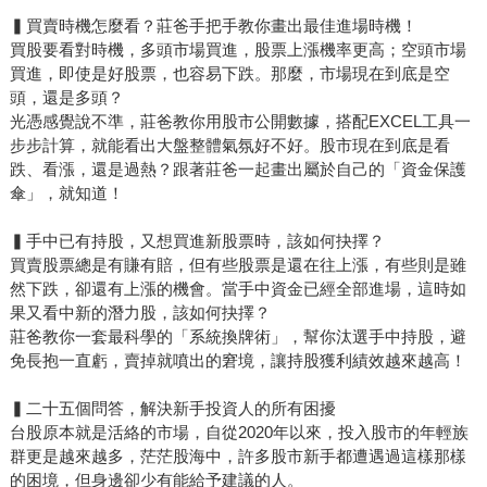
▍買賣時機怎麼看？莊爸手把手教你畫出最佳進場時機！
買股要看對時機，多頭市場買進，股票上漲機率更高；空頭市場
買進，即使是好股票，也容易下跌。那麼，市場現在到底是空
頭，還是多頭？
光憑感覺說不準，莊爸教你用股市公開數據，搭配EXCEL工具一
步步計算，就能看出大盤整體氣氛好不好。股市現在到底是看
跌、看漲，還是過熱？跟著莊爸一起畫出屬於自己的「資金保護
傘」，就知道！
▍手中已有持股，又想買進新股票時，該如何抉擇？
買賣股票總是有賺有賠，但有些股票是還在往上漲，有些則是雖
然下跌，卻還有上漲的機會。當手中資金已經全部進場，這時如
果又看中新的潛力股，該如何抉擇？
莊爸教你一套最科學的「系統換牌術」，幫你汰選手中持股，避
免長抱一直虧，賣掉就噴出的窘境，讓持股獲利績效越來越高！
▍二十五個問答，解決新手投資人的所有困擾
台股原本就是活絡的市場，自從2020年以來，投入股市的年輕族
群更是越來越多，茫茫股海中，許多股市新手都遭遇過這樣那樣
的困境，但身邊卻少有能給予建議的人。