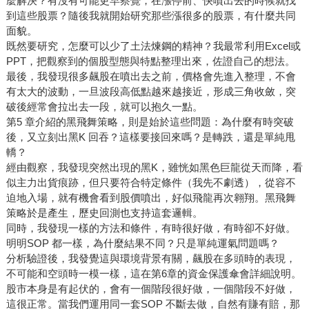
麼解決？有沒有可能更早察覺，在漲停前、快噴出去的時候就找
到這些股票？隨後我就開始研究那些漲很多的股票，有什麼共同
面貌。
既然要研究，怎麼可以少了土法煉鋼的精神？我最常利用Excel或
PPT，把觀察到的個股型態與特點整理出來，佐證自己的想法。
最後，我發現很多飆股在噴出去之前，價格會先進入整理，不會
有太大的波動，一旦波段高低點越來越接近，形成三角收斂，突
破後經常會拉出去一段，就可以抱久一點。
第5 章介紹的黑飛舞策略，則是始於這些問題：為什麼有時突破
後，又立刻出黑K 回吞？這樣要接回來嗎？是轉跌，還是單純甩
轎？
經由觀察，我發現突然出現的黑K，雖恍如黑色巨龍從天而降，看
似主力出貨痕跡，但只要符合特定條件（我先不劇透），從容不
迫地入場，就有機會看到股價噴出，好似飛龍再次翱翔。黑飛舞
策略於是產生，歷史回測也支持這套邏輯。
同時，我發現一樣的方法和條件，有時很好做，有時卻不好做。
明明SOP 都一樣，為什麼結果不同？只是單純運氣問題嗎？
分析驗證後，我發覺這與環境背景有關，飆股在多頭時的表現，
不可能和空頭時一模一樣，這在第6章的資金保護傘會詳細說明。
股市本身是有起伏的，會有一個階段很好做，一個階段不好做，
這很正常。當我們運用同一套SOP 不斷去做，自然有賺有賠，那