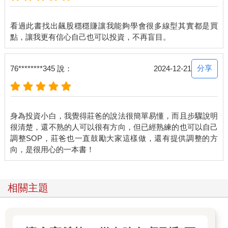
由本章幾張線圖，大家應該能夠大致理解我眼中的飆股長相，而
下一章就會進入三角收斂的操作面，說明到底該如何判斷進出。
看過此書找出飆股穩穩賺讓我能夠學會很多線型其實都是買
分享
76********345 說：
2024-12-21
身為投資小白，我覺得莊爸的說法很簡單易懂，而且步驟說明
很清楚，還不熟的人可以很有方向，但已經熟練的也可以自己
調整SOP，莊爸也一直鼓勵大家這樣做，還有提供調整的方
相關主題