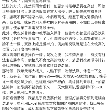
一樣的為止，隔天開盤再買進。
這樣的方式，雖然偶爾會獲利，但更多時候卻是買在高點，即使
這些由財經節目選出的股票在當天漲停，隔天卻仍然有機會跌
停，讓我不得不認賠出場、小虧幾萬塊。經歷了幾次這樣的結
果，我發現一味依靠別人嘴裡的明牌是沒用的，不如自己去摸索
規律，便放棄了看電視選股操作。
此外，我也試著將書中教學融入操作，儘管每次都覺得自己找到
聖杯（必勝的投資法門）了，但實際操作過後，又感覺跟書上理
論不太一樣，實務上總是慢半拍，例如追突破總是追在比較高的
位置，沒什麼價格優勢。
和跟著節目選股操作一樣，幾次之後，我不禁反思：「有沒有辦
法進在勝率高、價格又不會太高的地方？」於是我改從漲停排行
去找強勢股，嘗試自己慢慢累積口袋名單。
那時候，我每天都大概八、九點下班，吃飯洗澡、休息一下之
後，就是我「寫作業」的時間──挑出大概30∼50檔觀察股，接著
逐一將成交量少的、已經連漲兩三根的、均線排列並非往上的都
過濾掉，把型態不錯的留下來，一天大概可以過濾到剩下5∼10
檔，隔天就可以考慮切入。
前面這個階段，我都是手寫股票代號，整理好後再分類到電腦自
選清單，並利用Excel 統整族群與相關類股的連動性，找出每個
階段的領頭羊，成功掌握到當下最強勢的族群以及帶頭股。