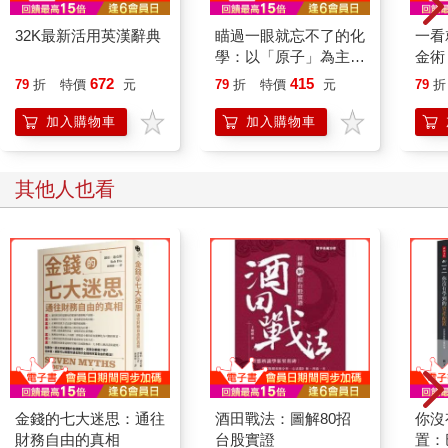
32K最新活用英漢辭典
瞄過一眼就忘不了的化
一看
學：以「原子」為主角
金術
的故事書【視覺化x生
訂】
672
415
79
折
特價
元
79
折
特價
元
79
折
活化x融會貫通】，升
線看
學先修•考前搶分必備
鬆！
加入購物車
加入購物車
其他人也看
金錢的七大迷思：通往
酒田戰法：圖解80招
你沒
財務自由的真相
台股實證
置：