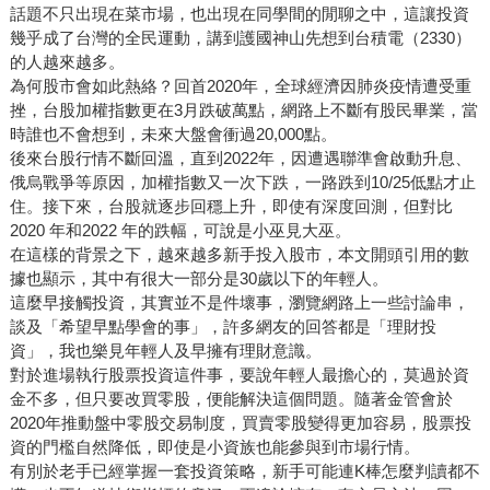
話題不只出現在菜市場，也出現在同學間的閒聊之中，這讓投資
幾乎成了台灣的全民運動，講到護國神山先想到台積電（2330）
的人越來越多。
為何股市會如此熱絡？回首2020年，全球經濟因肺炎疫情遭受重
挫，台股加權指數更在3月跌破萬點，網路上不斷有股民畢業，當
時誰也不會想到，未來大盤會衝過20,000點。
後來台股行情不斷回溫，直到2022年，因遭遇聯準會啟動升息、
俄烏戰爭等原因，加權指數又一次下跌，一路跌到10/25低點才止
住。接下來，台股就逐步回穩上升，即使有深度回測，但對比
2020 年和2022 年的跌幅，可說是小巫見大巫。
在這樣的背景之下，越來越多新手投入股市，本文開頭引用的數
據也顯示，其中有很大一部分是30歲以下的年輕人。
這麼早接觸投資，其實並不是件壞事，瀏覽網路上一些討論串，
談及「希望早點學會的事」，許多網友的回答都是「理財投
資」，我也樂見年輕人及早擁有理財意識。
對於進場執行股票投資這件事，要說年輕人最擔心的，莫過於資
金不多，但只要改買零股，便能解決這個問題。隨著金管會於
2020年推動盤中零股交易制度，買賣零股變得更加容易，股票投
資的門檻自然降低，即使是小資族也能參與到市場行情。
有別於老手已經掌握一套投資策略，新手可能連K棒怎麼判讀都不