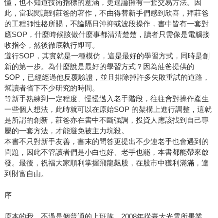
懂，也不知道技術指標的意涵，更遑論擁有一套交易方法。因
此，當我閱讀到莊爸的著作，不由得替新手們感到欣喜，拜莊爸
的工程師性格所賜，不論隔日沖抑或波段操作，書中皆有一套對
應SOP，什麼時候該做什麼事都清清楚楚，讀者只需像是電腦接
收指令，然後徹底執行即可。
遵行SOP，其實就是一種模仿，這是最好的學習方式，同時是創
新的第一步。為什麼說是最好的學習方式？因為莊爸提供的
SOP，已經經過他反覆驗證，並且排除掉許多失敗重試的道路，
幫讀者省下不少研究的時間。
等新手熟練到一定程度、慢慢邁入老手階段，往往會對操作產生
一些個人想法，此時就可以在原始SOP 的架構上進行調整，這就
是所謂的創新，莊爸亦在書中不斷強調，投資人應該找到自己專
屬的一套方法，才能避免被主力坑殺。
本書不只對新手友善，書末的問答更提出不少連老手也會遇到的
問題，因此不管讀者們是小白也好、老手也罷，本書都能帶來啟
發。最後，祝福大家順利掌握飛龍飆股，在股市中獲利滿滿，達
到財富自由。
序
原本的我，不過是個普通的上班族，2008年從臺大光電所畢業