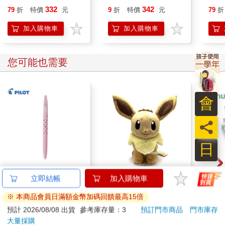
事
332
342
79
折
特價
元
9
折
特價
元
79
折
加入購物車
加入購物車
您可能也需要
會
員
日
百樂果汁筆0.5 PURE
寶可夢【可愛伊布】絨
Ohu
立即結帳
加入購物車
聯名 頂級白桃(限量)
毛玩偶
性麥
※ 本商品會員日滿額金幣加碼回饋最高15倍
系
38
690
84
折
特價
元
78
折
特價
元
81
折
預計 2026/08/08 出貨
參考庫存量：3
預訂門市商品
門市庫存
大量採購
加入購物車
加入購物車