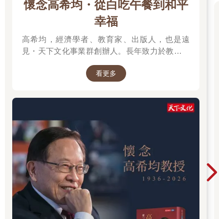
懷念高希均・從白吃午餐到和平
幸福
高希均，經濟學者、教育家、出版人，也是遠
見・天下文化事業群創辦人。長年致力於教育、
出版與知識傳播，將「天下哪有白吃的午餐」、
看更多
「讀一流書，做一流人」等觀念帶入台灣社會。
從學術研究到創辦媒體與出版事業，他始終關注
台灣發展與世界趨勢，期許以閱讀開拓視野、以
觀念推動進步。一生著述豐富，持續為社會引進
新知，也留下跨越世代的思想影響。