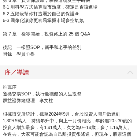
第 6 章 資金保護傘，掌握進場及空手時機
6-1 用科學方式估算股市熱度，確定是否該進場
6-2 五階段幫你打造屬於自己的保護傘
6-3 圖像化讓你更容易掌握市場多空氣氛
第 7 章 從零開始，投資路上的 25 個 Q&A
後記 一樣照SOP，新手和老手的差別
附錄 學員心得
序／導讀
推薦序
遵循交易SOP，執行最穩健的人生投資
群益證券總經理 李文柱
根據證交所統計，截至2024年9月，台股投資人開戶數達到
1,309.9萬人，持續攀升中，與上一月份相比，年齡層20∼30歲的
投資人增加最多，有1.91萬人，次之為0∼19歲，多了1.16萬人。
在過去，大家可能會認為自己離投資很遙遠，但現在，股票這個