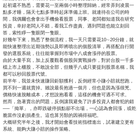
起初還不熟悉，需要花一至兩個小時整理歸納，經常弄到凌晨一
點多才睡，隔天七點多準時起床準備上班。就連待在公司的時
間，我偶爾也會拿出手機偷看股票，同事、老闆都知道我在研究
投資，幸好老闆人不錯，看我工作盡責、遇到問題也能立刻回
答，索性睜一隻眼閉一隻眼。
好幾年下來，熟悉了整個流程，我一天只需要花10∼20分鐘，就
能快速整理出近期強勢以及即將噴出的個股清單，再搭配自行開
發的選股系統，往往能掌握到市場中八成會漲停的股票。
由於大量手寫，加上反覆觀看個股與實戰操作，對於台股一千多
檔上市上櫃股，不敢說全部，但幾乎八成只要提到股票名稱，我
都可以秒回股票代號。
前半年，我並未快速賺回鉅額獲利，反倒經常小賺小賠就想跑，
買不到一週就賣掉。雖說最長抱過一個月，但也是因為漲很兇、
價格快速脫離成本，才想說抱看看，這樣的機會可遇不可求。
然而，急著賣出的問題，反倒讓我避免了許多投資人都會犯的錯
──「拗單」，亦即跌破停損點卻不出場，一心認為會回漲，或乾
脆當作沒虧損產生。這也算另類的因禍得福吧。
大概研究半年之後，我才開始會看技術指標進出，試著建立更有
系統、能夠大賺小賠的操作策略。