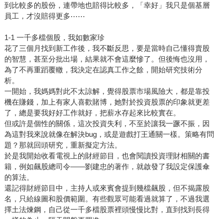
到比較多的股份，連帶地也賠得比較多，「幸好」我只是個基層
員工，才沒賠得更多⋯⋯
1-1 一千多檔個股，我如數家珍
花了三個月找到新工作後，我不斷反思，要是當時自己懂得賣股
的智慧，甚至分批出場，結果就不會這麼慘了。但後悔也沒用，
為了不再重蹈覆轍，我決定在認真工作之餘，開始研究技術分
析。
一開始，我媽媽對此不太諒解，覺得股票市場風險大，都是靠投
機在賺錢，加上有家人喜歡賭博，她對於投資股票的印象就更差
了，總是要我好好工作就好，把薪水存起來比較實在。
但或許是個性的關係，這次投資失利，不至於讓我一蹶不振，因
為這對我來說就像在解決bug，或是遊戲打王通關一樣。策略有問
題？那就回頭研究，重新擬定方法。
於是我開始收看電視上的財經節目，也會閱讀投資理財相關的書
籍，例如飆股總司令——劉建忠的著作，就啟發了我設定保護傘
的算法。
還記得財經節目中，主持人或來賓會提到幾檔飆股，但不揭露股
名，只給線圖和股價範圍。有些觀眾可能看過就算了，不過我選
擇土法煉鋼，自己從一千多檔股票裡頭慢慢比對，直到找到長得