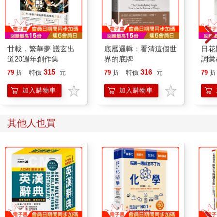
廿載．繁華夢 護玄出
底層邏輯：看清這個世
日花
道20週年創作集
界的底牌
詞彙
315
316
79
折
特價
元
79
折
特價
元
79
折
加入購物車
加入購物車
其他人也買