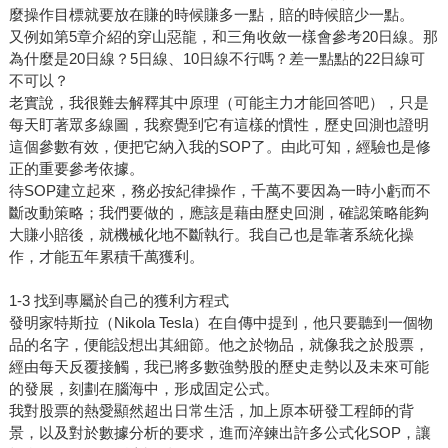
麼操作目標就要放在賺的時候賺多一點，賠的時候賠少一點。
又例如第5章介紹的穿山惡龍，和三角收斂一樣會參考20日線。那
為什麼是20日線？5日線、10日線不行嗎？差一點點的22日線可
不可以？
老實說，我很難去解釋其中原理（可能主力才能回答吧），只是
每天盯著眾多線圖，我察覺到它有這樣的慣性，歷史回測也證明
這個參數有效，便把它納入我的SOP了。由此可知，經驗也是修
正的重要參考依據。
待SOP建立起來，務必按紀律操作，千萬不要因為一時小虧而不
斷改動策略；我們要做的，應該是藉由歷史回測，確認策略能夠
大賺小賠後，就機械化地不斷執行。我自己也是靠著系統化操
作，才能五年累積千萬獲利。
1-3 找到專屬於自己的獲利方程式
發明家特斯拉（Nikola Tesla）在自傳中提到，他只要聽到一個物
品的名字，便能設想出其細節。他之於物品，就像我之於股票，
經由每天反覆接觸，我已將多數強勢股的歷史走勢以及未來可能
的發展，刻劃在腦海中，形成固定公式。
我對股票的熱愛顯然超出日常生活，加上原本研發工程師的背
景，以及對於數據分析的要求，進而淬鍊出許多公式化SOP，讓