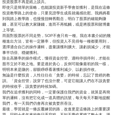
投資股票不再是紙上談兵。
即使只是簡單的策略，也能讓投資新手學會並獲利，是我在這條
投資教學路上的使命，只要見證學生成長就備感欣慰。我媽媽看
到我踏上教學路，也慢慢扭轉舊觀念，明白了股票的確能夠賺
錢，甚至可以教大家賺錢，進而不再牴觸，或是將股票和賭博畫
上等號。
而面對股票的不同走勢，SOP不會只有一種。我在本書介紹的幾
種進出方法，皆有一定勝率，但投資人不見得每一種都要用到，
選擇適合自己的操作邏輯，盡量讓獲利擴大、讓虧損減少，才能
事半功倍、穩健獲利。
除去高勝率的操作模式，懂得資金控管、適時停損停利，才能在
股市立於不敗之地。要是過於貪心，反倒可能像最初的我一樣，
明明本來是賺的，卻眼睜睜看著獲利減少、以虧損作收。
無論是什麼投資，人性往往在「貪婪」的時候，忘記了曾經的教
訓。「資金控管」說穿了也沒什麼，可是它能讓人們在不該貪婪
的時候收手，該貪婪的時候加碼。
我們在追求獲利的同時，一定要保護住我們的資金，就算是再簡
單的邏輯，沒有把它化成一道具體的訊號，每天每天不斷地提醒
我們，有一天我們仍會再次被貪婪所吞沒。
最後，學習就是一條反覆練習的路，改進更是這條路上的重要課
題。回顧十多年來的每日手寫稿，不知不覺也累積了數十本，滿