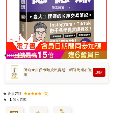
呀哈★吉伊卡哇旋風再起，精選周邊看過
加購
來
★
會員好評
★★★★★（2）
★
1
個人喜歡