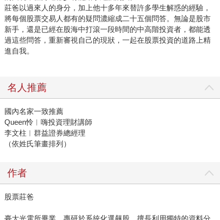
莊爸以過來人的身分，加上他十多年來替許多學生解惑的經驗，
將每個股票交易人都有的疑問濃縮成二十五個問答。無論是股市
新手，還是已經在股海中打滾一段時間的中高階投資者，都能透
過這些問答，重新審視自己的現狀，一起在股票投資的道路上精
進自我。
名人推薦
國內名家一致推薦
Queen怜︱嗨投資理財講師
李文柱︱群益證券總經理
（依姓氏筆畫排列）
作者
股票莊爸
臺大光電所畢業，專研於系統化選飆股，擅長利用獨特的資料分