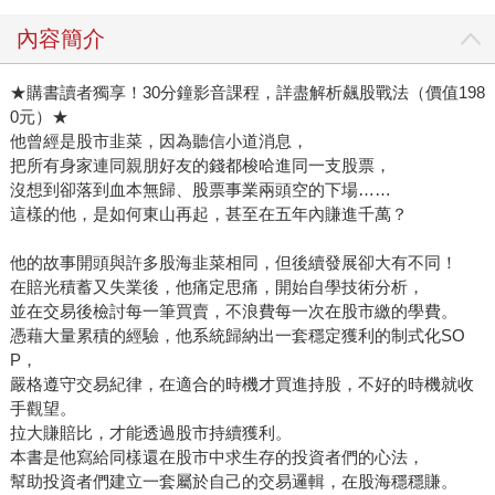
內容簡介
★購書讀者獨享！30分鐘影音課程，詳盡解析飆股戰法（價值198
0元）★
他曾經是股市韭菜，因為聽信小道消息，
把所有身家連同親朋好友的錢都梭哈進同一支股票，
沒想到卻落到血本無歸、股票事業兩頭空的下場……
這樣的他，是如何東山再起，甚至在五年內賺進千萬？
他的故事開頭與許多股海韭菜相同，但後續發展卻大有不同！
在賠光積蓄又失業後，他痛定思痛，開始自學技術分析，
並在交易後檢討每一筆買賣，不浪費每一次在股市繳的學費。
憑藉大量累積的經驗，他系統歸納出一套穩定獲利的制式化SO
P，
嚴格遵守交易紀律，在適合的時機才買進持股，不好的時機就收
手觀望。
拉大賺賠比，才能透過股市持續獲利。
本書是他寫給同樣還在股市中求生存的投資者們的心法，
幫助投資者們建立一套屬於自己的交易邏輯，在股海穩穩賺。