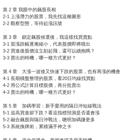
第 2 章 我眼中的飆股長相
2-1 上漲潛力的股票，我先找這種圖形
2-2 觀察型態，等待起漲訊號
第 3 章 鎖定飆股候選後，我這樣找買賣點
3-1 當漲跌幅逐漸縮小，代表股價即將噴出
3-2 買進後股價沒立刻起飛，還可以續抱嗎？
3-3 賣出的時機，哪一種方式更好？
第 4 章 大漲一波後又快速下跌的股票，也有再漲的機會
4-1 長期橫盤整理的股票，看20日均線找買點
4-2 用公式計算目標股價，再分批賣出
4-3 賣出的時機，哪一種方式更好？
第 5 章 加碼學習：新手愛用的隔日沖短線戰法
5-1 追高買進卻下跌？看這指標預測是否還會漲
5-2 融合飆股與隔日沖戰法，聰明加碼賺更多
5-3 系統換牌術，累積滿手神之卡