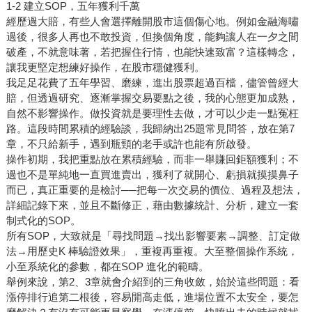
1-2 建立SOP，五年獲利千萬
經歷過大賠，有些人會選擇離開股市這個傷心地。例如金融海嘯
過後，很多人再也不敢投資，但換個角度，能夠讓人在一夕之間
破產，不就意味著，若把握住行情，也能快速致富？這樣轉念，
讓我更堅定想練好操作，在股市穩健獲利。
我足足花費了五年學習、磨練，進出股票超過百檔，儘管曾經大
賠，但透過研究、逐漸掌握交易要點之後，我的心態更加成熟，
自然不影響操作。做投資就是要理性去做，才可以少走一點冤枉
路。這段時間累積的經驗談，我歸納出25題常見問答，放在第7
章，不只給新手，遇到瓶頸的老手或許也能有所啟發。
操作初期，我把重點放在累積經驗，而非一舉賺回鉅額獲利；不
過也不是單純地一直買進賣出，獲利了就開心、虧損就摸摸鼻子
而已，真正重要的是檢討──把每一次交易的價位、過程及想法，
詳細記錄下來，並且不斷修正，藉由數據統計、分析，建立一套
制式化的SOP。
所有SOP，大致就是「尋找問題→找出影響要素→調整、訂定做
法→用歷史K 棒驗證效果」，重複再重複。大至整個操作系統，
小至系統化的參數，都在SOP 進化的範疇。
舉例來說，第2、3章就會介紹到的三角收斂，始於這些問題：看
漲停排行追第二根後，容易開高走低，進場位置不太安全，要怎