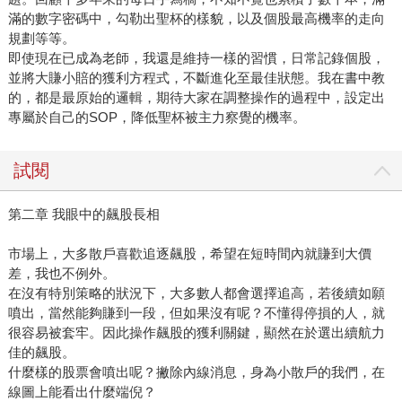
滿的數字密碼中，勾勒出聖杯的樣貌，以及個股最高機率的走向
規劃等等。
即使現在已成為老師，我還是維持一樣的習慣，日常記錄個股，
並將大賺小賠的獲利方程式，不斷進化至最佳狀態。我在書中教
的，都是最原始的邏輯，期待大家在調整操作的過程中，設定出
專屬於自己的SOP，降低聖杯被主力察覺的機率。
試閱
第二章 我眼中的飆股長相
市場上，大多散戶喜歡追逐飆股，希望在短時間內就賺到大價
差，我也不例外。
在沒有特別策略的狀況下，大多數人都會選擇追高，若後續如願
噴出，當然能夠賺到一段，但如果沒有呢？不懂得停損的人，就
很容易被套牢。因此操作飆股的獲利關鍵，顯然在於選出續航力
佳的飆股。
什麼樣的股票會噴出呢？撇除內線消息，身為小散戶的我們，在
線圖上能看出什麼端倪？