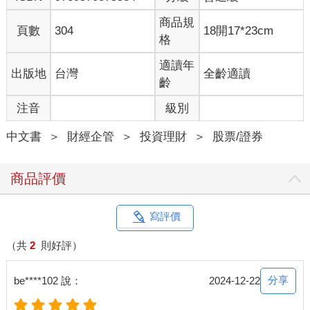
2-2 觀察型態，等待起漲訊號
不過在這一章，我們先不細講操作，將重點放在感受三角收斂的
商品規
頁數
304
18開17*23cm
走法，看看下列幾個例子。
格
（1）光聖 6442
2024/4/25 選出三角收斂型態（見圖表2-2），隨後在5/2 突破上
適讀年
出版地
台灣
全齡適讀
緣，接著盤整了幾週，但未達出場條件就抱著，盤整結束便一路
齡
上漲（見圖表2-3）。
注音
級別
（2）晶彩科 3535
2024/5/7 選出比較大的三角收斂型態（見圖表2-4），之後在5/15
中文書
＞
財經企管
＞
投資理財
＞
股票/證券
突破上緣走漲，經歷過一小段回測又繼續往上走（見圖表2-5）。
（3）佳必琪 6197
2024/5/15 選出三角收斂型態（見圖表2-6），5/22 便突破上緣，
商品評價
隔天開盤直接跳空來到上緣之上，雖然收黑但上緣有支撐，後續
慢慢墊高（見圖表2-7）。
（4）台表科 6278
寫評價
2024/5/29 選出三角收斂型態（見圖表2-8），後面又再收斂了一
段，角度越來越小，直至6/13 收盤突破上緣，等待一段時間的整
（共
2
則好評）
理，就出長紅噴出（見圖表2-9）。
分享
be****102 說：
2024-12-22
當然，三角收斂突破的例子不少，例如所羅門（2359）、雷科
（6207）、弘憶股（3312）、辛耘（3583）（見圖表2-14）。藉