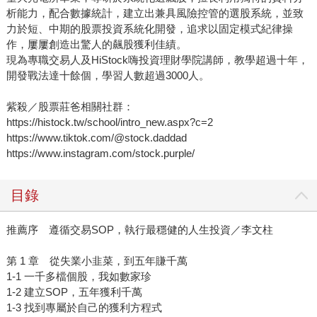
析能力，配合數據統計，建立出兼具風險控管的選股系統，並致
力於短、中期的股票投資系統化開發，追求以固定模式紀律操
作，屢屢創造出驚人的飆股獲利佳績。
現為專職交易人及HiStock嗨投資理財學院講師，教學超過十年，
開發戰法達十餘個，學習人數超過3000人。
紫殺／股票莊爸相關社群：
https://histock.tw/school/intro_new.aspx?c=2
https://www.tiktok.com/@stock.daddad
https://www.instagram.com/stock.purple/
目錄
推薦序 遵循交易SOP，執行最穩健的人生投資／李文柱
第 1 章 從失業小韭菜，到五年賺千萬
1-1 一千多檔個股，我如數家珍
1-2 建立SOP，五年獲利千萬
1-3 找到專屬於自己的獲利方程式