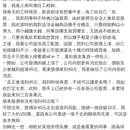
後，就進入南科擔任工程師。
我每天的工時很長，薪資卻沒有想像中多，為了給自己「加
薪」，我和同事時不時會討論股票。由於家裡完全沒人會投資股
票，因此當時的我對這項金融商品幾乎沒概念，只覺得能夠以小
博大、用小錢賺大錢，同事說哪支就買哪支，又因為不敢抱太
久，只要有風吹草動就想賣掉，所以幾乎都是小賺小賠收場。
之後，我看公司提供員工配股、認股，想到公司股價上漲，自己
也能賺到不少，便趁著公司股價還在十幾元時陸續買進、加碼，
而且不只把個人積蓄都all in 了，還向親友集資一併投入。
一開始，公司股價的確上漲了，公司內部更有消息指出，價格至
少會飆到超過45元。看著股價來到40元，我更確信了公司內部的
消息。
「反正會漲到45元，我到時候再賣，不就可以賺更多嗎？」我如
此打定主意。此時，我手上已經持有一百多張公司股票，未實現
損益來到三百多萬元。
後來股價有沒有漲到45元呢？
可惜沒有。股價在40元左右就達到高點，後續一路跌破10元，我
賠了大約150萬，還因為公司業績一落千丈的關係而失業，可說是
血本無歸。
但轉念一想，相較於其他管理高層，或是被看重的同事，因為得