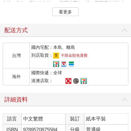
在這一章節，我們先介紹一種飆股的長相，這種股票原本並沒有
明顯漲勢，但在滿足特定條件以後，卻有機會大幅上漲，若能掌
看更多
握到起漲點並及時買進，就能賺到一筆可觀的價差。
2-1 上漲潛力的股票，我先找這種圖形
配送方式
我個人最喜歡、也是「股票莊爸」開始被注意到的契機，就是
「三角收斂」型態。
國內宅配：本島、離島
何謂三角收斂？三角在哪裡？又要怎麼收斂？首先要觀察K 棒的
趨勢。K棒走勢是會有轉折的，有時上漲了再轉下去，下跌了再轉
到店取貨：
台灣
不限金額免運費
上來，就像一座山會有山頂和山谷，連綿青山會有好幾個山頂和
山谷一樣。
國際快遞：全球
當我們把K棒走勢的高點與高點相連，低點與低點相連，會形成兩
海外
條趨勢線。隨著高點不再上推，或是低點沒有往下續推，兩條趨
港澳店取：
勢線會逐漸靠近、收斂、交會，如同三角形的角。
三角收斂有對稱、上升和下降三角（見圖表2-1），我主要觀察對
詳細資料
稱三角。三角收斂會出現在盤整區間，為中繼型態，代表多空雙
方尚未分出勝負，市場正在累積能量，直到一方勝出，就會突破
收斂的價格區間。如果多方比較強，走勢就會突破上緣趨勢線，
語言
中文繁體
裝訂
紙本平裝
我們只要趁這個時機順勢進場就好。
ISBN
9789570875584
分級
普通級