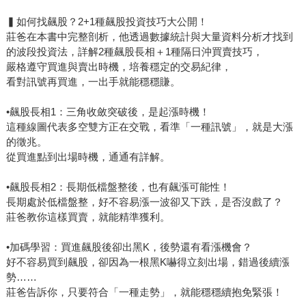
▍如何找飆股？2+1種飆股投資技巧大公開！
莊爸在本書中完整剖析，他透過數據統計與大量資料分析才找到
的波段投資法，詳解2種飆股長相＋1種隔日沖買賣技巧，
嚴格遵守買進與賣出時機，培養穩定的交易紀律，
看對訊號再買進，一出手就能穩穩賺。
•飆股長相1：三角收斂突破後，是起漲時機！
這種線圖代表多空雙方正在交戰，看準「一種訊號」，就是大漲
的徵兆。
從買進點到出場時機，通通有詳解。
•飆股長相2：長期低檔盤整後，也有飆漲可能性！
長期處於低檔盤整，好不容易漲一波卻又下跌，是否沒戲了？
莊爸教你這樣買賣，就能精準獲利。
•加碼學習：買進飆股後卻出黑K，後勢還有看漲機會？
好不容易買到飆股，卻因為一根黑K嚇得立刻出場，錯過後續漲
勢……
莊爸告訴你，只要符合「一種走勢」，就能穩穩續抱免緊張！