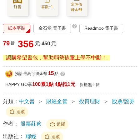
寫評價
好書
喜歡+1
賺金幣
?
紙本平裝
金石堂 電子書
Readmoo 電子書
356
79
折
元
450
元
認購希望書包，幫助弱勢孩童上學不中斷！
15
預計最高可得金幣
點
?
100累1點 4點抵1元
HAPPY GO享
折抵無上限
分類：
中文書
＞
財經企管
＞
投資理財
＞
股票/證券
追蹤
作者：
股票莊爸
追蹤
出版社：
聯經
追蹤